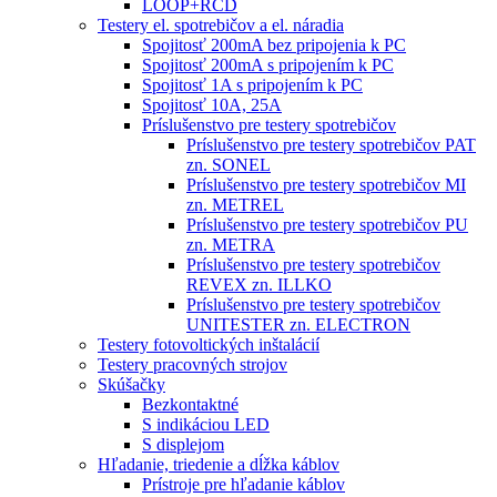
LOOP+RCD
Testery el. spotrebičov a el. náradia
Spojitosť 200mA bez pripojenia k PC
Spojitosť 200mA s pripojením k PC
Spojitosť 1A s pripojením k PC
Spojitosť 10A, 25A
Príslušenstvo pre testery spotrebičov
Príslušenstvo pre testery spotrebičov PAT
zn. SONEL
Príslušenstvo pre testery spotrebičov MI
zn. METREL
Príslušenstvo pre testery spotrebičov PU
zn. METRA
Príslušenstvo pre testery spotrebičov
REVEX zn. ILLKO
Príslušenstvo pre testery spotrebičov
UNITESTER zn. ELECTRON
Testery fotovoltických inštalácií
Testery pracovných strojov
Skúšačky
Bezkontaktné
S indikáciou LED
S displejom
Hľadanie, triedenie a dĺžka káblov
Prístroje pre hľadanie káblov