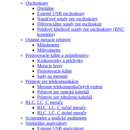
Osciloskopy
Digitálne
Externé USB osciloskopy
Napäťové sondy pre osciloskopy
Diferenciálne sondy pre osciloskop
Prúdové klieštové sondy pre osciloskopy (BNC
konektor)
Ostatné meracie prístroje
Miliohmetre
Milivolmetre
Prepojovacie káble a príslušenstvo
Krokosvorky a príchytky
Meracie hroty
Prepojovacie káble
Sady na meranie
Prístroje pre telekomunikácie
Meranie telekomunikačných vedení
Prístroje pre optickú kabeláž
Prístroje pre združenú kabeláž
RLC, LC, C merače
RLC, LC, C ručné merače
RLC, LC, C stolné merače
Scopemetre a grafické multimetre
Spektrálne analyzátory
Externé USB analyzátory