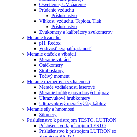
Osvetlenie, UV žiarenie
Prúdenie vzduchu
Príslušenstvo
Vlhkosť vzduchu, Teplota, Tlak
Príslušenstvo
Zvukomery a kalibrátory zvukomerov
Meranie kvapalín
pH, Redox
Vodivosť kvapalín, slanosť
Meranie otáčok a vibrácií
Meranie vibrácií
Otáčkomery
Stroboskopy
Točivý moment
Meranie rozmerov a vzdialenosti
Merače vzdialenosti laserové
Meranie hrúbky povrchových úprav
Ultrazvukové hrúbkomery
Ultrazvukový merač výšky káblov
Meranie sily a hmotnosti
Silomery
Príslušenstvo k prístrojom TESTO, LUTRON
Príslušenstvo k prístrojom TESTO
Príslušenstvo k prístrojom LUTRON so
zbernicou RS 232