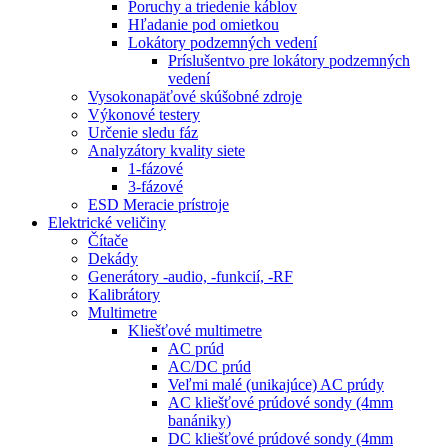
Poruchy a triedenie káblov
Hľadanie pod omietkou
Lokátory podzemných vedení
Príslušentvo pre lokátory podzemných
vedení
Vysokonapäťové skúšobné zdroje
Výkonové testery
Určenie sledu fáz
Analyzátory kvality siete
1-fázové
3-fázové
ESD Meracie prístroje
Elektrické veličiny
Čítače
Dekády
Generátory -audio, -funkcií, -RF
Kalibrátory
Multimetre
Kliešťové multimetre
AC prúd
AC/DC prúd
Veľmi malé (unikajúce) AC prúdy
AC kliešťové prúdové sondy (4mm
banániky)
DC kliešťové prúdové sondy (4mm