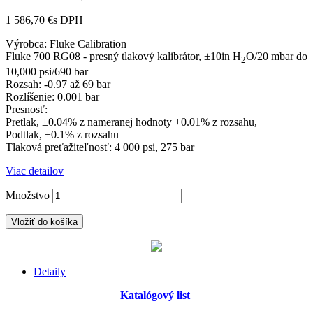
1 586,70 €
s DPH
Výrobca: Fluke Calibration
Fluke 700 RG08 - presný tlakový kalibrátor, ±10in H
O/20 mbar do
2
10,000 psi/690 bar
Rozsah: -0.97 až 69 bar
Rozlíšenie: 0.001 bar
Presnosť:
Pretlak, ±0.04% z nameranej hodnoty +0.01% z rozsahu,
Podtlak, ±0.1% z rozsahu
Tlaková preťažiteľnosť: 4 000 psi, 275 bar
Viac detailov
Množstvo
Vložiť do košíka
Detaily
Katalógový list