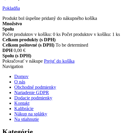
Pokladňa
Produkt bol úspešne pridaný do nákupného košíka
Množstvo
Spolu
Počet produktov v košíku:
0
ks
Počet produktov v košíku: 1 ks
Celkom produkty (s DPH)
Celkom poštovné (s DPH)
To be determined
DPH
0,00 €
Spolu (s DPH)
Pokračovať v nákupe
Prejsť do košíka
Navigation
Domov
O nás
Obchodné podmienky
Nariadenie GDPR
Dodacie podmienky
Kontakt
Kalibrácie
Nákup na splátky
Na stiahnutie
Kategórie