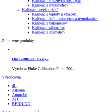
Kalibrácie revíznych prístrojov
Kalibrácie multimetrov
Kalibrácie neelektrické
Kalibrácie teploty a vlhkosti
Kalibrácie infrateplomerov a termokamier
Kalibrácie tlakomerov
Kalibrácie silomerov
Kalibrácie luxmetrov
Zobrazené produkty
Fluke 700RG08 - presný...
Výrobca: Fluke Calibration Fluke 700...
Výrobcovia
4L
Alkoma
Amprobe
ATC
BENNING