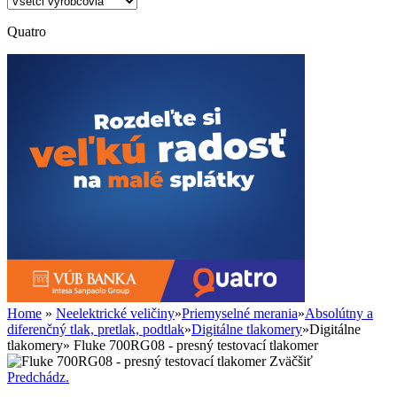
Quatro
Home
»
Neelektrické veličiny
»
Priemyselné merania
»
Absolútny a
diferenčný tlak, pretlak, podtlak
»
Digitálne tlakomery
»
Digitálne
tlakomery
»
Fluke 700RG08 - presný testovací tlakomer
Zväčšiť
Predchádz.