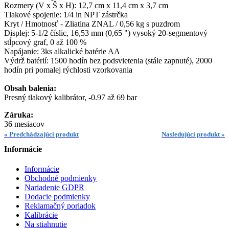
Rozmery (V x Š x H): 12,7 cm x 11,4 cm x 3,7 cm
Tlakové spojenie: 1/4 in NPT zástrčka
Kryt / Hmotnosť - Zliatina ZNAL / 0,56 kg s puzdrom
Displej: 5-1/2 číslic, 16,53 mm (0,65 ") vysoký 20-segmentový
stĺpcový graf, 0 až 100 %
Napájanie: 3ks alkalické batérie AA
Výdrž batérií: 1500 hodín bez podsvietenia (stále zapnuté), 2000
hodín pri pomalej rýchlosti vzorkovania
Obsah balenia:
Presný tlakový kalibrátor, -0.97 až 69 bar
Záruka:
36 mesiacov
« Predchádzajúci produkt
Nasledujúci produkt »
Informácie
Informácie
Obchodné podmienky
Nariadenie GDPR
Dodacie podmienky
Reklamačný poriadok
Kalibrácie
Na stiahnutie