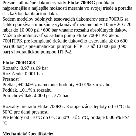
Presné kalibračné tlakomery rady
Fluke 700RG
ponúkajú
najpresnejšie a najlepšie možnosti merania vo svojej triede a poradia
si s každou kalibráciou tlaku.
Sedem modelov odolných testovacích tlakomerov série 700RG sa
ľahko používa a umožňuje vykonávať meranie od ± 10 inH2O / 20
mbar do 10 000 psi / 690 bar vrátane rozsahu absolútnych tlakov.
Možno skombinovať so sadami púmp Fluke 700PTPK alebo
700HTPK pre kompletné riešenie tlakového testovania až do 600
psi (40 bar) s pneumatickou pumpou PTP-1 a až 10 000 psi (690
bar) s hydraulickou pumpou HTP-2.
Fluke 700RG08
Rozsah: -0.97 až 69 bar
Rozlíšenie: 0.001 bar
Presnosť:
Pretlak, ±0.04% z nameranej hodnoty +0.01% z rozsahu,
Podtlak, ±0.1% z rozsahu
Poruchový tlak: 4 000 psi, 275 bar
Rozsahy pre radu Fluke 700RG: Kompenzácia teploty od 0 °C do
50°C pre danú presnosť.
Pre teploty od -10°C do 0°C a 50°C až 55°C, pridajte 0.005% FS/
°C
Mechanické špecifikácie: