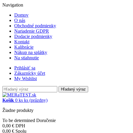
Navigation
Domov
O nás
Obchodné podmienky
Nariadenie GDPR
Dodacie podmienky
Kontakt
Kalibrácie
Nákup na splátky
Na stiahnutie
Prihlásiť sa
Zákaznícky účet
My Wishlist
Hľadaný výraz
Košík
0
ks
ks
(prázdny)
Žiadne produkty
To be determined
Doručenie
0,00 €
DPH
0,00 €
Spolu