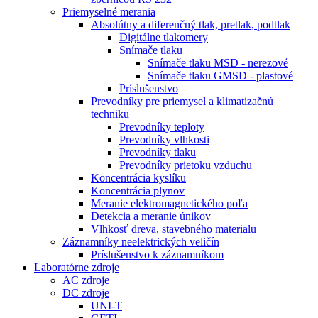
Priemyselné merania
Absolútny a diferenčný tlak, pretlak, podtlak
Digitálne tlakomery
Snímače tlaku
Snímače tlaku MSD - nerezové
Snímače tlaku GMSD - plastové
Príslušenstvo
Prevodníky pre priemysel a klimatizačnú
techniku
Prevodníky teploty
Prevodníky vlhkosti
Prevodníky tlaku
Prevodníky prietoku vzduchu
Koncentrácia kyslíku
Koncentrácia plynov
Meranie elektromagnetického poľa
Detekcia a meranie únikov
Vlhkosť dreva, stavebného materialu
Záznamníky neelektrických veličín
Príslušenstvo k záznamníkom
Laboratórne zdroje
AC zdroje
DC zdroje
UNI-T