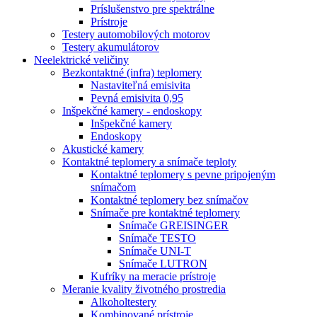
Príslušenstvo pre spektrálne
Prístroje
Testery automobilových motorov
Testery akumulátorov
Neelektrické veličiny
Bezkontaktné (infra) teplomery
Nastaviteľná emisivita
Pevná emisivita 0,95
Inšpekčné kamery - endoskopy
Inšpekčné kamery
Endoskopy
Akustické kamery
Kontaktné teplomery a snímače teploty
Kontaktné teplomery s pevne pripojeným
snímačom
Kontaktné teplomery bez snímačov
Snímače pre kontaktné teplomery
Snímače GREISINGER
Snímače TESTO
Snímače UNI-T
Snímače LUTRON
Kufríky na meracie prístroje
Meranie kvality životného prostredia
Alkoholtestery
Kombinované prístroje