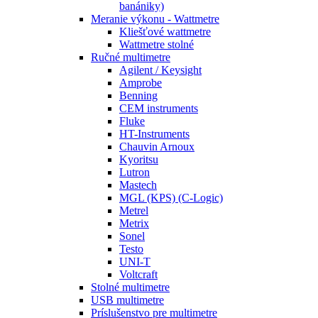
banániky)
Meranie výkonu - Wattmetre
Kliešťové wattmetre
Wattmetre stolné
Ručné multimetre
Agilent / Keysight
Amprobe
Benning
CEM instruments
Fluke
HT-Instruments
Chauvin Arnoux
Kyoritsu
Lutron
Mastech
MGL (KPS) (C-Logic)
Metrel
Metrix
Sonel
Testo
UNI-T
Voltcraft
Stolné multimetre
USB multimetre
Príslušenstvo pre multimetre