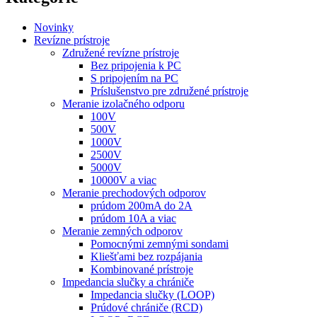
Novinky
Revízne prístroje
Združené revízne prístroje
Bez pripojenia k PC
S pripojením na PC
Príslušenstvo pre združené prístroje
Meranie izolačného odporu
100V
500V
1000V
2500V
5000V
10000V a viac
Meranie prechodových odporov
prúdom 200mA do 2A
prúdom 10A a viac
Meranie zemných odporov
Pomocnými zemnými sondami
Kliešťami bez rozpájania
Kombinované prístroje
Impedancia slučky a chrániče
Impedancia slučky (LOOP)
Prúdové chrániče (RCD)