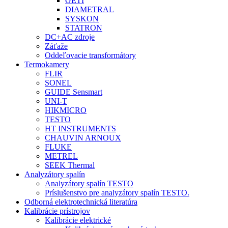
GETI
DIAMETRAL
SYSKON
STATRON
DC+AC zdroje
Záťaže
Oddeľovacie transformátory
Termokamery
FLIR
SONEL
GUIDE Sensmart
UNI-T
HIKMICRO
TESTO
HT INSTRUMENTS
CHAUVIN ARNOUX
FLUKE
METREL
SEEK Thermal
Analyzátory spalín
Analyzátory spalín TESTO
Príslušenstvo pre analyzátory spalín TESTO.
Odborná elektrotechnická literatúra
Kalibrácie prístrojov
Kalibrácie elektrické