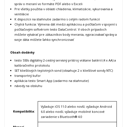
správ o meraní vo formáte PDF alebo v Exceli
Pre všetky použitia v oblasti chladenia, klimatizácie, vykurovania a
ventilácie
K dispozícii na stiahnutie zadarmo s celým radom funkcií
Chytrá funkcia: Výmena dát medzi aplikáciou a počítačom v spojení s
počítačovým softvérom testo DataControl. V oboch prípadoch
môžete vytvárať pre zákazníkov body merania, vypracovávať správy a
svoje dáta môžete ľahko synchronizovať
Obsah dodávky
testo 550s digitálny 2-cestný servisný prístroj vrátane batérií (4 x AA) a
kalibračného protokolu
SET kliešťových teplotných sond (obsahuje 2 x kliešťové sondy NTC)
transportný kufor
aplikácia testo Smart App (zadarmo na stiahnutie)
návody na obsluhu
Vyžaduje iOS 11.0 alebo novší; vyžaduje Android
Kompatibilita
:
6.0 alebo novší; vyžaduje mobilné koncové
zariadenie s Bluetooth® 4.0
Merací