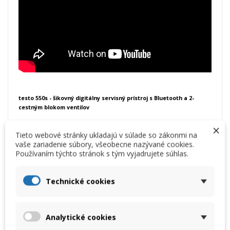
testo 550s - šikovný digitálny servisný prístroj s Bluetooth a 2-
cestným blokom ventilov
×
Ľahšie a flexibilnejšie merania a dokumentácie: S digitálnym servisným
Tieto webové stránky ukladajú v súlade so zákonmi na
prístrojom testo 550s s Bluetooth a 2-cestným blokom ventilov budete
vaše zariadenie súbory, všeobecne nazývané cookies.
ideálne vybavení pre vaše meracie úlohy počas uvádzania do
Používaním týchto stránok s tým vyjadrujete súhlas.
prevádzky, servisu a údržby chladiacich a klimatizačných systémov a
tepelných čerpadiel.
Pre výnimočne rýchle meranie u chladiacich a klimatizačných
Technické cookies
systémov a tepelných čerpadiel
Veľký grafický displej pre jednoduché vyhodnotenie výsledkov
meraní
Uložené programy vás prevedú meraním a umožnia automaticky
Analytické cookies
určiť kľúčové parametre systému, ako je prehriatie, skúška poklesu