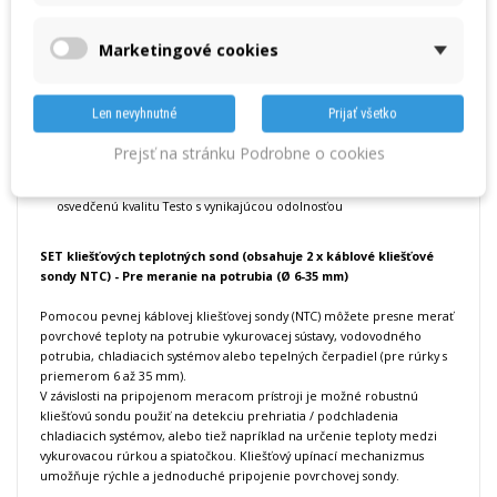
tlaku alebo evakuácie
Jednoduchá manipulácia s maximálnou flexibilitou pre vaše
použitie: Teplotné, tlakové a vlhkostné Bluetooth sondy sa
Marketingové cookies
automaticky pripájajú k servisnému prístroju
Aplikácia testo Smart App: Vytvárajte digitálnu dokumentáciu
priamo na mieste, nastavte si vlastné obľúbené chladivá. Vďaka
Len nevyhnutné
Prijať všetko
automatickým aktualizáciám chladív budete mať vždy k dispozícii tie
najnovšie
Prejsť na stránku Podrobne o cookies
Trvalo vysoký výkon za všetkých podmienok: Na tento servisný
prístroj od spoločnosti Testo sa môžete spoľahnúť - kombinuje
osvedčenú kvalitu Testo s vynikajúcou odolnosťou
SET kliešťových teplotných sond (obsahuje 2 x káblové kliešťové
sondy NTC)
- Pre meranie na potrubia (Ø 6-35 mm)
Pomocou pevnej káblovej kliešťovej sondy (NTC) môžete presne merať
povrchové teploty na potrubie vykurovacej sústavy, vodovodného
potrubia, chladiacich systémov alebo tepelných čerpadiel (pre rúrky s
priemerom 6 až 35 mm).
V závislosti na pripojenom meracom prístroji je možné robustnú
kliešťovú sondu použiť na detekciu prehriatia / podchladenia
chladiacich systémov, alebo tiež napríklad na určenie teploty medzi
vykurovacou rúrkou a spiatočkou. Kliešťový upínací mechanizmus
umožňuje rýchle a jednoduché pripojenie povrchovej sondy.