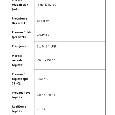
rozsah tlak
-1 do 60 barov
(rel.)
:
Preťaženie
65 barov
tlak (rel.)
:
Presnosť tlak
± 0,5% Fs
(pri 22 °C)
:
Pripojenie
:
3 x 7/16 "- UNF
Merací
rozsah
-50 ... +150 °C
teplota
:
Presnosť
teplota (pri
± 0,5 ° C
22 °C)
:
Prevádzková
-20 do +50 ° C
teplota
:
Rozlíšenie
0,1 ° C
teplota
: