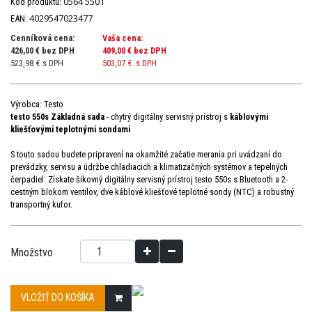
0564 5501
Kód produktu:
4029547023477
EAN:
Cenníková cena:
Vaša cena:
426,00 € bez DPH
409,00 €
bez DPH
523,98 € s DPH
503,07 €
s DPH
Výrobca: Testo
testo 550s Základná sada
- chytrý digitálny servisný prístroj s
káblovými
kliešťovými teplotnými sondami
S touto sadou budete pripravení na okamžité začatie merania pri uvádzaní do
prevádzky, servisu a údržbe chladiacich a klimatizačných systémov a tepelných
čerpadiel: Získate šikovný digitálny servisný prístroj testo 550s s Bluetooth a 2-
cestným blokom ventilov, dve káblové kliešťové teplotné sondy (NTC) a robustný
transportný kufor.
Množstvo
VLOŽIŤ DO KOŠÍKA