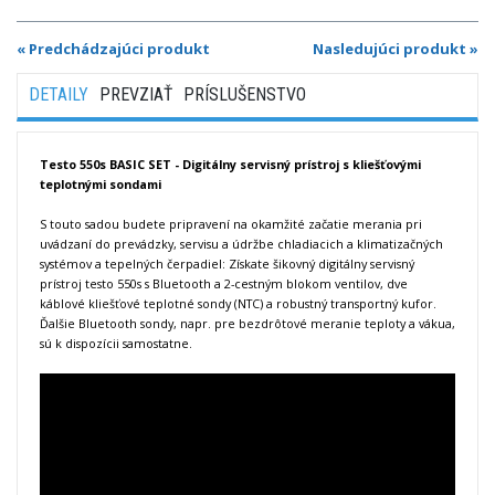
« Predchádzajúci produkt
Nasledujúci produkt »
DETAILY
PREVZIAŤ
PRÍSLUŠENSTVO
Testo 550s BASIC SET - Digitálny servisný prístroj s kliešťovými
teplotnými sondami
S touto sadou budete pripravení na okamžité začatie merania pri
uvádzaní do prevádzky, servisu a údržbe chladiacich a klimatizačných
systémov a tepelných čerpadiel: Získate šikovný digitálny servisný
prístroj testo 550s s Bluetooth a 2-cestným blokom ventilov, dve
káblové kliešťové teplotné sondy (NTC) a robustný transportný kufor.
Ďalšie Bluetooth sondy, napr. pre bezdrôtové meranie teploty a vákua,
sú k dispozícii samostatne.