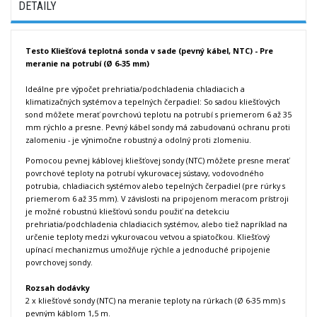
DETAILY
Testo Kliešťová teplotná sonda v sade (pevný kábel, NTC) - Pre
meranie na potrubí (Ø 6-35 mm)
Ideálne pre výpočet prehriatia/podchladenia chladiacich a
klimatizačných systémov a tepelných čerpadiel: So sadou kliešťových
sond môžete merať povrchovú teplotu na potrubí s priemerom 6 až 35
mm rýchlo a presne.
Pevný kábel sondy má zabudovanú ochranu proti
zalomeniu - je výnimočne robustný a odolný proti zlomeniu.
Pomocou pevnej káblovej kliešťovej sondy (NTC) môžete presne merať
povrchové teploty na potrubí vykurovacej sústavy, vodovodného
potrubia, chladiacich systémov alebo tepelných čerpadiel (pre rúrky s
priemerom 6 až 35 mm).
V závislosti na pripojenom meracom prístroji
je možné robustnú kliešťovú sondu použiť na detekciu
prehriatia/podchladenia chladiacich systémov, alebo tiež napríklad na
určenie teploty medzi vykurovacou vetvou a spiatočkou.
Kliešťový
upínací mechanizmus umožňuje rýchle a jednoduché pripojenie
povrchovej sondy.
Rozsah dodávky
2 x kliešťové sondy (NTC) na meranie teploty na rúrkach (Ø 6-35 mm) s
pevným káblom 1,5 m.