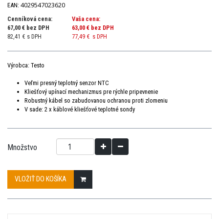
4029547023620
EAN:
Cenníková cena:
Vaša cena:
67,00 € bez DPH
63,00 €
bez DPH
82,41 € s DPH
77,49 €
s DPH
Výrobca: Testo
Veľmi presný teplotný senzor NTC
Kliešťový upínací mechanizmus pre rýchle pripevnenie
Robustný kábel so zabudovanou ochranou proti zlomeniu
V sade: 2 x káblové kliešťové teplotné sondy
Množstvo
VLOŽIŤ DO KOŠÍKA