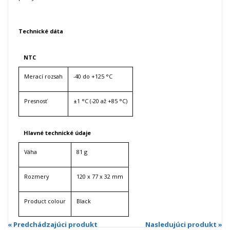
Technické dáta
NTC
Merací rozsah
-40 do +125 °C
Presnosť
±1 °C (-20 až +85 °C)
Hlavné technické údaje
Váha
81 g
Rozmery
120 x 77 x 32 mm
Product colour
Black
« Predchádzajúci produkt
Nasledujúci produkt »