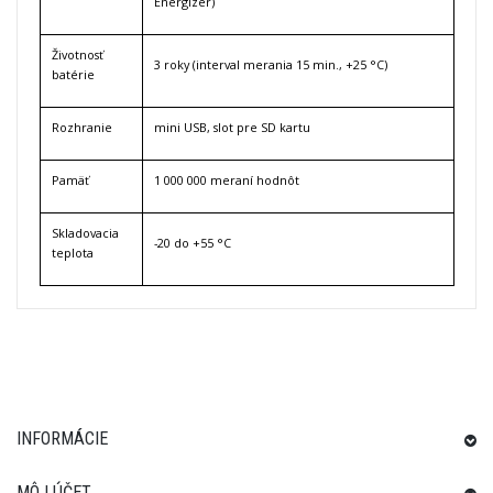
Energizer)
Životnosť
3 roky (interval merania 15 min., +25 °C)
batérie
Rozhranie
mini USB, slot pre SD kartu
Pamäť
1 000 000 meraní hodnôt
Skladovacia
-20 do +55 °C
teplota
INFORMÁCIE
MÔJ ÚČET