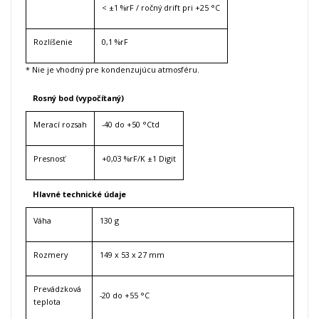
< ±1 %rF / ročný drift pri +25 °C
Rozlíšenie
0,1 %rF
* Nie je vhodný pre kondenzujúcu atmosféru.
Rosný bod (vypočítaný)
Merací rozsah
-40 do +50 °Ctd
Presnosť
+0,03 %rF/K ±1 Digit
Hlavné technické údaje
Váha
130 g
Rozmery
149 x 53 x 27 mm
Prevádzková
-20 do +55 °C
teplota