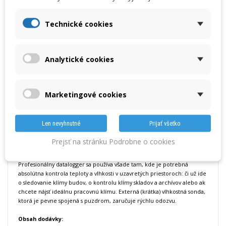
Pre naprogramovanie, vyčítanie dataloggera a tiež pre vyhodnotenie
nameraných dát na počítači máte k dispozícii výber z troch verzií
Technické cookies
softvéru:
Software ComSoft Basic
- Zadarmo na stiahnutie - pre rýchle
naprogramovanie záznamníka a jednoduchú analýzu dát
Software ComSoft Professional
– voliteľne na objednanie -
Analytické cookies
ponúka rôzne možnosti detailného vyhodnotenia teploty a vlhkosti
Software ComSoft CFR 21 Part 11
– voliteľne na objednanie -
optimálne pre špeciálne požiadavky podľa CFR 21 Part 11 vo
farmácii
Marketingové cookies
Pozor: pre naprogramovanie dataloggera potrebujete USB kábel,
ktorý nie je súčasťou dodávky. Prenos uložených nameraných dát zo
záznamníka do počítača prebieha cez USB kábel alebo SD kartu -
Len nevyhnutné
Prijať všetko
oboje si môžete voliteľne objednať pri nákupe testo 175 H1 ako
príslušenstvo.
Prejsť na stránku Podrobne o cookies
Oblasti použitia pre datalogger testo 175 H1
Profesionálny datalogger sa používa všade tam, kde je potrebná
absolútna kontrola teploty a vlhkosti v uzavretých priestoroch: či už ide
o sledovanie klímy budov, o kontrolu klímy skladov a archívov alebo ak
chcete nájsť ideálnu pracovnú klímu. Externá (krátka) vlhkostná sonda,
ktorá je pevne spojená s puzdrom, zaručuje rýchlu odozvu.
Obsah dodávky: