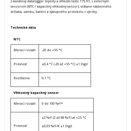
2-kanálový datalogger teploty a vlhkosti testo 175 H1, s externým
senzorom (NTC / kapacitný vlhkostný senzor), vrátane nástenného
držiaka, zámku, batérií a výstupného protokolu z výroby.
Technické dáta
NTC
Merací rozsah
-20 do +55 °C
Presnosť
±0,4 °C (-20 až +55 °C) ±1 Digit
Rozlíšenie
0,1 °C
Vlhkostný kapacitný senzor
Merací rozsah
0 do 100 %rF*
±2 %rF (2 až 98 %rF) at +25 °C
Presnosť
±0,03 %rF/K ±1 Digit