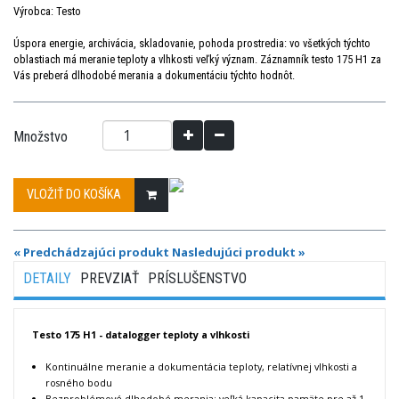
Výrobca: Testo
Úspora energie, archivácia, skladovanie, pohoda prostredia: vo všetkých týchto
oblastiach má meranie teploty a vlhkosti veľký význam. Záznamník testo 175 H1 za
Vás preberá dlhodobé merania a dokumentáciu týchto hodnôt.
Množstvo
VLOŽIŤ DO KOŠÍKA
« Predchádzajúci produkt
Nasledujúci produkt »
DETAILY
PREVZIAŤ
PRÍSLUŠENSTVO
Testo 175 H1 - datalogger teploty a vlhkosti
Kontinuálne meranie a dokumentácia teploty, relatívnej vlhkosti a
rosného bodu
Bezproblémové dlhodobé merania: veľká kapacita pamäte pre až 1