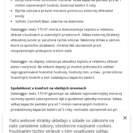
milión nameraných hodnôt, životnosť batérií 3 roky
Rýchla odozva a presné meranie pomocou externej vlhkostné
sondy
Softvér ComSoft Basic zdarma na stiahnutie
Datalogger testo 175 H1 meria a dokumentuje teplotu a relatívnu
vlhkosť v budovách a uzavretých priestoroch. Vďaka externej (krátkej)
vlhkostnej sonde je zaručená rýchla odozva. Nástenný držiak a zámok,
ktoré sú spoločne dodávané, chránia Váš záznamník pred
neoprávneným prístupom tretích osôb.
Datalogger na displeji zobrazuje aktuálnu teplotu a relatívnu vlhkosť
alebo rosný bod. Na veľkom displeji je možné jednoducho odčítať
naprogramované hraničné hodnoty, hodnoty min. a max., prekročenie
hraničných hodnôt a tiež zostávajúcu kapacitu batérií.
Spoľahlivosť a komfort na všetkých úrovniach
Datalogger testo 175 H1 garantuje na základe najmodernejšej meracej
techniky vysoké zabezpečenie dát a spoľahlivé výsledky merania. Vďaka
veľkej kapacite pamäte pre až 1 milión nameraných hodnôt a
prevádzkovej kapacite batérií až 3 roky, nemusíte záznamník ani pri
×
kratšom intervale meraní často vyčítať. Štandardné batérie (AAA) si v
Tieto webové stránky ukladajú v súlade so zákonmi na
prípade potreby môže užívateľ kedykoľvek sám vymeniť.
vaše zariadenie súbory, všeobecne nazývané cookies.
Používaním týchto stránok s tým vyjadrujete súhlas.
Programovanie a vyhodnotenie dataloggera teploty a vlhkosti