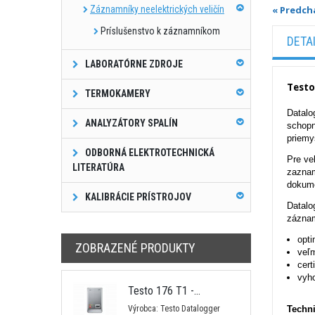
Záznamníky neelektrických veličín
« Predch
Príslušenstvo k záznamníkom
DETA
LABORATÓRNE ZDROJE
Testo
TERMOKAMERY
Datalo
ANALYZÁTORY SPALÍN
schopn
priemy
ODBORNÁ ELEKTROTECHNICKÁ
Pre ve
LITERATÚRA
zaznam
dokume
KALIBRÁCIE PRÍSTROJOV
Datalo
záznam
opti
ZOBRAZENÉ PRODUKTY
veľ
cert
vyho
Testo 176 T1 -...
Výrobca: Testo Datalogger
Techni