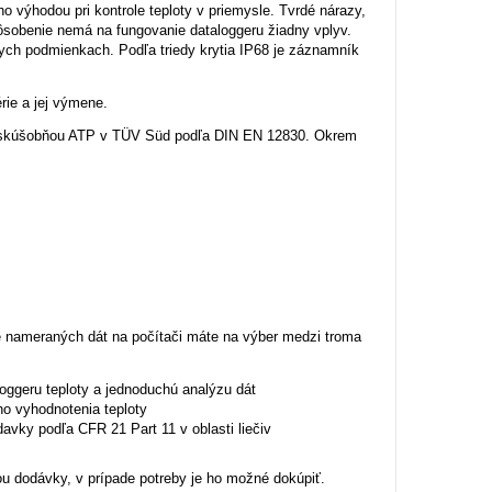
 výhodou pri kontrole teploty v priemysle. Tvrdé nárazy,
sobenie nemá na fungovanie dataloggeru žiadny vplyv.
ych podmienkach. Podľa triedy krytia IP68 je záznamník
rie a jej výmene.
vaný skúšobňou ATP v TÜV Süd podľa DIN EN 12830. Okrem
e nameraných dát na počítači máte na výber medzi troma
loggeru teploty a jednoduchú analýzu dát
ho vyhodnotenia teploty
avky podľa CFR 21 Part 11 v oblasti liečiv
ou dodávky, v prípade potreby je ho možné dokúpiť.