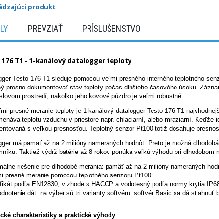
ádzajúci produkt
ILY
PREVZIAŤ
PRÍSLUŠENSTVO
 176 T1 - 1-kanálový datalogger teploty
gger Testo 176 T1 sleduje pomocou veľmi presného interného teplotného sen
ý presne dokumentovať stav teploty počas dlhšieho časového úseku. Záznamn
slovom prostredí, nakoľko jeho kovové púzdro je veľmi robustné.
ľmi presné meranie teploty je 1-kanálový datalogger Testo 176 T1 najvhodne
enáva teplotu vzduchu v priestore napr. chladiarní, alebo mraziarní. Keďže i
ntovaná s veľkou presnosťou. Teplotný senzor Pt100 totiž dosahuje presnosť
gger má pamäť až na 2 milióny nameraných hodnôt. Preto je možná dlhodobá k
níku. Taktiež výdrž batérie až 8 rokov ponúka veľkú výhodu pri dlhodobom 
málne riešenie pre dlhodobé merania: pamäť až na 2 milióny nameraných hodn
mi presné meranie pomocou teplotného senzoru Pt100
ifikát podľa EN12830, v zhode s HACCP a vodotesný podľa normy krytia IP6
dnotenie dát: na výber sú tri varianty softvéru, softvér Basic sa dá stiahnuť 
cké charakteristiky a praktické výhody