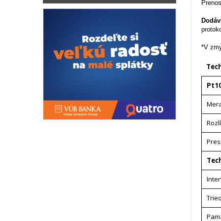
Prenos
Dodáv
protok
*V zmy
Tech
Pt1
Mera
Rozl
Pres
Tec
Inte
Trie
Pam