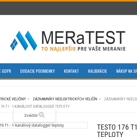
E GDPR
DODACIE PODMIENKY
KONTAKT
KALIBRÁCIE
NÁKUP NA S
TRICKÉ VELIČINY
ZÁZNAMNÍKY NEELEKTRICKÝCH VELIČÍN
ZÁZNAMNÍKY NEELE
176 T1 - 1-KANÁLOVÝ DATALOGGER TEPLOTY
Zväčšiť
TESTO 176 T
TEPLOTY