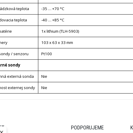
ádzková teplota
-35 … +70 °C
dovacia teplota
-40 … +85 °C
batérie
1x lithium (TLH-5903)
mery
103 x 63 x 33 mm
sondy / senzoru
Pt100
erné sondy
nná externá sonda
Nie
ost externej sondy
Nie
ET
PODPORUJEME
×