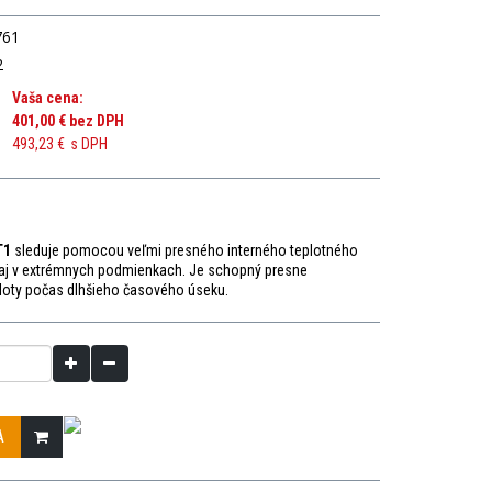
761
2
Vaša cena:
401,00 €
bez DPH
493,23 €
s DPH
T1
sleduje pomocou veľmi presného interného teplotného
 aj v extrémnych podmienkach. Je schopný presne
loty počas dlhšieho časového úseku.
A