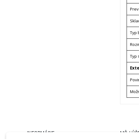
Prev
Skla
Typ 
Roz
Typ 
Ext
Povi
Možn
INFORMÁCIE
MÔJ ÚČ