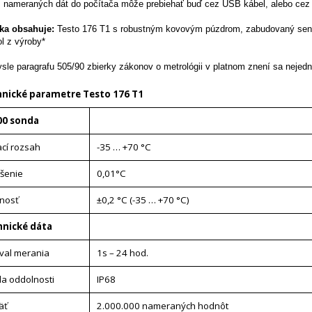
 nameraných dát do počítača môže prebiehať buď cez USB kábel, alebo cez S
ka obsahuje:
Testo 176 T1 s robustným kovovým púzdrom, zabudovaný senzo
ol z výroby*
sle paragrafu 505/90 zbierky zákonov o metrológii v platnom znení sa nejedná
nické parametre Testo 176 T1
00 sonda
cí rozsah
-35 … +70 °C
íšenie
0,01°C
nosť
±0,2 °C (-35 … +70 °C)
hnické dáta
rval merania
1s – 24 hod.
da oddolnosti
IP68
äť
2.000.000 nameraných hodnôt