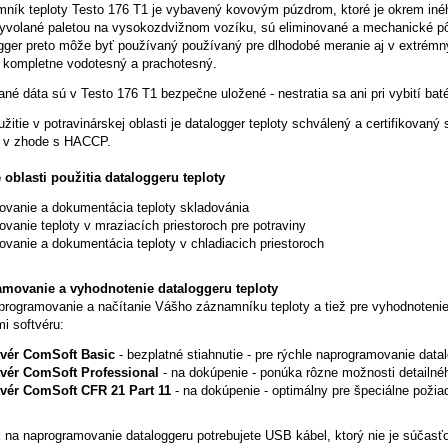
ník teploty Testo 176 T1 je vybavený kovovým púzdrom, ktoré je okrem iného
vyvolané paletou na vysokozdvižnom vozíku, sú eliminované a mechanické pô
gger preto môže byť používaný používaný pre dlhodobé meranie aj v extrémn
y kompletne vodotesný a prachotesný.
né dáta sú v Testo 176 T1 bezpečne uložené - nestratia sa ani pri vybití baté
užitie v potravinárskej oblasti je datalogger teploty schválený a certifiko
e v zhode s HACCP.
oblasti použitia dataloggeru teploty
ovanie a dokumentácia teploty skladovánia
ovanie teploty v mraziacích priestoroch pre potraviny
ovanie a dokumentácia teploty v chladiacich priestoroch
movanie a vyhodnotenie dataloggeru teploty
programovanie a načítanie Vášho záznamníku teploty a tiež pre vyhodnoteni
mi softvéru:
tvér ComSoft Basic
- bezplatné stiahnutie - pre rýchle naprogramovanie data
tvér ComSoft Professional
- na dokúpenie - ponúka rôzne možnosti detailné
tvér ComSoft CFR 21 Part 11
- na dokúpenie - optimálny pre špeciálne požiad
:
na naprogramovanie dataloggeru potrebujete USB kábel, ktorý nie je súčasť