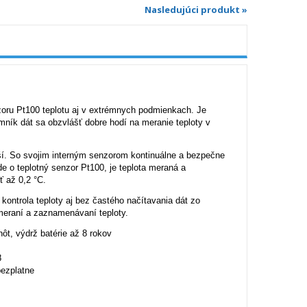
Nasledujúci produkt »
zoru Pt100 teplotu aj v extrémnych podmienkach. Je
ík dát sa obzvlášť dobre hodí na meranie teploty v
jší. So svojim interným senzorom kontinuálne a bezpečne
de o teplotný senzor Pt100, je teplota meraná a
 až 0,2 °C.
ontrola teploty aj bez častého načítavania dát zo
meraní a zaznamenávaní teploty.
ôt, výdrž batérie až 8 rokov
8
bezplatne