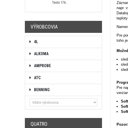
Testo 176...
Záznam
napr. 
Datalo
teplot
VÝROBCOVIA
Namera
Pre po
toho j
4L
Možné 
ALKOMA
sled
sled
AMPROBE
sled
ATC
Progra
Pre na
BENNING
verzia
Sof
Sof
Sof
QUATRO
Pozor