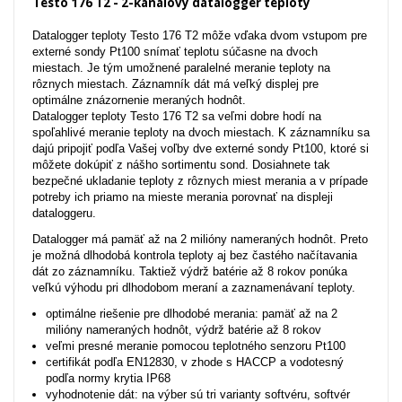
Testo 176 T2 - 2-kanálový datalogger teploty
Datalogger teploty Testo 176 T2 môže vďaka dvom vstupom pre
externé sondy Pt100 snímať teplotu súčasne na dvoch
miestach. Je tým umožnené paralelné meranie teploty na
rôznych miestach. Záznamník dát má veľký displej pre
optimálne znázornenie meraných hodnôt.
Datalogger teploty Testo 176 T2 sa veľmi dobre hodí na
spoľahlivé meranie teploty na dvoch miestach. K záznamníku sa
dajú pripojiť podľa Vašej voľby dve externé sondy Pt100, ktoré si
môžete dokúpiť z nášho sortimentu sond. Dosiahnete tak
bezpečné ukladanie teploty z rôznych miest merania a v prípade
potreby ich priamo na mieste merania porovnať na displeji
dataloggeru.
Datalogger má pamäť až na 2 milióny nameraných hodnôt. Preto
je možná dlhodobá kontrola teploty aj bez častého načítavania
dát zo záznamníku. Taktiež výdrž batérie až 8 rokov ponúka
veľkú výhodu pri dlhodobom meraní a zaznamenávaní teploty.
optimálne riešenie pre dlhodobé merania: pamäť až na 2
milióny nameraných hodnôt, výdrž batérie až 8 rokov
veľmi presné meranie pomocou teplotného senzoru Pt100
certifikát podľa EN12830, v zhode s HACCP a vodotesný
podľa normy krytia IP68
vyhodnotenie dát: na výber sú tri varianty softvéru, softvér