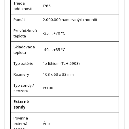
Trieda
IP65
oddolnosti
Pamäť
2.000.000 nameraných hodnôt
Prevádzková
-35 … +70 °C
teplota
Skladovacia
-40 … +85 °C
teplota
Typ batérie
1x lithium (TLH-5903)
Rozmery
103 x 63 x 33 mm
Typ sondy /
Pt100
senzoru
Externé
sondy
Povinná
externá
Áno