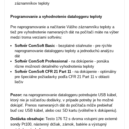
záznamníkov teploty
Programovanie a vyhodnotenie dataloggeru teploty
Pre naprogramovanie a načítanie Vášho záznamníku teploty a
tiež pre vyhodnotenie nameraných dát na počítači máte na výber
medzi troma verziami softvéru:
Softvér ComSoft Basic
- bezplatné stiahnutie - pre rýchle
naprogramovanie dataloggeru teploty a jednoduchú analýzu
dát
Softvér ComSoft Professional
- na dokúpenie - ponúka
rôzne možnosti detailného vyhodnotenia teploty
Softvér ComSoft CFR 21 Part 11
- na dokúpenie - optimálny
pre špeciálne požiadavky podľa CFR 21 Part 11 v oblasti
liečiv
Pozor:
na naprogramovanie dataloggeru potrebujete USB kábel,
ktorý nie je súčasťou dodávky, v prípade potreby je ho možné
dokúpiť. Prenos nameraných dát do počítača môže prebiehať
buď cez USB kábel, alebo cez SD kartu (voliteľne k dokúpeniu).
Dodávka
obsahuje:
Testo 176 T2 s dvoma vstupmi pre externé
sondy Pt100, nástenný držiak, zámok, batérie a výstupný