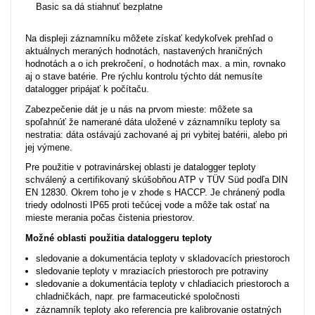
Basic sa dá stiahnuť bezplatne
Na displeji záznamníku môžete získať kedykoľvek prehľad o
aktuálnych meraných hodnotách, nastavených hraničných
hodnotách a o ich prekročení, o hodnotách max. a min, rovnako
aj o stave batérie. Pre rýchlu kontrolu týchto dát nemusíte
datalogger pripájať k počítaču.
Zabezpečenie dát je u nás na prvom mieste: môžete sa
spoľahnúť že namerané dáta uložené v záznamníku teploty sa
nestratia: dáta ostávajú zachované aj pri vybitej batérii, alebo pri
jej výmene.
Pre použitie v potravinárskej oblasti je datalogger teploty
schválený a certifikovaný skúšobňou ATP v TÜV Süd podľa DIN
EN 12830. Okrem toho je v zhode s HACCP. Je chránený podla
triedy odolnosti IP65 proti tečúcej vode a môže tak ostať na
mieste merania počas čistenia priestorov.
Možné oblasti použitia dataloggeru teploty
sledovanie a dokumentácia teploty v skladovacích priestoroch
sledovanie teploty v mraziacích priestoroch pre potraviny
sledovanie a dokumentácia teploty v chladiacich priestoroch a
chladničkách, napr. pre farmaceutické spoločnosti
záznamník teploty ako referencia pre kalibrovanie ostatných