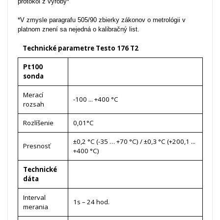
protokol z výroby*
*V zmysle paragrafu 505/90 zbierky zákonov o metrológii v
platnom znení sa nejedná o kalibračný list.
Technické parametre Testo 176 T2
Pt100
sonda
Merací
-100 ... +400 °C
rozsah
Rozlíšenie
0,01°C
±0,2 °C (-35 … +70 °C) / ±0,3 °C (+200,1 ...
Presnosť
+400 °C)
Technické
dáta
Interval
1s – 24 hod.
merania