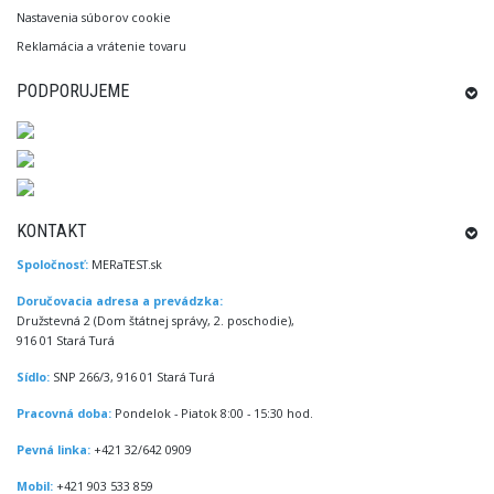
Nastavenia súborov cookie
Reklamácia a vrátenie tovaru
PODPORUJEME
KONTAKT
Spoločnosť:
MERaTEST.sk
Doručovacia adresa a prevádzka:
Družstevná 2 (Dom štátnej správy, 2. poschodie),
916 01 Stará Turá
Sídlo:
SNP 266/3, 916 01 Stará Turá
Pracovná doba:
Pondelok - Piatok 8:00 - 15:30 hod.
Pevná linka:
+421 32/642 0909
Mobil:
+421 903 533 859