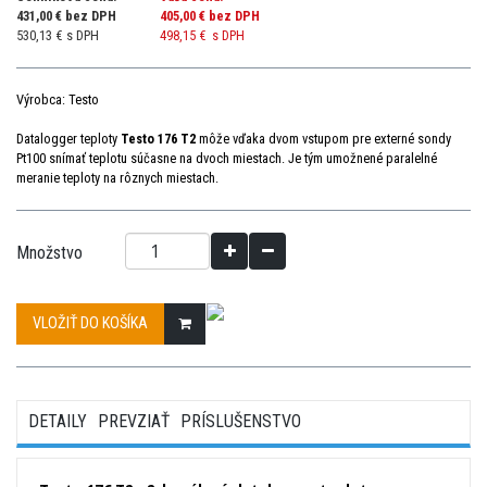
431,00 € bez DPH
405,00 €
bez DPH
530,13 € s DPH
498,15 €
s DPH
Výrobca: Testo
Datalogger teploty
Testo 176 T2
môže vďaka dvom vstupom pre externé sondy
Pt100 snímať teplotu súčasne na dvoch miestach. Je tým umožnené paralelné
meranie teploty na rôznych miestach.
Množstvo
VLOŽIŤ DO KOŠÍKA
DETAILY
PREVZIAŤ
PRÍSLUŠENSTVO