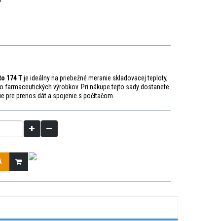
to 174 T
je ideálny na priebežné meranie skladovacej teploty,
bo farmaceutických výrobkov. Pri nákupe tejto sady dostanete
e pre prenos dát a spojenie s počítačom.
A