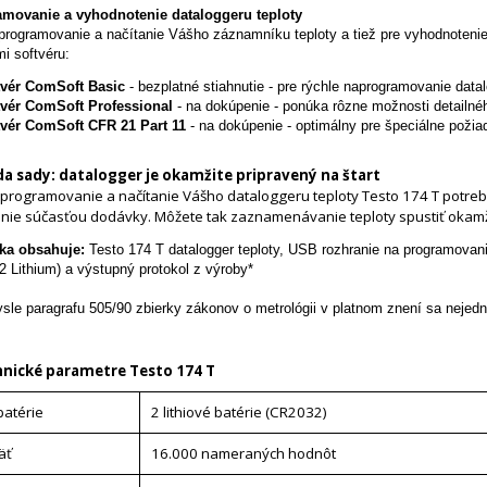
movanie a vyhodnotenie dataloggeru teploty
programovanie a načítanie Vášho záznamníku teploty a tiež pre vyhodnoteni
mi softvéru:
tvér ComSoft Basic
- bezplatné stiahnutie - pre rýchle naprogramovanie data
tvér ComSoft Professional
- na dokúpenie - ponúka rôzne možnosti detailné
tvér ComSoft CFR 21 Part 11
- na dokúpenie - optimálny pre špeciálne požiad
a sady: datalogger je okamžite pripravený na štart
programovanie a načítanie Vášho dataloggeru teploty Testo 174 T potrebu
nie súčasťou dodávky. Môžete tak zaznamenávanie teploty spustiť okamž
ka obsahuje:
Testo 174 T datalogger teploty, USB rozhranie na programovanie
 Lithium) a výstupný protokol z výroby*
sle paragrafu 505/90 zbierky zákonov o metrológii v platnom znení sa nejedná
nické parametre Testo 174 T
batérie
2 lithiové batérie (CR2032)
äť
16.000 nameraných hodnôt