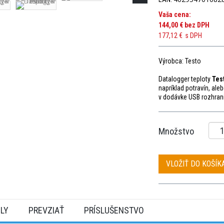
Vaša cena:
144,00 €
bez DPH
177,12 €
s DPH
Výrobca: Testo
Datalogger teploty
Tes
napríklad potravín, ale
v dodávke USB rozhrani
Množstvo
VLOŽIŤ DO KOŠÍK
ILY
PREVZIAŤ
PRÍSLUŠENSTVO