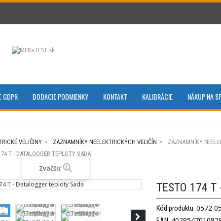
E GDPR
DODACIE PODMIENKY
KONTAKT
KALIBRÁCIE
NÁKUP NA S
TRICKÉ VELIČINY
ZÁZNAMNÍKY NEELEKTRICKÝCH VELIČÍN
ZÁZNAMNÍKY NEELE
174 T - DATALOGGER TEPLOTY SADA
Zväčšiť
TESTO 174 T
0572 0
Kód produktu:
402954701082
EAN: