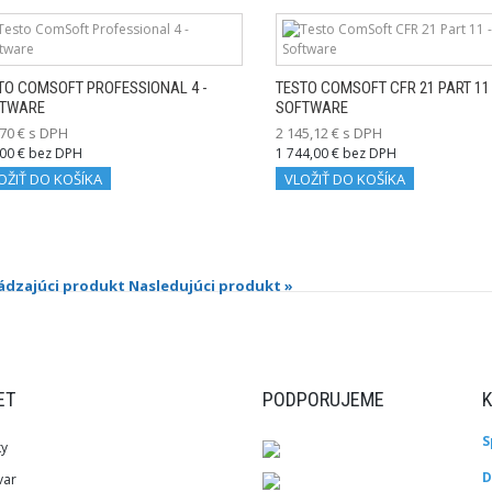
TO COMSOFT PROFESSIONAL 4 -
TESTO COMSOFT CFR 21 PART 11 
TWARE
SOFTWARE
70 € s DPH
2 145,12 € s DPH
00 € bez DPH
1 744,00 € bez DPH
OŽIŤ DO KOŠÍKA
VLOŽIŤ DO KOŠÍKA
ádzajúci produkt
Nasledujúci produkt »
ET
PODPORUJEME
S
ky
D
var