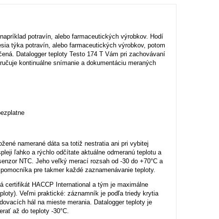
 napríklad potravín, alebo farmaceutických výrobkov. Hodí
esia týka potravín, alebo farmaceutických výrobkov, potom
očená. Datalogger teploty Testo 174 T Vám pri zachovávaní
aručuje kontinuálne snímanie a dokumentáciu meraných
bezplatne
ené namerané dáta sa totiž nestratia ani pri vybitej
pleji ľahko a rýchlo odčítate aktuálne odmeranú teplotu a
 senzor NTC. Jeho veľký merací rozsah od -30 do +70°C a
 pomocníka pre takmer každé zaznamenávanie teploty.
 certifikát HACCP International a tým je maximálne
ploty). Veľmi praktické: záznamník je podľa triedy krytia
adovacích hál na mieste merania. Datalogger teploty je
rať až do teploty -30°C.