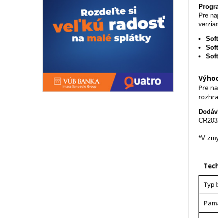
Progra
Pre na
verzia
Sof
Sof
Sof
Výhod
Pre na
rozhra
Dodáv
CR2032
*V zmy
Tech
Typ 
Pam