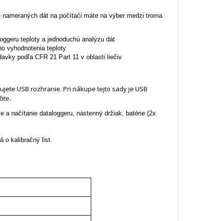
e nameraných dát na počítači máte na výber medzi troma
loggeru teploty a jednoduchú analýzu dát
ho vyhodnotenia teploty
avky podľa CFR 21 Part 11 v oblasti liečiv
jete USB rozhranie. Pri nákupe tejto sady je USB
ite.
 a načítanie dataloggeru, nástenný držiak, batérie (2x
 o kalibračný list.