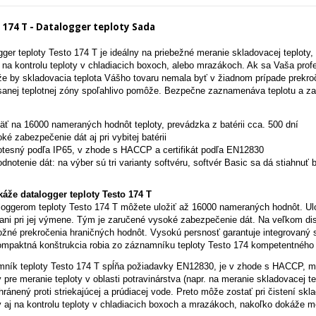
 174 T - Datalogger teploty Sada
gger teploty Testo 174 T je ideálny na priebežné meranie skladovacej teploty,
ž na kontrolu teploty v chladiacich boxoch, alebo mrazákoch. Ak sa Vaša prof
 že by skladovacia teplota Vášho tovaru nemala byť v žiadnom prípade prekr
sanej teplotnej zóny spoľahlivo pomôže. Bezpečne zaznamenáva teplotu a z
ť na 16000 nameraných hodnôt teploty, prevádzka z batérii cca. 500 dní
ké zabezpečenie dát aj pri vybitej batérii
tesný podľa IP65, v zhode s HACCP a certifikát podľa EN12830
dnotenie dát: na výber sú tri varianty softvéru, softvér Basic sa dá stiahnuť 
áže datalogger teploty Testo 174 T
loggerom teploty Testo 174 T môžete uložiť až 16000 nameraných hodnôt. Ulož
i ani pri jej výmene. Tým je zaručené vysoké zabezpečenie dát. Na veľkom dis
ožné prekročenia hraničných hodnôt. Vysokú persnosť garantuje integrovaný
ompaktná konštrukcia robia zo záznamníku teploty Testo 174 kompetentného
ník teploty Testo 174 T spĺňa požiadavky EN12830, je v zhode s HACCP, má
 pre meranie teploty v oblasti potravinárstva (napr. na meranie skladovacej te
hránený proti striekajúcej a prúdiacej vode. Preto môže zostať pri čistení skl
 aj na kontrolu teploty v chladiacich boxoch a mrazákoch, nakoľko dokáže me