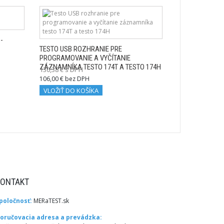
-
TESTO USB ROZHRANIE PRE
PROGRAMOVANIE A VYČÍTANIE
ZÁZNAMNÍKA TESTO 174T A TESTO 174H
130,38 € s DPH
106,00 € bez DPH
VLOŽIŤ DO KOŠÍKA
KONTAKT
poločnosť:
MERaTEST.sk
oručovacia adresa a prevádzka: