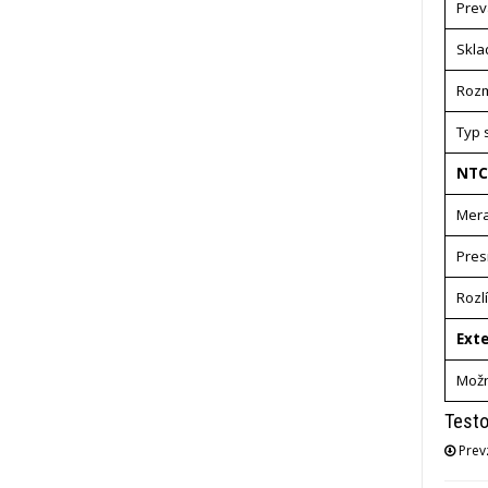
Prev
Skla
Roz
Typ 
NTC
Mera
Pres
Rozl
Ext
Možn
Testo
Prevz