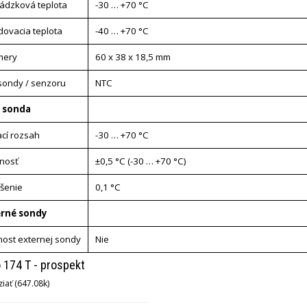
ádzková teplota
-30 … +70 °C
dovacia teplota
-40 … +70 °C
mery
60 x 38 x 18,5 mm
sondy / senzoru
NTC
 sonda
cí rozsah
-30 … +70 °C
nosť
±0,5 °C (-30 … +70 °C)
íšenie
0,1 °C
erné sondy
ost externej sondy
Nie
 174 T - prospekt
iať (647.08k)