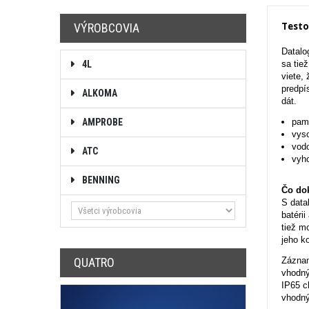
Testo
VÝROBCOVIA
Datalo
4L
sa tie
viete,
predpí
ALKOMA
dát.
AMPROBE
pamä
vyso
vodo
ATC
vyho
BENNING
Čo dok
S data
batéri
tiež m
jeho k
QUATRO
Záznam
vhodný
IP65 c
vhodný