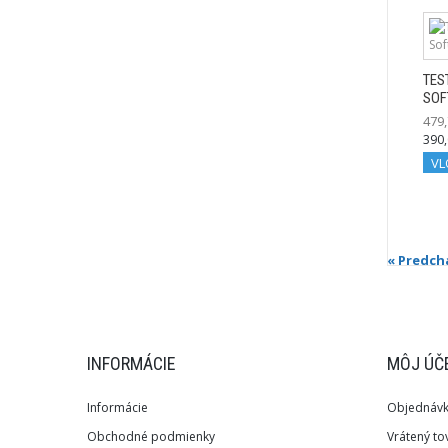
TES
SOF
479,
390,
VL
« Predch
INFORMÁCIE
MÔJ ÚČ
Informácie
Objednáv
Obchodné podmienky
Vrátený to