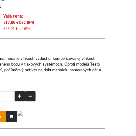
5
Vaša cena:
517,00 €
bez DPH
635,91 €
s DPH
j na meranie vlhkosti vzduchu, kompenzovanej vlhkosti
osného bodu v tlakových systémoch. Oproti modelu Testo
ť, počítačový softvér na dokumentáciu nameraných dát a
A