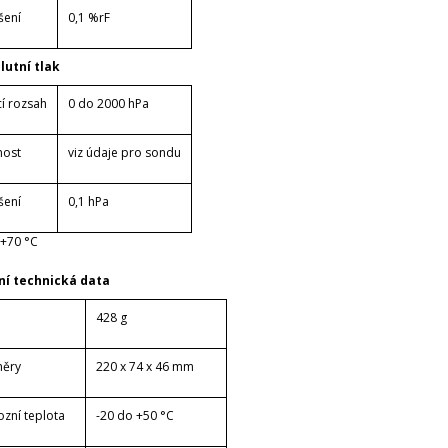
šení
0,1 %rF
lutní tlak
cí rozsah
0 do 2000 hPa
nost
viz údaje pro sondu
šení
0,1 hPa
 +70 °C
ní technická data
428 g
ěry
220 x 74 x 46 mm
ozní teplota
-20 do +50 °C