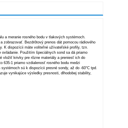
iálu a meranie rosného bodu v tlakových systémoch.
ť a zobrazovať. Bezdrôtový prenos dát pomocou rádiového
K dispozícii máte voliteľné užívateľské profily, tzn.
ívne ovládanie. Použitím špeciálnych sond sa dá priamo
ložiť krivky pre rôzne materiály a preniesť ich do
sto 635-1 priamo vzdialenosť rosného bodu medzi
systémoch sú k dispozícii presné sondy, až do -60°C tpd.
uje vynikajúce výsledky presnosti, dlhodobej stability,