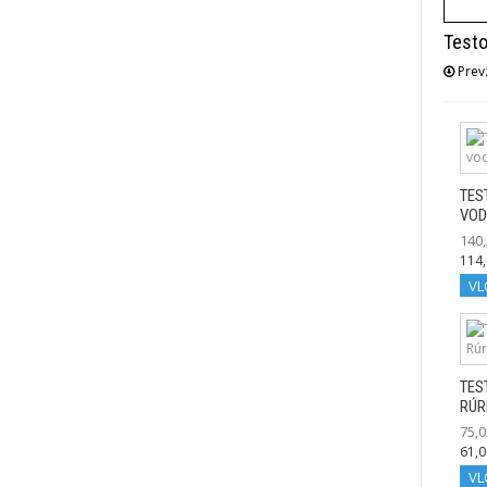
Testo
Prevz
TES
VOD
140,
114,
VL
TES
RÚR
75,0
61,0
VL