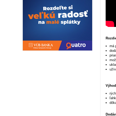
Rozdie
má 
dod
pria
možn
ukla
užív
Výhody
rých
ľahk
dôk
Dodáv