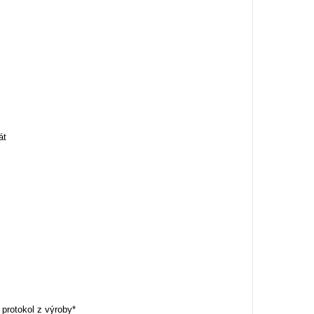
át
 protokol z výroby*