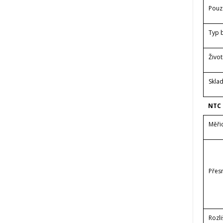
Pouz
Typ 
Život
Sklad
NTC
Měři
Přes
Rozli