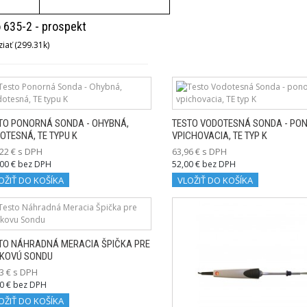
 635-2 - prospekt
iať (299.31k)
TO PONORNÁ SONDA - OHYBNÁ,
TESTO VODOTESNÁ SONDA - PO
OTESNÁ, TE TYPU K
VPICHOVACIA, TE TYP K
22 € s DPH
63,96 € s DPH
00 € bez DPH
52,00 € bez DPH
OŽIŤ DO KOŠÍKA
VLOŽIŤ DO KOŠÍKA
TO NÁHRADNÁ MERACIA ŠPIČKA PRE
KOVÚ SONDU
3 € s DPH
0 € bez DPH
OŽIŤ DO KOŠÍKA