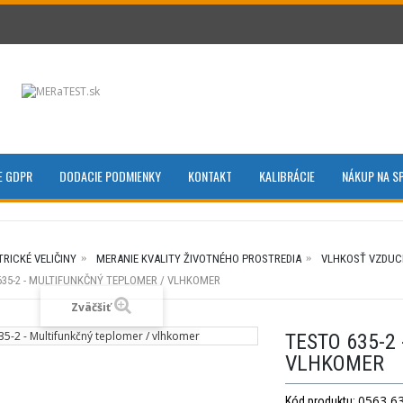
E GDPR
DODACIE PODMIENKY
KONTAKT
KALIBRÁCIE
NÁKUP NA S
TRICKÉ VELIČINY
MERANIE KVALITY ŽIVOTNÉHO PROSTREDIA
VLHKOSŤ VZDUCH
635-2 - MULTIFUNKČNÝ TEPLOMER / VLHKOMER
Zväčšiť
TESTO 635-2
VLHKOMER
0563 6
Kód produktu: