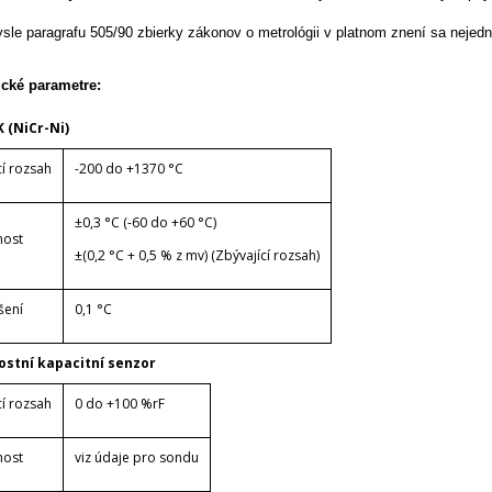
sle paragrafu 505/90 zbierky zákonov o metrológii v platnom znení sa nejedná
cké parametre:
K (NiCr-Ni)
cí rozsah
-200 do +1370 °C
±0,3 °C (-60 do +60 °C)
nost
±(0,2 °C + 0,5 % z mv) (Zbývající rozsah)
šení
0,1 °C
ostní kapacitní senzor
cí rozsah
0 do +100 %rF
nost
viz údaje pro sondu