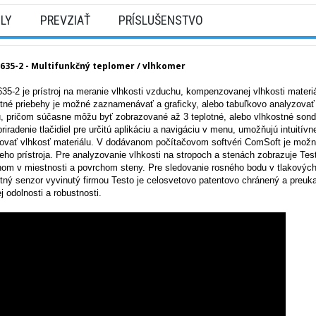
ILY
PREVZIAŤ
PRÍSLUŠENSTVO
635-2 - Multifunkčný teplomer / vlhkomer
635-2 je prístroj na meranie vlhkosti vzduchu, kompenzovanej vlhkosti mater
tné priebehy je možné zaznamenávať a graficky, alebo tabuľkovo analyzova
u, pričom súčasne môžu byť zobrazované až 3 teplotné, alebo vlhkostné sondy. 
 priradenie tlačidiel pre určitú aplikáciu a navigáciu v menu, umožňujú intuit
ovať vlhkosť materiálu. V dodávanom počítačovom softvéri ComSoft je možné v
eho prístroja. Pre analyzovanie vlhkosti na stropoch a stenách zobrazuje Te
om v miestnosti a povrchom steny. Pre sledovanie rosného bodu v tlakových 
tný senzor vyvinutý firmou Testo je celosvetovo patentovo chránený a preukaz
j odolnosti a robustnosti.