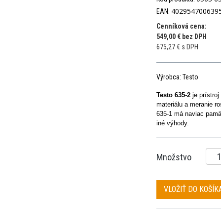
402954700639
EAN:
Cenníková cena:
549,00 € bez DPH
675,27 € s DPH
Výrobca: Testo
Testo 635-2
je prístro
materiálu a meranie r
635-1 má naviac pamä
iné výhody.
Množstvo
VLOŽIŤ DO KOŠÍK