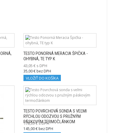
NORNÁ,
TESTO PONORNÁ MERACIA ŠPIČKA -
OHYBNÁ, TE TYP K
43,05 € s DPH
35,00 € bez DPH
VLOŽIŤ DO KOŠÍKA
TESTO POVRCHOVÁ SONDA S VEĽMI
RÝCHLOU ODOZVOU S PRUŽNÝM
PÁSKOVÝM TERMOČLÁNKOM
178,35 € s DPH
145,00 € bez DPH