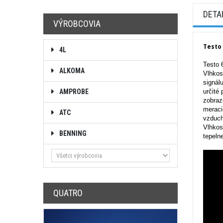
DETA
VÝROBCOVIA
Testo 
4L
Testo 
ALKOMA
Vlhkos
signál
AMPROBE
určité
zobraz
meraci
ATC
vzduch
Vlhkos
BENNING
tepelne
QUATRO