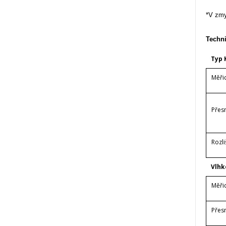
*V zmy
Techni
Typ 
Měři
Přes
Rozli
Vlhk
Měři
Přes