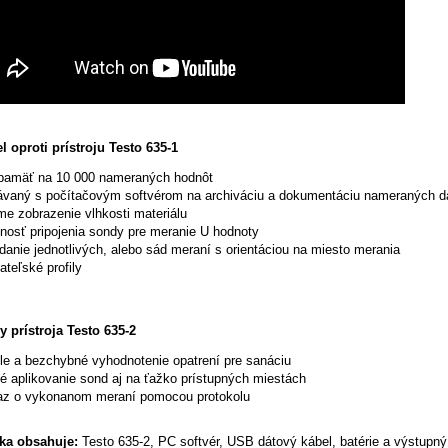
l oproti prístroju Testo 635-1
pamäť na 10 000 nameraných hodnôt
ávaný s počítačovým softvérom na archiváciu a dokumentáciu nameraných d
me zobrazenie vlhkosti materiálu
osť pripojenia sondy pre meranie U hodnoty
danie jednotlivých, alebo sád meraní s orientáciou na miesto merania
ateľské profily
 prístroja Testo 635-2
le a bezchybné vyhodnotenie opatrení pre sanáciu
é aplikovanie sond aj na ťažko prístupných miestách
az o vykonanom meraní pomocou protokolu
ka obsahuje:
Testo 635-2, PC softvér, USB dátový kábel, batérie a výstupný