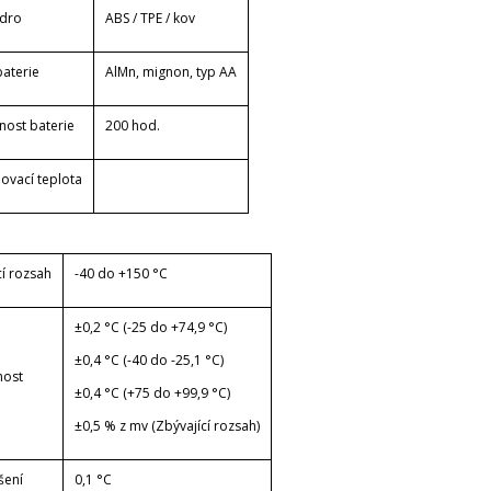
dro
ABS / TPE / kov
baterie
AlMn, mignon, typ AA
nost baterie
200 hod.
ovací teplota
cí rozsah
-40 do +150 °C
±0,2 °C (-25 do +74,9 °C)
±0,4 °C (-40 do -25,1 °C)
nost
±0,4 °C (+75 do +99,9 °C)
±0,5 % z mv (Zbývající rozsah)
šení
0,1 °C