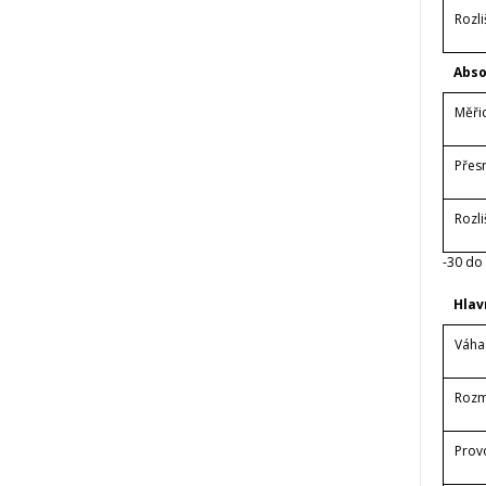
Rozli
Abso
Měři
Přes
Rozli
-30 do
Hlav
Váha
Rozm
Prov