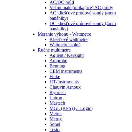
AC/DC prúd
Veľmi malé (unikajúce) AC prúdy
AC kliešťové prúdové sondy (4mm
banániky)
DC kliešťové prúdové sondy (4mm
banániky)
Meranie výkonu - Wattmetre
Kliešťové wattmetre
Wattmetre stolné
Ručné multimetre
Agilent / Keysight
Amprobe
Benning
CEM instruments
Fluke
HT-Instruments
Chauvin Arnoux
Kyoritsu
Lutron
Mastech
MGL (KPS) (C-Logic)
Metrel
Metrix
Sonel
Testo