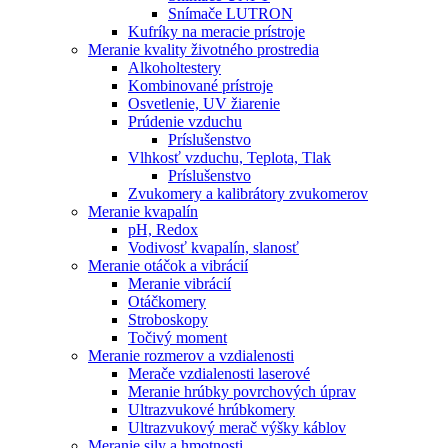
Snímače LUTRON
Kufríky na meracie prístroje
Meranie kvality životného prostredia
Alkoholtestery
Kombinované prístroje
Osvetlenie, UV žiarenie
Prúdenie vzduchu
Príslušenstvo
Vlhkosť vzduchu, Teplota, Tlak
Príslušenstvo
Zvukomery a kalibrátory zvukomerov
Meranie kvapalín
pH, Redox
Vodivosť kvapalín, slanosť
Meranie otáčok a vibrácií
Meranie vibrácií
Otáčkomery
Stroboskopy
Točivý moment
Meranie rozmerov a vzdialenosti
Merače vzdialenosti laserové
Meranie hrúbky povrchových úprav
Ultrazvukové hrúbkomery
Ultrazvukový merač výšky káblov
Meranie sily a hmotnosti