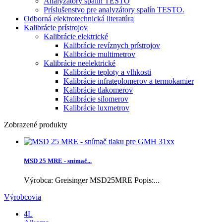
Analyzátory spalín TESTO
Príslušenstvo pre analyzátory spalín TESTO.
Odborná elektrotechnická literatúra
Kalibrácie prístrojov
Kalibrácie elektrické
Kalibrácie revíznych prístrojov
Kalibrácie multimetrov
Kalibrácie neelektrické
Kalibrácie teploty a vlhkosti
Kalibrácie infrateplomerov a termokamier
Kalibrácie tlakomerov
Kalibrácie silomerov
Kalibrácie luxmetrov
Zobrazené produkty
MSD 25 MRE - snímač...
Výrobca: Greisinger MSD25MRE Popis:...
Výrobcovia
4L