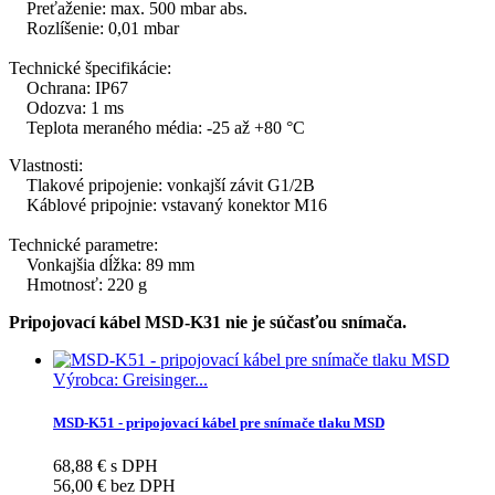
Preťaženie: max. 500 mbar abs.
Rozlíšenie: 0,01 mbar
Technické špecifikácie:
Ochrana: IP67
Odozva: 1 ms
Teplota meraného média: -25 až +80 °C
Vlastnosti:
Tlakové pripojenie: vonkajší závit G1/2B
Káblové pripojnie: vstavaný konektor M16
Technické parametre:
Vonkajšia dĺžka: 89 mm
Hmotnosť: 220 g
Pripojovací kábel MSD-K31 nie je súčasťou snímača.
Výrobca: Greisinger...
MSD-K51 - pripojovací kábel pre snímače tlaku MSD
68,88 € s DPH
56,00 € bez DPH