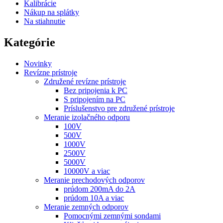
Kalibrácie
Nákup na splátky
Na stiahnutie
Kategórie
Novinky
Revízne prístroje
Združené revízne prístroje
Bez pripojenia k PC
S pripojením na PC
Príslušenstvo pre združené prístroje
Meranie izolačného odporu
100V
500V
1000V
2500V
5000V
10000V a viac
Meranie prechodových odporov
prúdom 200mA do 2A
prúdom 10A a viac
Meranie zemných odporov
Pomocnými zemnými sondami