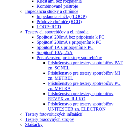
Kliešťami bez rozpájania
Kombinované prístroje
Impedancia slučky a chrániče
Impedancia slučky (LOOP)
Prúdové chrániče (RCD)
LOOP+RCD
Testery el. spotrebičov a el. náradia
Spojitosť 200mA bez pripojenia k PC
Spojitosť 200mA s pripojením k PC
Spojitosť 1A s pripojením k PC
Spojitosť 10A, 25A
Príslušenstvo pre testery spotrebičov
Príslušenstvo pre testery spotrebičov PAT
zn. SONEL
Príslušenstvo pre testery spotrebičov MI
zn. METREL
Príslušenstvo pre testery spotrebičov PU
zn. METRA
Príslušenstvo pre testery spotrebičov
REVEX zn. ILLKO
Príslušenstvo pre testery spotrebičov
UNITESTER zn. ELECTRON
Testery fotovoltických inštalácií
Testery pracovných strojov
Skúšačky