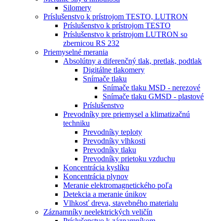
Silomery
Príslušenstvo k prístrojom TESTO, LUTRON
Príslušenstvo k prístrojom TESTO
Príslušenstvo k prístrojom LUTRON so
zbernicou RS 232
Priemyselné merania
Absolútny a diferenčný tlak, pretlak, podtlak
Digitálne tlakomery
Snímače tlaku
Snímače tlaku MSD - nerezové
Snímače tlaku GMSD - plastové
Príslušenstvo
Prevodníky pre priemysel a klimatizačnú
techniku
Prevodníky teploty
Prevodníky vlhkosti
Prevodníky tlaku
Prevodníky prietoku vzduchu
Koncentrácia kyslíku
Koncentrácia plynov
Meranie elektromagnetického poľa
Detekcia a meranie únikov
Vlhkosť dreva, stavebného materialu
Záznamníky neelektrických veličín
Príslušenstvo k záznamníkom