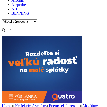
Alkoma
Amprobe
ATC
BENNING
Quatro
Home
»
Neelektrické veličiny
»
Priemyselné merania
»
Absolútny a