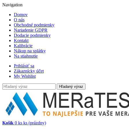
Navigation
Domov
O nás
Obchodné podmienky
Nariadenie GDPR
Dodacie podmienky
Kontakt
Kalibrácie
Nákup na splátky
Na stiahnutie
Prihlásiť sa
Zákaznícky účet
My Wishlist
Hľadaný výraz
Košík
0
ks
ks
(prázdny)