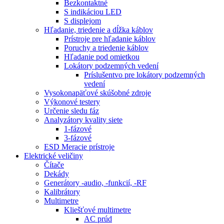
Bezkontaktné
S indikáciou LED
S displejom
Hľadanie, triedenie a dĺžka káblov
Prístroje pre hľadanie káblov
Poruchy a triedenie káblov
Hľadanie pod omietkou
Lokátory podzemných vedení
Príslušentvo pre lokátory podzemných
vedení
Vysokonapäťové skúšobné zdroje
Výkonové testery
Určenie sledu fáz
Analyzátory kvality siete
1-fázové
3-fázové
ESD Meracie prístroje
Elektrické veličiny
Čítače
Dekády
Generátory -audio, -funkcií, -RF
Kalibrátory
Multimetre
Kliešťové multimetre
AC prúd