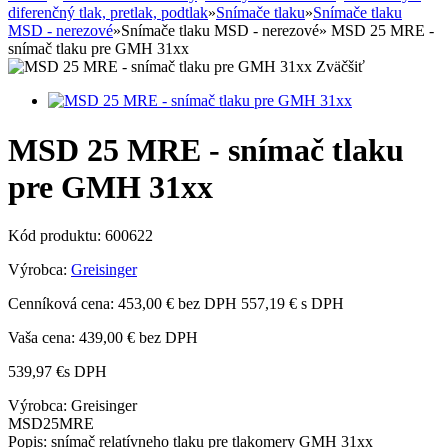
diferenčný tlak, pretlak, podtlak
»
Snímače tlaku
»
Snímače tlaku
MSD - nerezové
»
Snímače tlaku MSD - nerezové
»
MSD 25 MRE -
snímač tlaku pre GMH 31xx
Zväčšiť
MSD 25 MRE - snímač tlaku
pre GMH 31xx
Kód produktu:
600622
Výrobca:
Greisinger
Cenníková cena:
453,00 € bez DPH
557,19 € s DPH
Vaša cena:
439,00 €
bez DPH
539,97 €
s DPH
Výrobca: Greisinger
MSD25MRE
Popis: snímač relatívneho tlaku pre tlakomery GMH 31xx