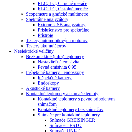
RLC, LC, C ručné merače
RLC, LC, C stolné merače
Scopemetre a grafické multimetre
Spektrálne analyzátory
Externé USB analyzátory
Príslušenstvo pre spektrálne
Prístroje
Testery automobilových motorov
Testery akumulátorov
Neelektrické veličiny
Bezkontaktné (infra) teplomery
Nastaviteľná emisivita
Pevná emisivita 0,95
Inšpekčné kamery - endoskopy
Inšpekčné kamery
Endoskopy
Akustické kamery
Kontaktné teplomery a snímače teploty
Kontaktné teplomery s pevne pripojeným
snímačom
Kontaktné teplomery bez snímačov
Snímače pre kontaktné teplomery
Snímače GREISINGER
Snímače TESTO
Snímače UNI-T