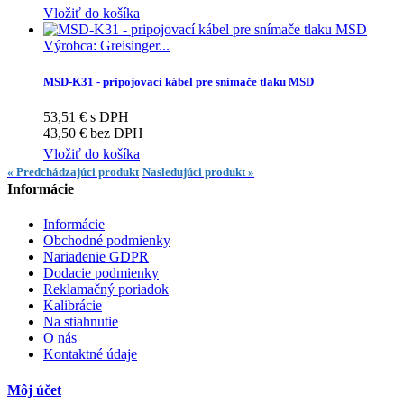
Vložiť do košíka
Výrobca: Greisinger...
MSD-K31 - pripojovací kábel pre snímače tlaku MSD
53,51 € s DPH
43,50 € bez DPH
Vložiť do košíka
« Predchádzajúci produkt
Nasledujúci produkt »
Informácie
Informácie
Obchodné podmienky
Nariadenie GDPR
Dodacie podmienky
Reklamačný poriadok
Kalibrácie
Na stiahnutie
O nás
Kontaktné údaje
Môj účet