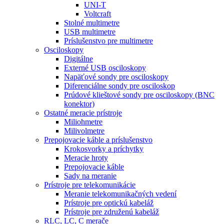
UNI-T
Voltcraft
Stolné multimetre
USB multimetre
Príslušenstvo pre multimetre
Osciloskopy
Digitálne
Externé USB osciloskopy
Napäťové sondy pre osciloskopy
Diferenciálne sondy pre osciloskop
Prúdové klieštové sondy pre osciloskopy (BNC
konektor)
Ostatné meracie prístroje
Miliohmetre
Milivolmetre
Prepojovacie káble a príslušenstvo
Krokosvorky a príchytky
Meracie hroty
Prepojovacie káble
Sady na meranie
Prístroje pre telekomunikácie
Meranie telekomunikačných vedení
Prístroje pre optickú kabeláž
Prístroje pre združenú kabeláž
RLC, LC, C merače