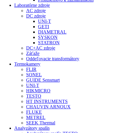
Laboratórne zdroje
AC zdroje
DC zdroje
UNI-T
GETI
DIAMETRAL
SYSKON
STATRON
DC+AC zdroje
Záťaže
Oddeľovacie transformátory
Termokamery
FLIR
SONEL
GUIDE Sensmart
UNI-T
HIKMICRO
TESTO
HT INSTRUMENTS
CHAUVIN ARNOUX
FLUKE
METREL
SEEK Thermal
Analyzátory spalín