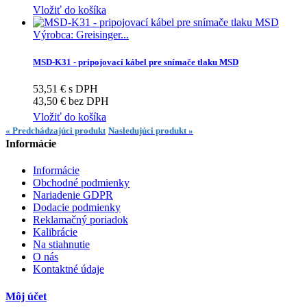
Vložiť do košíka
Výrobca: Greisinger...
MSD-K31 - pripojovací kábel pre snímače tlaku MSD
53,51 € s DPH
43,50 € bez DPH
Vložiť do košíka
« Predchádzajúci produkt
Nasledujúci produkt »
Informácie
Informácie
Obchodné podmienky
Nariadenie GDPR
Dodacie podmienky
Reklamačný poriadok
Kalibrácie
Na stiahnutie
O nás
Kontaktné údaje
Môj účet