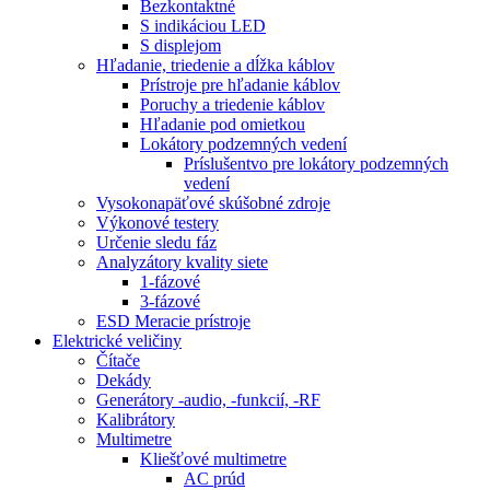
Bezkontaktné
S indikáciou LED
S displejom
Hľadanie, triedenie a dĺžka káblov
Prístroje pre hľadanie káblov
Poruchy a triedenie káblov
Hľadanie pod omietkou
Lokátory podzemných vedení
Príslušentvo pre lokátory podzemných
vedení
Vysokonapäťové skúšobné zdroje
Výkonové testery
Určenie sledu fáz
Analyzátory kvality siete
1-fázové
3-fázové
ESD Meracie prístroje
Elektrické veličiny
Čítače
Dekády
Generátory -audio, -funkcií, -RF
Kalibrátory
Multimetre
Kliešťové multimetre
AC prúd