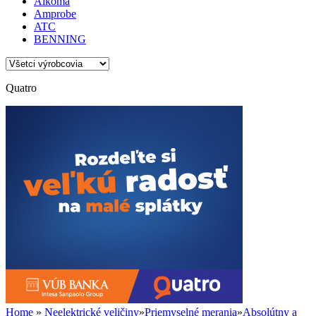
Alkoma
Amprobe
ATC
BENNING
Quatro
Home
»
Neelektrické veličiny
»
Priemyselné merania
»
Absolútny a