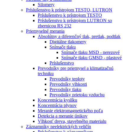
Silomery
Príslušenstvo k prístrojom TESTO, LUTRON
Príslušenstvo k prístrojom TESTO
Príslušenstvo k prístrojom LUTRON so
zbernicou RS 232
Priemyselné merania
Absolútny a diferenčný tlak, pretlak, podtlak
Digitálne tlakomery
Snímače tlaku
Snímače tlaku MSD - nerezové
Snímače tlaku GMSD - plastové
Príslušenstvo
Prevodníky pre priemysel a klimatizačnú
techniku
Prevodníky teploty
Prevodníky vlhkosti
Prevodníky tlaku
Prevodníky prietoku vzduchu
Koncentrácia kyslíku
Koncentrácia plynov
Meranie elektromagnetického poľa
Detekcia a meranie únikov
Vlhkosť dreva, stavebného materialu
Záznamníky neelektrických veličín
Príslušenstvo k záznamníkom