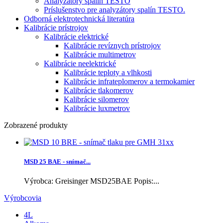
Analyzátory spalín TESTO
Príslušenstvo pre analyzátory spalín TESTO.
Odborná elektrotechnická literatúra
Kalibrácie prístrojov
Kalibrácie elektrické
Kalibrácie revíznych prístrojov
Kalibrácie multimetrov
Kalibrácie neelektrické
Kalibrácie teploty a vlhkosti
Kalibrácie infrateplomerov a termokamier
Kalibrácie tlakomerov
Kalibrácie silomerov
Kalibrácie luxmetrov
Zobrazené produkty
MSD 25 BAE - snímač...
Výrobca: Greisinger MSD25BAE Popis:...
Výrobcovia
4L