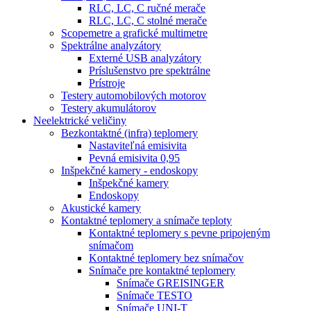
RLC, LC, C ručné merače
RLC, LC, C stolné merače
Scopemetre a grafické multimetre
Spektrálne analyzátory
Externé USB analyzátory
Príslušenstvo pre spektrálne
Prístroje
Testery automobilových motorov
Testery akumulátorov
Neelektrické veličiny
Bezkontaktné (infra) teplomery
Nastaviteľná emisivita
Pevná emisivita 0,95
Inšpekčné kamery - endoskopy
Inšpekčné kamery
Endoskopy
Akustické kamery
Kontaktné teplomery a snímače teploty
Kontaktné teplomery s pevne pripojeným
snímačom
Kontaktné teplomery bez snímačov
Snímače pre kontaktné teplomery
Snímače GREISINGER
Snímače TESTO
Snímače UNI-T