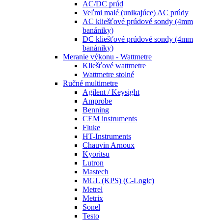
AC/DC prúd
Veľmi malé (unikajúce) AC prúdy
AC kliešťové prúdové sondy (4mm
banániky)
DC kliešťové prúdové sondy (4mm
banániky)
Meranie výkonu - Wattmetre
Kliešťové wattmetre
Wattmetre stolné
Ručné multimetre
Agilent / Keysight
Amprobe
Benning
CEM instruments
Fluke
HT-Instruments
Chauvin Arnoux
Kyoritsu
Lutron
Mastech
MGL (KPS) (C-Logic)
Metrel
Metrix
Sonel
Testo