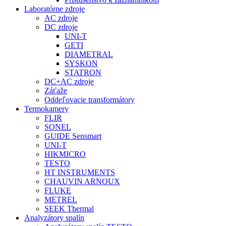
Laboratórne zdroje
AC zdroje
DC zdroje
UNI-T
GETI
DIAMETRAL
SYSKON
STATRON
DC+AC zdroje
Záťaže
Oddeľovacie transformátory
Termokamery
FLIR
SONEL
GUIDE Sensmart
UNI-T
HIKMICRO
TESTO
HT INSTRUMENTS
CHAUVIN ARNOUX
FLUKE
METREL
SEEK Thermal
Analyzátory spalín