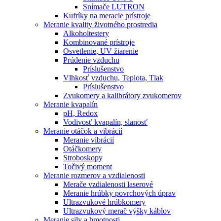
Snímače LUTRON
Kufríky na meracie prístroje
Meranie kvality životného prostredia
Alkoholtestery
Kombinované prístroje
Osvetlenie, UV žiarenie
Prúdenie vzduchu
Príslušenstvo
Vlhkosť vzduchu, Teplota, Tlak
Príslušenstvo
Zvukomery a kalibrátory zvukomerov
Meranie kvapalín
pH, Redox
Vodivosť kvapalín, slanosť
Meranie otáčok a vibrácií
Meranie vibrácií
Otáčkomery
Stroboskopy
Točivý moment
Meranie rozmerov a vzdialenosti
Merače vzdialenosti laserové
Meranie hrúbky povrchových úprav
Ultrazvukové hrúbkomery
Ultrazvukový merač výšky káblov
Meranie sily a hmotnosti