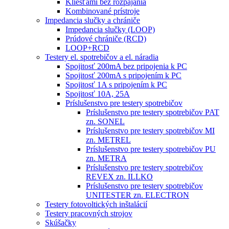
Kliešťami bez rozpájania
Kombinované prístroje
Impedancia slučky a chrániče
Impedancia slučky (LOOP)
Prúdové chrániče (RCD)
LOOP+RCD
Testery el. spotrebičov a el. náradia
Spojitosť 200mA bez pripojenia k PC
Spojitosť 200mA s pripojením k PC
Spojitosť 1A s pripojením k PC
Spojitosť 10A, 25A
Príslušenstvo pre testery spotrebičov
Príslušenstvo pre testery spotrebičov PAT
zn. SONEL
Príslušenstvo pre testery spotrebičov MI
zn. METREL
Príslušenstvo pre testery spotrebičov PU
zn. METRA
Príslušenstvo pre testery spotrebičov
REVEX zn. ILLKO
Príslušenstvo pre testery spotrebičov
UNITESTER zn. ELECTRON
Testery fotovoltických inštalácií
Testery pracovných strojov
Skúšačky