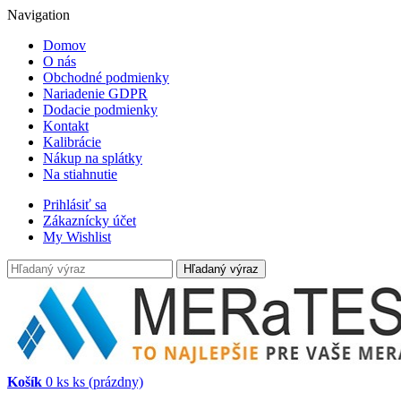
Navigation
Domov
O nás
Obchodné podmienky
Nariadenie GDPR
Dodacie podmienky
Kontakt
Kalibrácie
Nákup na splátky
Na stiahnutie
Prihlásiť sa
Zákaznícky účet
My Wishlist
Hľadaný výraz
Košík
0
ks
ks
(prázdny)