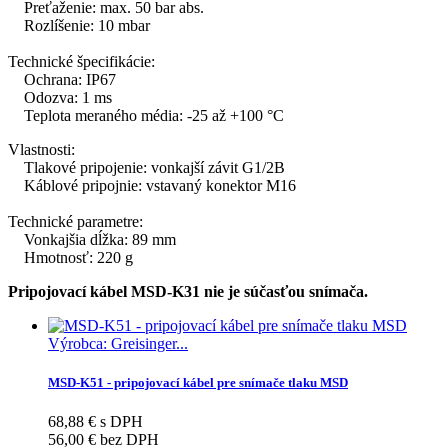
Preťaženie: max. 50 bar abs.
Rozlíšenie: 10 mbar
Technické špecifikácie:
Ochrana: IP67
Odozva: 1 ms
Teplota meraného média: -25 až +100 °C
Vlastnosti:
Tlakové pripojenie: vonkajší závit G1/2B
Káblové pripojnie: vstavaný konektor M16
Technické parametre:
Vonkajšia dĺžka: 89 mm
Hmotnosť: 220 g
Pripojovací kábel MSD-K31 nie je súčasťou snímača.
Výrobca: Greisinger...
MSD-K51 - pripojovací kábel pre snímače tlaku MSD
68,88 € s DPH
56,00 € bez DPH