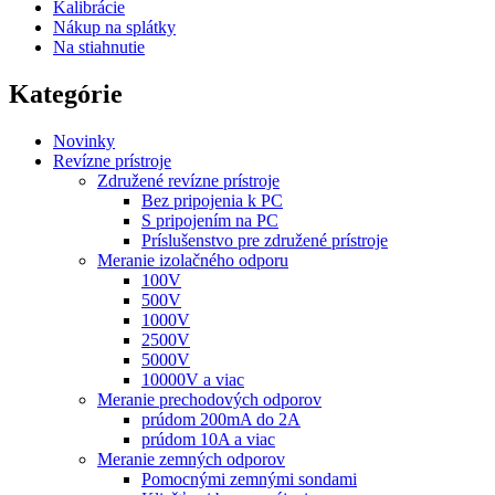
Kalibrácie
Nákup na splátky
Na stiahnutie
Kategórie
Novinky
Revízne prístroje
Združené revízne prístroje
Bez pripojenia k PC
S pripojením na PC
Príslušenstvo pre združené prístroje
Meranie izolačného odporu
100V
500V
1000V
2500V
5000V
10000V a viac
Meranie prechodových odporov
prúdom 200mA do 2A
prúdom 10A a viac
Meranie zemných odporov
Pomocnými zemnými sondami