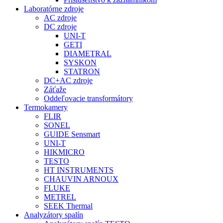
Laboratórne zdroje
AC zdroje
DC zdroje
UNI-T
GETI
DIAMETRAL
SYSKON
STATRON
DC+AC zdroje
Záťaže
Oddeľovacie transformátory
Termokamery
FLIR
SONEL
GUIDE Sensmart
UNI-T
HIKMICRO
TESTO
HT INSTRUMENTS
CHAUVIN ARNOUX
FLUKE
METREL
SEEK Thermal
Analyzátory spalín