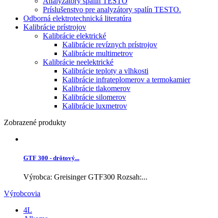
Analyzátory spalín TESTO
Príslušenstvo pre analyzátory spalín TESTO.
Odborná elektrotechnická literatúra
Kalibrácie prístrojov
Kalibrácie elektrické
Kalibrácie revíznych prístrojov
Kalibrácie multimetrov
Kalibrácie neelektrické
Kalibrácie teploty a vlhkosti
Kalibrácie infrateplomerov a termokamier
Kalibrácie tlakomerov
Kalibrácie silomerov
Kalibrácie luxmetrov
Zobrazené produkty
GTF 300 - drôtový...
Výrobca: Greisinger GTF300 Rozsah:...
Výrobcovia
4L