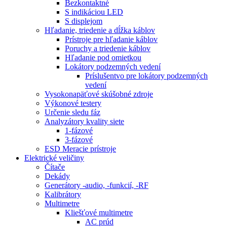
Bezkontaktné
S indikáciou LED
S displejom
Hľadanie, triedenie a dĺžka káblov
Prístroje pre hľadanie káblov
Poruchy a triedenie káblov
Hľadanie pod omietkou
Lokátory podzemných vedení
Príslušentvo pre lokátory podzemných
vedení
Vysokonapäťové skúšobné zdroje
Výkonové testery
Určenie sledu fáz
Analyzátory kvality siete
1-fázové
3-fázové
ESD Meracie prístroje
Elektrické veličiny
Čítače
Dekády
Generátory -audio, -funkcií, -RF
Kalibrátory
Multimetre
Kliešťové multimetre
AC prúd