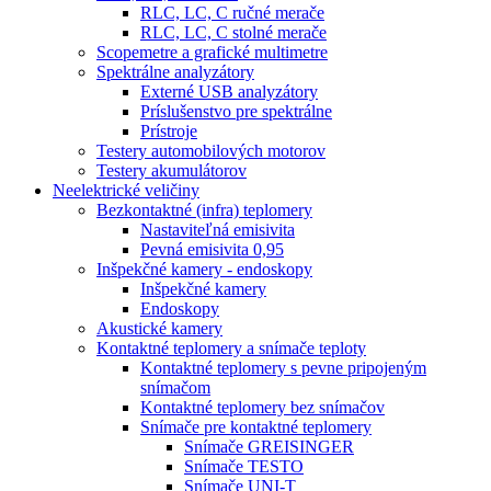
RLC, LC, C ručné merače
RLC, LC, C stolné merače
Scopemetre a grafické multimetre
Spektrálne analyzátory
Externé USB analyzátory
Príslušenstvo pre spektrálne
Prístroje
Testery automobilových motorov
Testery akumulátorov
Neelektrické veličiny
Bezkontaktné (infra) teplomery
Nastaviteľná emisivita
Pevná emisivita 0,95
Inšpekčné kamery - endoskopy
Inšpekčné kamery
Endoskopy
Akustické kamery
Kontaktné teplomery a snímače teploty
Kontaktné teplomery s pevne pripojeným
snímačom
Kontaktné teplomery bez snímačov
Snímače pre kontaktné teplomery
Snímače GREISINGER
Snímače TESTO
Snímače UNI-T