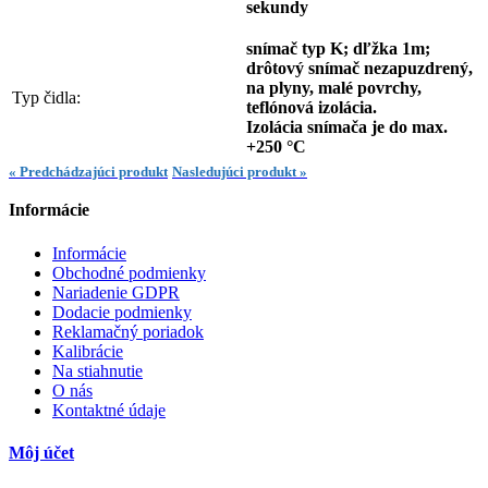
sekundy
snímač typ K; dľžka 1m;
drôtový snímač nezapuzdrený,
na plyny, malé povrchy,
Typ čidla:
teflónová izolácia.
Izolácia snímača je do max.
+250 °C
« Predchádzajúci produkt
Nasledujúci produkt »
Informácie
Informácie
Obchodné podmienky
Nariadenie GDPR
Dodacie podmienky
Reklamačný poriadok
Kalibrácie
Na stiahnutie
O nás
Kontaktné údaje
Môj účet