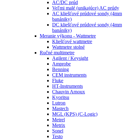
AC/DC prúd
Veľmi malé (unikajúce) AC prúdy
AC kliešťové prúdové sondy (4mm
banániky)
DC kliešťové prúdové sondy (4mm
banániky)
Meranie výkonu - Wattmetre
Kliešťové wattmetre
Wattmetre stolné
Ručné multimetre
Agilent / Keysight
Amprobe
Benning
CEM instruments
Fluke
HT-Instruments
Chauvin Arnoux
Kyoritsu
Lutron
Mastech
MGL (KPS) (C-Logic)
Metrel
Metrix
Sonel
Testo