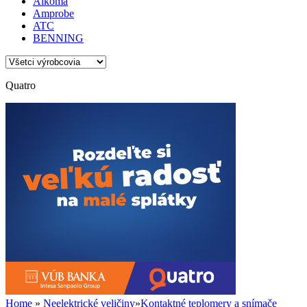
Alkoma
Amprobe
ATC
BENNING
Quatro
Home
»
Neelektrické veličiny
»
Kontaktné teplomery a snímače