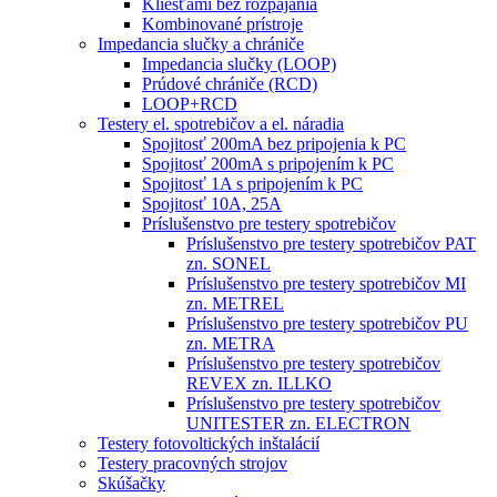
Kliešťami bez rozpájania
Kombinované prístroje
Impedancia slučky a chrániče
Impedancia slučky (LOOP)
Prúdové chrániče (RCD)
LOOP+RCD
Testery el. spotrebičov a el. náradia
Spojitosť 200mA bez pripojenia k PC
Spojitosť 200mA s pripojením k PC
Spojitosť 1A s pripojením k PC
Spojitosť 10A, 25A
Príslušenstvo pre testery spotrebičov
Príslušenstvo pre testery spotrebičov PAT
zn. SONEL
Príslušenstvo pre testery spotrebičov MI
zn. METREL
Príslušenstvo pre testery spotrebičov PU
zn. METRA
Príslušenstvo pre testery spotrebičov
REVEX zn. ILLKO
Príslušenstvo pre testery spotrebičov
UNITESTER zn. ELECTRON
Testery fotovoltických inštalácií
Testery pracovných strojov
Skúšačky