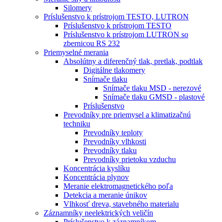
Silomery
Príslušenstvo k prístrojom TESTO, LUTRON
Príslušenstvo k prístrojom TESTO
Príslušenstvo k prístrojom LUTRON so
zbernicou RS 232
Priemyselné merania
Absolútny a diferenčný tlak, pretlak, podtlak
Digitálne tlakomery
Snímače tlaku
Snímače tlaku MSD - nerezové
Snímače tlaku GMSD - plastové
Príslušenstvo
Prevodníky pre priemysel a klimatizačnú
techniku
Prevodníky teploty
Prevodníky vlhkosti
Prevodníky tlaku
Prevodníky prietoku vzduchu
Koncentrácia kyslíku
Koncentrácia plynov
Meranie elektromagnetického poľa
Detekcia a meranie únikov
Vlhkosť dreva, stavebného materialu
Záznamníky neelektrických veličín
Príslušenstvo k záznamníkom