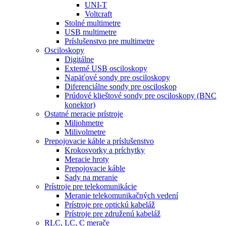
UNI-T
Voltcraft
Stolné multimetre
USB multimetre
Príslušenstvo pre multimetre
Osciloskopy
Digitálne
Externé USB osciloskopy
Napäťové sondy pre osciloskopy
Diferenciálne sondy pre osciloskop
Prúdové klieštové sondy pre osciloskopy (BNC
konektor)
Ostatné meracie prístroje
Miliohmetre
Milivolmetre
Prepojovacie káble a príslušenstvo
Krokosvorky a príchytky
Meracie hroty
Prepojovacie káble
Sady na meranie
Prístroje pre telekomunikácie
Meranie telekomunikačných vedení
Prístroje pre optickú kabeláž
Prístroje pre združenú kabeláž
RLC, LC, C merače