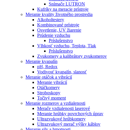
Snímače LUTRON
Kufríky na meracie prístroje
Meranie kvality životného prostredia
Alkoholtestery
Kombinované prístroje
Osvetlenie, UV žiarenie
Prúdenie vzduchu
Príslušenstvo
Vlhkosť vzduchu, Teplota, Tlak
Príslušenstvo
Zvukomery a kalibrátory zvukomerov
Meranie kvapalín
pH, Redox
Vodivosť kvapalín, slanosť
Meranie otáčok a vibrácií
Meranie vibrácií
Otáčkomery
Stroboskopy
Točivý moment
Meranie rozmerov a vzdialenosti
Merače vzdialenosti laserové
Meranie hrúbky povrchových úprav
Ultrazvukové hrúbkomery
Ultrazvukový merač výšky káblov
Meranie sily a hmotnosti