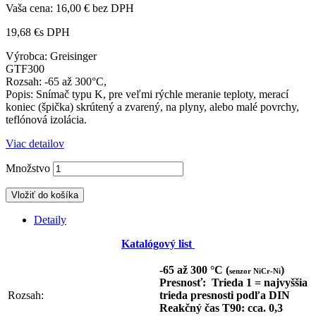
Vaša cena:
16,00 €
bez DPH
19,68 €
s DPH
Výrobca: Greisinger
GTF300
Rozsah: -65 až 300°C,
Popis:
Snímač typu K, pre veľmi rýchle meranie teploty, merací
koniec (špička) skrútený a zvarený
, na plyny, alebo malé povrchy,
teflónová izolácia.
Viac detailov
Množstvo
Vložiť do košíka
Detaily
Katalógový list
-65 až 300 °C (
)
senzor NiCr-Ni
Presnosť: Trieda 1 = najvyššia
Rozsah:
trieda presnosti podľa DIN
Reakčný čas T90: cca. 0,3