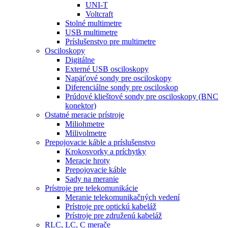
UNI-T
Voltcraft
Stolné multimetre
USB multimetre
Príslušenstvo pre multimetre
Osciloskopy
Digitálne
Externé USB osciloskopy
Napäťové sondy pre osciloskopy
Diferenciálne sondy pre osciloskop
Prúdové klieštové sondy pre osciloskopy (BNC
konektor)
Ostatné meracie prístroje
Miliohmetre
Milivolmetre
Prepojovacie káble a príslušenstvo
Krokosvorky a príchytky
Meracie hroty
Prepojovacie káble
Sady na meranie
Prístroje pre telekomunikácie
Meranie telekomunikačných vedení
Prístroje pre optickú kabeláž
Prístroje pre združenú kabeláž
RLC, LC, C merače