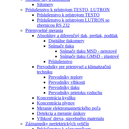
Silomery
Príslušenstvo k prístrojom TESTO, LUTRON
Príslušenstvo k prístrojom TESTO
Príslušenstvo k prístrojom LUTRON so
zbernicou RS 232
Priemyselné merania
Absolútny a diferenčný tlak, pretlak, podtlak
Digitálne tlakomery
Snímače tlaku
Snímače tlaku MSD - nerezové
Snímače tlaku GMSD - plastové
Príslušenstvo
Prevodníky pre priemysel a klimatizačnú
techniku
Prevodníky teploty
Prevodníky vlhkosti
Prevodníky tlaku
Prevodníky prietoku vzduchu
Koncentrácia kyslíku
Koncentrácia plynov
Meranie elektromagnetického poľa
Detekcia a meranie únikov
Vlhkosť dreva, stavebného materialu
Záznamníky neelektrických veličín
Príslušenstvo k záznamníkom