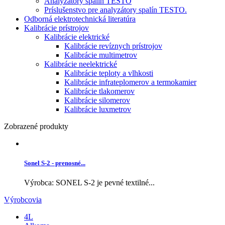
Analyzátory spalín TESTO
Príslušenstvo pre analyzátory spalín TESTO.
Odborná elektrotechnická literatúra
Kalibrácie prístrojov
Kalibrácie elektrické
Kalibrácie revíznych prístrojov
Kalibrácie multimetrov
Kalibrácie neelektrické
Kalibrácie teploty a vlhkosti
Kalibrácie infrateplomerov a termokamier
Kalibrácie tlakomerov
Kalibrácie silomerov
Kalibrácie luxmetrov
Zobrazené produkty
Sonel S-2 - prenosné...
Výrobca: SONEL S-2 je pevné textilné...
Výrobcovia
4L