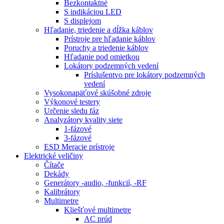
Bezkontaktné
S indikáciou LED
S displejom
Hľadanie, triedenie a dĺžka káblov
Prístroje pre hľadanie káblov
Poruchy a triedenie káblov
Hľadanie pod omietkou
Lokátory podzemných vedení
Príslušentvo pre lokátory podzemných
vedení
Vysokonapäťové skúšobné zdroje
Výkonové testery
Určenie sledu fáz
Analyzátory kvality siete
1-fázové
3-fázové
ESD Meracie prístroje
Elektrické veličiny
Čítače
Dekády
Generátory -audio, -funkcií, -RF
Kalibrátory
Multimetre
Kliešťové multimetre
AC prúd