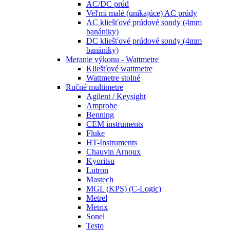
AC/DC prúd
Veľmi malé (unikajúce) AC prúdy
AC kliešťové prúdové sondy (4mm
banániky)
DC kliešťové prúdové sondy (4mm
banániky)
Meranie výkonu - Wattmetre
Kliešťové wattmetre
Wattmetre stolné
Ručné multimetre
Agilent / Keysight
Amprobe
Benning
CEM instruments
Fluke
HT-Instruments
Chauvin Arnoux
Kyoritsu
Lutron
Mastech
MGL (KPS) (C-Logic)
Metrel
Metrix
Sonel
Testo