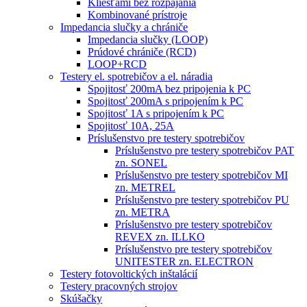
Kliešťami bez rozpájania
Kombinované prístroje
Impedancia slučky a chrániče
Impedancia slučky (LOOP)
Prúdové chrániče (RCD)
LOOP+RCD
Testery el. spotrebičov a el. náradia
Spojitosť 200mA bez pripojenia k PC
Spojitosť 200mA s pripojením k PC
Spojitosť 1A s pripojením k PC
Spojitosť 10A, 25A
Príslušenstvo pre testery spotrebičov
Príslušenstvo pre testery spotrebičov PAT
zn. SONEL
Príslušenstvo pre testery spotrebičov MI
zn. METREL
Príslušenstvo pre testery spotrebičov PU
zn. METRA
Príslušenstvo pre testery spotrebičov
REVEX zn. ILLKO
Príslušenstvo pre testery spotrebičov
UNITESTER zn. ELECTRON
Testery fotovoltických inštalácií
Testery pracovných strojov
Skúšačky