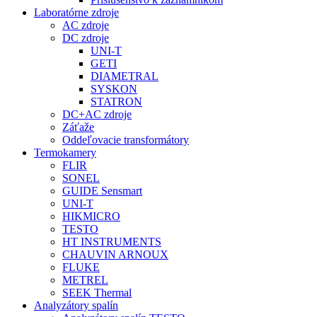
Laboratórne zdroje
AC zdroje
DC zdroje
UNI-T
GETI
DIAMETRAL
SYSKON
STATRON
DC+AC zdroje
Záťaže
Oddeľovacie transformátory
Termokamery
FLIR
SONEL
GUIDE Sensmart
UNI-T
HIKMICRO
TESTO
HT INSTRUMENTS
CHAUVIN ARNOUX
FLUKE
METREL
SEEK Thermal
Analyzátory spalín