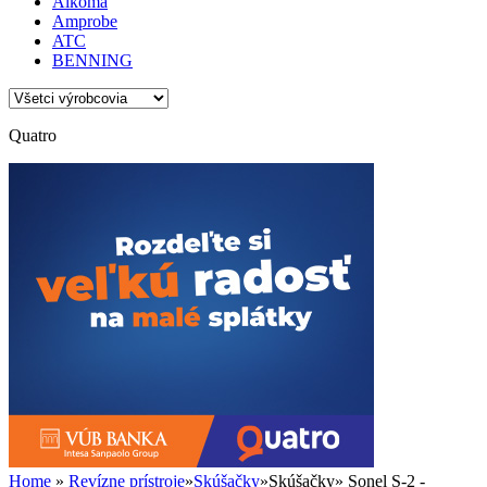
Alkoma
Amprobe
ATC
BENNING
Quatro
Home
»
Revízne prístroje
»
Skúšačky
»
Skúšačky
»
Sonel S-2 -