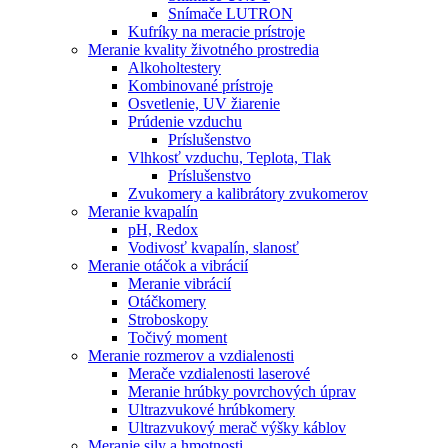
Snímače LUTRON
Kufríky na meracie prístroje
Meranie kvality životného prostredia
Alkoholtestery
Kombinované prístroje
Osvetlenie, UV žiarenie
Prúdenie vzduchu
Príslušenstvo
Vlhkosť vzduchu, Teplota, Tlak
Príslušenstvo
Zvukomery a kalibrátory zvukomerov
Meranie kvapalín
pH, Redox
Vodivosť kvapalín, slanosť
Meranie otáčok a vibrácií
Meranie vibrácií
Otáčkomery
Stroboskopy
Točivý moment
Meranie rozmerov a vzdialenosti
Merače vzdialenosti laserové
Meranie hrúbky povrchových úprav
Ultrazvukové hrúbkomery
Ultrazvukový merač výšky káblov
Meranie sily a hmotnosti