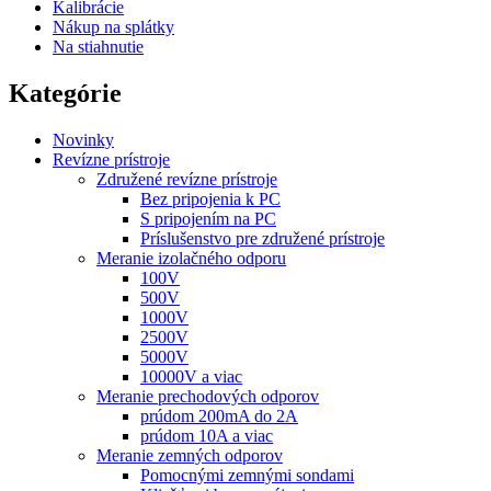
Kalibrácie
Nákup na splátky
Na stiahnutie
Kategórie
Novinky
Revízne prístroje
Združené revízne prístroje
Bez pripojenia k PC
S pripojením na PC
Príslušenstvo pre združené prístroje
Meranie izolačného odporu
100V
500V
1000V
2500V
5000V
10000V a viac
Meranie prechodových odporov
prúdom 200mA do 2A
prúdom 10A a viac
Meranie zemných odporov
Pomocnými zemnými sondami