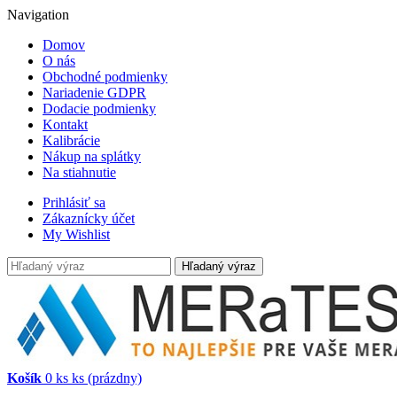
Navigation
Domov
O nás
Obchodné podmienky
Nariadenie GDPR
Dodacie podmienky
Kontakt
Kalibrácie
Nákup na splátky
Na stiahnutie
Prihlásiť sa
Zákaznícky účet
My Wishlist
Hľadaný výraz
Košík
0
ks
ks
(prázdny)