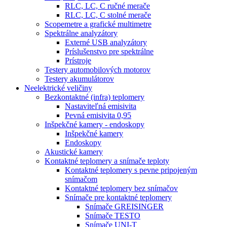
RLC, LC, C ručné merače
RLC, LC, C stolné merače
Scopemetre a grafické multimetre
Spektrálne analyzátory
Externé USB analyzátory
Príslušenstvo pre spektrálne
Prístroje
Testery automobilových motorov
Testery akumulátorov
Neelektrické veličiny
Bezkontaktné (infra) teplomery
Nastaviteľná emisivita
Pevná emisivita 0,95
Inšpekčné kamery - endoskopy
Inšpekčné kamery
Endoskopy
Akustické kamery
Kontaktné teplomery a snímače teploty
Kontaktné teplomery s pevne pripojeným
snímačom
Kontaktné teplomery bez snímačov
Snímače pre kontaktné teplomery
Snímače GREISINGER
Snímače TESTO
Snímače UNI-T