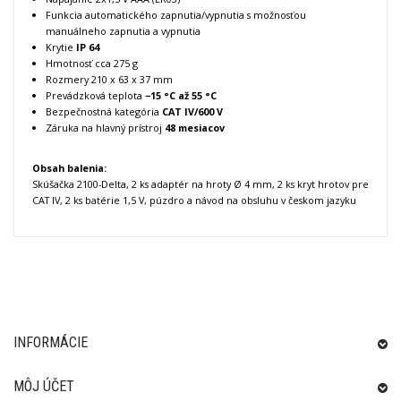
Funkcia automatického zapnutia/vypnutia s možnosťou
manuálneho zapnutia a vypnutia
Krytie
IP 64
Hmotnosť cca 275 g
Rozmery 210 x 63 x 37 mm
Prevádzková teplota
−15 °C až 55 °C
Bezpečnostná kategória
CAT IV/600 V
Záruka na hlavný prístroj
48 mesiacov
Obsah balenia:
Skúšačka 2100-Delta, 2 ks adaptér na hroty Ø 4 mm, 2 ks kryt hrotov pre
CAT IV, 2 ks batérie 1,5 V, púzdro a návod na obsluhu v českom jazyku
INFORMÁCIE
MÔJ ÚČET