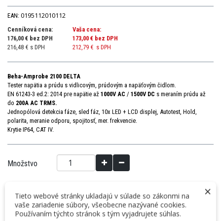
0195112010112
EAN:
Cenníková cena:
Vaša cena:
176,00 € bez DPH
173,00 €
bez DPH
216,48 € s DPH
212,79 €
s DPH
Beha-Amprobe 2100 DELTA
Tester
napätia
a
prúdu s
vidlicovým,
prúdovým
a
napäťovým
čidlom
.
EN
61243-3
ed.2
:
2014
pre
napätie až
1000
V AC
/
1500
V DC
s meraním
prúdu až
do
200
A AC
TRMS
.
Jednopólová detekcia fáze
,
sled
fáz
,
10x LED + LCD displej
, A
utotest, Hold,
polarita, meranie odporu, spojitosť, mer. frekvencie.
Krytie
IP64
,
CAT
IV
.
Množstvo
×
Tieto webové stránky ukladajú v súlade so zákonmi na
VLOŽIŤ DO KOŠÍKA
vaše zariadenie súbory, všeobecne nazývané cookies.
Používaním týchto stránok s tým vyjadrujete súhlas.