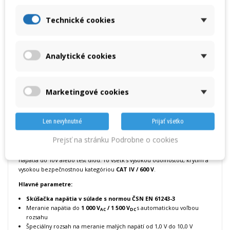
« Predchádzajúci produkt
Nasledujúci produkt »
Technické cookies
DETAILY
Katalógový list
Analytické cookies
Skúšačka napätia podľa ČSN EN 61243-3 s meraním prúdu až 200
A
s TRMS meraním
Marketingové cookies
AC
Beha-Amprobe 2100-DELTA je ideálnym nástrojom pre priemyslové
prostredie. Ide o prvú kombinovanú skúšačku napätia certifikovanú
Len nevyhnutné
Prijať všetko
podľa
ČSN EN 61243-3
s možnosťou merania
TRMS prúdov
. Oblasť
využitia rozširuje možnosť merania napätia do 1000 V
/ 1500 V
a
AC
DC
Prejsť na stránku Podrobne o cookies
ďalšie doplnkové funkcie ako je integrovaná bezkontaktná skúšačka
napätia, meranie odporu a test prepojenia, špeciálny rozsah pre malé
napätia do 10V alebo test diód. To všetk s vysokou odolnosťou, krytím a
vysokou bezpečnostnou kategóriou
CAT IV / 600 V
.
Hlavné parametre:
Skúšačka napätia v súlade s normou ČSN EN 61243-3
Meranie napätia do
1 000 V
/ 1 500 V
s automatickou voľbou
AC
DC
rozsahu
Špeciálny rozsah na meranie malých napätí od 1,0 V do 10,0 V