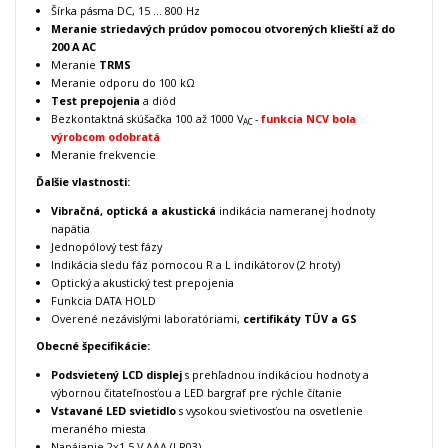
Šírka pásma DC, 15 ... 800 Hz
Meranie striedavých prúdov pomocou otvorených klieští až do
200 A AC
Meranie
TRMS
Meranie odporu do 100 kΩ
Test prepojenia
a diód
Bezkontaktná skúšačka 100 až 1000 V
-
funkcia NCV bola
AC
výrobcom odobratá
Meranie frekvencie
Ďalšie vlastnosti:
Vibračná, optická a akustická
indikácia nameranej hodnoty
napätia
Jednopólový test fázy
Indikácia sledu fáz pomocou R a L indikátorov (2 hroty)
Optický a akustický test prepojenia
Funkcia DATA HOLD
Overené nezávislými laboratóriami,
certifikáty TÜV a GS
Obecné špecifikácie:
Podsvietený LCD displej
s prehľadnou indikáciou hodnoty a
výbornou čitateľnosťou a LED bargraf pre rýchle čítanie
Vstavané LED svietidlo
s vysokou svietivosťou na osvetlenie
meraného miesta
Napájanie 2x1,5 V AAA (LR03)