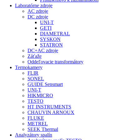
Laboratórne zdroje
AC zdroje
DC zdroje
UNI-T
GETI
DIAMETRAL
SYSKON
STATRON
DC+AC zdroje
Záťaže
Oddeľovacie transformátory
Termokamery
FLIR
SONEL
GUIDE Sensmart
UNI-T
HIKMICRO
TESTO
HT INSTRUMENTS
CHAUVIN ARNOUX
FLUKE
METREL
SEEK Thermal
Analyzátory spalín