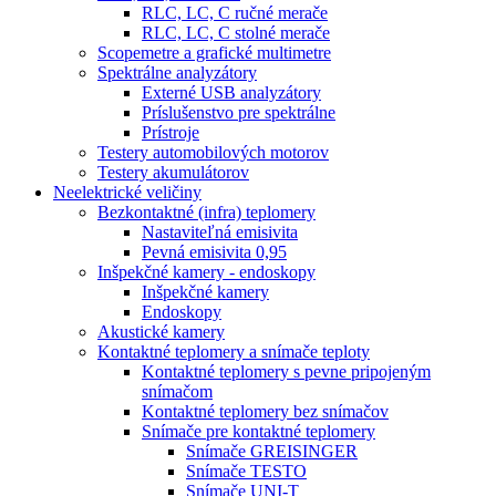
RLC, LC, C ručné merače
RLC, LC, C stolné merače
Scopemetre a grafické multimetre
Spektrálne analyzátory
Externé USB analyzátory
Príslušenstvo pre spektrálne
Prístroje
Testery automobilových motorov
Testery akumulátorov
Neelektrické veličiny
Bezkontaktné (infra) teplomery
Nastaviteľná emisivita
Pevná emisivita 0,95
Inšpekčné kamery - endoskopy
Inšpekčné kamery
Endoskopy
Akustické kamery
Kontaktné teplomery a snímače teploty
Kontaktné teplomery s pevne pripojeným
snímačom
Kontaktné teplomery bez snímačov
Snímače pre kontaktné teplomery
Snímače GREISINGER
Snímače TESTO
Snímače UNI-T