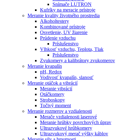
Snímače LUTRON
Kufríky na meracie prístroje
Meranie kvality životného prostredia
Alkoholtestery
Kombinované prístroje
Osvetlenie, UV žiarenie
Prúdenie vzduchu
Príslušenstvo
Vlhkosť vzduchu, Teplota, Tlak
Príslušenstvo
Zvukomery a kalibrátory zvukomerov
Meranie kvapalín
pH, Redox
Vodivosť kvapalín, slanosť
Meranie otáčok a vibrácií
Meranie vibrácií
Otáčkomery
Stroboskopy
Točivý moment
Meranie rozmerov a vzdialenosti
Merače vzdialenosti laserové
Meranie hrúbky povrchových úprav
Ultrazvukové hrúbkomery
Ultrazvukový merač výšky káblov
Meranie sily a hmotnosti