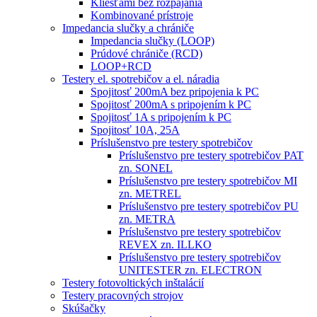
Kliešťami bez rozpájania
Kombinované prístroje
Impedancia slučky a chrániče
Impedancia slučky (LOOP)
Prúdové chrániče (RCD)
LOOP+RCD
Testery el. spotrebičov a el. náradia
Spojitosť 200mA bez pripojenia k PC
Spojitosť 200mA s pripojením k PC
Spojitosť 1A s pripojením k PC
Spojitosť 10A, 25A
Príslušenstvo pre testery spotrebičov
Príslušenstvo pre testery spotrebičov PAT
zn. SONEL
Príslušenstvo pre testery spotrebičov MI
zn. METREL
Príslušenstvo pre testery spotrebičov PU
zn. METRA
Príslušenstvo pre testery spotrebičov
REVEX zn. ILLKO
Príslušenstvo pre testery spotrebičov
UNITESTER zn. ELECTRON
Testery fotovoltických inštalácií
Testery pracovných strojov
Skúšačky