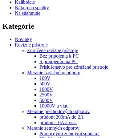
Kalibrácie
Nákup na splátky
Na stiahnutie
Kategórie
Novinky
Revízne prístroje
Združené revízne prístroje
Bez pripojenia k PC
S pripojením na PC
Príslušenstvo pre združené prístroje
Meranie izolačného odporu
100V
500V
1000V
2500V
5000V
10000V a viac
Meranie prechodových odporov
prúdom 200mA do 2A
prúdom 10A a viac
Meranie zemných odporov
Pomocnými zemnými sondami