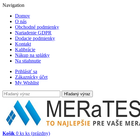
Navigation
Domov
O nás
Obchodné podmienky
Nariadenie GDPR
Dodacie podmienky
Kontakt
Kalibrácie
Nákup na splátky
Na stiahnutie
Prihlásiť sa
Zákaznícky účet
My Wishlist
Hľadaný výraz
Košík
0
ks
ks
(prázdny)