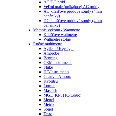
AC/DC prúd
Veľmi malé (unikajúce) AC prúdy
AC kliešťové prúdové sondy (4mm
banániky)
DC kliešťové prúdové sondy (4mm
banániky)
Meranie výkonu - Wattmetre
Kliešťové wattmetre
Wattmetre stolné
Ručné multimetre
Agilent / Keysight
Amprobe
Benning
CEM instruments
Fluke
HT-Instruments
Chauvin Arnoux
Kyoritsu
Lutron
Mastech
MGL (KPS) (C-Logic)
Metrel
Metrix
Sonel
Testo