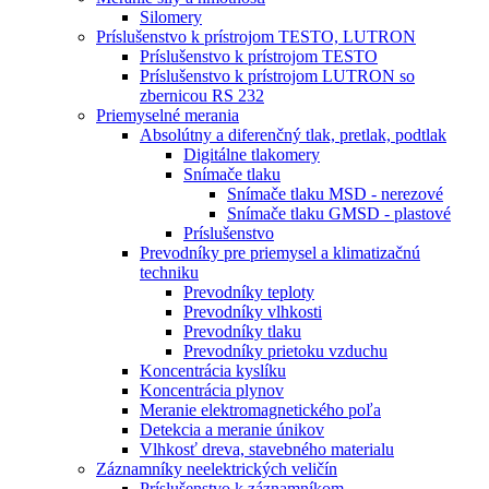
Silomery
Príslušenstvo k prístrojom TESTO, LUTRON
Príslušenstvo k prístrojom TESTO
Príslušenstvo k prístrojom LUTRON so
zbernicou RS 232
Priemyselné merania
Absolútny a diferenčný tlak, pretlak, podtlak
Digitálne tlakomery
Snímače tlaku
Snímače tlaku MSD - nerezové
Snímače tlaku GMSD - plastové
Príslušenstvo
Prevodníky pre priemysel a klimatizačnú
techniku
Prevodníky teploty
Prevodníky vlhkosti
Prevodníky tlaku
Prevodníky prietoku vzduchu
Koncentrácia kyslíku
Koncentrácia plynov
Meranie elektromagnetického poľa
Detekcia a meranie únikov
Vlhkosť dreva, stavebného materialu
Záznamníky neelektrických veličín
Príslušenstvo k záznamníkom