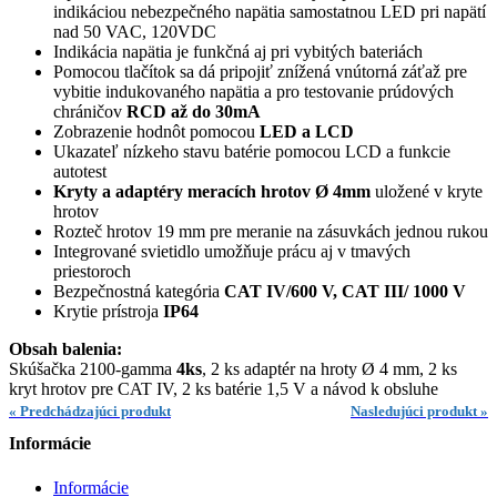
indikáciou nebezpečného napätia samostatnou LED pri napätí
nad 50 VAC, 120VDC
Indikácia napätia je funkčná aj pri vybitých bateriách
Pomocou tlačítok sa dá pripojiť znížená vnútorná záťaž pre
vybitie indukovaného napätia a pro testovanie prúdových
chráničov
RCD až do 30mA
Zobrazenie hodnôt pomocou
LED a LCD
Ukazateľ nízkeho stavu batérie pomocou LCD a funkcie
autotest
Kryty a adaptéry meracích hrotov Ø 4mm
uložené v kryte
hrotov
Rozteč hrotov 19 mm pre meranie na zásuvkách jednou rukou
Integrované svietidlo umožňuje prácu aj v tmavých
priestoroch
Bezpečnostná kategória
CAT IV/600 V, CAT III/ 1000 V
Krytie prístroja
IP64
Obsah balenia:
Skúšačka 2100-gamma
4ks
, 2 ks adaptér na hroty Ø 4 mm, 2 ks
kryt hrotov pre CAT IV, 2 ks batérie 1,5 V a návod k obsluhe
« Predchádzajúci produkt
Nasledujúci produkt »
Informácie
Informácie