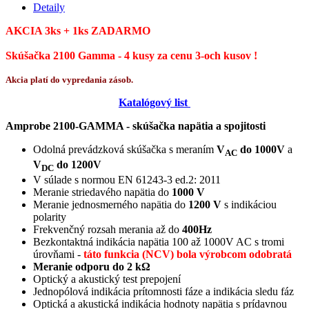
Detaily
AKCIA 3ks + 1ks ZADARMO
Skúšačka 2100 Gamma - 4 kusy za cenu 3-och kusov !
Akcia platí do vypredania zásob.
Katalógový list
Amprobe 2100-GAMMA - skúšačka napätia a spojitosti
Odolná prevádzková skúšačka s meraním
V
do 1000V
a
AC
V
do 1200V
DC
V súlade s normou EN 61243-3 ed.2: 2011
Meranie striedavého napätia do
1000 V
Meranie jednosmerného napätia do
1200 V
s indikáciou
polarity
Frekvenčný rozsah merania až do
400Hz
Bezkontaktná indikácia napätia 100 až 1000V AC s tromi
úrovňami -
táto funkcia (NCV) bola výrobcom odobratá
Meranie odporu do 2 kΩ
Optický a akustický test prepojení
Jednopólová indikácia prítomnosti fáze a indikácia sledu fáz
Optická a akustická indikácia hodnoty napätia s prídavnou