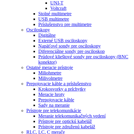
UNI-T
Voltcraft
Stolné multimetre
USB multimetre
Príslušenstvo pre multimetre
Osciloskopy
Digitálne
Externé USB osciloskopy
Napäťové sondy pre osciloskopy
Diferenciálne sondy pre osciloskop
Prúdové klieštové sondy pre osciloskopy (BNC
konektor)
Ostatné meracie prístroje
Miliohmetre
Milivolmetre
Prepojovacie káble a príslušenstvo
Krokosvorky a príchytky
Meracie hroty
Prepojovacie káble
Sady na meranie
Prístroje pre telekomunikácie
Meranie telekomunikačných vedení
Prístroje pre optickú kabeláž
Prístroje pre združenú kabeláž
RLC, LC, C merače