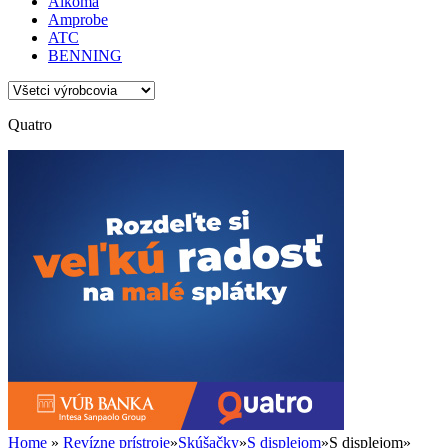
Alkoma
Amprobe
ATC
BENNING
Quatro
Home
»
Revízne prístroje
»
Skúšačky
»
S displejom
»
S displejom
»