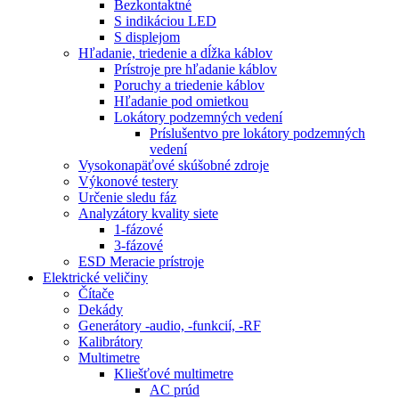
Bezkontaktné
S indikáciou LED
S displejom
Hľadanie, triedenie a dĺžka káblov
Prístroje pre hľadanie káblov
Poruchy a triedenie káblov
Hľadanie pod omietkou
Lokátory podzemných vedení
Príslušentvo pre lokátory podzemných
vedení
Vysokonapäťové skúšobné zdroje
Výkonové testery
Určenie sledu fáz
Analyzátory kvality siete
1-fázové
3-fázové
ESD Meracie prístroje
Elektrické veličiny
Čítače
Dekády
Generátory -audio, -funkcií, -RF
Kalibrátory
Multimetre
Kliešťové multimetre
AC prúd