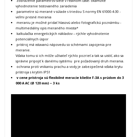
zobrazenie parametrov siete v reálnom čase- okamžité
vyhodnotenie testovaného zariadenia
parametre sú merané v súlade s triedou S normy EN 61000-4-30 -
veľmi presné merania
meraniu je možné pridať hlasovú alebo fotografickú poznámku -
multimediálny opis meraného miesta*
kalkulačka energetických nákladov – rýchle vyhodnotenie
potenciálnych úspor
prístroj má vstavanú nápovedu so schémami zapojenia pre
meranie.
Vďaka tomu si ich môže užívateľ rýchlo pozrieť a tak sa uistiť, ako sa
správne pripojiť k danému systému pre požadovaný druh merania.
ochrana proti vnikaniu prachu a vody je zabezpečená vďaka krytu
prístroja s krytím IP51
v cene prístroja sú flexibilné meracie kliešte
F-3A s prúdom do 3
000 A AC (Ø 120 mm) – 3 ks