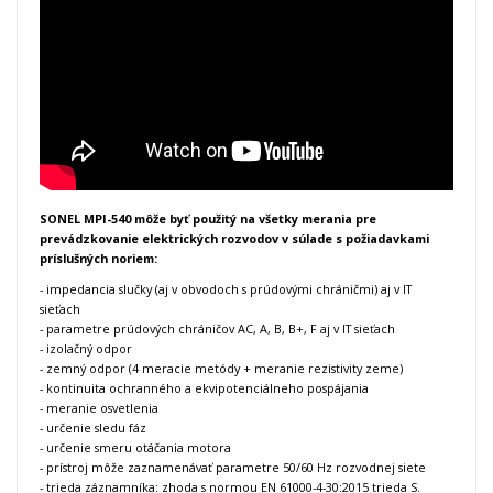
SONEL MPI-540 môže byť použitý na všetky merania pre
prevádzkovanie elektrických rozvodov v súlade s požiadavkami
príslušných noriem:
- impedancia slučky (aj v obvodoch s prúdovými chráničmi) aj v IT
sieťach
- parametre prúdových chráničov AC, A, B, B+, F aj v IT sieťach
- izolačný odpor
- zemný odpor (4 meracie metódy + meranie rezistivity zeme)
- kontinuita ochranného a ekvipotenciálneho pospájania
- meranie osvetlenia
- určenie sledu fáz
- určenie smeru otáčania motora
- prístroj môže zaznamenávať parametre 50/60 Hz rozvodnej siete
- trieda záznamníka: zhoda s normou EN 61000-4-30:2015 trieda S.