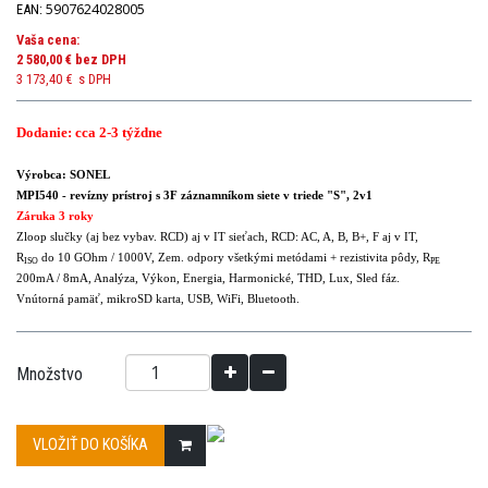
5907624028005
EAN:
Vaša cena:
2 580,00 €
bez DPH
3 173,40 €
s DPH
Dodanie: cca 2-3 týždne
Výrobca: SONEL
MPI540
- revízny prístroj s 3F záznamníkom siete v triede "S", 2v1
Záruka 3 roky
Zloop slučky (aj bez vybav. RCD) aj v IT sieťach, RCD: AC, A, B, B+, F aj v IT,
R
do 10 GOhm / 1000V, Zem. odpory všetkými metódami + rezistivita pôdy, R
ISO
PE
200mA / 8mA, Analýza, Výkon, Energia, Harmonické, THD, Lux, Sled fáz.
Vnútorná pamäť, mikroSD karta, USB, WiFi, Bluetooth.
Množstvo
VLOŽIŤ DO KOŠÍKA