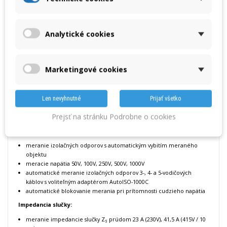
Analytické cookies
Marketingové cookies
Len nevyhnutné
Prijať všetko
Meracie funkcie prístroja MPI-540
Prejsť na stránku Podrobne o cookies
(podrobné parametre nájdete v katalógovom liste v pdf, vyššie)
Izolačné odpory:
meranie izolačných odporov s automatickým vybitím meraného
objektu
meracie napätia 50V, 100V, 250V, 500V, 1000V
automatické meranie izolačných odporov 3-, 4- a 5-vodičových
káblov s voliteľným adaptérom AutoISO-1000C
automatické blokovanie merania pri prítomnosti cudzieho napätia
Impedancia slučky:
meranie impedancie slučky Z
prúdom 23 A (230V), 41,5 A (415V / 10
s