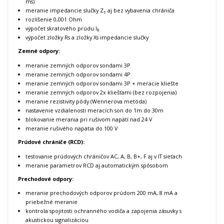
ms)
meranie impedancie slučky Z
aj bez vybavenia chrániča
s
rozlíšenie 0,001 Ohm
výpočet skratového prúdu I
k
výpočet zložky Rs a zložky Xs impedancie slučky
Zemné odpory:
meranie zemných odporov sondami 3P
meranie zemných odporov sondami 4P
meranie zemných odporov sondami 3P + meracie kliešte
meranie zemných odporov 2x kliešťami (bez rozpojenia)
meranie rezistivity pôdy (Wennerova metóda)
nastavenie vzdialenosti meracích son do 1m do 30m
blokovanie merania pri rušivom napätí nad 24 V
meranie rušivého napätia do 100 V
Prúdové chrániče (RCD):
testovanie prúdových chráničov AC, A, B, B+, F aj v IT sieťach
meranie parametrov RCD aj automatickým spôsobom
Prechodové odpory:
meranie prechodových odporov prúdom 200 mA, 8 mA a
priebežné meranie
kontrola spojitosti ochranného vodiča a zapojenia zásuvky s
akustickou signalizáciou