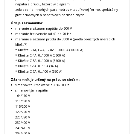
napätia a prúdu, fázorový diagram,
zobrazenie mnohých parametrov v tabuľkovej forme, spektrálny
graf prúdových a napäťových harmonických.
Údaje záznamníka:
meranie a záznam napätia do 500 V
meranie frekvencie od 40 do 70 Hz
meranie a záznam prúdu do 3000 A (podľa použitých meracích
klieští*)
* Kliešte F-1A, F-2A, F-3A: 0..3000 A (10000 A)
* Kliešte C-4A: 0..1000 A (3600 A)
* Kliešte C-5A: 0..1000 A (3600 A)
* Kliešte C-6A: 0..10 A (36 A)
* Kliešte C-7A: 0...100 A (360 A)
Záznamník je určený na prácu so sieťami:
s menovitou frekvenciou 50/60 Hz
s menovitým napätím:
64/110 V
110/190 V
115/200 V
127/220 V
220/380 V
230/400 V
240/415 V
254/440 V