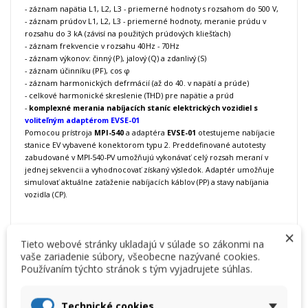
- záznam napätia L1, L2, L3 - priemerné hodnoty s rozsahom do 500 V,
- záznam prúdov L1, L2, L3 - priemerné hodnoty, meranie prúdu v
rozsahu do 3 kA (závisí na použitých prúdových kliešťach)
- záznam frekvencie v rozsahu 40Hz - 70Hz
- záznam výkonov: činný (P), jalový (Q) a zdanlivý (S)
- záznam účinníku (PF), cos φ
- záznam harmonických defrmácií (až do 40. v napätí a prúde)
- celkové harmonické skreslenie (THD) pre napätie a prúd
-
komplexné merania nabíjacích staníc elektrických vozidiel s
voliteľným adaptérom EVSE-01
Pomocou prístroja
MPI-540
a adaptéra
EVSE-01
otestujeme nabíjacie
stanice EV vybavené konektorom typu 2. Preddefinované autotesty
zabudované v MPI-540-PV umožňujú vykonávať celý rozsah meraní v
jednej sekvencii a vyhodnocovať získaný výsledok. Adaptér umožňuje
simulovať aktuálne zaťaženie nabíjacích káblov (PP) a stavy nabíjania
vozidla (CP).
×
Tieto webové stránky ukladajú v súlade so zákonmi na
vaše zariadenie súbory, všeobecne nazývané cookies.
Používaním týchto stránok s tým vyjadrujete súhlas.
Technické cookies