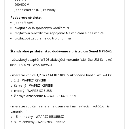
290/500 V
jednosmerné (DC) rozvody
Podporované siete:
jednofázová
dvojfázová so spoločným vodičom N
trojfázová hviezdicové zapojenie N s vodičom a bez vodiča
trojfázové zapojenie do trojuholníka
Štandardné príslušenstvo dodávané s prístrojom Sonel MPI-540:
- zásuvkový adaptér WS-03 aktivujúci meranie (zástrčka UNI-Schuko)
(kat. III 300 V) – WAADAWS03
- meracie vodiče 1,2 m s CAT III / 1000 V ukončené banánikmi – 4 ks:
o žltý – WAPRZ1X2YEBB
o červený – WAPRZ1X2REBB
o modrý – WAPRZ1X2BUBB
o čierny s označením N – WAPRZ1X2BLBBN
- meracie vodiče na meranie uzemnení na navíjacích kotúčoch (s
banánikmi):
o 15 m modrý – WAPRZ015BUBBSZ
o 30 m červený – WAPRZ030REBBSZ