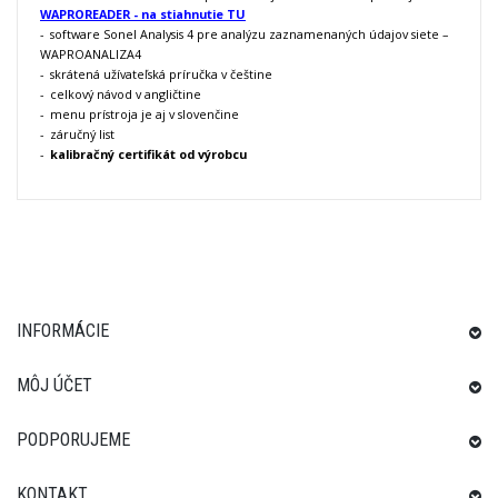
WAPROREADER -
na stiahnutie TU
- software Sonel Analysis 4 pre analýzu zaznamenaných údajov siete
–
WAPROANALIZA4
- skrátená užívateľská príručka v češtine
- celkový návod v angličtine
- menu prístroja je aj v slovenčine
- záručný list
-
kalibračný certifikát od výrobcu
INFORMÁCIE
MÔJ ÚČET
PODPORUJEME
KONTAKT