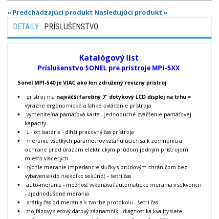
« Predchádzajúci produkt
Nasledujúci produkt »
DETAILY
PRÍSLUŠENSTVO
Katalógový list
Príslušenstvo SONEL pre prístroje MPI-5XX
Sonel MPI-540 je VIAC ako len združený revízny prístroj
prístroj má
najväčší farebný 7" dotykový LCD displej na trhu
=
výrazne ergonomické a ľahké ovládanie prístroja
vymeniteľná pamäťová karta - jednoduché zväčšenie pamäťovej
kapacity
Li-Ion batéria - dlhší pracovný čas prístroja
meranie všetkých parametrov vzťahujúcich sa k zemneniu a
ochrane pred úrazom elektrickým prúdom jedným prístrojom
miesto viacerých
rýchle meranie impedancie slučky s prúdovým chráničom bez
vybavenia (do niekoľko sekúnd) – šetrí čas
auto-merania - možnosť vykonávať automatické merania v sekvencii
- zjednodušené merania
krátky čas od merania k tvorbe protokolu - šetrí čas
trojfázový sieťový dátový záznamník - diagnostika kvality siete