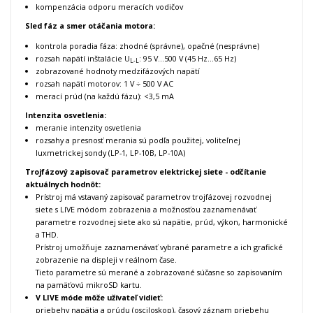
kompenzácia odporu meracích vodičov
Sled fáz a smer otáčania motora:
kontrola poradia fáza: zhodné (správne), opačné (nesprávne)
rozsah napätí inštalácie U
: 95 V…500 V (45 Hz…65 Hz)
L-L
zobrazované hodnoty medzifázových napätí
rozsah napätí motorov: 1 V ÷ 500 V AC
merací prúd (na každú fázu): <3,5 mA
Intenzita osvetlenia:
meranie intenzity osvetlenia
rozsahy a presnosť merania sú podľa použitej, voliteľnej
luxmetrickej sondy (LP-1, LP-10B, LP-10A)
Trojfázový zapisovač parametrov elektrickej siete
- odčítanie
aktuálnych hodnôt:
Prístroj má vstavaný zapisovač parametrov trojfázovej rozvodnej
siete s LIVE módom zobrazenia a možnosťou zaznamenávať
parametre rozvodnej siete ako sú napätie, prúd, výkon, harmonické
a THD.
Prístroj umožňuje zaznamenávať vybrané parametre a ich grafické
zobrazenie na displeji v reálnom čase.
Tieto parametre sú merané a zobrazované súčasne so zapisovaním
na pamäťovú mikroSD kartu.
V LIVE móde môže užívateľ vidieť:
priebehy napätia a prúdu (osciloskop), časový záznam priebehu