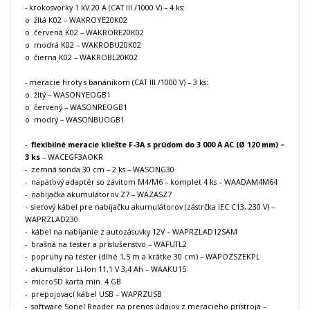
- krokosvorky 1 kV 20 A (CAT III /1000 V) – 4 ks:
o žltá K02 – WAKROYE20K02
o červená K02 – WAKRORE20K02
o modrá K02 – WAKROBU20K02
o čierna K02 – WAKROBL20K02
- meracie hroty s banánikom (CAT III /1000 V) – 3 ks:
o žltý – WASONYEOGB1
o červený – WASONREOGB1
o modrý – WASONBUOGB1
-
flexibilné meracie kliešte F-3A s prúdom do 3 000 A AC (Ø 120 mm) –
3 ks
– WACEGF3AOKR
- zemná sonda 30 cm – 2 ks – WASONG30
- napäťový adaptér so závitom M4/M6 – komplet 4 ks – WAADAM4M64
- nabíjačka akumulátorov Z7 – WAZASZ7
- sieťový kábel pre nabíjačku akumulátorov (zástrčka IEC C13, 230 V) –
WAPRZLAD230
- kábel na nabíjanie z autozásuvky 12V – WAPRZLAD12SAM
- brašna na tester a príslušenstvo – WAFUTL2
- popruhy na tester (dlhé 1,5 m a krátke 30 cm) – WAPOZSZEKPL
- akumulátor Li-Ion 11,1 V 3,4 Ah – WAAKU15
- microSD karta min. 4 GB
- prepojovací kábel USB – WAPRZUSB
-
software Sonel
Reader
na prenos údajov z meracieho prístroja
–