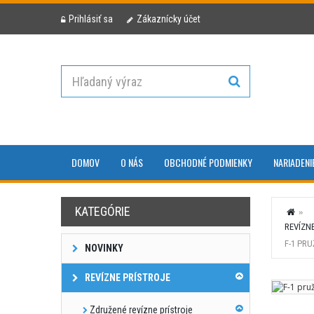
Prihlásiť sa
Zákaznícky účet
DOMOV
O NÁS
OBCHODNÉ PODMIENKY
NARIADENI
KATEGÓRIE
REVÍZN
F-1 PR
NOVINKY
REVÍZNE PRÍSTROJE
Združené revízne prístroje