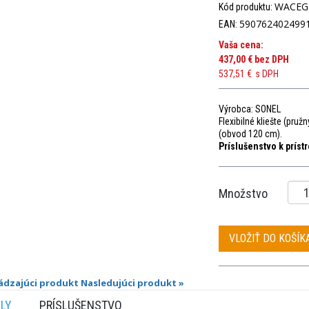
WACEG
Kód produktu:
590762402499
EAN:
Vaša cena:
437,00 €
bez DPH
537,51 €
s DPH
Výrobca: SONEL
Flexibilné
kliešte
(pružn
(
obvod
120
cm
)
.
Príslušenstvo k príst
Množstvo
VLOŽIŤ DO KOŠÍK
ádzajúci produkt
Nasledujúci produkt »
ILY
PRÍSLUŠENSTVO