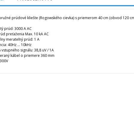
pružné prúdové k
liešte
(
Rogowského
cievka
)
s priemerom
40
cm
(
obvod
120
c
tý
prúd
:
3000
A
AC
rúd
preťaženia Max
.
10
kA
AC
lny
merateľný
prúd
:
1
A
ncia
:
40Hz
...
10kHz
ň
vstupného
signálu
:
38,8
uV
/
1A
eraný
kábel
o priemere
360
mm
 300V