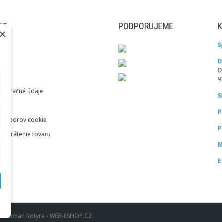
ET
PODPORUJEME
×
S
ky
D
var
D
9
akturačné údaje
S
aje
P
a súborov cookie
P
 a vrátenie tovaru
M
E
u: Roman Kotyra - WEB-ESHOP.CZ