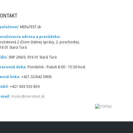
KONTAKT
poločnosť:
MERaTEST.sk
oručovacia adresa a prevádzka:
ružstevná 2 (Dom štátnej správy, 2. poschodie),
16 01 Stará Turá
ídlo:
SNP 266/3, 916 01 Stará Turá
racovná doba:
Pondelok - Piatok 8:00 - 15:30 hod.
evná linka:
+421 32/642 0909
obil:
+421 903 533 859
-mail:
molec@meratest.sk