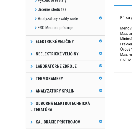
Výkonové testery
Určenie sledu fáz
F
-
1
sú 
Analyzátory kvality siete
ESD Meracie prístroje
Menovi
Max
.
p
Minimá
ELEKTRICKÉ VELIČINY
Frekve
Úrove
NEELEKTRICKÉ VELIČINY
Max
.
m
CAT IV
LABORATÓRNE ZDROJE
TERMOKAMERY
ANALYZÁTORY SPALÍN
ODBORNÁ ELEKTROTECHNICKÁ
LITERATÚRA
KALIBRÁCIE PRÍSTROJOV