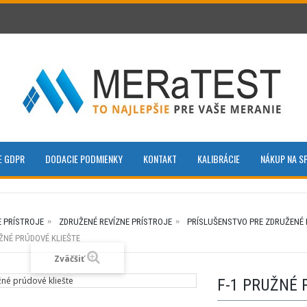
E GDPR
DODACIE PODMIENKY
KONTAKT
KALIBRÁCIE
NÁKUP NA S
E PRÍSTROJE
ZDRUŽENÉ REVÍZNE PRÍSTROJE
PRÍSLUŠENSTVO PRE ZDRUŽENÉ 
UŽNÉ PRÚDOVÉ KLIEŠTE
Zväčšiť
F-1 PRUŽNÉ 