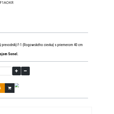
F1AOKR
1
ý prevodník)
F
-
1
(
Rogowského
cievka
)
s priemerom
40
cm
rojom Sonel.
A