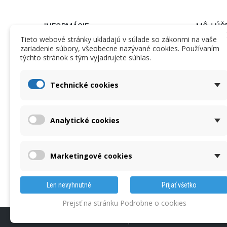
INFORMÁCIE
MÔJ ÚČ
Tieto webové stránky ukladajú v súlade so zákonmi na vaše
zariadenie súbory, všeobecne nazývané cookies. Používaním
Informácie
Objednáv
týchto stránok s tým vyjadrujete súhlas.
Obchodné podmienky
Vrátený to
Nariadenie GDPR
Dobropisy
Technické cookies
Dodacie podmienky
Adresy a f
Reklamačný poriadok
Osobné úd
Analytické cookies
Kalibrácie
Nastaveni
Na stiahnutie
Reklamácia
O nás
Marketingové cookies
Kontaktné údaje
Len nevyhnutné
Prijať všetko
Prejsť na stránku Podrobne o cookies
©2017-2026
MERATEST s.r.o.
|
Realizace internetového obchod