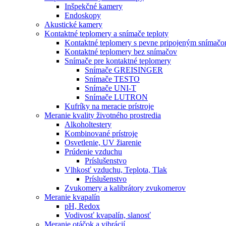
Inšpekčné kamery
Endoskopy
Akustické kamery
Kontaktné teplomery a snímače teploty
Kontaktné teplomery s pevne pripojeným snímač
Kontaktné teplomery bez snímačov
Snímače pre kontaktné teplomery
Snímače GREISINGER
Snímače TESTO
Snímače UNI-T
Snímače LUTRON
Kufríky na meracie prístroje
Meranie kvality životného prostredia
Alkoholtestery
Kombinované prístroje
Osvetlenie, UV žiarenie
Prúdenie vzduchu
Príslušenstvo
Vlhkosť vzduchu, Teplota, Tlak
Príslušenstvo
Zvukomery a kalibrátory zvukomerov
Meranie kvapalín
pH, Redox
Vodivosť kvapalín, slanosť
Meranie otáčok a vibrácií