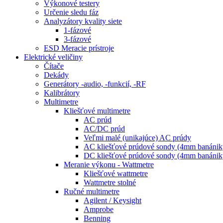
Výkonové testery
Určenie sledu fáz
Analyzátory kvality siete
1-fázové
3-fázové
ESD Meracie prístroje
Elektrické veličiny
Čítače
Dekády
Generátory -audio, -funkcií, -RF
Kalibrátory
Multimetre
Kliešťové multimetre
AC prúd
AC/DC prúd
Veľmi malé (unikajúce) AC prúdy
AC kliešťové prúdové sondy (4mm banánik
DC kliešťové prúdové sondy (4mm banánik
Meranie výkonu - Wattmetre
Kliešťové wattmetre
Wattmetre stolné
Ručné multimetre
Agilent / Keysight
Amprobe
Benning