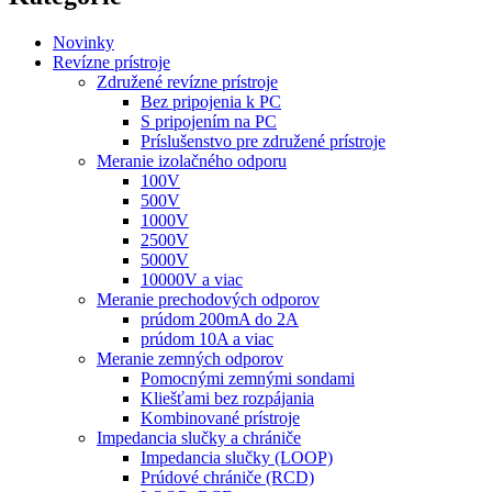
Novinky
Revízne prístroje
Združené revízne prístroje
Bez pripojenia k PC
S pripojením na PC
Príslušenstvo pre združené prístroje
Meranie izolačného odporu
100V
500V
1000V
2500V
5000V
10000V a viac
Meranie prechodových odporov
prúdom 200mA do 2A
prúdom 10A a viac
Meranie zemných odporov
Pomocnými zemnými sondami
Kliešťami bez rozpájania
Kombinované prístroje
Impedancia slučky a chrániče
Impedancia slučky (LOOP)
Prúdové chrániče (RCD)