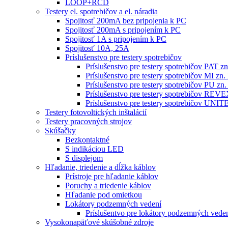
LOOP+RCD
Testery el. spotrebičov a el. náradia
Spojitosť 200mA bez pripojenia k PC
Spojitosť 200mA s pripojením k PC
Spojitosť 1A s pripojením k PC
Spojitosť 10A, 25A
Príslušenstvo pre testery spotrebičov
Príslušenstvo pre testery spotrebičov PAT
Príslušenstvo pre testery spotrebičov MI 
Príslušenstvo pre testery spotrebičov PU 
Príslušenstvo pre testery spotrebičov RE
Príslušenstvo pre testery spotrebičov 
Testery fotovoltických inštalácií
Testery pracovných strojov
Skúšačky
Bezkontaktné
S indikáciou LED
S displejom
Hľadanie, triedenie a dĺžka káblov
Prístroje pre hľadanie káblov
Poruchy a triedenie káblov
Hľadanie pod omietkou
Lokátory podzemných vedení
Príslušentvo pre lokátory podzemných vede
Vysokonapäťové skúšobné zdroje