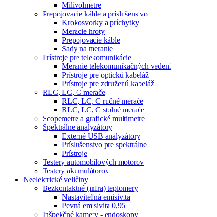
Milivolmetre
Prepojovacie káble a príslušenstvo
Krokosvorky a príchytky
Meracie hroty
Prepojovacie káble
Sady na meranie
Prístroje pre telekomunikácie
Meranie telekomunikačných vedení
Prístroje pre optickú kabeláž
Prístroje pre združenú kabeláž
RLC, LC, C merače
RLC, LC, C ručné merače
RLC, LC, C stolné merače
Scopemetre a grafické multimetre
Spektrálne analyzátory
Externé USB analyzátory
Príslušenstvo pre spektrálne
Prístroje
Testery automobilových motorov
Testery akumulátorov
Neelektrické veličiny
Bezkontaktné (infra) teplomery
Nastaviteľná emisivita
Pevná emisivita 0,95
Inšpekčné kamery - endoskopy