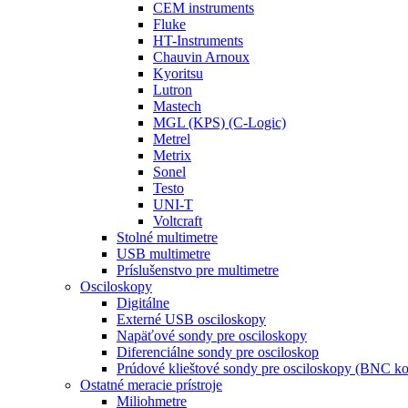
CEM instruments
Fluke
HT-Instruments
Chauvin Arnoux
Kyoritsu
Lutron
Mastech
MGL (KPS) (C-Logic)
Metrel
Metrix
Sonel
Testo
UNI-T
Voltcraft
Stolné multimetre
USB multimetre
Príslušenstvo pre multimetre
Osciloskopy
Digitálne
Externé USB osciloskopy
Napäťové sondy pre osciloskopy
Diferenciálne sondy pre osciloskop
Prúdové klieštové sondy pre osciloskopy (BNC ko
Ostatné meracie prístroje
Miliohmetre