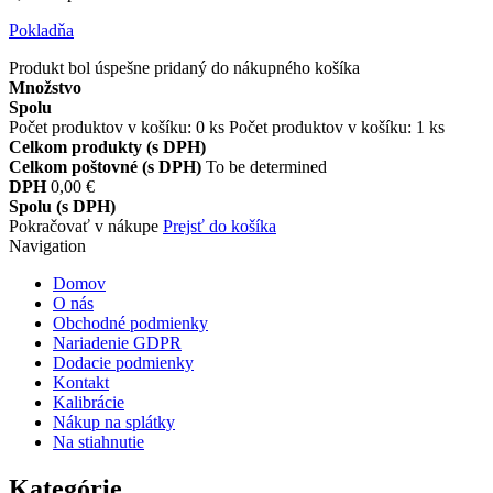
Pokladňa
Produkt bol úspešne pridaný do nákupného košíka
Množstvo
Spolu
Počet produktov v košíku:
0
ks
Počet produktov v košíku: 1 ks
Celkom produkty (s DPH)
Celkom poštovné (s DPH)
To be determined
DPH
0,00 €
Spolu (s DPH)
Pokračovať v nákupe
Prejsť do košíka
Navigation
Domov
O nás
Obchodné podmienky
Nariadenie GDPR
Dodacie podmienky
Kontakt
Kalibrácie
Nákup na splátky
Na stiahnutie
Kategórie