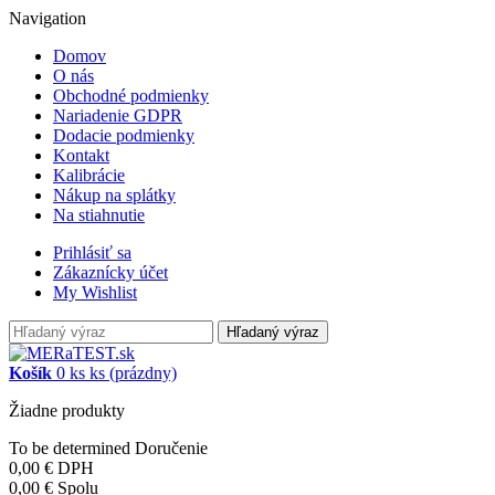
Navigation
Domov
O nás
Obchodné podmienky
Nariadenie GDPR
Dodacie podmienky
Kontakt
Kalibrácie
Nákup na splátky
Na stiahnutie
Prihlásiť sa
Zákaznícky účet
My Wishlist
Hľadaný výraz
Košík
0
ks
ks
(prázdny)
Žiadne produkty
To be determined
Doručenie
0,00 €
DPH
0,00 €
Spolu