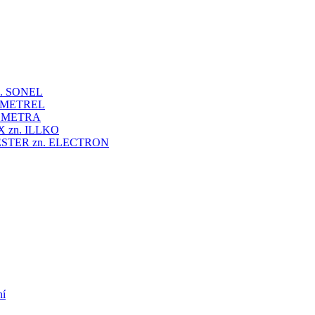
 zn. SONEL
zn. METREL
zn. METRA
VEX zn. ILLKO
UNITESTER zn. ELECTRON
ní