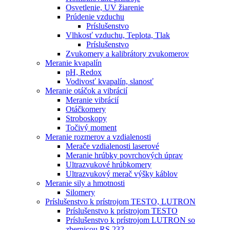
Osvetlenie, UV žiarenie
Prúdenie vzduchu
Príslušenstvo
Vlhkosť vzduchu, Teplota, Tlak
Príslušenstvo
Zvukomery a kalibrátory zvukomerov
Meranie kvapalín
pH, Redox
Vodivosť kvapalín, slanosť
Meranie otáčok a vibrácií
Meranie vibrácií
Otáčkomery
Stroboskopy
Točivý moment
Meranie rozmerov a vzdialenosti
Merače vzdialenosti laserové
Meranie hrúbky povrchových úprav
Ultrazvukové hrúbkomery
Ultrazvukový merač výšky káblov
Meranie sily a hmotnosti
Silomery
Príslušenstvo k prístrojom TESTO, LUTRON
Príslušenstvo k prístrojom TESTO
Príslušenstvo k prístrojom LUTRON so
zbernicou RS 232