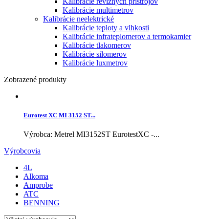
Kalibrácie revíznych prístrojov
Kalibrácie multimetrov
Kalibrácie neelektrické
Kalibrácie teploty a vlhkosti
Kalibrácie infrateplomerov a termokamier
Kalibrácie tlakomerov
Kalibrácie silomerov
Kalibrácie luxmetrov
Zobrazené produkty
Eurotest XC MI 3152 ST...
Výrobca: Metrel MI3152ST EurotestXC -...
Výrobcovia
4L
Alkoma
Amprobe
ATC
BENNING