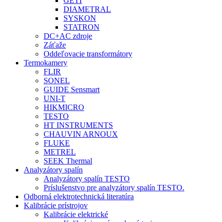
GETI
DIAMETRAL
SYSKON
STATRON
DC+AC zdroje
Záťaže
Oddeľovacie transformátory
Termokamery
FLIR
SONEL
GUIDE Sensmart
UNI-T
HIKMICRO
TESTO
HT INSTRUMENTS
CHAUVIN ARNOUX
FLUKE
METREL
SEEK Thermal
Analyzátory spalín
Analyzátory spalín TESTO
Príslušenstvo pre analyzátory spalín TESTO.
Odborná elektrotechnická literatúra
Kalibrácie prístrojov
Kalibrácie elektrické