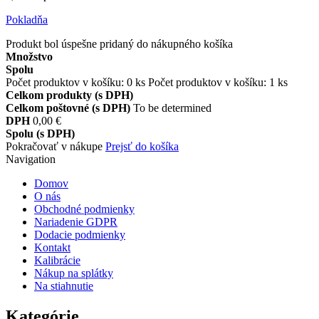
Pokladňa
Produkt bol úspešne pridaný do nákupného košíka
Množstvo
Spolu
Počet produktov v košíku:
0
ks
Počet produktov v košíku: 1 ks
Celkom produkty (s DPH)
Celkom poštovné (s DPH)
To be determined
DPH
0,00 €
Spolu (s DPH)
Pokračovať v nákupe
Prejsť do košíka
Navigation
Domov
O nás
Obchodné podmienky
Nariadenie GDPR
Dodacie podmienky
Kontakt
Kalibrácie
Nákup na splátky
Na stiahnutie
Kategórie