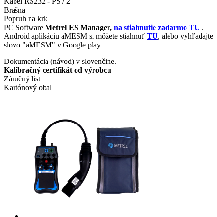
Kábel RS232 - PS / 2
Brašna
Popruh na krk
PC Software
Metrel ES Manager,
na stiahnutie zadarmo TU
.
Android aplikáciu aMESM si môžete stiahnuť
TU
, alebo vyhľadajte
slovo "aMESM" v Google play
Dokumentácia (návod) v slovenčine.
Kalibračný certifikát od výrobcu
Záručný list
Kartónový obal