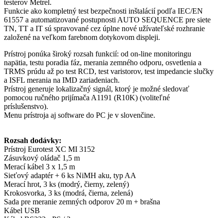
testerov Metrel.
Funkcie ako kompletný test bezpečnosti inštalácií podľa IEC/EN
61557 a automatizované postupnosti AUTO SEQUENCE pre siete
TN, TT a IT sú spravované cez úplne nové užívateľské rozhranie
založené na veľkom farebnom dotykovom displeji.
Prístroj ponúka široký rozsah funkcií: od on-line monitoringu
napätia, testu poradia fáz, merania zemného odporu, osvetlenia a
TRMS prúdu až po test RCD, test varistorov, test impedancie slučky
a ISFL merania na IMD zariadeniach.
Prístroj generuje lokalizačný signál, ktorý je možné sledovať
pomocou ručného prijímača A1191 (R10K
) (voliteľné
príslušenstvo).
Menu prístroja aj software do PC je v slovenčine.
Rozsah dodávky:
Prístroj Eurotest XC MI 3152
Zásuvkový oládač 1,5 m
Merací kábel 3 x 1,5 m
Sieťový adaptér + 6 ks NiMH aku, typ AA
Merací hrot, 3 ks (modrý, čierny, zelený)
Krokosvorka, 3 ks (modrá, čierna, zelená)
Sada pre meranie zemných odporov 20 m + brašna
Kábel USB