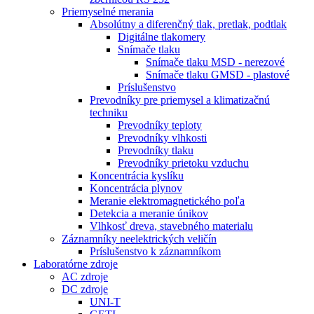
Priemyselné merania
Absolútny a diferenčný tlak, pretlak, podtlak
Digitálne tlakomery
Snímače tlaku
Snímače tlaku MSD - nerezové
Snímače tlaku GMSD - plastové
Príslušenstvo
Prevodníky pre priemysel a klimatizačnú
techniku
Prevodníky teploty
Prevodníky vlhkosti
Prevodníky tlaku
Prevodníky prietoku vzduchu
Koncentrácia kyslíku
Koncentrácia plynov
Meranie elektromagnetického poľa
Detekcia a meranie únikov
Vlhkosť dreva, stavebného materialu
Záznamníky neelektrických veličín
Príslušenstvo k záznamníkom
Laboratórne zdroje
AC zdroje
DC zdroje
UNI-T