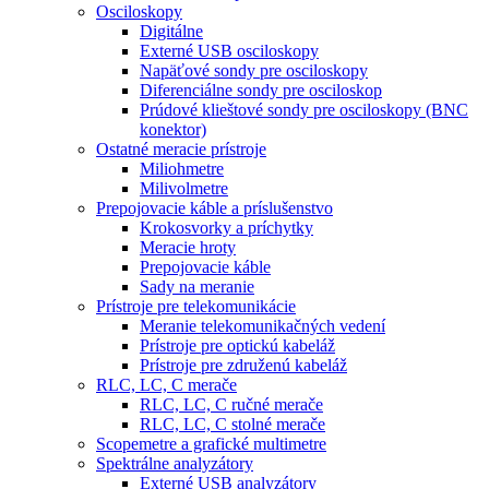
Osciloskopy
Digitálne
Externé USB osciloskopy
Napäťové sondy pre osciloskopy
Diferenciálne sondy pre osciloskop
Prúdové klieštové sondy pre osciloskopy (BNC
konektor)
Ostatné meracie prístroje
Miliohmetre
Milivolmetre
Prepojovacie káble a príslušenstvo
Krokosvorky a príchytky
Meracie hroty
Prepojovacie káble
Sady na meranie
Prístroje pre telekomunikácie
Meranie telekomunikačných vedení
Prístroje pre optickú kabeláž
Prístroje pre združenú kabeláž
RLC, LC, C merače
RLC, LC, C ručné merače
RLC, LC, C stolné merače
Scopemetre a grafické multimetre
Spektrálne analyzátory
Externé USB analyzátory