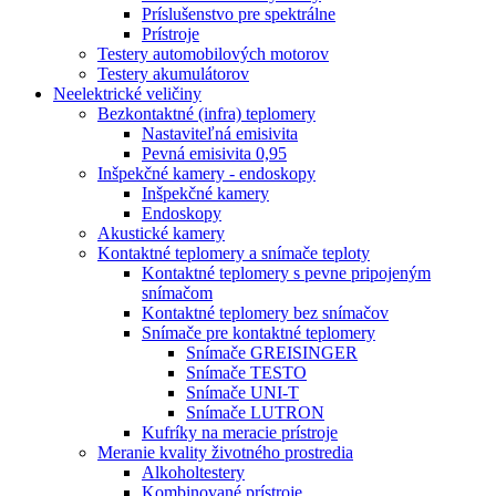
Príslušenstvo pre spektrálne
Prístroje
Testery automobilových motorov
Testery akumulátorov
Neelektrické veličiny
Bezkontaktné (infra) teplomery
Nastaviteľná emisivita
Pevná emisivita 0,95
Inšpekčné kamery - endoskopy
Inšpekčné kamery
Endoskopy
Akustické kamery
Kontaktné teplomery a snímače teploty
Kontaktné teplomery s pevne pripojeným
snímačom
Kontaktné teplomery bez snímačov
Snímače pre kontaktné teplomery
Snímače GREISINGER
Snímače TESTO
Snímače UNI-T
Snímače LUTRON
Kufríky na meracie prístroje
Meranie kvality životného prostredia
Alkoholtestery
Kombinované prístroje