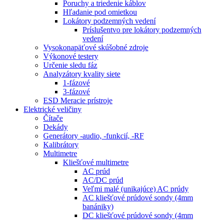
Poruchy a triedenie káblov
Hľadanie pod omietkou
Lokátory podzemných vedení
Príslušentvo pre lokátory podzemných
vedení
Vysokonapäťové skúšobné zdroje
Výkonové testery
Určenie sledu fáz
Analyzátory kvality siete
1-fázové
3-fázové
ESD Meracie prístroje
Elektrické veličiny
Čítače
Dekády
Generátory -audio, -funkcií, -RF
Kalibrátory
Multimetre
Kliešťové multimetre
AC prúd
AC/DC prúd
Veľmi malé (unikajúce) AC prúdy
AC kliešťové prúdové sondy (4mm
banániky)
DC kliešťové prúdové sondy (4mm