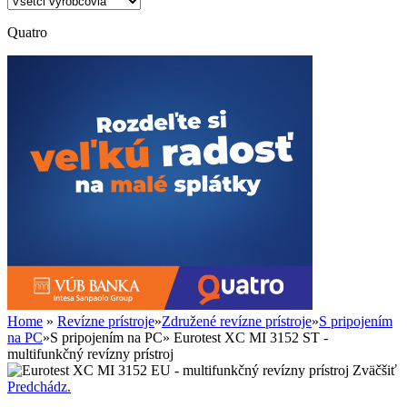
Quatro
Home
»
Revízne prístroje
»
Združené revízne prístroje
»
S pripojením
na PC
»
S pripojením na PC
»
Eurotest XC MI 3152 ST -
multifunkčný revízny prístroj
Zväčšiť
Predchádz.