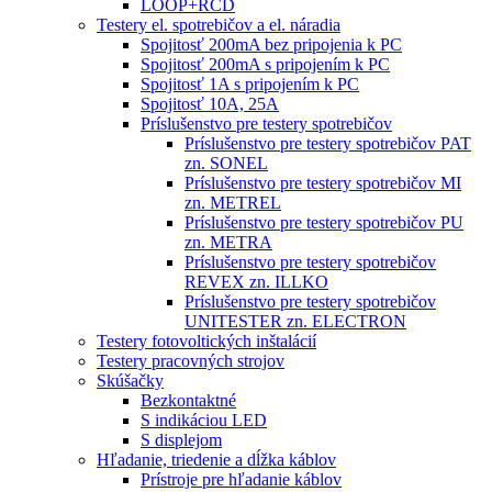
LOOP+RCD
Testery el. spotrebičov a el. náradia
Spojitosť 200mA bez pripojenia k PC
Spojitosť 200mA s pripojením k PC
Spojitosť 1A s pripojením k PC
Spojitosť 10A, 25A
Príslušenstvo pre testery spotrebičov
Príslušenstvo pre testery spotrebičov PAT
zn. SONEL
Príslušenstvo pre testery spotrebičov MI
zn. METREL
Príslušenstvo pre testery spotrebičov PU
zn. METRA
Príslušenstvo pre testery spotrebičov
REVEX zn. ILLKO
Príslušenstvo pre testery spotrebičov
UNITESTER zn. ELECTRON
Testery fotovoltických inštalácií
Testery pracovných strojov
Skúšačky
Bezkontaktné
S indikáciou LED
S displejom
Hľadanie, triedenie a dĺžka káblov
Prístroje pre hľadanie káblov