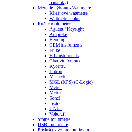
banániky)
Meranie výkonu - Wattmetre
Kliešťové wattmetre
Wattmetre stolné
Ručné multimetre
Agilent / Keysight
Amprobe
Benning
CEM instruments
Fluke
HT-Instruments
Chauvin Arnoux
Kyoritsu
Lutron
Mastech
MGL (KPS) (C-Logic)
Metrel
Metrix
Sonel
Testo
UNI-T
Voltcraft
Stolné multimetre
USB multimetre
Príslušenstvo pre multimetre