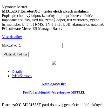
Výrobca: Metrel
MI3152ST EurotestXC
- tester elektrických inštalácií
Popis: prechodový odpor, izolačný odpor, prúdové chrániče,
impedancia slučky, sled fáz, zemný odpor, test varistorov, výkon,
harmonické, U, F, I TRMS, TN-TT-IT, USB, akumulátor, automat,
PC software Metrel ES Manager Basic.
Viac detailov
Množstvo
Vložiť do košíka
Detaily
Príslušenstvo
Katalógový list
Prehľad multifunkčných prístrojov METREL
EurotestXC MI 3152ST
patrí do novej generácie multifunkčných