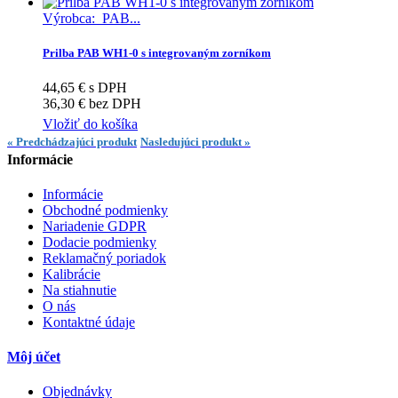
Výrobca: PAB...
Prilba PAB WH1-0 s integrovaným zorníkom
44,65 € s DPH
36,30 € bez DPH
Vložiť do košíka
« Predchádzajúci produkt
Nasledujúci produkt »
Informácie
Informácie
Obchodné podmienky
Nariadenie GDPR
Dodacie podmienky
Reklamačný poriadok
Kalibrácie
Na stiahnutie
O nás
Kontaktné údaje
Môj účet
Objednávky