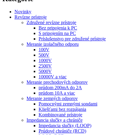
Novinky
Revízne prístroje
Združené revízne prístroje
Bez pripojenia k PC
S pripojením na PC
Príslušenstvo pre združené prístroje
Meranie izolačného odporu
100V
500V
1000V
2500V
5000V
10000V a viac
Meranie prechodových odporov
prúdom 200mA do 2A
prúdom 10A a viac
Meranie zemných odporov
Pomocnými zemnými sondami
Kliešťami bez rozpájania
Kombinované prístroje
Impedancia slučky a chrániče
Impedancia slučky (LOOP)
Prúdové chrániče (RCD)