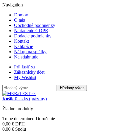
Navigation
Domov
O nás
Obchodné podmienky
Nariadenie GDPR
Dodacie podmienky
Kontakt
Kalibrácie
Nákup na splátky
Na stiahnutie
Prihlásiť sa
Zákaznícky účet
My Wishlist
Hľadaný výraz
Košík
0
ks
ks
(prázdny)
Žiadne produkty
To be determined
Doručenie
0,00 €
DPH
0,00 €
Spolu