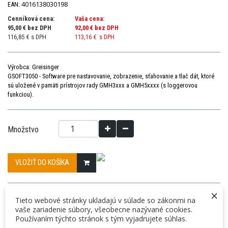
4016138030198
EAN:
Cenníková cena:
Vaša cena:
95,00 € bez DPH
92,00 €
bez DPH
116,85 € s DPH
113,16 €
s DPH
Výrobca: Greisinger
GSOFT3050 - Software pre nastavovanie, zobrazenie, sťahovanie a tlač dát, ktoré
sú uložené v pamäti prístrojov rady GMH3xxx a GMH5xxxx (s loggerovou
funkciou).
Množstvo
VLOŽIŤ DO KOŠÍKA
×
Nasledujúci produkt »
Tieto webové stránky ukladajú v súlade so zákonmi na
vaše zariadenie súbory, všeobecne nazývané cookies.
DETAILY
PRÍSLUŠENSTVO
Používaním týchto stránok s tým vyjadrujete súhlas.