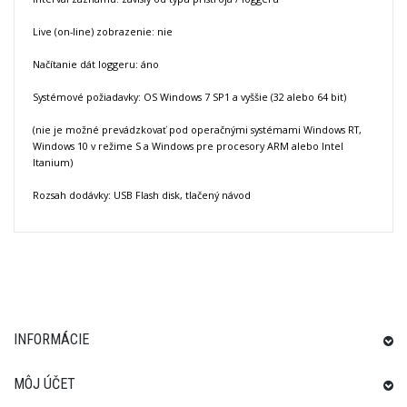
Live (on-line) zobrazenie: nie
Načítanie dát loggeru: áno
Systémové požiadavky: OS Windows 7 SP1 a vyššie (32 alebo 64 bit)
(nie je možné prevádzkovať pod operačnými systémami Windows RT,
Windows 10 v režime S a Windows pre procesory ARM alebo Intel
Itanium)
Rozsah dodávky: USB Flash disk, tlačený návod
INFORMÁCIE
MÔJ ÚČET