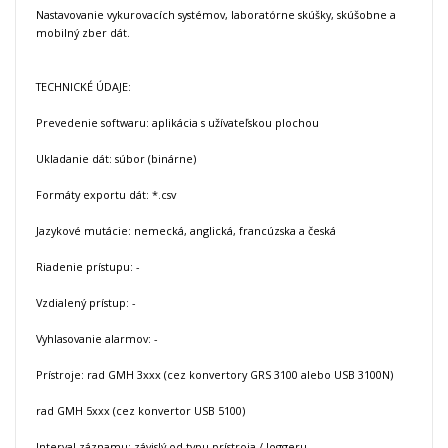
Nastavovanie vykurovacích systémov, laboratórne skúšky, skúšobne a
mobilný zber dát.
TECHNICKÉ ÚDAJE:
Prevedenie softwaru: aplikácia s užívateľskou plochou
Ukladanie dát: súbor (binárne)
Formáty exportu dát: *.csv
Jazykové mutácie: nemecká, anglická, francúzska a česká
Riadenie prístupu: -
Vzdialený prístup: -
Vyhlasovanie alarmov: -
Prístroje: rad GMH 3xxx (cez konvertory GRS 3100 alebo USB 3100N)
rad GMH 5xxx (cez konvertor USB 5100)
Interval záznamu: závislý od typu prístroja / loggeru