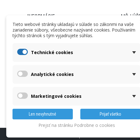
INFORMÁCIE
MÔJ ÚČ
Tieto webové stránky ukladajú v súlade so zákonmi na vaše
zariadenie súbory, všeobecne nazývané cookies. Používaním
Informácie
Objednáv
týchto stránok s tým vyjadrujete súhlas.
Obchodné podmienky
Vrátený to
Nariadenie GDPR
Dobropisy
Technické cookies
Dodacie podmienky
Adresy a f
Reklamačný poriadok
Osobné úd
Analytické cookies
Kalibrácie
Nastaveni
Na stiahnutie
Reklamácia
O nás
Marketingové cookies
Kontaktné údaje
Len nevyhnutné
Prijať všetko
Prejsť na stránku Podrobne o cookies
©2017-2026
MERATEST s.r.o.
|
Realizace internetového obchod