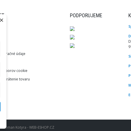
ET
PODPORUJEME
×
S
ky
D
var
D
9
akturačné údaje
S
aje
P
a súborov cookie
P
 a vrátenie tovaru
M
E
u: Roman Kotyra - WEB-ESHOP.CZ