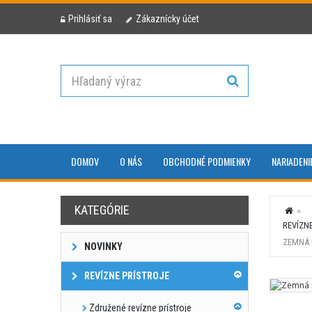
Prihlásiť sa
Zákaznícky účet
DOMOV
O NÁS
OBCHODNÉ PODMIENKY
NARIADENI
KATEGÓRIE
REVÍZN
ZEMNÁ 
NOVINKY
REVÍZNE PRÍSTROJE
Združené revízne prístroje