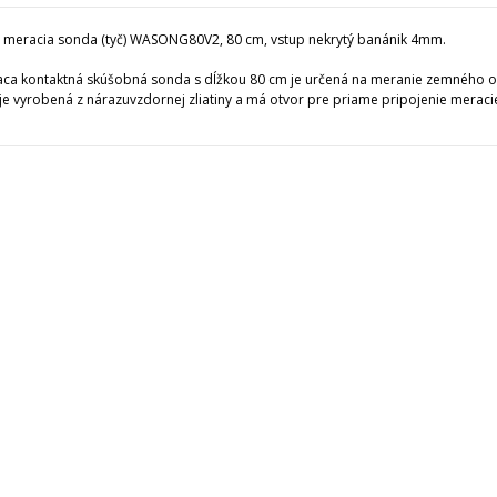
meracia sonda (tyč) WASONG80V2, 80 cm, vstup nekrytý banánik 4mm.
ca kontaktná skúšobná sonda s dĺžkou 80 cm je určená na meranie zemného 
je vyrobená z nárazuvzdornej zliatiny a má otvor pre priame pripojenie merac