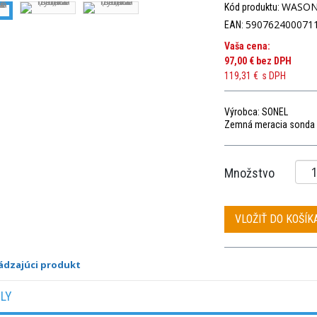
WASON
Kód produktu:
590762400071
EAN:
Vaša cena:
97,00 €
bez DPH
119,31 €
s DPH
Výrobca: SONEL
Zemná meracia sonda 
Množstvo
VLOŽIŤ DO KOŠÍK
ádzajúci produkt
ILY