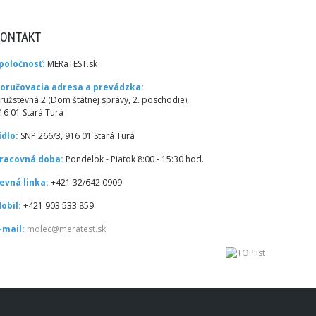
KONTAKT
poločnosť:
MERaTEST.sk
oručovacia adresa a prevádzka:
ružstevná 2 (Dom štátnej správy, 2. poschodie),
16 01 Stará Turá
ídlo:
SNP 266/3, 916 01 Stará Turá
racovná doba:
Pondelok - Piatok 8:00 - 15:30 hod.
evná linka:
+421 32/642 0909
obil:
+421 903 533 859
-mail:
molec@meratest.sk