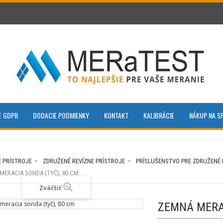
E GDPR
DODACIE PODMIENKY
KONTAKT
KALIBRÁCIE
NÁKUP NA S
E PRÍSTROJE
ZDRUŽENÉ REVÍZNE PRÍSTROJE
PRÍSLUŠENSTVO PRE ZDRUŽENÉ 
MERACIA SONDA (TYČ), 80 CM
Zväčšiť
ZEMNÁ MERAC