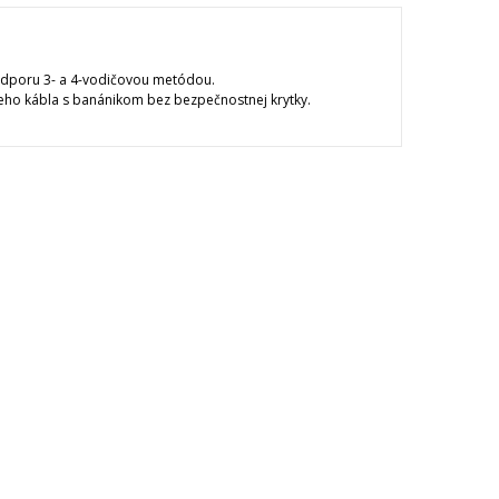
odporu 3- a 4-vodičovou metódou.
ieho kábla s banánikom bez bezpečnostnej krytky.