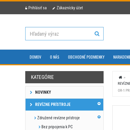
Prihlásiť sa
Zákaznícky účet
DOMOV
O NÁS
OBCHODNÉ PODMIENKY
NARIADENI
KATEGÓRIE
REVÍZN
OR-1 P
NOVINKY
REVÍZNE PRÍSTROJE
Združené revízne prístroje
Bez pripojenia k PC