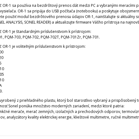
ač OR-1 sa používa na bezdrôtový prenos dát medzi PC a vybranými meracími p
vysielača. OR-1
sa pripája do USB počítača (notebooku) a poskytuje obojsmer
ete použiť modul bezdrôtového prenosu údajov OR-1, nainštalujte si aktuálny s
NEL ANALYSIS, SONEL READER) a aktualizujte firmware Vášho prístroja na najnovš
ač OR-1 je štandardným príslušenstvom k prístrojom:
1, PQM-703,
PQM-702,
PQM-702T,
PQM-701Zr,
PQM-701
.
č OR-1 je voliteľným príslušenstvom k prístrojom:
00
20
5
10
05
10
A
B.
e vyrobený z priehľadného plastu, ktorý bol starostlivo vybraný a prispôsobený
nosť Sonel ponúka množstvo moderných zariadení, medzi ktoré patria:
unkčné merače, merač zemných, izolačných a prechodových odporov, termovízne
v, analyzátory kvality elektrickej energie, klieštové multimetre, ručné multime