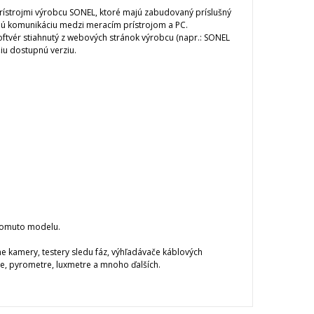
rístrojmi výrobcu SONEL, ktoré majú zabudovaný príslušný
nú komunikáciu medzi meracím prístrojom a PC.
oftvér stiahnutý z webových stránok výrobcu (napr.: SONEL
iu dostupnú verziu.
 tomuto modelu.
 kamery, testery sledu fáz, výhľadávače káblových
tre, pyrometre, luxmetre a mnoho ďalších.