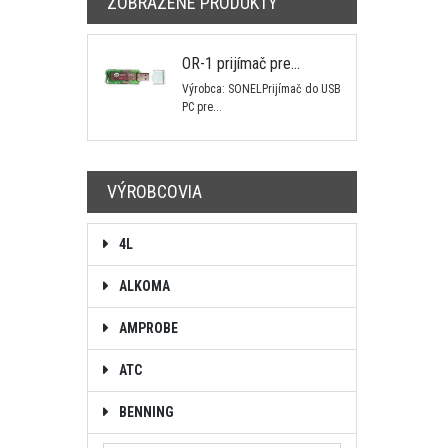
ZOBRAZENÉ PRODUKTY
OR-1 prijímač pre...
Výrobca: SONELPrijímač do USB
PC pre...
VÝROBCOVIA
4L
ALKOMA
AMPROBE
ATC
BENNING