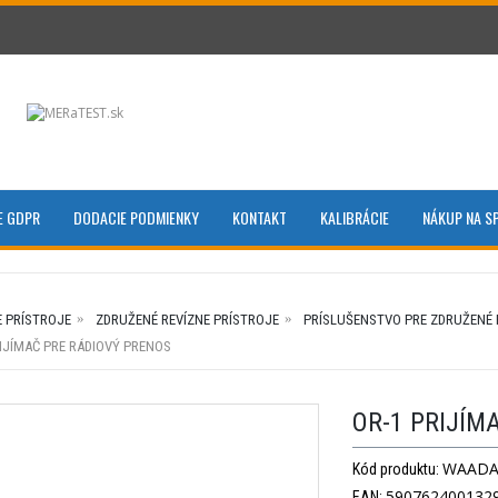
E GDPR
DODACIE PODMIENKY
KONTAKT
KALIBRÁCIE
NÁKUP NA S
E PRÍSTROJE
ZDRUŽENÉ REVÍZNE PRÍSTROJE
PRÍSLUŠENSTVO PRE ZDRUŽENÉ 
RIJÍMAČ PRE RÁDIOVÝ PRENOS
OR-1 PRIJÍM
WAADA
Kód produktu:
590762400132
EAN: