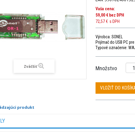
Vaša cena:
59,00 €
bez DPH
72,57 €
s DPH
Výrobca: SONEL
Prijímač do USB PC pre 
Typové označenie:
WA
Zväčšiť
Množstvo
VLOŽIŤ DO KOŠÍK
ádzajúci produkt
ILY