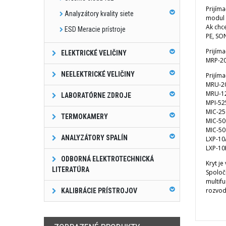
Prijím
Analyzátory kvality siete
modul 
Ak chc
ESD Meracie prístroje
PE, SO
Prijím
ELEKTRICKÉ VELIČINY
MRP-20
NEELEKTRICKÉ VELIČINY
Prijíma
MRU-2
MRU-1
LABORATÓRNE ZDROJE
MPI-52
MIC-25
TERMOKAMERY
MIC-50
MIC-50
ANALYZÁTORY SPALÍN
LXP-10
LXP-10
ODBORNÁ ELEKTROTECHNICKÁ
Kryt j
LITERATÚRA
Spoloč
multif
rozvodo
KALIBRÁCIE PRÍSTROJOV