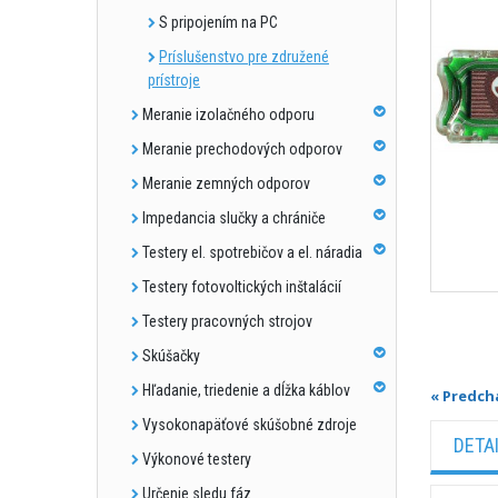
S pripojením na PC
Príslušenstvo pre združené
prístroje
Meranie izolačného odporu
Meranie prechodových odporov
Meranie zemných odporov
Impedancia slučky a chrániče
Testery el. spotrebičov a el. náradia
Testery fotovoltických inštalácií
Testery pracovných strojov
Skúšačky
Hľadanie, triedenie a dĺžka káblov
« Predch
Vysokonapäťové skúšobné zdroje
DETA
Výkonové testery
Určenie sledu fáz