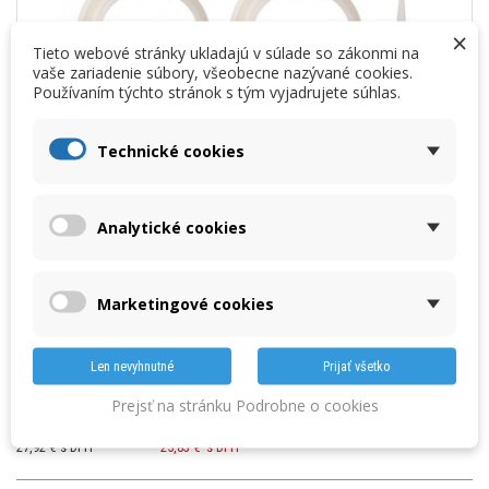
×
Tieto webové stránky ukladajú v súlade so zákonmi na
vaše zariadenie súbory, všeobecne nazývané cookies.
Používaním týchto stránok s tým vyjadrujete súhlas.
Technické cookies
Zväčšiť
Analytické cookies
TESTO PRIPOJOVACIA TLAKOVÁ HADICA -
Marketingové cookies
PRIEMER 4/6 MM
0554 0449
Kód produktu:
Len nevyhnutné
Prijať všetko
4029547009952
EAN:
Prejsť na stránku Podrobne o cookies
Cenníková cena:
Vaša cena:
22,70 € bez DPH
21,00 €
bez DPH
27,92 € s DPH
25,83 €
s DPH