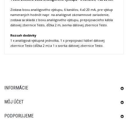
Zostava boxu analógového výstupu, 6 kanálov, 4 až 20 mA, pre výstup
nameraných hodnôt napr. na analógové záznamnové zariadenie,
zostava sa skladá z boxu analógového výstupu, prepojovacieho kábla
dátovej zbernice Testo, dĺžka 2 m,
svorka dátovej zbernice Testo.
Rozsah dodávky
1 x analógová výstupná jednotka, 1 x prepojovací kábel dátovej
zbernice Testo (dĺžka 2 m) a 1 x svorka dátovej zbernice Testo.
INFORMÁCIE
MÔJ ÚČET
PODPORUJEME