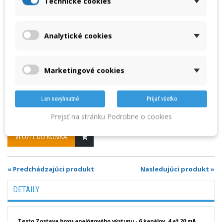
Technické cookies
1 046,73 €
s DPH
Výrobca: Testo
Analytické cookies
Výstup 6 meracích kanálov ako analógové signály (4 až 20 mA)
Súprava obsahuje: analógovú výstupnú jednotku, kábel na pripojenie
dátovej zbernice Testo (dĺžka 2 m), svorku dátovej zbernice Testo
Marketingové cookies
Len nevyhnutné
Prijať všetko
Množstvo
Prejsť na stránku Podrobne o cookies
VLOŽIŤ DO KOŠÍKA
« Predchádzajúci produkt
Nasledujúci produkt »
DETAILY
Testo Zostava boxu analógového výstupu - 6 kanálov, 4 až 20 mA