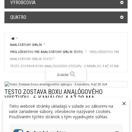
VÝROBCOVIA
QUATRO
ANALYZÁTORY SPALÍN
PRÍSLUŠENSTVO PRE ANALYZÁTORY SPALÍN TESTO.
PRÍSLUŠENSTVO PRE
ANALYZÁTORY SPALÍN TESTO.
TESTO ZOSTAVA BOXU ANALÓGOVÉHO VÝSTUPU - 6 KANÁLOV, 4 AŽ 20 MA
Zväčšiť
TESTO ZOSTAVA BOXU ANALÓGOVÉHO
VÝSTUPU - 6 KANÁLOV, 4 AŽ 20 MA
×
Tieto webové stránky ukladajú v súlade so zákonmi na
0554 3149
Kód produktu:
vaše zariadenie súbory, všeobecne nazývané cookies.
Používaním týchto stránok s tým vyjadrujete súhlas.
4029547021282
EAN:
Vaša cena:
851,00 €
bez DPH