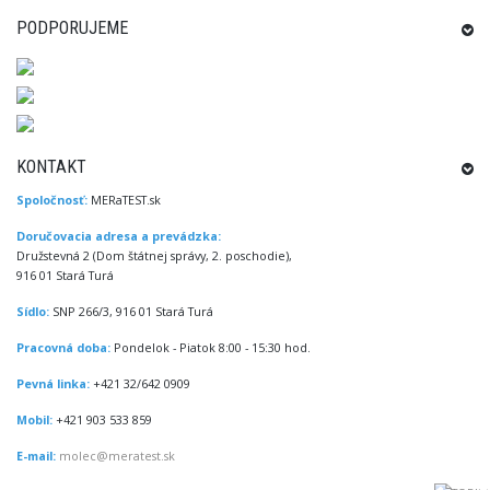
PODPORUJEME
KONTAKT
Spoločnosť:
MERaTEST.sk
Doručovacia adresa a prevádzka:
Družstevná 2 (Dom štátnej správy, 2. poschodie),
916 01 Stará Turá
Sídlo:
SNP 266/3, 916 01 Stará Turá
Pracovná doba:
Pondelok - Piatok 8:00 - 15:30 hod.
Pevná linka:
+421 32/642 0909
Mobil:
+421 903 533 859
E-mail:
molec@meratest.sk