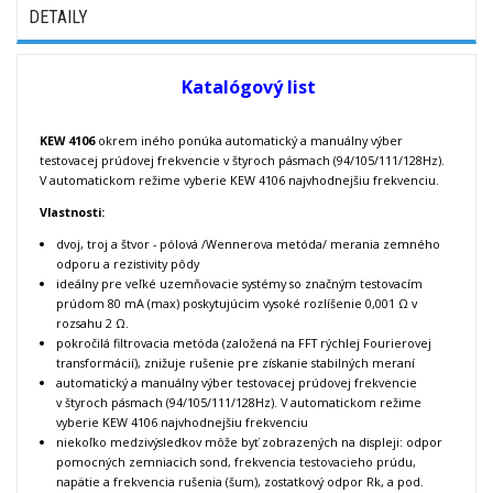
DETAILY
Katalógový list
KEW 4106
okrem iného ponúka automatický a manuálny výber
testovacej prúdovej frekvencie v štyroch pásmach (94/105/111/128Hz).
V automatickom režime vyberie KEW 4106 najvhodnejšiu frekvenciu.
Vlastnosti:
dvoj, troj a štvor - pólová /Wennerova metóda/ merania zemného
odporu a rezistivity pôdy
ideálny pre veľké uzemňovacie systémy so značným testovacím
prúdom 80 mA (max) poskytujúcim vysoké rozlíšenie 0,001 Ω v
rozsahu 2 Ω.
pokročilá filtrovacia metóda (založená na FFT rýchlej Fourierovej
transformácií), znižuje rušenie pre získanie stabilných meraní
automatický a manuálny výber testovacej prúdovej frekvencie
v štyroch pásmach (94/105/111/128Hz). V automatickom režime
vyberie KEW 4106 najvhodnejšiu frekvenciu
niekoľko medzivýsledkov môže byť zobrazených na displeji: odpor
pomocných zemniacich sond, frekvencia testovacieho prúdu,
napätie a frekvencia rušenia (šum), zostatkový odpor Rk, a pod.