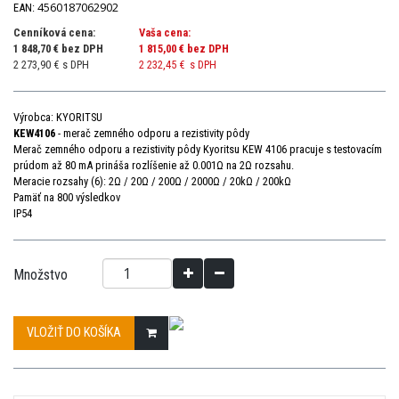
4560187062902
EAN:
Cenníková cena:
Vaša cena:
1 848,70 € bez DPH
1 815,00 €
bez DPH
2 273,90 € s DPH
2 232,45 €
s DPH
Výrobca: KYORITSU
KEW4106
- merač zemného odporu a rezistivity pôdy
Merač zemného odporu a rezistivity pôdy Kyoritsu KEW 4106 pracuje s testovacím
prúdom až 80 mA prináša rozlíšenie až 0.001Ω na 2Ω rozsahu.
Meracie rozsahy (6): 2Ω / 20Ω / 200Ω / 2000Ω / 20kΩ / 200kΩ
Pamäť na 800 výsledkov
IP54
Množstvo
VLOŽIŤ DO KOŠÍKA