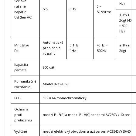
Sériovo
Hz)
rušené
0 ~
50V
0.1V
napätie
50.9Vrms
± 3% ±
Ust (len AC)
2dgt (40
~ 500
Hz)
Automatické
Množstvo
0.1Hz
40Hz ~
± 1% ±
prepínanie
Fst
1Hz
500Hz
2dgt
rozsahu
Kapacita
800 dát
pamäte
Komunikačné
Model 8212-USB
rozhranie
LCD
192 × 64 monochromatický
Ochrana
proti
medzi E - S(P) a medzi E - H(C) sondami AC280V / 10 sec.
preťaženiu
Výdržné
medzi elektrický obvodom a uzáverom AC3540V (50/60