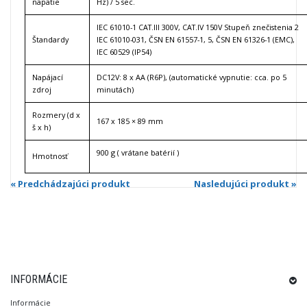
napätie
Hz) / 5 sec.
IEC 61010-1 CAT.III 300V, CAT.IV 150V Stupeň znečistenia 2
Štandardy
IEC 61010-031, ČSN EN 61557-1, 5, ČSN EN 61326-1 (EMC),
IEC 60529 (IP54)
Napájací
DC12V: 8 x AA (R6P), (automatické vypnutie: cca. po 5
zdroj
minutách)
Rozmery (d x
167 x 185 × 89 mm
š x h)
900 g ( vrátane batérií )
Hmotnosť
« Predchádzajúci produkt
Nasledujúci produkt »
INFORMÁCIE
Informácie