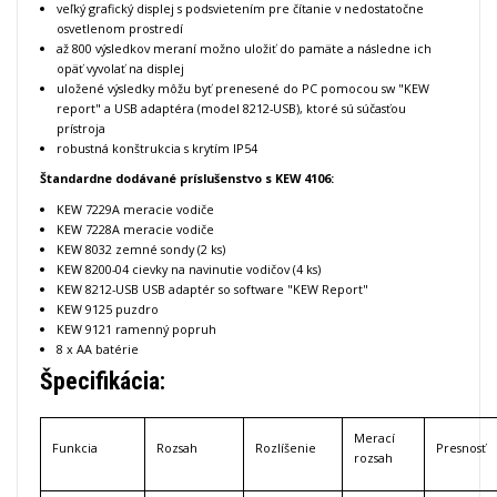
veľký grafický displej s podsvietením pre čítanie v nedostatočne
osvetlenom prostredí
až 800 výsledkov meraní možno uložiť do pamäte a následne ich
opäť vyvolať na displej
uložené výsledky môžu byť prenesené do PC pomocou sw "KEW
report" a USB adaptéra (model 8212-USB), ktoré sú súčasťou
prístroja
robustná konštrukcia s krytím IP54
Štandardne dodávané príslušenstvo s KEW 4106:
KEW 7229A meracie vodiče
KEW 7228A meracie vodiče
KEW 8032 zemné sondy (2 ks)
KEW 8200-04 cievky na navinutie vodičov (4 ks)
KEW 8212-USB USB adaptér so software "KEW Report"
KEW 9125 puzdro
KEW 9121 ramenný popruh
8 x AA batérie
Špecifikácia:
Merací
Funkcia
Rozsah
Rozlíšenie
Presnosť
rozsah