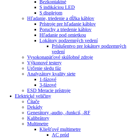
Bezkontaktné
S indikáciou LED
S displejom
Hľadanie, triedenie a dĺžka káblov
Prístroje pre hľadanie káblov
Poruchy a triedenie káblov
Hľadanie pod omietkou
Lokátory podzemných vedení
Príslušentvo pre lokátory podzemných
vedení
Vysokonapäťové skúšobné zdroje
Výkonové testery
Určenie sledu fáz
Analyzátory kvality siete
1-fázové
3-fázové
ESD Meracie prístroje
Elektrické veličiny
Čítače
Dekády
Generátory -audio, -funkcií, -RF
Kalibrátory
Multimetre
Kliešťové multimetre
AC prúd