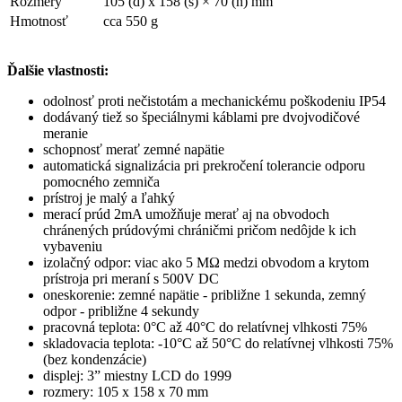
Rozmery
105 (d) x 158 (š) × 70 (h) mm
Hmotnosť
cca 550 g
Ďalšie vlastnosti:
odolnosť proti nečistotám a mechanickému poškodeniu IP54
dodávaný tiež so špeciálnymi káblami pre dvojvodičové
meranie
schopnosť merať zemné napätie
automatická signalizácia pri prekročení tolerancie odporu
pomocného zemniča
prístroj je malý a ľahký
merací prúd 2mA umožňuje merať aj na obvodoch
chránených prúdovými chráničmi pričom nedôjde k ich
vybaveniu
izolačný odpor: viac ako 5 MΩ medzi obvodom a krytom
prístroja pri meraní s 500V DC
oneskorenie: zemné napätie - približne 1 sekunda, zemný
odpor - približne 4 sekundy
pracovná teplota: 0°C až 40°C do relatívnej vlhkosti 75%
skladovacia teplota: -10°C až 50°C do relatívnej vlhkosti 75%
(bez kondenzácie)
displej: 3” miestny LCD do 1999
rozmery: 105 x 158 x 70 mm