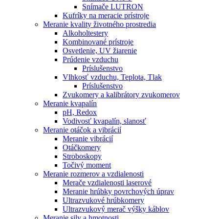
Snímače LUTRON
Kufríky na meracie prístroje
Meranie kvality životného prostredia
Alkoholtestery
Kombinované prístroje
Osvetlenie, UV žiarenie
Prúdenie vzduchu
Príslušenstvo
Vlhkosť vzduchu, Teplota, Tlak
Príslušenstvo
Zvukomery a kalibrátory zvukomerov
Meranie kvapalín
pH, Redox
Vodivosť kvapalín, slanosť
Meranie otáčok a vibrácií
Meranie vibrácií
Otáčkomery
Stroboskopy
Točivý moment
Meranie rozmerov a vzdialenosti
Merače vzdialenosti laserové
Meranie hrúbky povrchových úprav
Ultrazvukové hrúbkomery
Ultrazvukový merač výšky káblov
Meranie sily a hmotnosti