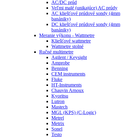
AC/DC prúd
Veľmi malé (unikajúce) AC prúdy
AC kliešťové prúdové sondy (4mm
banániky)
DC kliešťové prúdové sondy (4mm
banániky)
Meranie výkonu - Wattmetre
Kliešťové wattmetre
Wattmetre stolné
Ručné multimetre
Agilent / Keysight
Amprobe
Benning
CEM instruments
Fluke
HT-Instruments
Chauvin Arnoux
Kyoritsu
Lutron
Mastech
MGL (KPS) (C-Logic)
Metrel
Metrix
Sonel
Testo