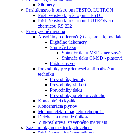
Silomery
Príslušenstvo k prístrojom TESTO, LUTRON
Príslušenstvo k prístrojom TESTO
Príslušenstvo k prístrojom LUTRON so
zbernicou RS 232
Priemyselné merania
Absolútny a diferenčný tlak, pretlak, podtlak
Digitálne tlakomery
Snímače tlaku
Snímače tlaku MSD - nerezové
Snímače tlaku GMSD - plastové
Príslušenstvo
Prevodníky pre priemysel a klimatizačnú
techniku
Prevodníky teploty
Prevodníky vlhkosti
Prevodníky tlaku
Prevodníky prietoku vzduchu
Koncentrácia kyslíku
Koncentrácia plynov
Meranie elektromagnetického poľa
Detekcia a meranie únikov
Vlhkosť dreva, stavebného materialu
Záznamníky neelektrických veličín
Príslušenstvo k záznamníkom