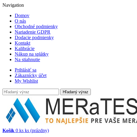
Navigation
Domov
O nás
Obchodné podmienky
Nariadenie GDPR
Dodacie podmienky
Kontakt
Kalibrácie
Nákup na splátky
Na stiahnutie
Prihlásiť sa
Zákaznícky účet
My Wishlist
Hľadaný výraz
Košík
0
ks
ks
(prázdny)