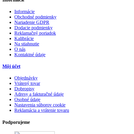
Informácie
Obchodné podmienky
Nariadenie GDPR
Dodacie podmienky
Reklamačný poriadok
Kalibrácie
Na stiahnutie
O nás
Kontaktné údaje
Môj účet
Objednávky
Vrátený tovar
Dobropisy
Adresy a fakturačné údaje
Osobné údaje
Nastavenia súborov cookie
Reklamácia a vrátenie tovaru
Podporujeme