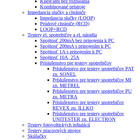
Kliešťami bez rozpájania
Kombinované prístroje
Impedancia slučky a chrániče
Impedancia slučky (LOOP)
Prúdové chrániče (RCD)
LOOP+RCD
Testery el. spotrebičov a el. náradia
Spojitosť 200mA bez pripojenia k PC
Spojitosť 200mA s pripojením k PC
Spojitosť 1A s pripojením k PC
Spojitosť 10A, 25A
Príslušenstvo pre testery spotrebičov
Príslušenstvo pre testery spotrebičov PAT
zn. SONEL
Príslušenstvo pre testery spotrebičov MI
zn. METREL
Príslušenstvo pre testery spotrebičov PU
zn. METRA
Príslušenstvo pre testery spotrebičov
REVEX zn. ILLKO
Príslušenstvo pre testery spotrebičov
UNITESTER zn. ELECTRON
Testery fotovoltických inštalácií
Testery pracovných strojov
Skúšačky