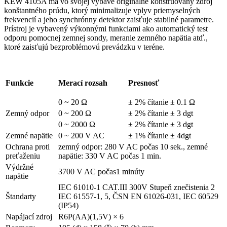
KEW 4105A má vo svojej výbave originálne konštruovaný zdroj
konštantného prúdu, ktorý minimalizuje vplyv priemyselných
frekvencií a jeho synchrónny detektor zaisťuje stabilné parametre.
Prístroj je vybavený výkonnými funkciami ako automatický test
odporu pomocnej zemnej sondy, meranie zemného napätia atď.,
ktoré zaisťujú bezproblémovú prevádzku v teréne.
Funkcie
Merací rozsah
Presnosť
0 ~ 20 Ω
± 2% čítanie ± 0.1 Ω
Zemný odpor
0 ~ 200 Ω
± 2% čítanie ± 3 dgt
0 ~ 2000 Ω
± 2% čítanie ± 3 dgt
Zemné napätie
0 ~ 200 V AC
± 1% čítanie ± 4dgt
Ochrana proti
zemný odpor: 280 V AC počas 10 sek., zemné
preťaženiu
napätie: 330 V AC počas 1 min.
Výdržné
3700 V AC počas1 minúty
napätie
IEC 61010-1 CAT.III 300V Stupeň znečistenia 2
Štandarty
IEC 61557-1, 5, ČSN EN 61026-031, IEC 60529
(IP54)
Napájací zdroj
R6P(AA)(1,5V) × 6