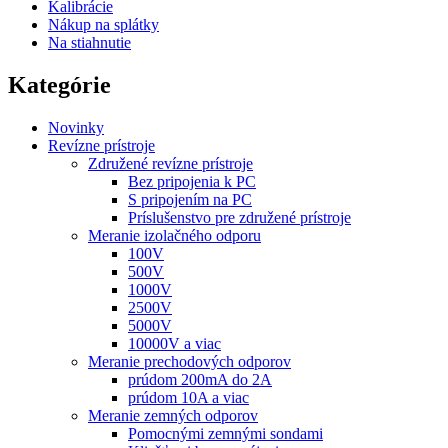
Kalibrácie
Nákup na splátky
Na stiahnutie
Kategórie
Novinky
Revízne prístroje
Združené revízne prístroje
Bez pripojenia k PC
S pripojením na PC
Príslušenstvo pre združené prístroje
Meranie izolačného odporu
100V
500V
1000V
2500V
5000V
10000V a viac
Meranie prechodových odporov
prúdom 200mA do 2A
prúdom 10A a viac
Meranie zemných odporov
Pomocnými zemnými sondami