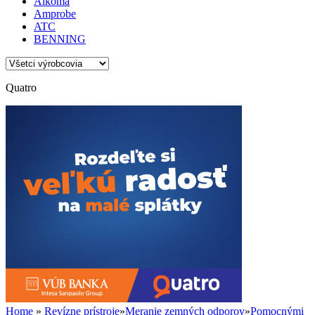
Alkoma
Amprobe
ATC
BENNING
Quatro
Home
»
Revízne prístroje
»
Meranie zemných odporov
»
Pomocnými