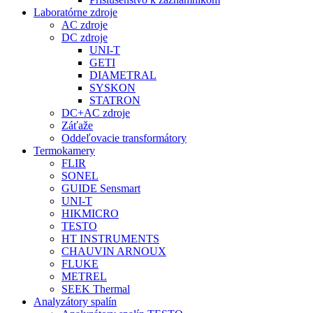
Laboratórne zdroje
AC zdroje
DC zdroje
UNI-T
GETI
DIAMETRAL
SYSKON
STATRON
DC+AC zdroje
Záťaže
Oddeľovacie transformátory
Termokamery
FLIR
SONEL
GUIDE Sensmart
UNI-T
HIKMICRO
TESTO
HT INSTRUMENTS
CHAUVIN ARNOUX
FLUKE
METREL
SEEK Thermal
Analyzátory spalín