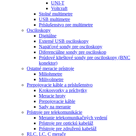
UNI-T
Voltcraft
Stolné multimetre
USB multimetre
Príslušenstvo pre multimetre
Osciloskopy
Digitálne
Externé USB osciloskopy
Napäťové sondy pre osciloskopy
Diferenciálne sondy pre osciloskop
Prúdové klieštové sondy pre osciloskopy (BNC
konektor)
Ostatné meracie prístroje
Miliohmetre
Milivolmetre
Prepojovacie káble a príslušenstvo
Krokosvorky a príchytky
Meracie hroty
Prepojovacie káble
Sady na meranie
Prístroje pre telekomunikácie
Meranie telekomunikačných vedení
Prístroje pre optickú kabeláž
Prístroje pre združenú kabeláž
RLC, LC, C merače