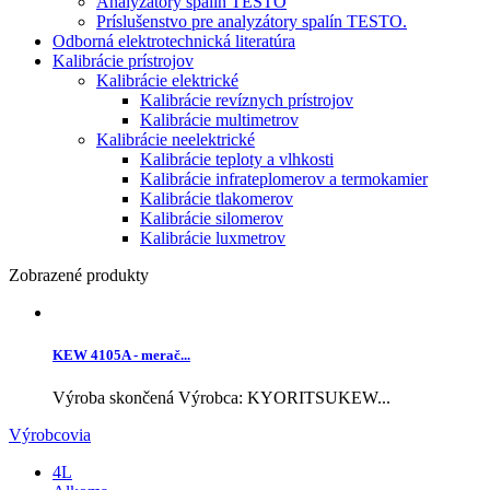
Analyzátory spalín TESTO
Príslušenstvo pre analyzátory spalín TESTO.
Odborná elektrotechnická literatúra
Kalibrácie prístrojov
Kalibrácie elektrické
Kalibrácie revíznych prístrojov
Kalibrácie multimetrov
Kalibrácie neelektrické
Kalibrácie teploty a vlhkosti
Kalibrácie infrateplomerov a termokamier
Kalibrácie tlakomerov
Kalibrácie silomerov
Kalibrácie luxmetrov
Zobrazené produkty
KEW 4105A - merač...
Výroba skončená Výrobca: KYORITSUKEW...
Výrobcovia
4L