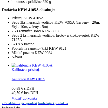
hmotnosť: približne 550 g
Dodávka KEW 4105A obsahuje:
Prístroj KEW 4105A
Sadu 3ks meracích vodičov KEW 7095A (červený - 20m,
žltý - 10m, zelený - 5m)
2 ks zemných sond KEW 8032
Sadu 2 ks meracích vodičov, hrotov a krokosvoriek KEW
7127A
6ks AA batérie
Popruh na rameno (krk) KEW 9121
Mäkké puzdro KEW 9084
Návod
Kalibrácia prístroja...
Kalibrácia KEW 4105A
60,89 € s DPH
49,50 € bez DPH
Vložiť do košíka
« Predchádzajúci produkt
Nasledujúci produkt »
Informácie