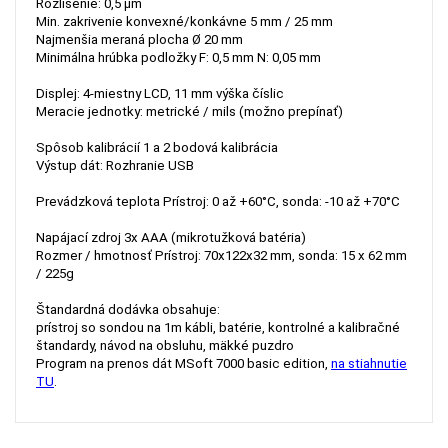
Rozlíšenie: 0,5 μm
Min. zakrivenie konvexné/konkávne 5 mm / 25 mm
Najmenšia meraná plocha Ø 20 mm
Minimálna hrúbka podložky F: 0,5 mm N: 0,05 mm
Displej: 4-miestny LCD, 11 mm výška číslic
Meracie jednotky: metrické / mils (možno prepínať)
Spôsob kalibrácií 1 a 2 bodová kalibrácia
Výstup dát: Rozhranie USB
Prevádzková teplota Prístroj: 0 až +60°C, sonda: -10 až +70°C
Napájací zdroj 3x AAA (mikrotužková batéria)
Rozmer / hmotnosť Prístroj: 70x122x32 mm, sonda: 15 x 62 mm
/ 225g
Štandardná dodávka obsahuje:
prístroj so sondou na 1m kábli, batérie, kontrolné a kalibračné
štandardy, návod na obsluhu, mäkké puzdro
Program na prenos dát MSoft 7000 basic edition,
na stiahnutie
TU
.