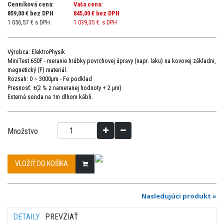
Cenníková cena:
Vaša cena:
859,00 € bez DPH
845,00 €
bez DPH
1 056,57 € s DPH
1 039,35 €
s DPH
Výrobca: ElektroPhysik
MiniTest 650F -
meranie
hrúbky
povrchovej úpravy (napr.
laku)
na
kovovej
základni,
magnetický (F) materiál.
Rozsah: 0 ~ 3000µm - Fe podklad
Presnosť: ±(2 % z nameranej hodnoty + 2 μm)
Externá sonda na 1m dlhom kábli
.
Množstvo
VLOŽIŤ DO KOŠÍKA
Nasledujúci produkt »
DETAILY
PREVZIAŤ