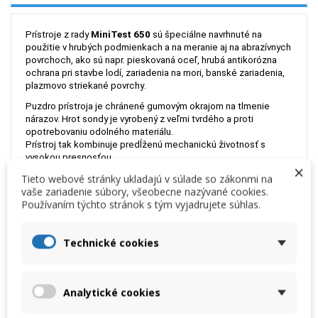
Prístroje z rady
MiniTest 650
sú špeciálne navrhnuté na
použitie v hrubých podmienkach
a na meranie aj na abrazívnych
povrchoch, ako sú napr. pieskovaná oceľ,
hrubá
antikorózna
ochrana pri stavbe lodí,
z
ariadenia na mori, banské zariadenia,
p
lazmovo striekané povrchy
.
Puzdro prístroja je chránené gumovým okrajom na tlmenie
nárazov. Hrot sondy je vyrobený z veľmi tvrdého a proti
opotrebovaniu odolného materiálu.
Prístroj tak kombinuje predĺženú mechanickú životnosť s
vysokou presnosťou.
×
a na abrazívnych povrchoch, ako sú:
Pieskovaná oceľ
Silná
Tieto webové stránky ukladajú v súlade so zákonmi na
ochrana proti korózii pri stavbe lodí
Zariadenia na mori a
vaše zariadenie súbory, všeobecne nazývané cookies.
banské zariadenia
Plazmovo striekané povrchy
Používaním týchto stránok s tým vyjadrujete súhlas.
K dispozícii je v troch prevedeniach:
- MiniTest 650 F – na meranie nemagnetických vrstiev na oceli
Technické cookies
- MiniTest 650 N – na meranie izolačných vrstiev na
neželezných kovoch
- MiniTest 650 FN – na meranie nemagnetických vrstiev na
oceli a izolačných vrstiev na neželezných kovoch (automatické
Analytické cookies
rozoznanie podkladového materiálu).