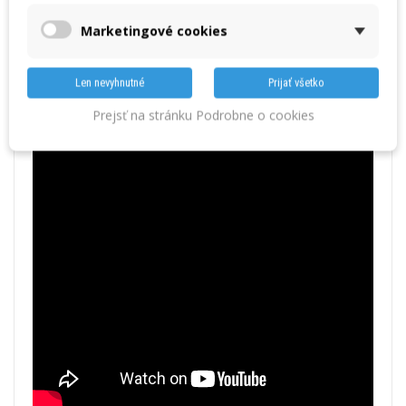
Elektronické prístroje sa rozlišujú podľa princípov merania na:
– metóda F – magneticko-indukčná metóda na meranie farieb,
Marketingové cookies
zinku, chrómu a pod. na magnetických kovoch
– metóda N – metóda vírivých prúdov na meranie farieb,
eloxov, lakov a pod. na nemagnetických kovoch
Len nevyhnutné
Prijať všetko
– metóda FN – oba predošlé princípy v jednom prístroji
Prejsť na stránku Podrobne o cookies