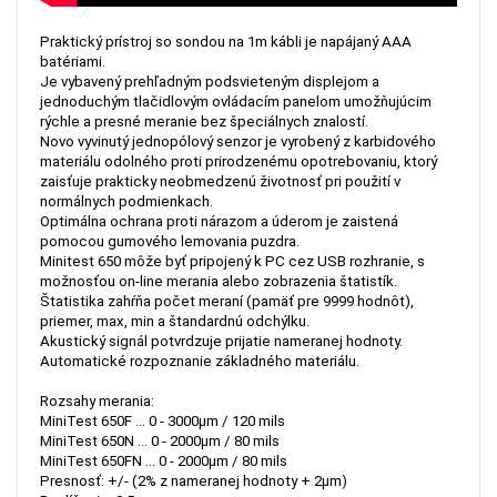
Praktický prístroj so sondou na 1m kábli je napájaný AAA
batériami.
Je vybavený prehľadným podsvieteným displejom a
jednoduchým tlačidlovým ovládacím panelom umožňujúcim
rýchle a presné meranie bez špeciálnych znalostí.
Novo vyvinutý jednopólový senzor je vyrobený z karbidového
materiálu odolného proti prirodzenému opotrebovaniu, ktorý
zaisťuje prakticky neobmedzenú životnosť pri použití v
normálnych podmienkach.
Optimálna ochrana proti nárazom a úderom je zaistená
pomocou gumového lemovania puzdra.
Minitest 650 môže byť pripojený k PC cez USB rozhranie, s
možnosťou on-line merania alebo zobrazenia štatistík.
Štatistika zahŕňa počet meraní (pamäť pre 9999 hodnôt),
priemer, max, min a štandardnú odchýlku.
Akustický signál potvrdzuje prijatie nameranej hodnoty.
Automatické rozpoznanie základného materiálu.
Rozsahy merania:
MiniTest 650F
... 0 - 3000μm / 120 mils
MiniTest 650N
... 0 - 2000μm / 80 mils
MiniTest 650FN
... 0 - 2000μm / 80 mils
Presnosť: +/- (2% z nameranej hodnoty + 2μm)