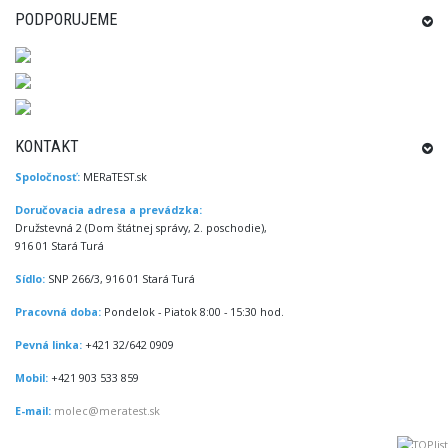
PODPORUJEME
KONTAKT
Spoločnosť:
MERaTEST.sk
Doručovacia adresa a prevádzka:
Družstevná 2 (Dom štátnej správy, 2. poschodie),
916 01 Stará Turá
Sídlo:
SNP 266/3, 916 01 Stará Turá
Pracovná doba:
Pondelok - Piatok 8:00 - 15:30 hod.
Pevná linka:
+421 32/642 0909
Mobil:
+421 903 533 859
E-mail:
molec@meratest.sk