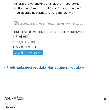
Kalibrácia je vykonávaná v kalibračnom laboratóriu.
Všetky použité meracie a skúšobné zariadenia majú
metrologickú nadväznosť na národné etalóny.
EUROTEST XE MI 3102 BT - TESTER ELEKTRICKÝCH
INŠTALÁCIÍ
1 544,88 € s DPH
1 256,00 € bez DPH
VLOŽIŤ DO KOŠÍKA
« Predchádzajúci produkt
Nasledujúci produkt »
INFORMÁCIE
Informácie