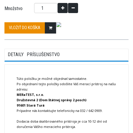
Množstvo
VLOŽIŤ DO KOŠÍKA
DETAILY
PRÍSLUŠENSTVO
Túto položku je možné objednať samostatne.
Po objednaní tejto položky odošlite Váš merací prístroj na našu
adresu:
MERaTEST, s.r.o.
Družstevná 2 (Dom štátnej správy 2.posch)
91601 Stará Turá
Prípadne nás kontaktujte telefonicky na 032 / 642 0909.
Dodacia doba skalibrovaného prístroja je cca 10-12 dní od
doručenia Vášho meracieho prístroja.