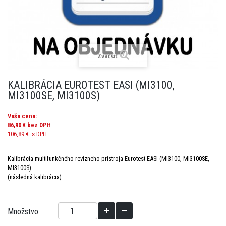
Zväčšiť
KALIBRÁCIA EUROTEST EASI (MI3100,
MI3100SE, MI3100S)
Vaša cena:
86,90 €
bez DPH
106,89 €
s DPH
Kalibrácia multifunkčného revízneho prístroja Eurotest EASI (MI3100, MI3100SE,
MI3100S).
(následná kalibrácia)
Množstvo