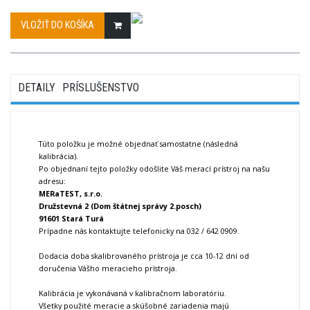
VLOŽIŤ DO KOŠÍKA
DETAILY
PRÍSLUŠENSTVO
Túto položku je možné objednať samostatne (následná
kalibrácia).
Po objednaní tejto položky odošlite Váš merací prístroj na našu
adresu:
MERaTEST, s.r.o.
Družstevná 2 (Dom štátnej správy 2.posch)
91601 Stará Turá
Prípadne nás kontaktujte telefonicky na 032 / 642 0909.
Dodacia doba skalibrovaného prístroja je cca 10-12 dní od
doručenia Vášho meracieho prístroja.
Kalibrácia je vykonávaná v kalibračnom laboratóriu.
Všetky použité meracie a skúšobné zariadenia majú