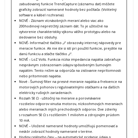
zabudovanej funkcie TrendCapture (záznamu dat) môžete
graficky zobraziť namerané hodnoty bez počítača. (Volitelný
software a kábel rozhrania).
NOVÉ - Záznam vícnásobných meraní alebo viac ako
200hodinový nepretržitý záznam dát. To je užitočné na
vytvorenie charakteristiky výkonu vášho prototypu alebo na
sledovanie bez obsluhy.
NOVÉ- Informačné tlačítko „i“ obrazovky internej nápovedy pre
meracie funkce. Ak nie ste si istí pri použití funkcie, prejdite na
danú funkciu a stlačte tlačítko „i“.
NOVÉ – LoZ Volts. Funkcia nízka impedancia napätia zabraňuje
nesprávnym zobrazeniam údajov spôsobeným šumovým
napätím. Tento režim sa odporúča na zisťovanie neprítomnosti
nebo prítomnosti napätia.
Nové - Šumový filter na presné meranie napätia a frekvence na
motorových pohonov s regulovatelnými otáčkami a na ďalších
elektricky rušivých zariadeniach.
Rozsah 50 Ω - užitočný na meranie a porovnávanie
rozdielov odporov vinutia motorov, nízkoohmových meraniach
alebo meraniach iných prechodových odporov. Dve zdierky
s rozsahom 50 Ω s rozlíšením 1 miliohm a zdrojovým prúdom
10 mA.
NOVÉ – Uložené namerané hodnoty umožňujú pomenovať a
neskôr zobraziť hodnoty namerané v teréne.
Hodiny reálneho času – na automatické pridanie údaja o