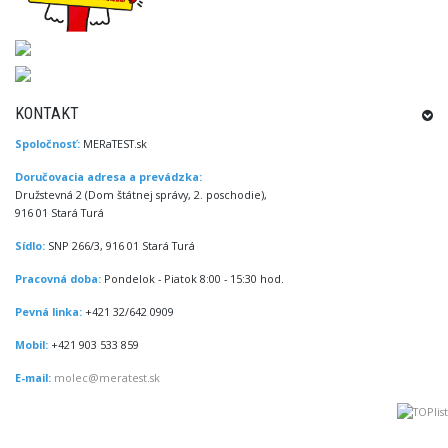
KONTAKT
Spoločnosť:
MERaTEST.sk
Doručovacia adresa a prevádzka:
Družstevná 2 (Dom štátnej správy, 2. poschodie),
916 01 Stará Turá
Sídlo:
SNP 266/3, 916 01 Stará Turá
Pracovná doba:
Pondelok - Piatok 8:00 - 15:30 hod.
Pevná linka:
+421 32/642 0909
Mobil:
+421 903 533 859
E-mail:
molec@meratest.sk