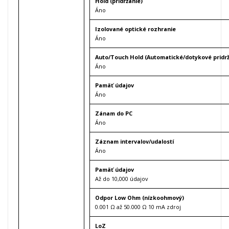
Hold (pridržanie)
Áno
Izolované optické rozhranie
Áno
Auto/Touch Hold (Automatické/dotykové pridrž
Áno
Pamäť údajov
Áno
Zánam do PC
Áno
Záznam intervalov/udalostí
Áno
Pamäť údajov
Až do 10,000 údajov
Odpor Low Ohm (nízkoohmový)
0.001 Ω až 50.000 Ω 10 mA zdroj
LoZ