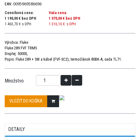
0095969586696
EAN:
Cenníková cena:
Vaša cena:
1 190,00 € bez DPH
1 070,00 €
bez DPH
1 463,70 € s DPH
1 316,10 €
s DPH
Výrobca: Fluke
Fluke 289 FVF TRMS
Displej: 50000,
Popis: Fluke 289 + SW a kábel (FVF-SC2), termočlánok 80BK-A, sada TL71.
Množstvo
VLOŽIŤ DO KOŠÍKA
DETAILY