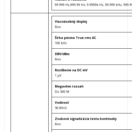
99.999 Hz,999.99 Hz, 9.9999k Hz, 99.999 kHz, 999.
Viacnásobný displej
Áno
Šírka pásma True-rms AC
100 kHz
DBV/dBm
Áno
Rozlíšenie na DC mV
1 μV
Megaohm rozsah
Do 500 M
Vodivosť
50.00nS
Zvuková signalizácia testu kontinuity
Áno