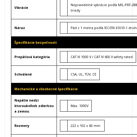
Nepravidelné vybrácie podľa MIL-PRF-2880
Vibrácie
triedy
Náraz
Pád z 1 metra podľa IEC/EN 61010-1 druh
Špecifikácie bezpečnosti
Prepäťová kategória
CAT III 1000 V / CAT IV 600 V safety rated
Schválené
CSA, UL, TÜV, CE
Mechanické a všeobecné špecifikácie
Napätie nedzi
ktoroukoľvek zdierkou
Max. 1000V
a zemou
Rozmery
222 x 102 x 60 mm