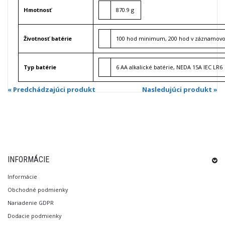
Hmotnosť
870.9 g
Životnosť batérie
100 hod minimum, 200 hod v záznamo
Typ batérie
6 AA alkalické batérie, NEDA 15A IEC LR6
« Predchádzajúci produkt
Nasledujúci produkt »
INFORMÁCIE
Informácie
Obchodné podmienky
Nariadenie GDPR
Dodacie podmienky