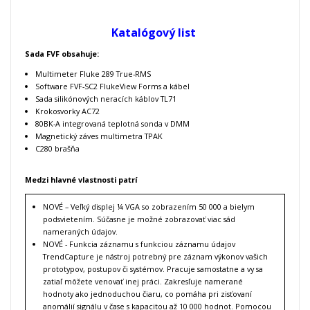
Katalógový list
Sada FVF obsahuje:
Multimeter Fluke 289 True-RMS
Software FVF-SC2 FlukeView Forms a kábel
Sada silikónových neracích káblov TL71
Krokosvorky AC72
80BK-A integrovaná teplotná sonda v DMM
Magnetický záves multimetra TPAK
C280 brašňa
Medzi hlavné vlastnosti patrí
NOVÉ – Veľký displej ¼ VGA so zobrazením 50 000 a bielym
podsvietením. Súčasne je možné zobrazovať viac sád
nameraných údajov.
NOVÉ - Funkcia záznamu s funkciou záznamu údajov
TrendCapture je nástroj potrebný pre záznam výkonov vašich
prototypov, postupov či systémov. Pracuje samostatne a vy sa
zatiaľ môžete venovať inej práci. Zakresľuje namerané
hodnoty ako jednoduchou čiaru, co pomáha pri zisťovaní
anomálií signálu v čase s kapacitou až 10 000 hodnot. Pomocou