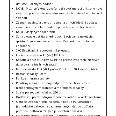
dátume uložených hodnôt.
NOVÉ - Možnosť aktualizovať a rozširovať merací prístroj o nové
vlastnosti priamo v teréne vám zaistí, že budete stále držať krok
s dobou.
Záznam udalostí a trendu - pomáha pri vyhľadávání občas sa
vyskytujícich problémov alebo porúch premenlivých záťaží.
NOVÉ - viacjazyčné rozhranie.
Soft rolovacie tlačítka a jednoduché ovládanie navigácie
sprístupňujú sekundárne funkcie. Možnosť prispôsobenia
zobrazení.
0,025% základná jednosmerná presnosť.
Frekvenčné pásmo AC (str.) 100 kHz
Napätie a prúd true-rms AC (st) na presné zmeranie zložitých
signálov a nelineárnych záťaží.
Meranie až do 10 A (20 A počas 30 sekúnd; 10 A nepřetržite)
Rozsah kapacity 100 mF
Funkcia merania teploty
Relatívny režim odstraňuje odpor meracích vodičov pri
nízkoohmových meraniach a meraniach kapacity.
Špičky pulzov zachytí až od 250 µs.
Dodáva sa s prvotriednymi meracími vodičmi a krokosvorkami.
Optické USB rozhranie na komunikáciu s PC umožňuje
jednoduché sťahovánie zaznamenaných dát do počítača
pomocou softwaru FVF (nie je súčasťou dodávky).
Navigačné klávesy umožňujú uživateľovi rýchly výber možností