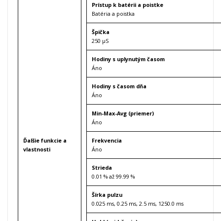
Prístup k batérii a poistke
Batéria a poistka
Špička
250 μS
Hodiny s uplynutým časom
Áno
Hodiny s časom dňa
Áno
Min-Max-Avg (priemer)
Áno
Ďalšie funkcie a
Frekvencia
vlastnosti
Áno
Strieda
0.01 % až 99.99 %
Šírka pulzu
0.025 ms, 0.25 ms, 2.5 ms, 1250.0 ms