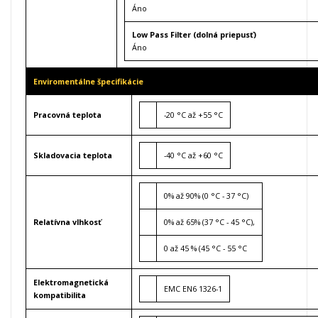
Áno
Low Pass Filter (dolná priepusť)
Áno
Enviromentálne špecifikácie
Pracovná teplota
-20 °C až +55 °C
Skladovacia teplota
-40 °C až +60 °C
0% až 90% (0 °C - 37 °C)
Relatívna vlhkosť
0% až 65% (37 °C - 45 °C),
0 až 45 % (45 °C - 55 °C
Elektromagnetická
EMC EN6 1326-1
kompatibilita