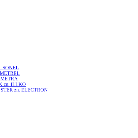
 zn. SONEL
zn. METREL
zn. METRA
VEX zn. ILLKO
UNITESTER zn. ELECTRON