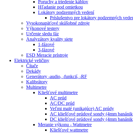
Poruchy a triedenie káblov
Hľadanie pod omietkou
Lokátory podzemných vedení
Príslušentvo pre lokátory podzemných vede
Vysokonapäťové skúšobné zdroje
Výkonové testery
Určenie sledu fáz
Analyzátory kvality siete
1-fázové
3-fázové
ESD Meracie prístroje
Elektrické veličiny
Čítače
Dekády
Generátory -audio, -funkcií, -RF
Kalibrátory
Multimetre
Kliešťové multimetre
AC prúd
AC/DC prúd
Veľmi malé (unikajúce) AC prúdy
AC kliešťové prúdové sondy (4mm banánik
DC kliešťové prúdové sondy (4mm banánik
Meranie výkonu - Wattmetre
Kliešťové wattmetre