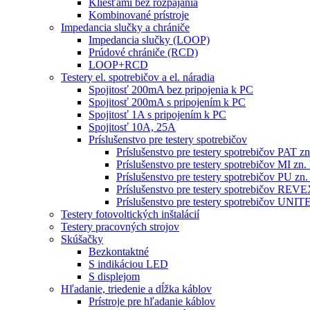
Kliešťami bez rozpájania
Kombinované prístroje
Impedancia slučky a chrániče
Impedancia slučky (LOOP)
Prúdové chrániče (RCD)
LOOP+RCD
Testery el. spotrebičov a el. náradia
Spojitosť 200mA bez pripojenia k PC
Spojitosť 200mA s pripojením k PC
Spojitosť 1A s pripojením k PC
Spojitosť 10A, 25A
Príslušenstvo pre testery spotrebičov
Príslušenstvo pre testery spotrebičov PAT
Príslušenstvo pre testery spotrebičov MI 
Príslušenstvo pre testery spotrebičov PU 
Príslušenstvo pre testery spotrebičov RE
Príslušenstvo pre testery spotrebičov 
Testery fotovoltických inštalácií
Testery pracovných strojov
Skúšačky
Bezkontaktné
S indikáciou LED
S displejom
Hľadanie, triedenie a dĺžka káblov
Prístroje pre hľadanie káblov