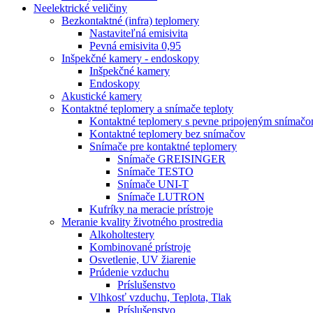
Neelektrické veličiny
Bezkontaktné (infra) teplomery
Nastaviteľná emisivita
Pevná emisivita 0,95
Inšpekčné kamery - endoskopy
Inšpekčné kamery
Endoskopy
Akustické kamery
Kontaktné teplomery a snímače teploty
Kontaktné teplomery s pevne pripojeným snímač
Kontaktné teplomery bez snímačov
Snímače pre kontaktné teplomery
Snímače GREISINGER
Snímače TESTO
Snímače UNI-T
Snímače LUTRON
Kufríky na meracie prístroje
Meranie kvality životného prostredia
Alkoholtestery
Kombinované prístroje
Osvetlenie, UV žiarenie
Prúdenie vzduchu
Príslušenstvo
Vlhkosť vzduchu, Teplota, Tlak
Príslušenstvo