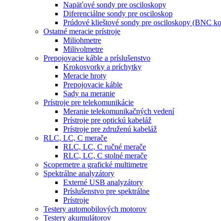
Napäťové sondy pre osciloskopy
Diferenciálne sondy pre osciloskop
Prúdové klieštové sondy pre osciloskopy (BNC ko
Ostatné meracie prístroje
Miliohmetre
Milivolmetre
Prepojovacie káble a príslušenstvo
Krokosvorky a príchytky
Meracie hroty
Prepojovacie káble
Sady na meranie
Prístroje pre telekomunikácie
Meranie telekomunikačných vedení
Prístroje pre optickú kabeláž
Prístroje pre združenú kabeláž
RLC, LC, C merače
RLC, LC, C ručné merače
RLC, LC, C stolné merače
Scopemetre a grafické multimetre
Spektrálne analyzátory
Externé USB analyzátory
Príslušenstvo pre spektrálne
Prístroje
Testery automobilových motorov
Testery akumulátorov