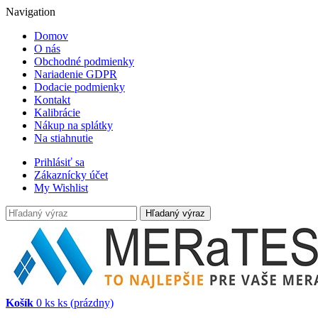
Navigation
Domov
O nás
Obchodné podmienky
Nariadenie GDPR
Dodacie podmienky
Kontakt
Kalibrácie
Nákup na splátky
Na stiahnutie
Prihlásiť sa
Zákaznícky účet
My Wishlist
Hľadaný výraz
Košík
0
ks
ks
(prázdny)