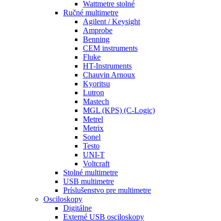
Wattmetre stolné
Ručné multimetre
Agilent / Keysight
Amprobe
Benning
CEM instruments
Fluke
HT-Instruments
Chauvin Arnoux
Kyoritsu
Lutron
Mastech
MGL (KPS) (C-Logic)
Metrel
Metrix
Sonel
Testo
UNI-T
Voltcraft
Stolné multimetre
USB multimetre
Príslušenstvo pre multimetre
Osciloskopy
Digitálne
Externé USB osciloskopy