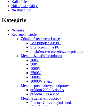
Kalibrácie
Nákup na splátky
Na stiahnutie
Kategórie
Novinky
Revízne prístroje
Združené revízne prístroje
Bez pripojenia k PC
S pripojením na PC
Príslušenstvo pre združené prístroje
Meranie izolačného odporu
100V
500V
1000V
2500V
5000V
10000V a viac
Meranie prechodových odporov
prúdom 200mA do 2A
prúdom 10A a viac
Meranie zemných odporov
Pomocnými zemnými sondami