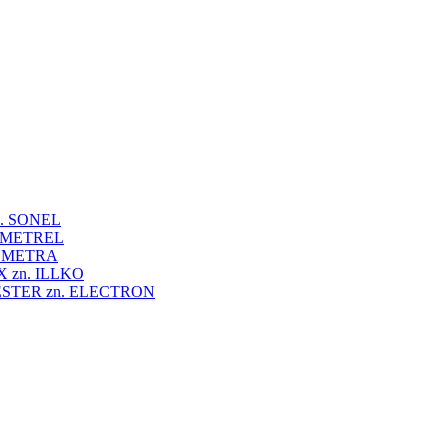
 zn. SONEL
zn. METREL
zn. METRA
VEX zn. ILLKO
UNITESTER zn. ELECTRON