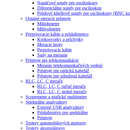
Napäťové sondy pre osciloskopy
Diferenciálne sondy pre osciloskop
Prúdové klieštové sondy pre osciloskopy (BNC ko
Ostatné meracie prístroje
Miliohmetre
Milivolmetre
Prepojovacie káble a príslušenstvo
Krokosvorky a príchytky
Meracie hroty
Prepojovacie káble
Sady na meranie
Prístroje pre telekomunikácie
Meranie telekomunikačných vedení
Prístroje pre optickú kabeláž
Prístroje pre združenú kabeláž
RLC, LC, C merače
RLC, LC, C ručné merače
RLC, LC, C stolné merače
Scopemetre a grafické multimetre
Spektrálne analyzátory
Externé USB analyzátory
Príslušenstvo pre spektrálne
Prístroje
Testery automobilových motorov
Testery akumulátorov