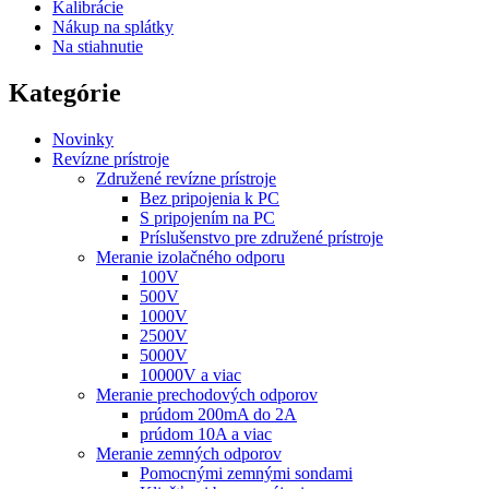
Kalibrácie
Nákup na splátky
Na stiahnutie
Kategórie
Novinky
Revízne prístroje
Združené revízne prístroje
Bez pripojenia k PC
S pripojením na PC
Príslušenstvo pre združené prístroje
Meranie izolačného odporu
100V
500V
1000V
2500V
5000V
10000V a viac
Meranie prechodových odporov
prúdom 200mA do 2A
prúdom 10A a viac
Meranie zemných odporov
Pomocnými zemnými sondami