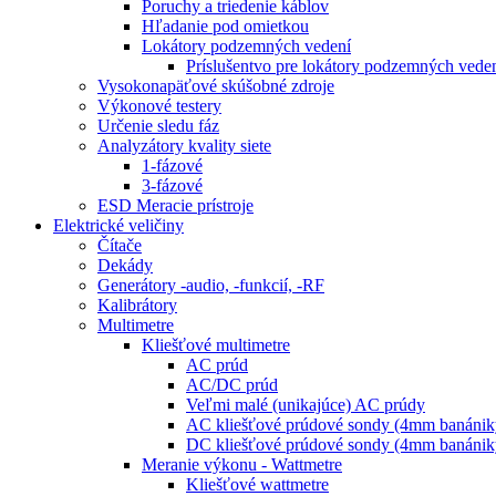
Poruchy a triedenie káblov
Hľadanie pod omietkou
Lokátory podzemných vedení
Príslušentvo pre lokátory podzemných vede
Vysokonapäťové skúšobné zdroje
Výkonové testery
Určenie sledu fáz
Analyzátory kvality siete
1-fázové
3-fázové
ESD Meracie prístroje
Elektrické veličiny
Čítače
Dekády
Generátory -audio, -funkcií, -RF
Kalibrátory
Multimetre
Kliešťové multimetre
AC prúd
AC/DC prúd
Veľmi malé (unikajúce) AC prúdy
AC kliešťové prúdové sondy (4mm banánik
DC kliešťové prúdové sondy (4mm banánik
Meranie výkonu - Wattmetre
Kliešťové wattmetre