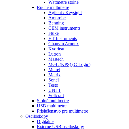
Wattmetre stolné
Ručné multimetre
Agilent / Keysight
Amprobe
Benning
CEM instruments
Fluke
HT-Instruments
Chauvin Arnoux
Kyoritsu
Lutron
Mastech
MGL (KPS) (C-Logic)
Metrel
Metrix
Sonel
Testo
UNI-T
Voltcraft
Stolné multimetre
USB multimetre
Príslušenstvo pre multimetre
Osciloskopy
Digitálne
Externé USB osciloskopy