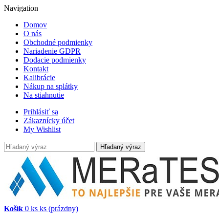
Navigation
Domov
O nás
Obchodné podmienky
Nariadenie GDPR
Dodacie podmienky
Kontakt
Kalibrácie
Nákup na splátky
Na stiahnutie
Prihlásiť sa
Zákaznícky účet
My Wishlist
Hľadaný výraz
Košík
0
ks
ks
(prázdny)