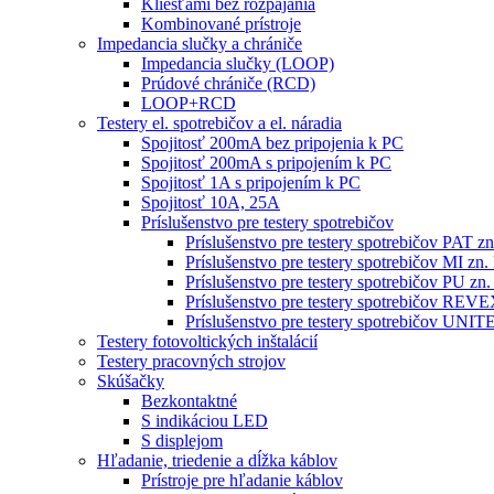
Kliešťami bez rozpájania
Kombinované prístroje
Impedancia slučky a chrániče
Impedancia slučky (LOOP)
Prúdové chrániče (RCD)
LOOP+RCD
Testery el. spotrebičov a el. náradia
Spojitosť 200mA bez pripojenia k PC
Spojitosť 200mA s pripojením k PC
Spojitosť 1A s pripojením k PC
Spojitosť 10A, 25A
Príslušenstvo pre testery spotrebičov
Príslušenstvo pre testery spotrebičov PAT
Príslušenstvo pre testery spotrebičov MI 
Príslušenstvo pre testery spotrebičov PU 
Príslušenstvo pre testery spotrebičov RE
Príslušenstvo pre testery spotrebičov 
Testery fotovoltických inštalácií
Testery pracovných strojov
Skúšačky
Bezkontaktné
S indikáciou LED
S displejom
Hľadanie, triedenie a dĺžka káblov
Prístroje pre hľadanie káblov