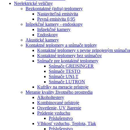
Neelektrické veličiny
Bezkontaktné (infra) teplomery
Nastaviteľná emisivita
Pevná emisivita 0,95
Inšpekčné kamery - endoskopy
Inšpekčné kamery
Endoskopy
Akustické kamery
Kontaktné teplomery a snímače teploty
Kontaktné teplomery s pevne pripojeným snímač
Kontaktné teplomery bez snímačov
Snímače pre kontaktné teplomery
Snímače GREISINGER
Snímače TESTO
Snímače UNI-T
Snímače LUTRON
Kufríky na meracie prístroje
Meranie kvality životného prostredia
Alkoholtestery
Kombinované prístroje
Osvetlenie, UV žiarenie
Prúdenie vzduchu
Príslušenstvo
Vlhkosť vzduchu, Teplota, Tlak
Príslušenstvo