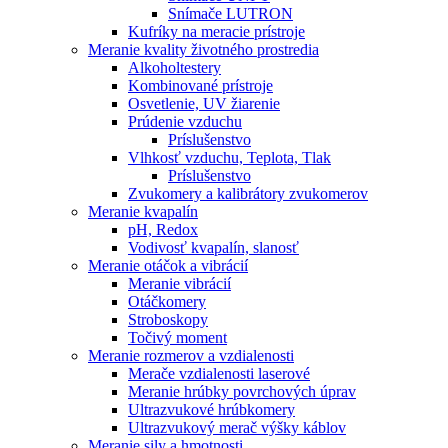
Snímače LUTRON
Kufríky na meracie prístroje
Meranie kvality životného prostredia
Alkoholtestery
Kombinované prístroje
Osvetlenie, UV žiarenie
Prúdenie vzduchu
Príslušenstvo
Vlhkosť vzduchu, Teplota, Tlak
Príslušenstvo
Zvukomery a kalibrátory zvukomerov
Meranie kvapalín
pH, Redox
Vodivosť kvapalín, slanosť
Meranie otáčok a vibrácií
Meranie vibrácií
Otáčkomery
Stroboskopy
Točivý moment
Meranie rozmerov a vzdialenosti
Merače vzdialenosti laserové
Meranie hrúbky povrchových úprav
Ultrazvukové hrúbkomery
Ultrazvukový merač výšky káblov
Meranie sily a hmotnosti