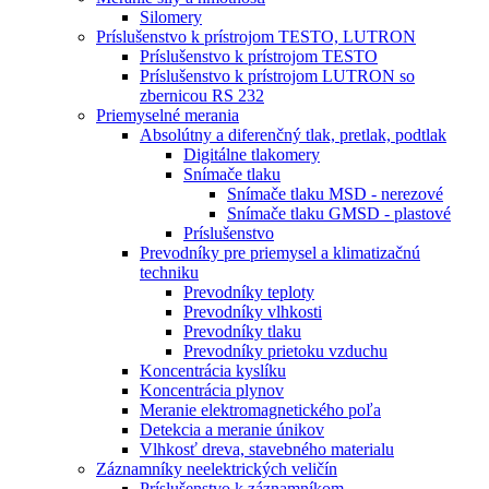
Silomery
Príslušenstvo k prístrojom TESTO, LUTRON
Príslušenstvo k prístrojom TESTO
Príslušenstvo k prístrojom LUTRON so
zbernicou RS 232
Priemyselné merania
Absolútny a diferenčný tlak, pretlak, podtlak
Digitálne tlakomery
Snímače tlaku
Snímače tlaku MSD - nerezové
Snímače tlaku GMSD - plastové
Príslušenstvo
Prevodníky pre priemysel a klimatizačnú
techniku
Prevodníky teploty
Prevodníky vlhkosti
Prevodníky tlaku
Prevodníky prietoku vzduchu
Koncentrácia kyslíku
Koncentrácia plynov
Meranie elektromagnetického poľa
Detekcia a meranie únikov
Vlhkosť dreva, stavebného materialu
Záznamníky neelektrických veličín
Príslušenstvo k záznamníkom