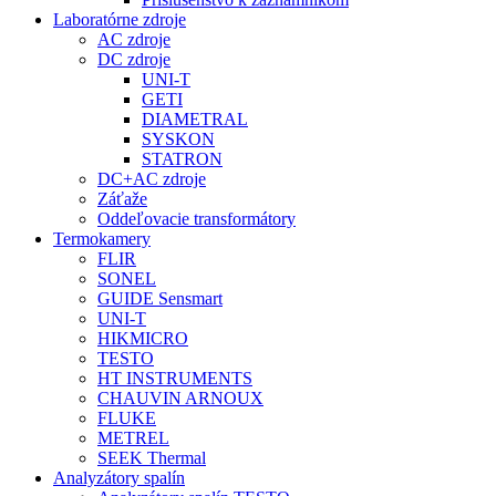
Laboratórne zdroje
AC zdroje
DC zdroje
UNI-T
GETI
DIAMETRAL
SYSKON
STATRON
DC+AC zdroje
Záťaže
Oddeľovacie transformátory
Termokamery
FLIR
SONEL
GUIDE Sensmart
UNI-T
HIKMICRO
TESTO
HT INSTRUMENTS
CHAUVIN ARNOUX
FLUKE
METREL
SEEK Thermal
Analyzátory spalín