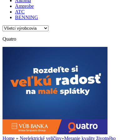
Alkoma
Amprobe
ATC
BENNING
Quatro
Home
»
Neelektrické veličiny
»
Meranie kvality životného