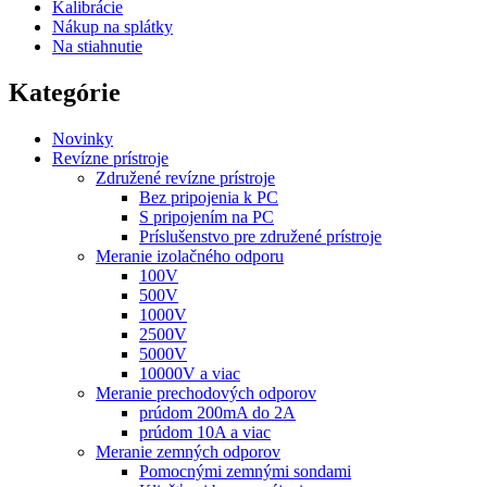
Kalibrácie
Nákup na splátky
Na stiahnutie
Kategórie
Novinky
Revízne prístroje
Združené revízne prístroje
Bez pripojenia k PC
S pripojením na PC
Príslušenstvo pre združené prístroje
Meranie izolačného odporu
100V
500V
1000V
2500V
5000V
10000V a viac
Meranie prechodových odporov
prúdom 200mA do 2A
prúdom 10A a viac
Meranie zemných odporov
Pomocnými zemnými sondami