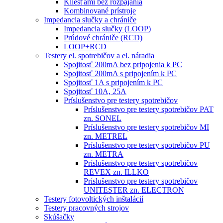
Kliešťami bez rozpájania
Kombinované prístroje
Impedancia slučky a chrániče
Impedancia slučky (LOOP)
Prúdové chrániče (RCD)
LOOP+RCD
Testery el. spotrebičov a el. náradia
Spojitosť 200mA bez pripojenia k PC
Spojitosť 200mA s pripojením k PC
Spojitosť 1A s pripojením k PC
Spojitosť 10A, 25A
Príslušenstvo pre testery spotrebičov
Príslušenstvo pre testery spotrebičov PAT
zn. SONEL
Príslušenstvo pre testery spotrebičov MI
zn. METREL
Príslušenstvo pre testery spotrebičov PU
zn. METRA
Príslušenstvo pre testery spotrebičov
REVEX zn. ILLKO
Príslušenstvo pre testery spotrebičov
UNITESTER zn. ELECTRON
Testery fotovoltických inštalácií
Testery pracovných strojov
Skúšačky