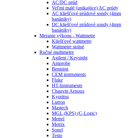
AC/DC prúd
Veľmi malé (unikajúce) AC prúdy
AC kliešťové prúdové sondy (4mm
banániky)
DC kliešťové prúdové sondy (4mm
banániky)
Meranie výkonu - Wattmetre
Kliešťové wattmetre
Wattmetre stolné
Ručné multimetre
Agilent / Keysight
Amprobe
Benning
CEM instruments
Fluke
HT-Instruments
Chauvin Arnoux
Kyoritsu
Lutron
Mastech
MGL (KPS) (C-Logic)
Metrel
Metrix
Sonel
Testo