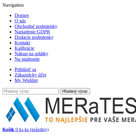
Navigation
Domov
O nás
Obchodné podmienky
Nariadenie GDPR
Dodacie podmienky
Kontakt
Kalibrácie
Nákup na splátky
Na stiahnutie
Prihlásiť sa
Zákaznícky účet
My Wishlist
Hľadaný výraz
Košík
0
ks
ks
(prázdny)