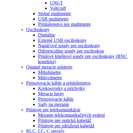
UNI-T
Voltcraft
Stolné multimetre
USB multimetre
Príslušenstvo pre multimetre
Osciloskopy
Digitálne
Externé USB osciloskopy
Napäťové sondy pre osciloskopy
Diferenciálne sondy pre osciloskop
Prúdové klieštové sondy pre osciloskopy (BNC
konektor)
Ostatné meracie prístroje
Miliohmetre
Milivolmetre
Prepojovacie káble a príslušenstvo
Krokosvorky a príchytky
Meracie hroty
Prepojovacie káble
Sady na meranie
Prístroje pre telekomunikácie
Meranie telekomunikačných vedení
Prístroje pre optickú kabeláž
Prístroje pre združenú kabeláž
RLC, LC, C merače