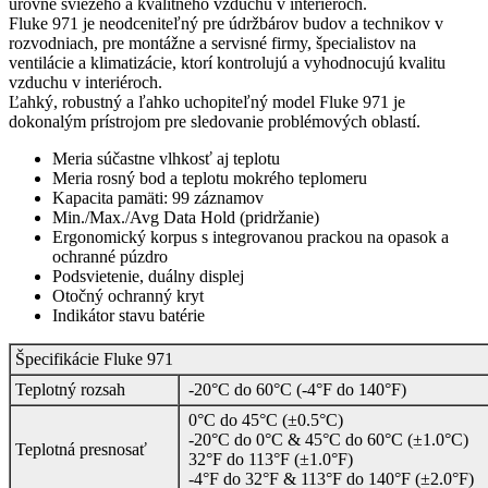
úrovne sviežeho a kvalitného vzduchu v interiéroch.
Fluke 971 je neodceniteľný pre údržbárov budov a technikov v
rozvodniach, pre montážne a servisné firmy, špecialistov na
ventilácie a klimatizácie, ktorí kontrolujú a vyhodnocujú kvalitu
vzduchu v interiéroch.
Ľahký, robustný a ľahko uchopiteľný model Fluke 971 je
dokonalým prístrojom pre sledovanie problémových oblastí.
Meria súčastne vlhkosť aj teplotu
Meria rosný bod a teplotu mokrého teplomeru
Kapacita pamäti: 99 záznamov
Min./Max./Avg Data Hold (pridržanie)
Ergonomický korpus s integrovanou prackou na opasok a
ochranné púzdro
Podsvietenie, duálny displej
Otočný ochranný kryt
Indikátor stavu batérie
Špecifikácie Fluke 971
Teplotný rozsah
-20°C do 60°C (-4°F do 140°F)
0°C do 45°C (±0.5°C)
-20°C do 0°C & 45°C do 60°C (±1.0°C)
Teplotná presnosať
32°F do 113°F (±1.0°F)
-4°F do 32°F & 113°F do 140°F (±2.0°F)