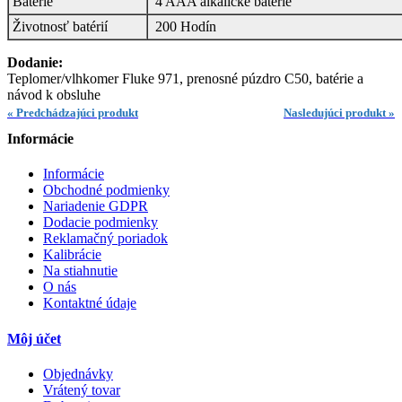
Batérie
4 AAA alkalické batérie
Životnosť batérií
200 Hodín
Dodanie:
Teplomer/vlhkomer Fluke 971, prenosné púzdro C50, batérie a
návod k obsluhe
« Predchádzajúci produkt
Nasledujúci produkt »
Informácie
Informácie
Obchodné podmienky
Nariadenie GDPR
Dodacie podmienky
Reklamačný poriadok
Kalibrácie
Na stiahnutie
O nás
Kontaktné údaje
Môj účet
Objednávky
Vrátený tovar