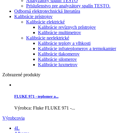
Analyzátory spalín TESTO
Príslušenstvo pre analyzátory spalín TESTO.
Odborná elektrotechnická literatúra
Kalibrácie prístrojov
Kalibrácie elektrické
Kalibrácie revíznych prístrojov
Kalibrácie multimetrov
Kalibrácie neelektrické
Kalibrácie teploty a vlhkosti
Kalibrácie infrateplomerov a termokamier
Kalibrácie tlakomerov
Kalibrácie silomerov
Kalibrácie luxmetrov
Zobrazené produkty
FLUKE 971 - teplomer a...
Výrobca: Fluke FLUKE 971 -...
Výrobcovia
4L