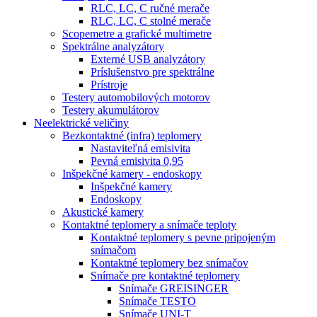
RLC, LC, C ručné merače
RLC, LC, C stolné merače
Scopemetre a grafické multimetre
Spektrálne analyzátory
Externé USB analyzátory
Príslušenstvo pre spektrálne
Prístroje
Testery automobilových motorov
Testery akumulátorov
Neelektrické veličiny
Bezkontaktné (infra) teplomery
Nastaviteľná emisivita
Pevná emisivita 0,95
Inšpekčné kamery - endoskopy
Inšpekčné kamery
Endoskopy
Akustické kamery
Kontaktné teplomery a snímače teploty
Kontaktné teplomery s pevne pripojeným
snímačom
Kontaktné teplomery bez snímačov
Snímače pre kontaktné teplomery
Snímače GREISINGER
Snímače TESTO
Snímače UNI-T