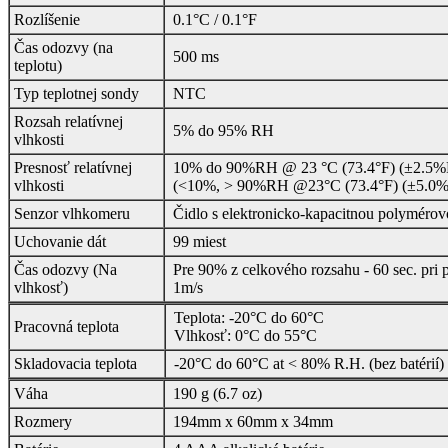
Rozlíšenie
0.1°C / 0.1°F
Čas odozvy (na
500 ms
teplotu)
Typ teplotnej sondy
NTC
Rozsah relatívnej
5% do 95% RH
vlhkosti
Presnosť relatívnej
10% do 90%RH @ 23 °C (73.4°F) (±2.5
vlhkosti
(<10%, > 90%RH @23°C (73.4°F) (±5.0
Senzor vlhkomeru
Čidlo s elektronicko-kapacitnou polymérov
Uchovanie dát
99 miest
Čas odozvy (Na
Pre 90% z celkového rozsahu - 60 sec. pri
vlhkosť)
1m/s
Teplota: -20°C do 60°C
Pracovná teplota
Vlhkosť: 0°C do 55°C
Skladovacia teplota
-20°C do 60°C at < 80% R.H. (bez batérií)
Váha
190 g (6.7 oz)
Rozmery
194mm x 60mm x 34mm