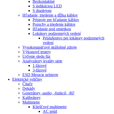
Bezkontaktné
S indikáciou LED
S displejom
Hľadanie, triedenie a dĺžka káblov
Prístroje pre hľadanie káblov
Poruchy a triedenie káblov
Hľadanie pod omietkou
Lokátory podzemných vedení
Príslušentvo pre lokátory podzemných
vedení
Vysokonapäťové skúšobné zdroje
Výkonové testery
Určenie sledu fáz
Analyzátory kvality siete
1-fázové
3-fázové
ESD Meracie prístroje
Elektrické veličiny
Čítače
Dekády
Generátory -audio, -funkcií, -RF
Kalibrátory
Multimetre
Kliešťové multimetre
AC prúd