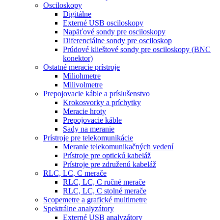
Osciloskopy
Digitálne
Externé USB osciloskopy
Napäťové sondy pre osciloskopy
Diferenciálne sondy pre osciloskop
Prúdové klieštové sondy pre osciloskopy (BNC
konektor)
Ostatné meracie prístroje
Miliohmetre
Milivolmetre
Prepojovacie káble a príslušenstvo
Krokosvorky a príchytky
Meracie hroty
Prepojovacie káble
Sady na meranie
Prístroje pre telekomunikácie
Meranie telekomunikačných vedení
Prístroje pre optickú kabeláž
Prístroje pre združenú kabeláž
RLC, LC, C merače
RLC, LC, C ručné merače
RLC, LC, C stolné merače
Scopemetre a grafické multimetre
Spektrálne analyzátory
Externé USB analyzátory