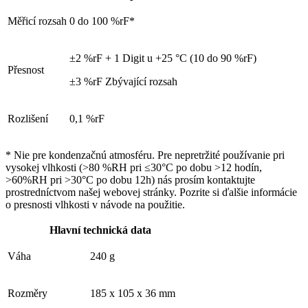
Měřicí rozsah
0 do 100 %rF*
±2 %rF + 1 Digit u +25 °C (10 do 90 %rF)
Přesnost
±3 %rF Zbývající rozsah
Rozlišení
0,1 %rF
*
Nie pre kondenzačnú atmosféru.
Pre nepretržité používanie pri
vysokej vlhkosti (>80 %RH pri ≤30°C po dobu >12 hodín,
>60%RH pri >30°C po dobu 12h) nás prosím kontaktujte
prostredníctvom našej webovej stránky.
Pozrite si ďalšie informácie
o presnosti vlhkosti v návode na použitie.
Hlavní technická data
Váha
240 g
Rozměry
185 x 105 x 36 mm