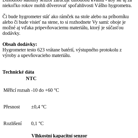
niekoľko rokov mohli dôverovať spoľahlivosti Vášho hygrometra.
Či bude hygrometer stáť ako rámček na stole alebo na príborníku
alebo či bude visieť na stene, to si rozhodnete Vy sami: oboje je
možné aj vďaka pripevňovaciemu materiálu, ktorý je súčasťou
dodávky.
Obsah dodávky:
Hygrometer testo 623 vrátane batérií, výstupného protokolu z
výroby a upevňovacieho materiálu.
Technické dáta
NTC
Měřicí rozsah
-10 do +60 °C
Přesnost
±0,4 °C
Rozlišení
0,1 °C
Vlhkostní kapacitní senzor