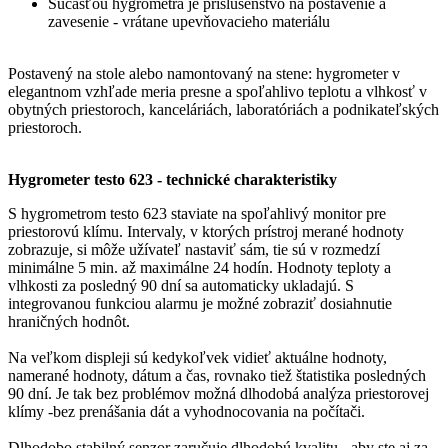
Súčasťou hygrometra je príslušenstvo na postavenie a
zavesenie - vrátane upevňovacieho materiálu
Postavený na stole alebo namontovaný na stene: hygrometer v
elegantnom vzhľade meria presne a spoľahlivo teplotu a vlhkosť v
obytných priestoroch, kanceláriách, laboratóriách a podnikateľských
priestoroch.
Hygrometer testo 623 - technické charakteristiky
S hygrometrom testo 623 staviate na spoľahlivý monitor pre
priestorovú klímu. Intervaly, v ktorých prístroj merané hodnoty
zobrazuje, si môže užívateľ nastaviť sám, tie sú v rozmedzí
minimálne 5 min. až maximálne 24 hodín. Hodnoty teploty a
vlhkosti za posledný 90 dní sa automaticky ukladajú. S
integrovanou funkciou alarmu je možné zobraziť dosiahnutie
hraničných hodnôt.
Na veľkom displeji sú kedykoľvek vidieť aktuálne hodnoty,
namerané hodnoty, dátum a čas, rovnako tiež štatistika posledných
90 dní. Je tak bez problémov možná dlhodobá analýza priestorovej
klímy -bez prenášania dát a vyhodnocovania na počítači.
Dlhodobo stabilný senzor zaručuje dlhodobú kvalitu - aby ste aj za