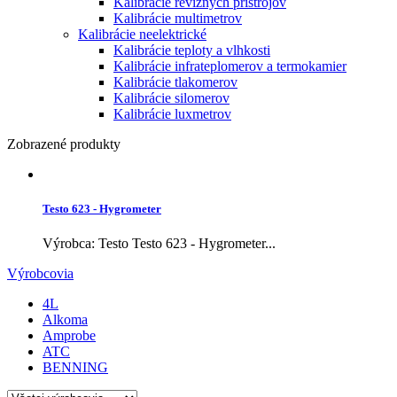
Kalibrácie revíznych prístrojov
Kalibrácie multimetrov
Kalibrácie neelektrické
Kalibrácie teploty a vlhkosti
Kalibrácie infrateplomerov a termokamier
Kalibrácie tlakomerov
Kalibrácie silomerov
Kalibrácie luxmetrov
Zobrazené produkty
Testo 623 - Hygrometer
Výrobca: Testo Testo 623 - Hygrometer...
Výrobcovia
4L
Alkoma
Amprobe
ATC
BENNING