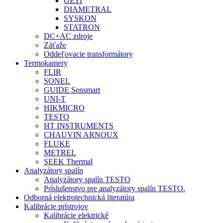
GETI
DIAMETRAL
SYSKON
STATRON
DC+AC zdroje
Záťaže
Oddeľovacie transformátory
Termokamery
FLIR
SONEL
GUIDE Sensmart
UNI-T
HIKMICRO
TESTO
HT INSTRUMENTS
CHAUVIN ARNOUX
FLUKE
METREL
SEEK Thermal
Analyzátory spalín
Analyzátory spalín TESTO
Príslušenstvo pre analyzátory spalín TESTO.
Odborná elektrotechnická literatúra
Kalibrácie prístrojov
Kalibrácie elektrické