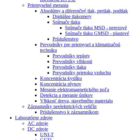
Priemyselné merania
Absolútny a diferenčný tlak, pretlak, podtlak
Digitálne tlakomery
Snímače tlaku
Snímače tlaku MSD - nerezové
Snímače tlaku GMSD - plastové
Príslušenstvo
Prevodníky pre priemysel a klimatizačnú
techniku
Prevodníky teploty
Prevodníky vlhkosti
Prevodníky tlaku
Prevodníky prietoku vzduchu
Koncentrácia kyslíku
Koncentrácia plynov
Meranie elektromagnetického poľa
Detekcia a meranie únikov
Vlhkosť dreva, stavebného materialu
Záznamníky neelektrických veličín
Príslušenstvo k záznamníkom
Laboratórne zdroje
AC zdroje
DC zdroje
UNI-T