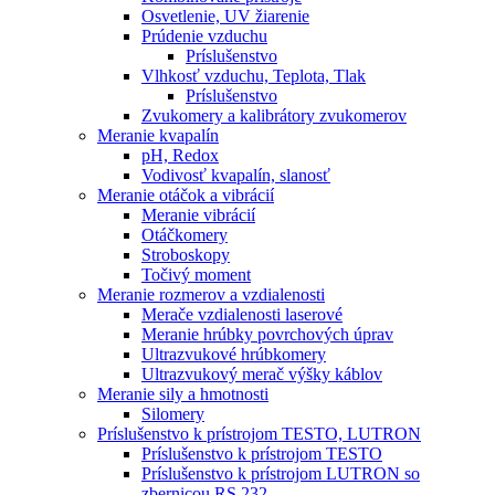
Osvetlenie, UV žiarenie
Prúdenie vzduchu
Príslušenstvo
Vlhkosť vzduchu, Teplota, Tlak
Príslušenstvo
Zvukomery a kalibrátory zvukomerov
Meranie kvapalín
pH, Redox
Vodivosť kvapalín, slanosť
Meranie otáčok a vibrácií
Meranie vibrácií
Otáčkomery
Stroboskopy
Točivý moment
Meranie rozmerov a vzdialenosti
Merače vzdialenosti laserové
Meranie hrúbky povrchových úprav
Ultrazvukové hrúbkomery
Ultrazvukový merač výšky káblov
Meranie sily a hmotnosti
Silomery
Príslušenstvo k prístrojom TESTO, LUTRON
Príslušenstvo k prístrojom TESTO
Príslušenstvo k prístrojom LUTRON so
zbernicou RS 232