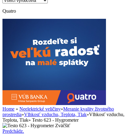
Quatro
Home
»
Neelektrické veličiny
»
Meranie kvality životného
prostredia
»
Vlhkosť vzduchu, Teplota, Tlak
»
Vlhkosť vzduchu,
Teplota, Tlak
»
Testo 623 - Hygrometer
Zväčšiť
Predchádz.