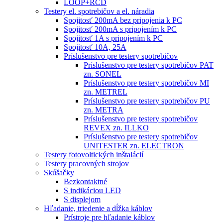
LOOP+RCD
Testery el. spotrebičov a el. náradia
Spojitosť 200mA bez pripojenia k PC
Spojitosť 200mA s pripojením k PC
Spojitosť 1A s pripojením k PC
Spojitosť 10A, 25A
Príslušenstvo pre testery spotrebičov
Príslušenstvo pre testery spotrebičov PAT
zn. SONEL
Príslušenstvo pre testery spotrebičov MI
zn. METREL
Príslušenstvo pre testery spotrebičov PU
zn. METRA
Príslušenstvo pre testery spotrebičov
REVEX zn. ILLKO
Príslušenstvo pre testery spotrebičov
UNITESTER zn. ELECTRON
Testery fotovoltických inštalácií
Testery pracovných strojov
Skúšačky
Bezkontaktné
S indikáciou LED
S displejom
Hľadanie, triedenie a dĺžka káblov
Prístroje pre hľadanie káblov