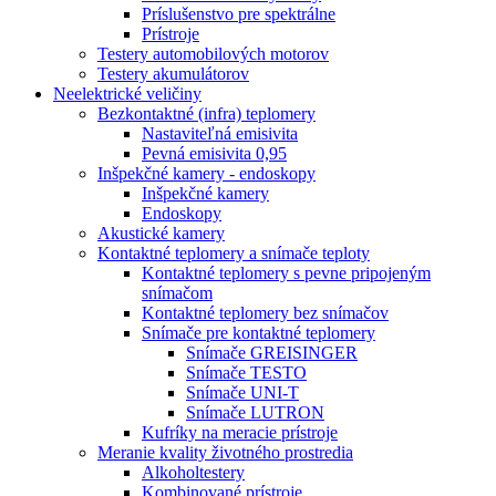
Príslušenstvo pre spektrálne
Prístroje
Testery automobilových motorov
Testery akumulátorov
Neelektrické veličiny
Bezkontaktné (infra) teplomery
Nastaviteľná emisivita
Pevná emisivita 0,95
Inšpekčné kamery - endoskopy
Inšpekčné kamery
Endoskopy
Akustické kamery
Kontaktné teplomery a snímače teploty
Kontaktné teplomery s pevne pripojeným
snímačom
Kontaktné teplomery bez snímačov
Snímače pre kontaktné teplomery
Snímače GREISINGER
Snímače TESTO
Snímače UNI-T
Snímače LUTRON
Kufríky na meracie prístroje
Meranie kvality životného prostredia
Alkoholtestery
Kombinované prístroje