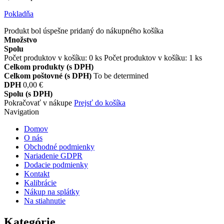
Pokladňa
Produkt bol úspešne pridaný do nákupného košíka
Množstvo
Spolu
Počet produktov v košíku:
0
ks
Počet produktov v košíku: 1 ks
Celkom produkty (s DPH)
Celkom poštovné (s DPH)
To be determined
DPH
0,00 €
Spolu (s DPH)
Pokračovať v nákupe
Prejsť do košíka
Navigation
Domov
O nás
Obchodné podmienky
Nariadenie GDPR
Dodacie podmienky
Kontakt
Kalibrácie
Nákup na splátky
Na stiahnutie
Kategórie