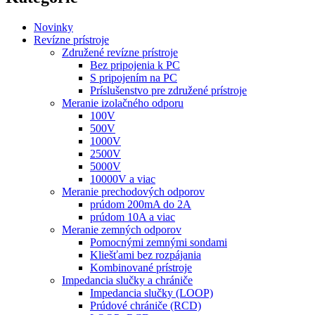
Novinky
Revízne prístroje
Združené revízne prístroje
Bez pripojenia k PC
S pripojením na PC
Príslušenstvo pre združené prístroje
Meranie izolačného odporu
100V
500V
1000V
2500V
5000V
10000V a viac
Meranie prechodových odporov
prúdom 200mA do 2A
prúdom 10A a viac
Meranie zemných odporov
Pomocnými zemnými sondami
Kliešťami bez rozpájania
Kombinované prístroje
Impedancia slučky a chrániče
Impedancia slučky (LOOP)
Prúdové chrániče (RCD)