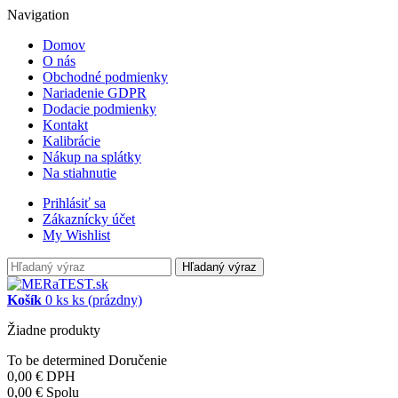
Navigation
Domov
O nás
Obchodné podmienky
Nariadenie GDPR
Dodacie podmienky
Kontakt
Kalibrácie
Nákup na splátky
Na stiahnutie
Prihlásiť sa
Zákaznícky účet
My Wishlist
Hľadaný výraz
Košík
0
ks
ks
(prázdny)
Žiadne produkty
To be determined
Doručenie
0,00 €
DPH
0,00 €
Spolu