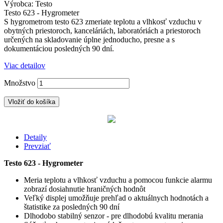
Výrobca: Testo
Testo 623 - Hygrometer
S hygrometrom testo 623 zmeriate teplotu a vlhkosť vzduchu v
obytných priestoroch, kanceláriách, laboratóriách a priestoroch
určených na skladovanie úplne jednoducho, presne a s
dokumentáciou posledných 90 dní.
Viac detailov
Množstvo
Vložiť do košíka
Detaily
Prevziať
Testo 623 - Hygrometer
Meria teplotu a vlhkosť vzduchu a pomocou funkcie alarmu
zobrazí dosiahnutie hraničných hodnôt
Veľký displej umožňuje prehľad o aktuálnych hodnotách a
štatistike za posledných 90 dní
Dlhodobo stabilný senzor - pre dlhodobú kvalitu merania