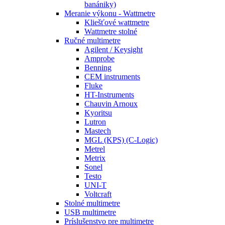
banániky)
Meranie výkonu - Wattmetre
Kliešťové wattmetre
Wattmetre stolné
Ručné multimetre
Agilent / Keysight
Amprobe
Benning
CEM instruments
Fluke
HT-Instruments
Chauvin Arnoux
Kyoritsu
Lutron
Mastech
MGL (KPS) (C-Logic)
Metrel
Metrix
Sonel
Testo
UNI-T
Voltcraft
Stolné multimetre
USB multimetre
Príslušenstvo pre multimetre