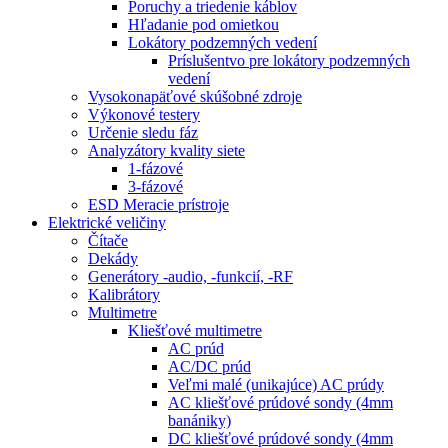
Poruchy a triedenie káblov
Hľadanie pod omietkou
Lokátory podzemných vedení
Príslušentvo pre lokátory podzemných
vedení
Vysokonapäťové skúšobné zdroje
Výkonové testery
Určenie sledu fáz
Analyzátory kvality siete
1-fázové
3-fázové
ESD Meracie prístroje
Elektrické veličiny
Čítače
Dekády
Generátory -audio, -funkcií, -RF
Kalibrátory
Multimetre
Kliešťové multimetre
AC prúd
AC/DC prúd
Veľmi malé (unikajúce) AC prúdy
AC kliešťové prúdové sondy (4mm
banániky)
DC kliešťové prúdové sondy (4mm