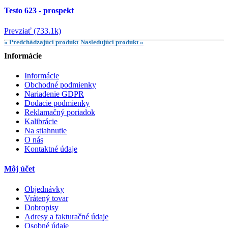
Testo 623 - prospekt
Prevziať (733.1k)
« Predchádzajúci produkt
Nasledujúci produkt »
Informácie
Informácie
Obchodné podmienky
Nariadenie GDPR
Dodacie podmienky
Reklamačný poriadok
Kalibrácie
Na stiahnutie
O nás
Kontaktné údaje
Môj účet
Objednávky
Vrátený tovar
Dobropisy
Adresy a fakturačné údaje
Osobné údaje