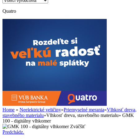
Quatro
Home
»
Neelektrické veličiny
»
Priemyselné merania
»
Vlhkosť dreva,
stavebného materialu
»
Vlhkosť dreva, stavebného materialu
»
GMK
100 - digitálny vlhkomer
Zväčšiť
Predchádz.