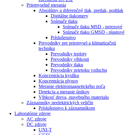
Priemyselné merania
Absolútny a diferenčný tlak, pretlak, podtlak
Digitálne tlakomery
Snímače tlaku
Snímače tlaku MSD - nerezové
Snímače tlaku GMSD - plastové
Príslušenstvo
Prevodníky pre priemysel a klimatizačnú
techniku
Prevodníky teploty
Prevodníky vlhkosti
Prevodníky tlaku
Prevodníky prietoku vzduchu
Koncentrácia kyslíku
Koncentrácia plynov
Meranie elektromagnetického poľa
Detekcia a meranie únikov
Vlhkosť dreva, stavebného materialu
Záznamníky neelektrických veličín
Príslušenstvo k záznamníkom
Laboratórne zdroje
AC zdroje
DC zdroje
UNI-T