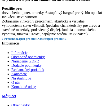
Použitie pre:
drevo, betón, poter, omietky, 6-stupňový bargraf pre rýchlu optickú
indikáciu stavu vlhkosti.
Zobrazenie vlhkosti v prercentách, akustické a vizuálne
vyhodnotenie stavu vlhkosti, špeciálne charakteristiky pre drevo a
stavebné materiály, podsvietený displej, funkcia automatického
vypnutia, funkcia "Hold", napájanie batéria 9V (v balení).
« Predchádzajúci produkt
Nasledujúci produkt »
Informácie
Informácie
Obchodné podmienky
Nariadenie GDPR
Dodacie podmienky
Reklamačný poriadok
Kalibrácie
Na stiahnutie
O nás
Kontaktné údaje
Môj účet
Objednávky