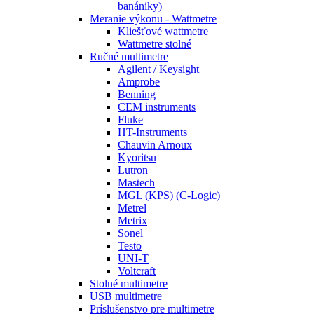
banániky)
Meranie výkonu - Wattmetre
Kliešťové wattmetre
Wattmetre stolné
Ručné multimetre
Agilent / Keysight
Amprobe
Benning
CEM instruments
Fluke
HT-Instruments
Chauvin Arnoux
Kyoritsu
Lutron
Mastech
MGL (KPS) (C-Logic)
Metrel
Metrix
Sonel
Testo
UNI-T
Voltcraft
Stolné multimetre
USB multimetre
Príslušenstvo pre multimetre