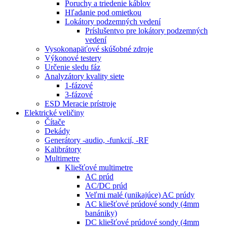
Poruchy a triedenie káblov
Hľadanie pod omietkou
Lokátory podzemných vedení
Príslušentvo pre lokátory podzemných
vedení
Vysokonapäťové skúšobné zdroje
Výkonové testery
Určenie sledu fáz
Analyzátory kvality siete
1-fázové
3-fázové
ESD Meracie prístroje
Elektrické veličiny
Čítače
Dekády
Generátory -audio, -funkcií, -RF
Kalibrátory
Multimetre
Kliešťové multimetre
AC prúd
AC/DC prúd
Veľmi malé (unikajúce) AC prúdy
AC kliešťové prúdové sondy (4mm
banániky)
DC kliešťové prúdové sondy (4mm