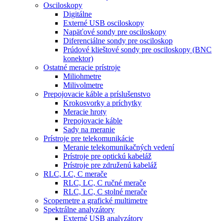
Osciloskopy
Digitálne
Externé USB osciloskopy
Napäťové sondy pre osciloskopy
Diferenciálne sondy pre osciloskop
Prúdové klieštové sondy pre osciloskopy (BNC
konektor)
Ostatné meracie prístroje
Miliohmetre
Milivolmetre
Prepojovacie káble a príslušenstvo
Krokosvorky a príchytky
Meracie hroty
Prepojovacie káble
Sady na meranie
Prístroje pre telekomunikácie
Meranie telekomunikačných vedení
Prístroje pre optickú kabeláž
Prístroje pre združenú kabeláž
RLC, LC, C merače
RLC, LC, C ručné merače
RLC, LC, C stolné merače
Scopemetre a grafické multimetre
Spektrálne analyzátory
Externé USB analyzátory