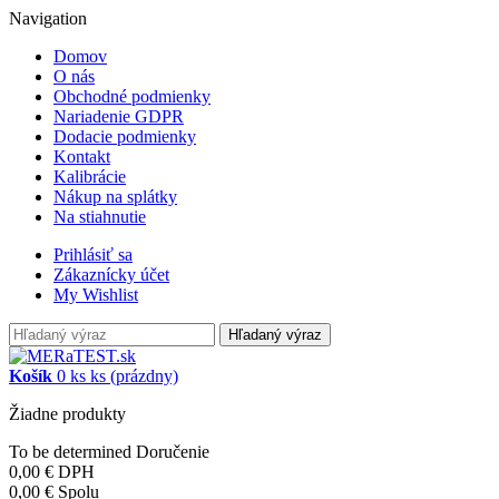
Navigation
Domov
O nás
Obchodné podmienky
Nariadenie GDPR
Dodacie podmienky
Kontakt
Kalibrácie
Nákup na splátky
Na stiahnutie
Prihlásiť sa
Zákaznícky účet
My Wishlist
Hľadaný výraz
Košík
0
ks
ks
(prázdny)
Žiadne produkty
To be determined
Doručenie
0,00 €
DPH
0,00 €
Spolu