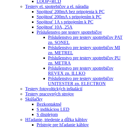
LOOP+RCD
Testery el. spotrebičov a el. náradia
Spojitosť 200mA bez pripojenia k PC
Spojitosť 200mA s pripojením k PC
Spojitosť 1A s pripojením k PC
Spojitosť 10A, 25A
Príslušenstvo pre testery spotrebičov
Príslušenstvo pre testery spotrebičov PAT
zn. SONEL
Príslušenstvo pre testery spotrebičov MI
zn. METREL
Príslušenstvo pre testery spotrebičov PU
zn. METRA
Príslušenstvo pre testery spotrebičov
REVEX zn. ILLKO
Príslušenstvo pre testery spotrebičov
UNITESTER zn. ELECTRON
Testery fotovoltických inštalácií
Testery pracovných strojov
Skúšačky
Bezkontaktné
S indikáciou LED
S displejom
Hľadanie, triedenie a dĺžka káblov
Prístroje pre hľadanie káblov