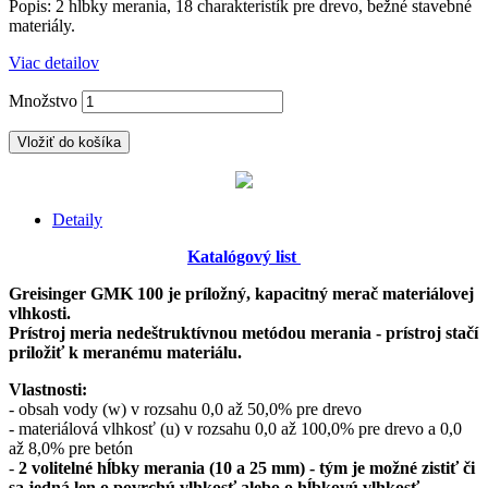
Popis: 2 hĺbky merania, 18 charakteristík pre drevo, bežné stavebné
materiály.
Viac detailov
Množstvo
Vložiť do košíka
Detaily
Katalógový list
Greisinger GMK 100 je príložný, kapacitný merač materiálovej
vlhkosti.
Prístroj meria nedeštruktívnou metódou merania - prístroj stačí
priložiť k meranému materiálu.
Vlastnosti:
- obsah vody (w) v rozsahu 0,0 až 50,0% pre drevo
- materiálová vlhkosť (u) v rozsahu 0,0 až 100,0% pre drevo a 0,0
až 8,0% pre betón
-
2 volitelné hĺbky merania (10 a 25 mm) - tým je možné zistiť či
sa jedná len o povrchú vlhkosť alebo o hĺbkovú vlhkosť