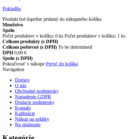
Pokladňa
Produkt bol úspešne pridaný do nákupného košíka
Množstvo
Spolu
Počet produktov v košíku:
0
ks
Počet produktov v košíku: 1 ks
Celkom produkty (s DPH)
Celkom poštovné (s DPH)
To be determined
DPH
0,00 €
Spolu (s DPH)
Pokračovať v nákupe
Prejsť do košíka
Navigation
Domov
O nás
Obchodné podmienky
Nariadenie GDPR
Dodacie podmienky
Kontakt
Kalibrácie
Nákup na splátky
Na stiahnutie
Kategórie