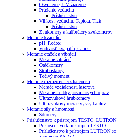
Osvetlenie, UV žiarenie
Prúdenie vzduchu
Príslušenstvo
Vlhkosť vzduchu, Teplota, Tlak
Príslušenstvo
Zvukomery a kalibrátory zvukomerov
Meranie kvapalín
pH, Redox
Vodivosť kvapalín, slanosť
Meranie otáčok a vibrácií
Meranie vibrácií
Otáčkomery
Stroboskopy
Točivý moment
Meranie rozmerov a vzdialenosti
Merače vzdialenosti laserové
Meranie hrúbky povrchových úprav
Ultrazvukové hrúbkomery
Ultrazvukový merač výšky káblov
Meranie sily a hmotnosti
Silomery
Príslušenstvo k prístrojom TESTO, LUTRON
Príslušenstvo k prístrojom TESTO
Príslušenstvo k prístrojom LUTRON so
zbernicou RS 232