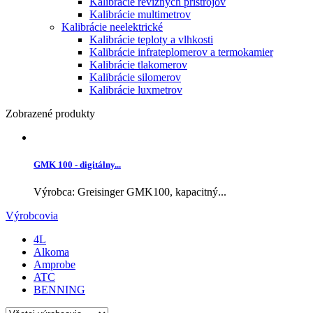
Kalibrácie revíznych prístrojov
Kalibrácie multimetrov
Kalibrácie neelektrické
Kalibrácie teploty a vlhkosti
Kalibrácie infrateplomerov a termokamier
Kalibrácie tlakomerov
Kalibrácie silomerov
Kalibrácie luxmetrov
Zobrazené produkty
GMK 100 - digitálny...
Výrobca: Greisinger GMK100, kapacitný...
Výrobcovia
4L
Alkoma
Amprobe
ATC
BENNING