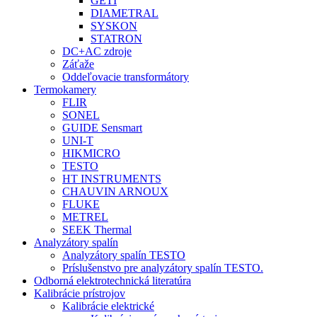
GETI
DIAMETRAL
SYSKON
STATRON
DC+AC zdroje
Záťaže
Oddeľovacie transformátory
Termokamery
FLIR
SONEL
GUIDE Sensmart
UNI-T
HIKMICRO
TESTO
HT INSTRUMENTS
CHAUVIN ARNOUX
FLUKE
METREL
SEEK Thermal
Analyzátory spalín
Analyzátory spalín TESTO
Príslušenstvo pre analyzátory spalín TESTO.
Odborná elektrotechnická literatúra
Kalibrácie prístrojov
Kalibrácie elektrické