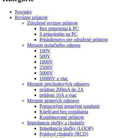
Novinky
Revízne prístroje
Združené revízne prístroje
Bez pripojenia k PC
S pripojením na PC
Príslušenstvo pre združené prístroje
Meranie izolačného odporu
100V
500V
1000V
2500V
5000V
10000V a viac
Meranie prechodových odporov
prúdom 200mA do 2A
prúdom 10A a viac
Meranie zemných odporov
Pomocnými zemnými sondami
Kliešťami bez rozpájania
Kombinované prístroje
Impedancia slučky a chrániče
Impedancia slučky (LOOP)
Prúdové chrániče (RCD)