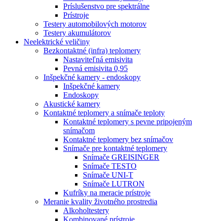
Príslušenstvo pre spektrálne
Prístroje
Testery automobilových motorov
Testery akumulátorov
Neelektrické veličiny
Bezkontaktné (infra) teplomery
Nastaviteľná emisivita
Pevná emisivita 0,95
Inšpekčné kamery - endoskopy
Inšpekčné kamery
Endoskopy
Akustické kamery
Kontaktné teplomery a snímače teploty
Kontaktné teplomery s pevne pripojeným
snímačom
Kontaktné teplomery bez snímačov
Snímače pre kontaktné teplomery
Snímače GREISINGER
Snímače TESTO
Snímače UNI-T
Snímače LUTRON
Kufríky na meracie prístroje
Meranie kvality životného prostredia
Alkoholtestery
Kombinované prístroje