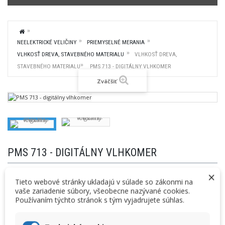
NEELEKTRICKÉ VELIČINY
PRIEMYSELNÉ MERANIA
VLHKOSŤ DREVA, STAVEBNÉHO MATERIALU
VLHKOSŤ DREVA,
STAVEBNÉHO MATERIALU
PMS 713 - DIGITÁLNY VLHKOMER
Zväčšiť
PMS 713 - DIGITÁLNY VLHKOMER
×
Cenníková cena:
Vaša cena:
Tieto webové stránky ukladajú v súlade so zákonmi na
65,00 € bez DPH
63,00 €
bez DPH
vaše zariadenie súbory, všeobecne nazývané cookies.
79,95 € s DPH
77,49 €
s DPH
Používaním týchto stránok s tým vyjadrujete súhlas.
Výrobca: Lutron,