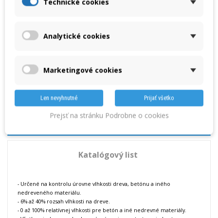
Technické cookies
PMS 713
Rozsahy: drevo 0-40%, stavebné 0-100%, IP 65
Analytické cookies
Množstvo
Marketingové cookies
VLOŽIŤ DO KOŠÍKA
Len nevyhnutné
Prijať všetko
« Predchádzajúci produkt
Nasledujúci produkt »
Prejsť na stránku Podrobne o cookies
DETAILY
Katalógový list
- Určené na kontrolu úrovne vlhkosti dreva, betónu a iného
nedreveného materiálu.
- 6% až 40% rozsah vlhkosti na dreve.
- 0 až 100% relatívnej vlhkosti pre betón a iné nedrevné materiály.