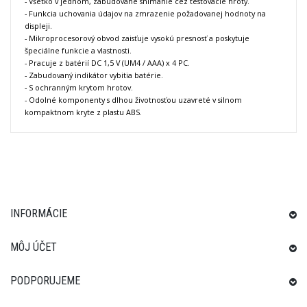
- Všetko v jednom, zabudované snímanie cez testovacie hroty.
- Funkcia uchovania údajov na zmrazenie požadovanej hodnoty na
displeji.
- Mikroprocesorový obvod zaisťuje vysokú presnosť a poskytuje
špeciálne funkcie a vlastnosti.
- Pracuje z batérií DC 1,5 V (UM4 / AAA) x 4 PC.
- Zabudovaný indikátor vybitia batérie.
- S ochranným krytom hrotov.
- Odolné komponenty s dlhou životnosťou uzavreté v silnom
kompaktnom kryte z plastu ABS.
INFORMÁCIE
MÔJ ÚČET
PODPORUJEME