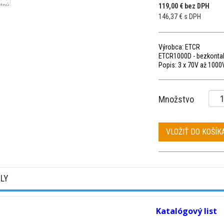
119,00 € bez DPH
146,37 € s DPH
Výrobca: ETCR
ETCR1000D - bezkontakt
Popis: 3 x 70V až 1000V
Množstvo
VLOŽIŤ DO KOŠÍK
ILY
Katalógový list