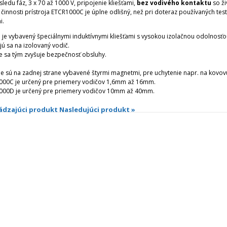
sledu fáz, 3 x 70 až 1000 V, pripojenie kliešťami,
bez
vodivého kontaktu
so ži
 činnosti prístroja ETCR1000C je úplne odlišný, než pri doteraz používaných tes
i.
oj je vybavený špeciálnymi induktívnymi kliešťami s vysokou izolačnou odolnosť
jú sa na izolovaný vodič.
e sa tým zvyšuje bezpečnosť obsluhy.
oje sú na zadnej strane vybavené štyrmi magnetmi, pre uchytenie napr. na kovov
000C je určený pre priemery vodičov 1,6mm až 16mm.
000D je určený pre priemery vodičov 10mm až 40mm.
ádzajúci produkt
Nasledujúci produkt »