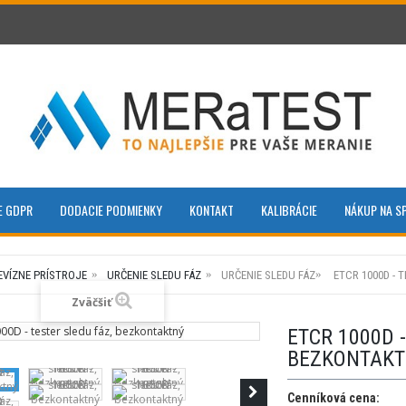
E GDPR
DODACIE PODMIENKY
KONTAKT
KALIBRÁCIE
NÁKUP NA S
EVÍZNE PRÍSTROJE
URČENIE SLEDU FÁZ
URČENIE SLEDU FÁZ
ETCR 1000D - 
Zväčšiť
ETCR 1000D -
BEZKONTAKT
Cenníková cena: