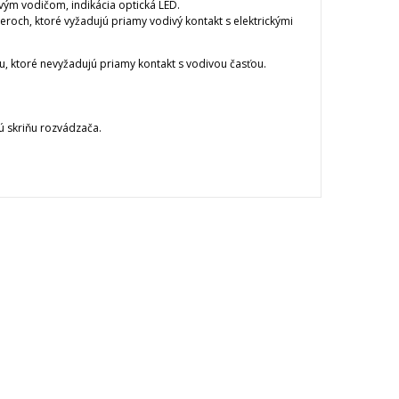
vým vodičom, indikácia optická LED.
teroch, ktoré vyžadujú priamy vodivý kontakt s elektrickými
ou, ktoré nevyžadujú priamy kontakt s vodivou časťou.
ú skriňu rozvádzača.