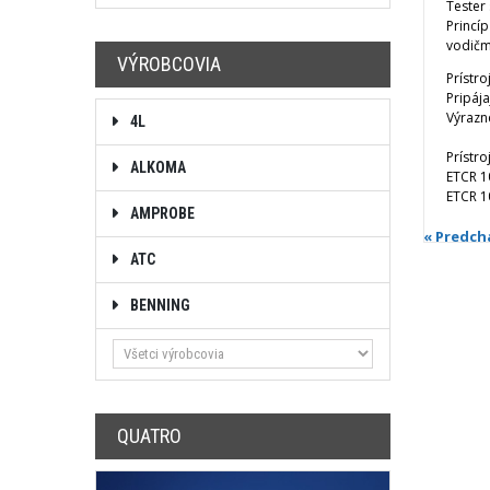
Tester 
Princíp
vodičm
VÝROBCOVIA
Prístr
Pripája
Výrazn
4L
Prístr
ALKOMA
ETCR 1
ETCR 1
AMPROBE
« Predch
ATC
BENNING
QUATRO