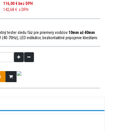
116,00 €
bez DPH
142,68 €
s DPH
ný tester sledu fáz pre priemery vodičov
10mm až 40mm
.
 (40-70Hz), LED indikátor, bezkontaktné pripojenie kliešťami.
A