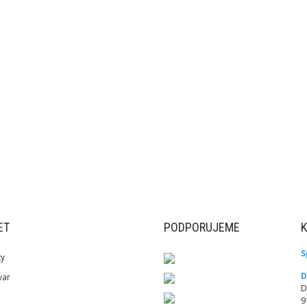
ET
PODPORUJEME
S
ky
D
var
D
9