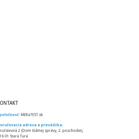
KONTAKT
poločnosť:
MERaTEST.sk
oručovacia adresa a prevádzka:
ružstevná 2 (Dom štátnej správy, 2. poschodie),
16 01 Stará Turá