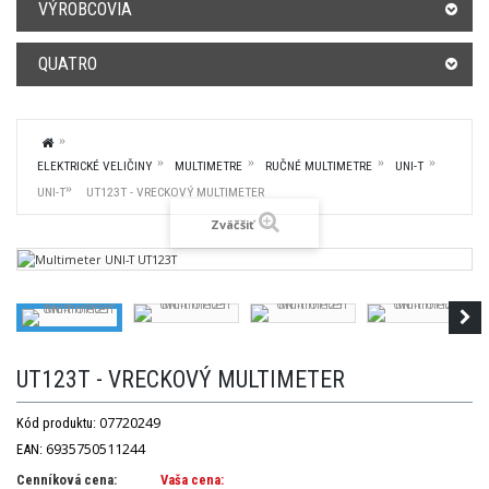
VÝROBCOVIA
QUATRO
ELEKTRICKÉ VELIČINY
MULTIMETRE
RUČNÉ MULTIMETRE
UNI-T
UNI-T
UT123T - VRECKOVÝ MULTIMETER
Zväčšiť
UT123T - VRECKOVÝ MULTIMETER
07720249
Kód produktu:
6935750511244
EAN:
Cenníková cena:
Vaša cena: