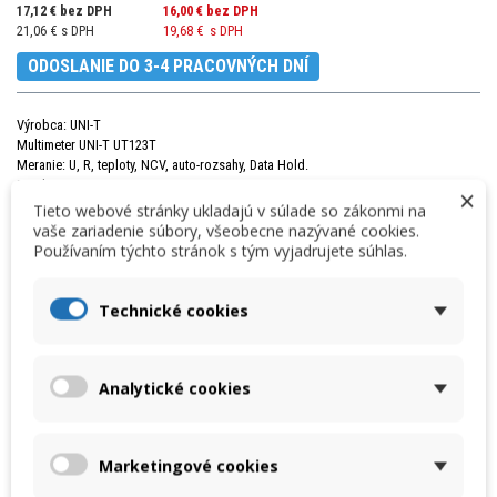
17,12 € bez DPH
16,00 €
bez DPH
21,06 € s DPH
19,68 €
s DPH
ODOSLANIE DO 3-4 PRACOVNÝCH DNÍ
Výrobca: UNI-T
Multimeter UNI-T UT123T
Meranie: U, R, teploty, NCV, auto-rozsahy, Data Hold.
Displej: 4000, typ EBTN
×
Tieto webové stránky ukladajú v súlade so zákonmi na
vaše zariadenie súbory, všeobecne nazývané cookies.
Používaním týchto stránok s tým vyjadrujete súhlas.
Množstvo
Technické cookies
VLOŽIŤ DO KOŠÍKA
Analytické cookies
« Predchádzajúci produkt
Nasledujúci produkt »
DETAILY
Marketingové cookies