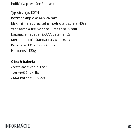
Indikácia prerušeného vedenie
Typ displeja: EBTN
Rozmer displeja: 44 x 26 mm
Maximálna zobraziteľná hodnota displeja: 4099
Vzorkovacia frekvencia: 3krát za sekundu
Napájacie napätie: 2xAAA batérie 1,5
Meranie podľa štandardu CAT III 600V
Rozmery: 130 x 65 x 28 mm
Hmotnosť: 130g
Obsah balenia:
- testovacie káble 1pár
- termočlánok 1ks
- AAA batérie 1.5V 2ks
INFORMÁCIE