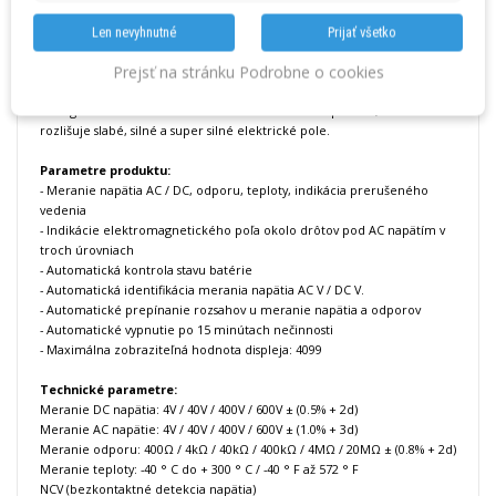
Multimeter UNI-T UT123T je jednoduchý vreckový prístroj pre domáce
použitie.
Len nevyhnutné
Prijať všetko
Kompaktná štruktúra uľahčuje držanie v jednej ruke a displej typu
Prejsť na stránku Podrobne o cookies
EBTN umožňuje používateľom získať čitateľne zobrazené hodnoty pri
maximálnom uhle.
Inteligentná bezkontaktná detekcia elektrického poľa AC, ktorá
rozlišuje slabé, silné a super silné elektrické pole.
Parametre produktu:
- Meranie napätia AC / DC, odporu, teploty, indikácia prerušeného
vedenia
- Indikácie elektromagnetického poľa okolo drôtov pod AC napätím v
troch úrovniach
- Automatická kontrola stavu batérie
- Automatická identifikácia merania napätia AC V / DC V.
- Automatické prepínanie rozsahov u meranie napätia a odporov
- Automatické vypnutie po 15 minútach nečinnosti
- Maximálna zobraziteľná hodnota displeja: 4099
Technické parametre:
Meranie DC napätia: 4V / 40V / 400V / 600V ± (0.5% + 2d)
Meranie AC napätie: 4V / 40V / 400V / 600V ± (1.0% + 3d)
Meranie odporu: 400Ω / 4kΩ / 40kΩ / 400kΩ / 4MΩ / 20MΩ ± (0.8% + 2d)
Meranie teploty: -40 ° C do + 300 ° C / -40 ° F až 572 ° F
NCV (bezkontaktné detekcia napätia)