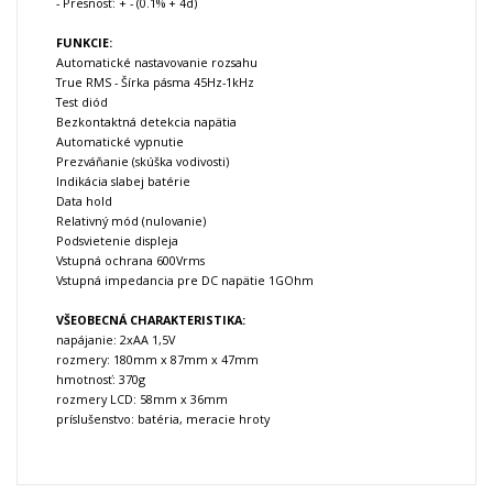
- Presnosť: + - (0.1% + 4d)
FUNKCIE:
Automatické nastavovanie rozsahu
True RMS - Šírka pásma 45Hz-1kHz
Test diód
Bezkontaktná detekcia napätia
Automatické vypnutie
Prezváňanie (skúška vodivosti)
Indikácia slabej batérie
Data hold
Relativný mód (nulovanie)
Podsvietenie displeja
Vstupná ochrana 600Vrms
Vstupná impedancia pre DC napätie 1GOhm
VŠEOBECNÁ CHARAKTERISTIKA:
napájanie: 2xAA 1,5V
rozmery: 180mm x 87mm x 47mm
hmotnosť: 370g
rozmery LCD: 58mm x 36mm
príslušenstvo: batéria, meracie hroty