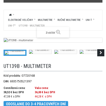
ELEKTRICKÉ VELIČINY
MULTIMETRE
RUČNÉ MULTIMETRE
UNI-T
UNI-T
UT139B - MULTIMETER
Zväčšiť
UT139B - MULTIMETER
07720168
Kód produktu:
6935750521397
EAN:
Cenníková cena:
Vaša cena:
38,52 € bez DPH
36,00 €
bez DPH
47,38 € s DPH
44,28 €
s DPH
ODOSLANIE DO 3-4 PRACOVNÝCH DNÍ