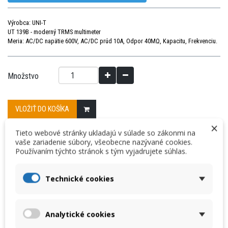
Výrobca: UNI-T
UT 139B - moderný TRMS multimeter
Meria: AC/DC napätie 600V, AC/DC prúd 10A, Odpor 40MΩ, Kapacitu, Frekvenciu.
Množstvo
VLOŽIŤ DO KOŠÍKA
×
Tieto webové stránky ukladajú v súlade so zákonmi na
vaše zariadenie súbory, všeobecne nazývané cookies.
« Predchádzajúci produkt
Nasledujúci produkt »
Používaním týchto stránok s tým vyjadrujete súhlas.
DETAILY
Technické cookies
Katalógový list
Analytické cookies