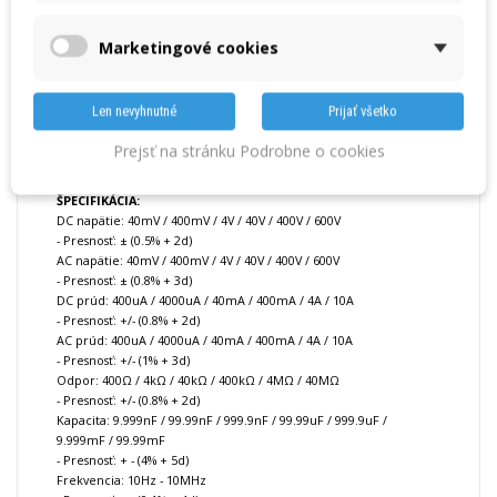
UNI-T UT139B
Moderný TRMS multimeter mimoriadne odolnej konštrukcie s
Marketingové cookies
výnimočným pomerom cena / výkon.
Jednosmerné a striedavé napätie aj prúdy, odpor, kapacita,
frekvencia + bezkontaktné detekcia napätia, prezváňanie,
Len nevyhnutné
Prijať všetko
podsvietený displej.
Nadštandardné ochrana vstupov vrátane keramických poistiek.
Prejsť na stránku Podrobne o cookies
ŠPECIFIKÁCIA:
DC napätie: 40mV / 400mV / 4V / 40V / 400V / 600V
- Presnosť: ± (0.5% + 2d)
AC napätie: 40mV / 400mV / 4V / 40V / 400V / 600V
- Presnosť: ± (0.8% + 3d)
DC prúd: 400uA / 4000uA / 40mA / 400mA / 4A / 10A
- Presnosť: +/- (0.8% + 2d)
AC prúd: 400uA / 4000uA / 40mA / 400mA / 4A / 10A
- Presnosť: +/- (1% + 3d)
Odpor: 400Ω / 4kΩ / 40kΩ / 400kΩ / 4MΩ / 40MΩ
- Presnosť: +/- (0.8% + 2d)
Kapacita: 9.999nF / 99.99nF / 999.9nF / 99.99uF / 999.9uF /
9.999mF / 99.99mF
- Presnosť: + - (4% + 5d)
Frekvencia: 10Hz - 10MHz