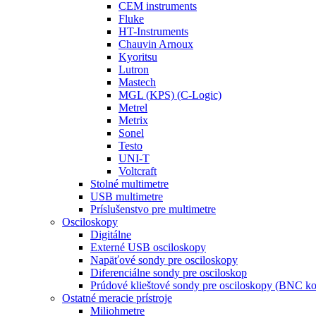
CEM instruments
Fluke
HT-Instruments
Chauvin Arnoux
Kyoritsu
Lutron
Mastech
MGL (KPS) (C-Logic)
Metrel
Metrix
Sonel
Testo
UNI-T
Voltcraft
Stolné multimetre
USB multimetre
Príslušenstvo pre multimetre
Osciloskopy
Digitálne
Externé USB osciloskopy
Napäťové sondy pre osciloskopy
Diferenciálne sondy pre osciloskop
Prúdové klieštové sondy pre osciloskopy (BNC ko
Ostatné meracie prístroje
Miliohmetre