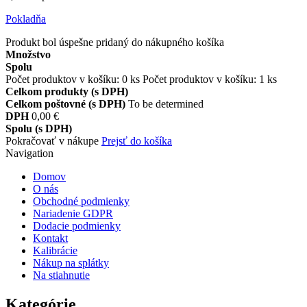
Pokladňa
Produkt bol úspešne pridaný do nákupného košíka
Množstvo
Spolu
Počet produktov v košíku:
0
ks
Počet produktov v košíku: 1 ks
Celkom produkty (s DPH)
Celkom poštovné (s DPH)
To be determined
DPH
0,00 €
Spolu (s DPH)
Pokračovať v nákupe
Prejsť do košíka
Navigation
Domov
O nás
Obchodné podmienky
Nariadenie GDPR
Dodacie podmienky
Kontakt
Kalibrácie
Nákup na splátky
Na stiahnutie
Kategórie