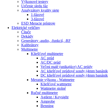
Výkonové testery
Určenie sledu fáz
Analyzátory kvality siete
1-fázové
3-fázové
ESD Meracie prístroje
Elektrické veličiny
Čítače
Dekády
Generátory -audio, -funkcií, -RF
Kalibrátory
Multimetre
Kliešťové multimetre
AC prúd
AC/DC prúd
Veľmi malé (unikajúce) AC prúdy
AC kliešťové prúdové sondy (4mm banánik
DC kliešťové prúdové sondy (4mm banánik
Meranie výkonu - Wattmetre
Kliešťové wattmetre
Wattmetre stolné
Ručné multimetre
Agilent / Keysight
Amprobe
Benning