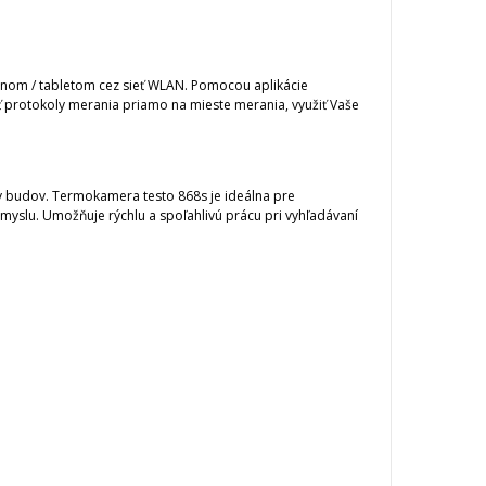
nom / tabletom cez sieť WLAN.
Pomocou aplikácie
 protokoly merania priamo na mieste merania, využiť Vaše
ov budov.
Termokamera testo 868s je ideálna pre
emyslu.
Umožňuje rýchlu a spoľahlivú prácu pri vyhľadávaní