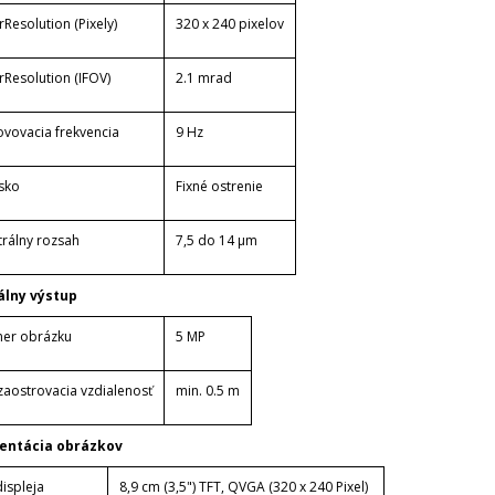
Resolution (Pixely)
320 x 240 pixelov
rResolution (IFOV)
2.1 mrad
vovacia frekvencia
9 Hz
sko
Fixné ostrenie
trálny rozsah
7,5 do 14 µm
álny výstup
er obrázku
5 MP
zaostrovacia vzdialenosť
min.
0.5 m
entácia obrázkov
ispleja
8,9 cm (3,5") TFT, QVGA (320 x 240 Pixel)