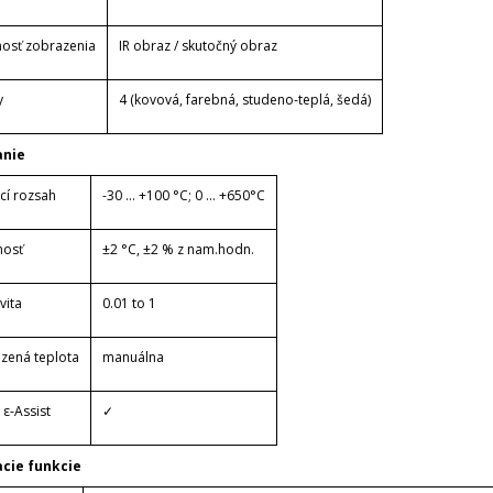
osť zobrazenia
IR obraz / skutočný obraz
y
4 (kovová, farebná, studeno-teplá, šedá)
anie
cí rozsah
-30 … +100 °C;
0 ... +650°C
nosť
±2 °C, ±2 % z nam.hodn.
vita
0.01 to 1
zená teplota
manuálna
 ε-Assist
✓
cie funkcie