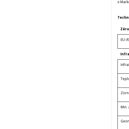
ε-Mark
Techn
Zár
EU-/
Infr
Infra
Teplo
Zorn
Min.
Geome