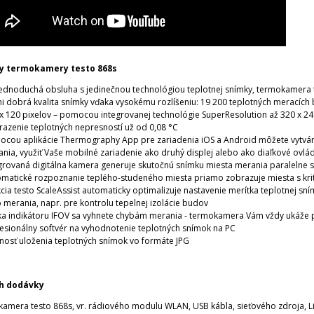
y termokamery testo 868s
jednoduchá obsluha s jedinečnou technológiou teplotnej snímky, termokamera 
i dobrá kvalita snímky vďaka vysokému rozlíšeniu: 19 200 teplotných meracích
x 120 pixelov – pomocou integrovanej technológie SuperResolution až 320 x 24
azenie teplotných nepresností už od 0,08 °C
cou aplikácie Thermography App pre zariadenia iOS a Android môžete vytvára
nia, využiť Vaše mobilné zariadenie ako druhý displej alebo ako diaľkové ovl
grovaná digitálna kamera generuje skutočnú snímku miesta merania paralelne 
matické rozpoznanie teplého-studeného miesta priamo zobrazuje miesta s kri
cia testo ScaleAssist automaticky optimalizuje nastavenie merítka teplotnej sn
 merania, napr. pre kontrolu tepelnej izolácie budov
a indikátoru IFOV sa vyhnete chybám merania - termokamera Vám vždy ukáže 
esionálny softvér na vyhodnotenie teplotných snímok na PC
osť uloženia teplotných snímok vo formáte JPG
h dodávky
amera testo 868s, vr.
rádiového modulu WLAN, USB kábla, sieťového zdroja, Li