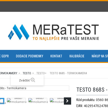
E GDPR
DODACIE PODMIENKY
KONTAKT
KALIBRÁCIE
NÁKUP NA S
ERMOKAMERY
TESTO
TESTO
TESTO 868S - TERMOKAMERA
Zväčšiť
TESTO 868S
0560 8
Kód produktu:
402954702478
EAN: