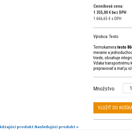
Cenníková cena:
1 355,00 € bez DPH
1 666,65 € s DPH
Výrobca: Testo
Termokamera
testo 86
meranie a jednoducho
triede, obsahuje integr
Vďaka transportnému k
prepravovať a mať ju vž
Množstvo
VLOŽIŤ DO KOŠÍK
ádzajúci produkt
Nasledujúci produkt »