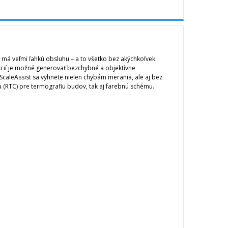
má veľmi ľahkú obsluhu – a to všetko bez akýchkoľvek
ií je možné generovať bezchybné a objektívne
 ScaleAssist sa vyhnete nielen chybám merania, ale aj bez
u (RTC) pre termografiu budov, tak aj farebnú schému.