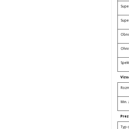
Super
Supe
Obno
Ohni
Spek
Vizu
Rozm
Min.
Prez
Typ d