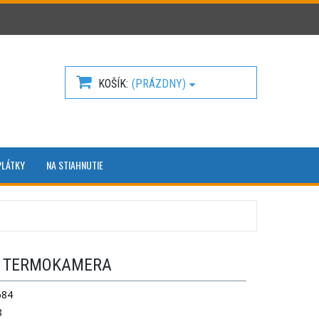
KOŠÍK
(PRÁZDNY)
PLÁTKY
NA STIAHNUTIE
 - TERMOKAMERA
684
8