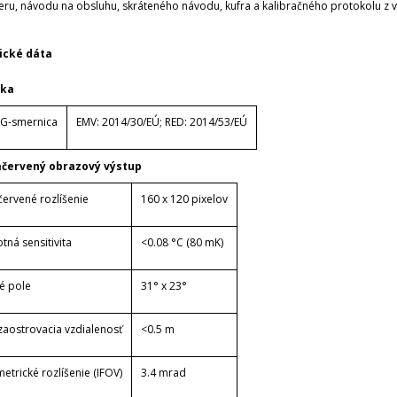
eru, návodu na obsluhu, skráteného návodu, kufra a kalibračného protokolu z 
ické dáta
uka
EG-smernica
EMV: 2014/30/EÚ;
RED: 2014/53/EÚ
ačervený obrazový výstup
červené rozlíšenie
160 x 120 pixelov
tná sensitivita
<0.08 °C (80 mK)
é pole
31° x 23°
zaostrovacia vzdialenosť
<0.5 m
trické rozlíšenie (IFOV)
3.4 mrad