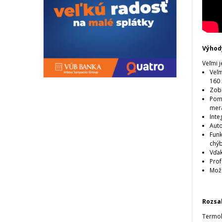
Výhod
Veľmi 
Veľm
160 
Zobr
Pomo
mera
Inte
Auto
Funk
chýb
Vďak
Prof
Možn
Rozsa
Termok