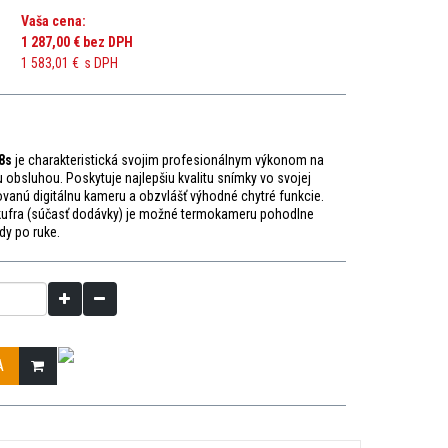
Vaša cena:
1 287,00 €
bez DPH
1 583,01 €
s DPH
8s
je charakteristická svojim profesionálnym výkonom na
u obsluhou.
Poskytuje najlepšiu kvalitu snímky vo svojej
ovanú digitálnu kameru a obzvlášť výhodné chytré funkcie.
ufra (súčasť dodávky) je možné termokameru pohodlne
dy po ruke.
A