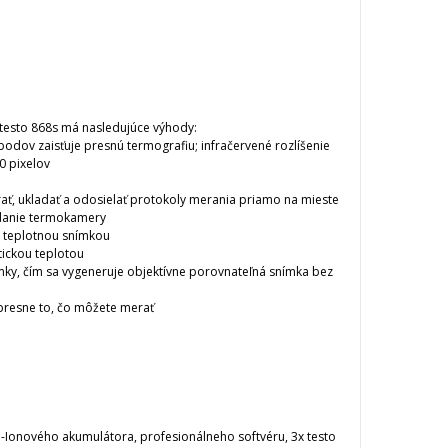
testo 868s má nasledujúce výhody:
 bodov zaisťuje presnú termografiu;
infračervené rozlíšenie
0 pixelov
ť, ukladať a odosielať protokoly merania priamo na mieste
ádanie termokamery
s teplotnou snímkou
tickou teplotou
ímky, čím sa vygeneruje objektívne porovnateľná snímka bez
presne to, čo môžete merať
-Ionového akumulátora, profesionálneho softvéru, 3x testo