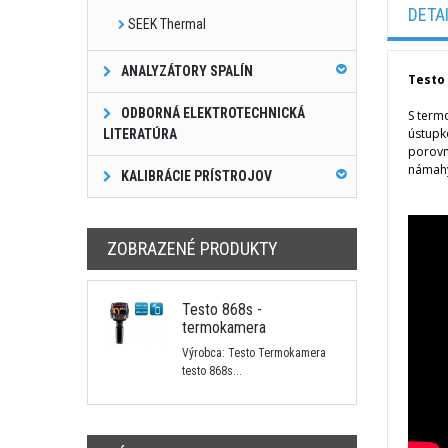
DETA
SEEK Thermal
ANALYZÁTORY SPALÍN
Testo
ODBORNÁ ELEKTROTECHNICKÁ
S term
ústupk
LITERATÚRA
porovn
námahy
KALIBRÁCIE PRÍSTROJOV
ZOBRAZENÉ PRODUKTY
Testo 868s -
termokamera
Výrobca: Testo Termokamera
testo 868s...