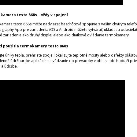
kamera testo 868s – vždy v spojení
amera testo 868s môže nadviazať bezdrôtové spojenie s Vaším chytrým telefó
graphy App pre zariadenia iOS a Android môžete vytvárať, ukladať a odosielať
é zariadenie ako druhý displej alebo ako diaľkové ovládanie termokamery.
ti použitia termokamery testo 868s
te úniky tepla, prehriate spoje, lokalizujte teplotné mosty alebo defekty plášť
enné údržbárske aplikácie a uvádzanie do prevádzky v oblasti obchodu či pri
 a údržbe.