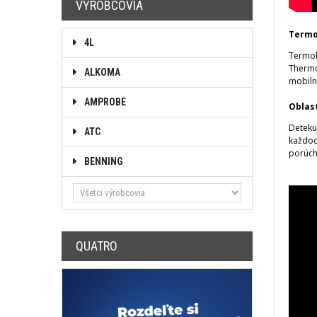
VÝROBCOVIA
Termo
4L
Termok
Thermo
ALKOMA
mobiln
AMPROBE
Oblas
Detekuj
ATC
každod
porúch
BENNING
QUATRO