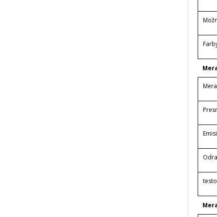
Možn
Farb
Mer
Mera
Pres
Emisi
Odra
testo
Mera