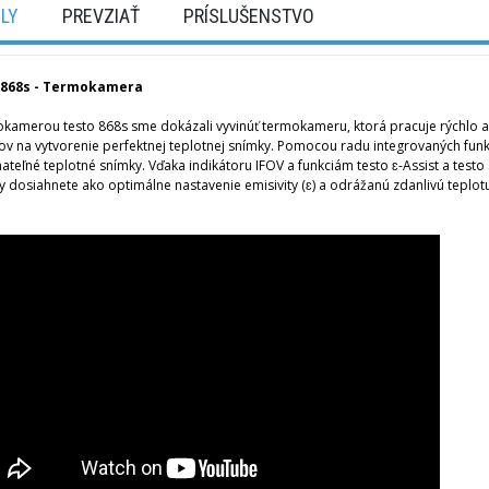
ILY
PREVZIAŤ
PRÍSLUŠENSTVO
 868s - Termokamera
okamerou testo 868s sme dokázali vyvinúť termokameru, ktorá pracuje rýchlo a 
ov na vytvorenie perfektnej teplotnej snímky.
Pomocou radu integrovaných funkc
ateľné teplotné snímky.
Vďaka indikátoru IFOV a funkciám testo ɛ-Assist a testo
 dosiahnete ako optimálne nastavenie emisivity (ɛ) a odrážanú zdanlivú teplot