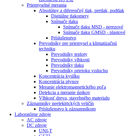
Priemyselné merania
Absolútny a diferenčný tlak, pretlak, podtlak
Digitálne tlakomery
Snímače tlaku
Snímače tlaku MSD - nerezové
Snímače tlaku GMSD - plastové
Príslušenstvo
Prevodníky pre priemysel a klimatizačnú
techniku
Prevodníky teploty
Prevodníky vlhkosti
Prevodníky tlaku
Prevodníky prietoku vzduchu
Koncentrácia kyslíku
Koncentrácia plynov
Meranie elektromagnetického poľa
Detekcia a meranie únikov
Vlhkosť dreva, stavebného materialu
Záznamníky neelektrických veličín
Príslušenstvo k záznamníkom
Laboratórne zdroje
AC zdroje
DC zdroje
UNI-T