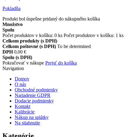
Pokladňa
Produkt bol úspešne pridaný do nákupného košíka
Množstvo
Spolu
Počet produktov v košíku:
0
ks
Počet produktov v košíku: 1 ks
Celkom produkty (s DPH)
Celkom poštovné (s DPH)
To be determined
DPH
0,00 €
Spolu (s DPH)
Pokračovať v nákupe
Prejsť do košíka
Navigation
Domov
O nás
Obchodné podmienky
Nariadenie GDPR
Dodacie podmienky
Kontakt
Kalibrácie
Nákup na splátky
Na stiahnutie
Kategórie