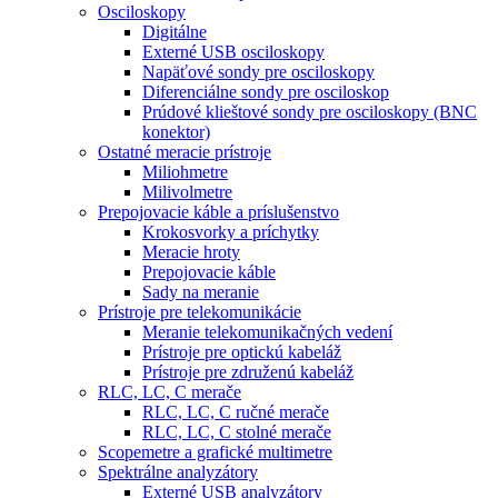
Osciloskopy
Digitálne
Externé USB osciloskopy
Napäťové sondy pre osciloskopy
Diferenciálne sondy pre osciloskop
Prúdové klieštové sondy pre osciloskopy (BNC
konektor)
Ostatné meracie prístroje
Miliohmetre
Milivolmetre
Prepojovacie káble a príslušenstvo
Krokosvorky a príchytky
Meracie hroty
Prepojovacie káble
Sady na meranie
Prístroje pre telekomunikácie
Meranie telekomunikačných vedení
Prístroje pre optickú kabeláž
Prístroje pre združenú kabeláž
RLC, LC, C merače
RLC, LC, C ručné merače
RLC, LC, C stolné merače
Scopemetre a grafické multimetre
Spektrálne analyzátory
Externé USB analyzátory