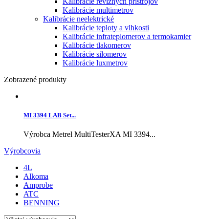
Kalibrácie revíznych prístrojov
Kalibrácie multimetrov
Kalibrácie neelektrické
Kalibrácie teploty a vlhkosti
Kalibrácie infrateplomerov a termokamier
Kalibrácie tlakomerov
Kalibrácie silomerov
Kalibrácie luxmetrov
Zobrazené produkty
MI 3394 LAB Set...
Výrobca Metrel MultiTesterXA MI 3394...
Výrobcovia
4L
Alkoma
Amprobe
ATC
BENNING