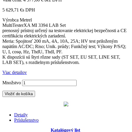
5 629,71 €
s DPH
Výrobca Metrel
MultiTesterXA MI 3394 LAB Set
prenosný prístroj určený na testovanie elektrickej bezpečnosti a CE
certifikáciu elektrických zariadení.
Meria: Spojitosť 200 mA, 4A, 10A, 25A; HV test priloženým
napätím AC/DC; Riso; Unik. prúdy; Funkčný test; Výkony P/S/Q;
U, I, cosφ, Hz, ThdU, ThdI, PF.
K dispozícii sú štyri rôzne sady (ST SET, EU SET, LINE SET,
LAB SET), s rozdielnym príslušenstvom.
Viac detailov
Množstvo
Vložiť do košíka
Detaily
Príslušenstvo
Katalógový
list