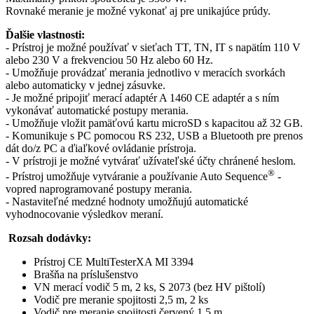
Rovnaké meranie je možné vykonať aj pre unikajúce prúdy.
Ďalšie vlastnosti:
- Prístroj je možné používať v sieťach TT, TN, IT s napätím 110 V
alebo 230 V a frekvenciou 50 Hz alebo 60 Hz.
- Umožňuje provádzať merania jednotlivo v meracích svorkách
alebo automaticky v jednej zásuvke.
- Je možné pripojiť merací adaptér A 1460 CE adaptér a s ním
vykonávať automatické postupy merania.
- Umožňuje vložit pamäťovú kartu microSD s kapacitou až 32 GB.
- Komunikuje s PC pomocou RS 232, USB a Bluetooth pre prenos
dát do/z PC a ďiaľkové ovládanie prístroja.
- V prístroji je možné vytvárať užívateľské účty chránené heslom.
®
- Prístroj umožňuje vytváranie a používanie Auto Sequence
-
vopred naprogramované postupy merania.
- Nastaviteľné medzné hodnoty umožňujú automatické
vyhodnocovanie výsledkov meraní.
Rozsah dodávky:
Prístroj CE MultiTesterXA MI 3394
Brašňa na príslušenstvo
VN merací vodič 5 m, 2 ks, S 2073 (bez HV pištolí)
Vodič pre meranie spojitosti 2,5 m, 2 ks
Vodič pre meranie spojitosti červený 1,5 m