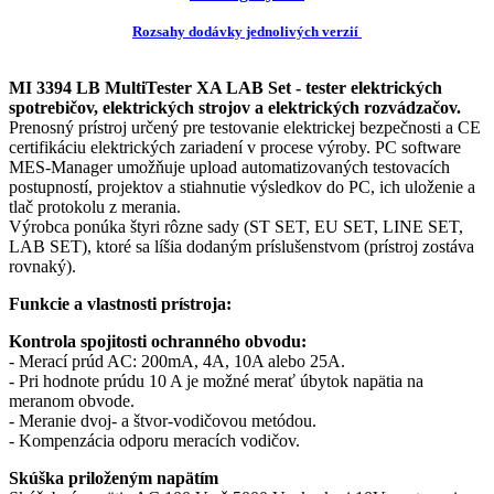
Rozsahy dodávky jednolivých verzií
MI 3394 LB MultiTester XA LAB Set -
tester elektrických
spotrebičov, elektrických strojov a elektrických rozvádzačov.
Prenosný prístroj určený pre testovanie elektrickej bezpečnosti a CE
certifikáciu elektrických zariadení v procese výroby. PC software
MES-Manager umožňuje upload automatizovaných testovacích
postupností, projektov a stiahnutie výsledkov do PC, ich uloženie a
tlač protokolu z merania.
Výrobca ponúka štyri rôzne sady (ST SET, EU SET, LINE SET,
LAB SET), ktoré sa líšia dodaným príslušenstvom (prístroj zostáva
rovnaký).
Funkcie a vlastnosti prístroja:
Kontrola spojitosti ochranného obvodu:
- Merací prúd AC: 200mA, 4A, 10A alebo 25A.
- Pri hodnote prúdu 10 A je možné merať úbytok napätia na
meranom obvode.
- Meranie dvoj- a štvor-vodičovou metódou.
- Kompenzácia odporu meracích vodičov.
Skúška priloženým napätím