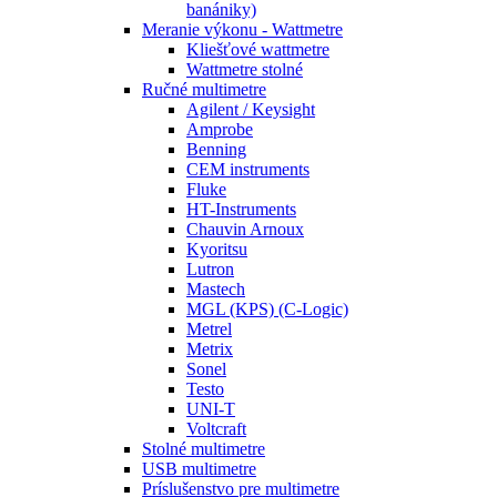
banániky)
Meranie výkonu - Wattmetre
Kliešťové wattmetre
Wattmetre stolné
Ručné multimetre
Agilent / Keysight
Amprobe
Benning
CEM instruments
Fluke
HT-Instruments
Chauvin Arnoux
Kyoritsu
Lutron
Mastech
MGL (KPS) (C-Logic)
Metrel
Metrix
Sonel
Testo
UNI-T
Voltcraft
Stolné multimetre
USB multimetre
Príslušenstvo pre multimetre