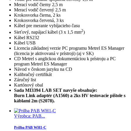
Merací vodič čierny 2,5 m
Merací vodič červený 2,5 m
Krokosvorka čierna, 2 ks
Krokosvorka červená, 3 ks
Kábel pre meranie vybíjacieho času
2
Sieťový, napájací kábel (3 x 1,5 mm
)
Kábel RS232
Kábel USB
Licencia základnej verzie PC programu Metrel ES Manager
(licencia je aktivovaná v prístroji) (aj v SK)
CD Metrel s anglickou dokumentáciou k prístroju a PC
program Metrel ES Manager
Návod v českom jazyku na CD
Kalibračný certifikát
Záručný list
Kartónový obal
Sada MI3394 LAB SET navyše obsahuje:
Burn Link adaptér (A1560) a 2ks HV testovacie pištole s
káblami 2m (S2078).
Výrobca: PAB...
Prilba PAB WH1-C