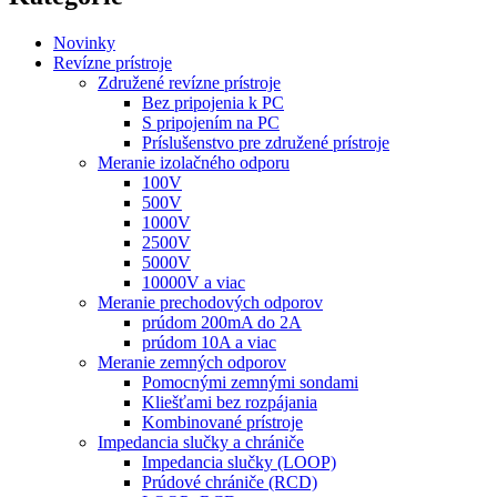
Novinky
Revízne prístroje
Združené revízne prístroje
Bez pripojenia k PC
S pripojením na PC
Príslušenstvo pre združené prístroje
Meranie izolačného odporu
100V
500V
1000V
2500V
5000V
10000V a viac
Meranie prechodových odporov
prúdom 200mA do 2A
prúdom 10A a viac
Meranie zemných odporov
Pomocnými zemnými sondami
Kliešťami bez rozpájania
Kombinované prístroje
Impedancia slučky a chrániče
Impedancia slučky (LOOP)
Prúdové chrániče (RCD)