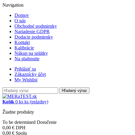
Navigation
Domov
O nás
Obchodné podmienky
Nariadenie GDPR
Dodacie podmienky
Kontakt
Kalibrácie
Nákup na splátky
Na stiahnutie
Prihlásiť sa
Zákaznícky účet
My Wishlist
Hľadaný výraz
Košík
0
ks
ks
(prázdny)
Žiadne produkty
To be determined
Doručenie
0,00 €
DPH
0,00 €
Spolu