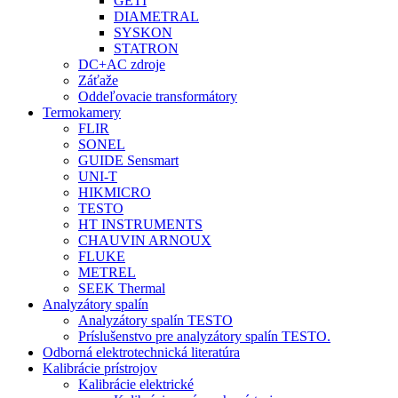
GETI
DIAMETRAL
SYSKON
STATRON
DC+AC zdroje
Záťaže
Oddeľovacie transformátory
Termokamery
FLIR
SONEL
GUIDE Sensmart
UNI-T
HIKMICRO
TESTO
HT INSTRUMENTS
CHAUVIN ARNOUX
FLUKE
METREL
SEEK Thermal
Analyzátory spalín
Analyzátory spalín TESTO
Príslušenstvo pre analyzátory spalín TESTO.
Odborná elektrotechnická literatúra
Kalibrácie prístrojov
Kalibrácie elektrické