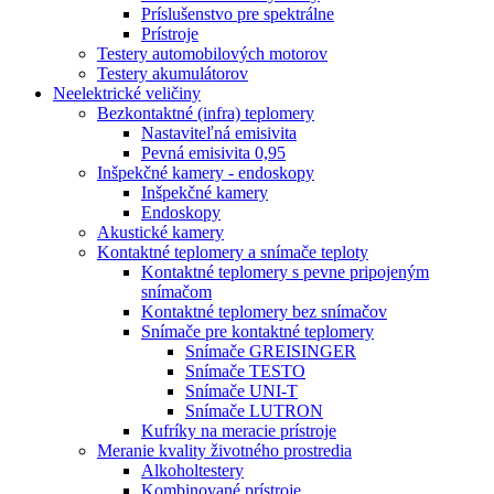
Príslušenstvo pre spektrálne
Prístroje
Testery automobilových motorov
Testery akumulátorov
Neelektrické veličiny
Bezkontaktné (infra) teplomery
Nastaviteľná emisivita
Pevná emisivita 0,95
Inšpekčné kamery - endoskopy
Inšpekčné kamery
Endoskopy
Akustické kamery
Kontaktné teplomery a snímače teploty
Kontaktné teplomery s pevne pripojeným
snímačom
Kontaktné teplomery bez snímačov
Snímače pre kontaktné teplomery
Snímače GREISINGER
Snímače TESTO
Snímače UNI-T
Snímače LUTRON
Kufríky na meracie prístroje
Meranie kvality životného prostredia
Alkoholtestery
Kombinované prístroje