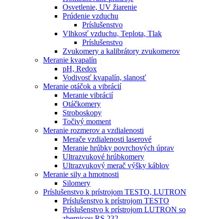
Osvetlenie, UV žiarenie
Prúdenie vzduchu
Príslušenstvo
Vlhkosť vzduchu, Teplota, Tlak
Príslušenstvo
Zvukomery a kalibrátory zvukomerov
Meranie kvapalín
pH, Redox
Vodivosť kvapalín, slanosť
Meranie otáčok a vibrácií
Meranie vibrácií
Otáčkomery
Stroboskopy
Točivý moment
Meranie rozmerov a vzdialenosti
Merače vzdialenosti laserové
Meranie hrúbky povrchových úprav
Ultrazvukové hrúbkomery
Ultrazvukový merač výšky káblov
Meranie sily a hmotnosti
Silomery
Príslušenstvo k prístrojom TESTO, LUTRON
Príslušenstvo k prístrojom TESTO
Príslušenstvo k prístrojom LUTRON so
zbernicou RS 232