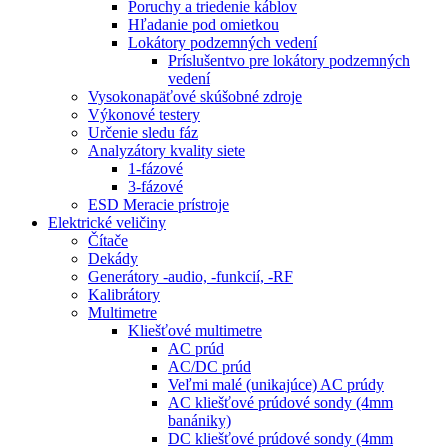
Poruchy a triedenie káblov
Hľadanie pod omietkou
Lokátory podzemných vedení
Príslušentvo pre lokátory podzemných
vedení
Vysokonapäťové skúšobné zdroje
Výkonové testery
Určenie sledu fáz
Analyzátory kvality siete
1-fázové
3-fázové
ESD Meracie prístroje
Elektrické veličiny
Čítače
Dekády
Generátory -audio, -funkcií, -RF
Kalibrátory
Multimetre
Kliešťové multimetre
AC prúd
AC/DC prúd
Veľmi malé (unikajúce) AC prúdy
AC kliešťové prúdové sondy (4mm
banániky)
DC kliešťové prúdové sondy (4mm