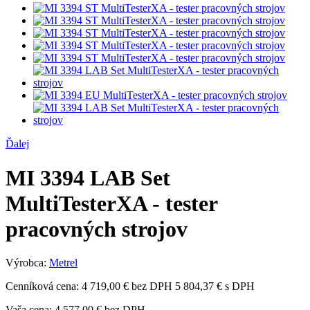
Ďalej
MI 3394 LAB Set
MultiTesterXA - tester
pracovných strojov
Výrobca:
Metrel
Cenníková cena:
4 719,00 € bez DPH
5 804,37 € s DPH
Vaša cena:
4 577,00 €
bez DPH