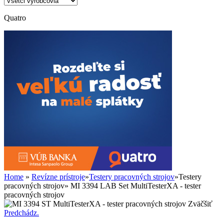
Quatro
Home
»
Revízne prístroje
»
Testery pracovných strojov
»
Testery
pracovných strojov
»
MI 3394 LAB Set MultiTesterXA - tester
pracovných strojov
Zväčšiť
Predchádz.