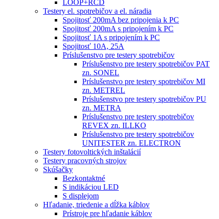
LOOP+RCD
Testery el. spotrebičov a el. náradia
Spojitosť 200mA bez pripojenia k PC
Spojitosť 200mA s pripojením k PC
Spojitosť 1A s pripojením k PC
Spojitosť 10A, 25A
Príslušenstvo pre testery spotrebičov
Príslušenstvo pre testery spotrebičov PAT
zn. SONEL
Príslušenstvo pre testery spotrebičov MI
zn. METREL
Príslušenstvo pre testery spotrebičov PU
zn. METRA
Príslušenstvo pre testery spotrebičov
REVEX zn. ILLKO
Príslušenstvo pre testery spotrebičov
UNITESTER zn. ELECTRON
Testery fotovoltických inštalácií
Testery pracovných strojov
Skúšačky
Bezkontaktné
S indikáciou LED
S displejom
Hľadanie, triedenie a dĺžka káblov
Prístroje pre hľadanie káblov