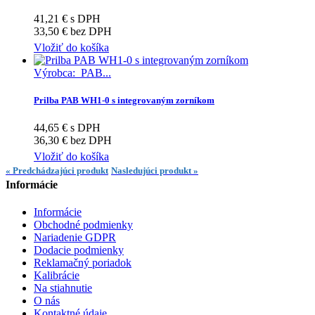
41,21 € s DPH
33,50 € bez DPH
Vložiť do košíka
Výrobca: PAB...
Prilba PAB WH1-0 s integrovaným zorníkom
44,65 € s DPH
36,30 € bez DPH
Vložiť do košíka
« Predchádzajúci produkt
Nasledujúci produkt »
Informácie
Informácie
Obchodné podmienky
Nariadenie GDPR
Dodacie podmienky
Reklamačný poriadok
Kalibrácie
Na stiahnutie
O nás
Kontaktné údaje