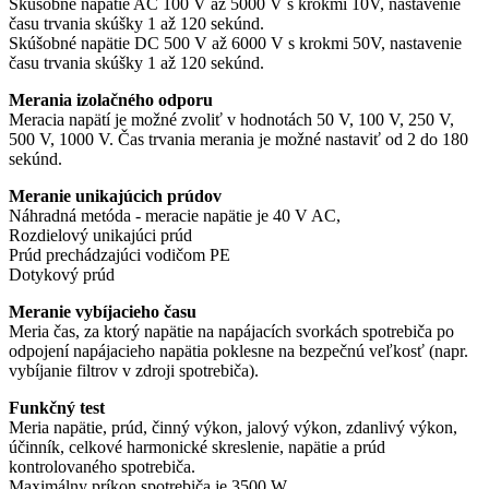
Skúšobné napätie AC 100 V až 5000 V s krokmi 10V, nastavenie
času trvania skúšky 1 až 120 sekúnd.
Skúšobné napätie DC 500 V až 6000 V s krokmi 50V, nastavenie
času trvania skúšky 1 až 120 sekúnd.
Merania izolačného odporu
Meracia napätí je možné zvoliť v hodnotách 50 V, 100 V, 250 V,
500 V, 1000 V. Čas trvania merania je možné nastaviť od 2 do 180
sekúnd.
Meranie unikajúcich prúdov
Náhradná metóda - meracie napätie je 40 V AC,
Rozdielový unikajúci prúd
Prúd prechádzajúci vodičom PE
Dotykový prúd
Meranie vybíjacieho času
Meria čas, za ktorý napätie na napájacích svorkách spotrebiča po
odpojení napájacieho napätia poklesne na bezpečnú veľkosť (napr.
vybíjanie filtrov v zdroji spotrebiča).
Funkčný test
Meria napätie, prúd, činný výkon, jalový výkon, zdanlivý výkon,
účinník, celkové harmonické skreslenie, napätie a prúd
kontrolovaného spotrebiča.
Maximálny príkon spotrebiča je 3500 W.