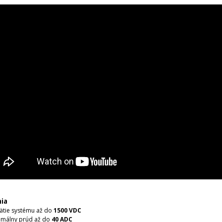
ia
ätie systému až do
1500 VDC
imálny prúd až do
40 ADC