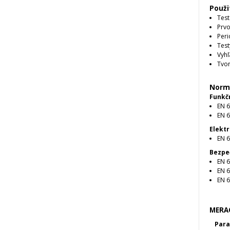
Použi
Test
Prvo
Peri
Test
Vyh
Tvor
Norm
Funkč
EN 
EN 
Elekt
EN 
Bezpe
EN 
EN 
EN 
MERA
Par