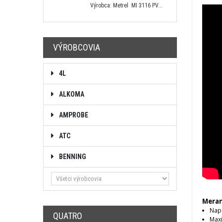
Výrobca: Metrel MI 3116 PV...
VÝROBCOVIA
4L
ALKOMA
AMPROBE
ATC
BENNING
Meran
Nap
QUATRO
Max