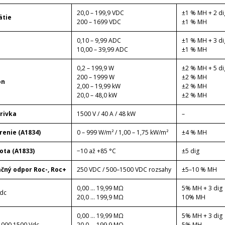
20,0 – 199,9 VDC
±1 % MH + 2 di
ätie
200 – 1699 VDC
±1 % MH
0,10 – 9,99 ADC
±1 % MH + 3 di
d
10,00 – 39,99 ADC
±1 % MH
0,2 – 199,9 W
±2 % MH + 5 di
200 – 1999 W
±2 % MH
on
2,00 – 19,99 kW
±2 % MH
20,0 – 48,0 kW
±2 % MH
krivka
1500 V / 40 A / 48 kW
–
renie (A1834)
0 – 999 W/m² / 1,00 – 1,75 kW/m²
±4 % MH
ota (A1833)
−10 až +85 °C
±5 dig
ačný odpor Roc-, Roc+
250 VDC / 500–1500 VDC rozsahy
±5–10 % MH
0,00 ... 19,99 MΩ
5% MH + 3 dig
dc
20,0 ... 199,9 MΩ
10% MH
0,00 ... 19,99 MΩ
5% MH + 3 dig
1000,1500 Vdc
20,0 ... 199,9 MΩ
5% MH