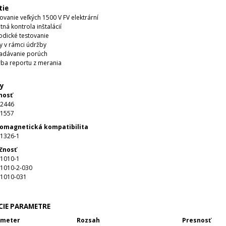
tie
ovanie veľkých 1500 V FV elektrární
tná kontrola inštalácií
odické testovanie
y v rámci údržby
ľadávanie porúch
ba reportu z merania
y
nosť
62446
61557
romagnetická kompatibilita
61326-1
čnosť
61010-1
61010-2-030
61010-031
CIE PARAMETRE
ameter
Rozsah
Presnosť