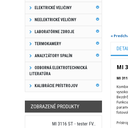
ELEKTRICKÉ VELIČINY
NEELEKTRICKÉ VELIČINY
LABORATÓRNE ZDROJE
« Predch
TERMOKAMERY
DETA
ANALYZÁTORY SPALÍN
MI 3
ODBORNÁ ELEKTROTECHNICKÁ
LITERATÚRA
MI 311
KALIBRÁCIE PRÍSTROJOV
Kombin
vysoko
Bezdrô
Funkcia
ZOBRAZENÉ PRODUKTY
parame
fotovo
Prístr
MI 3116 ST - tester FV...