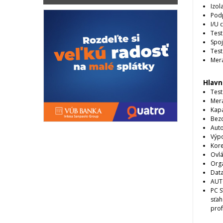
Izo
Podp
I/U 
Test
Spoj
Test
Mera
Hlavn
Test
Mera
Kap
Bezd
Auto
Výpo
Kor
Ovlá
Orga
Dat
AUT
PC 
sťah
prof