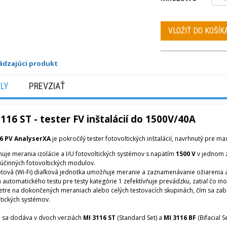
VLOŽIŤ DO KOŠÍK
ádzajúci produkt
ILY
PREVZIAŤ
116 ST - tester FV inštalácií do 1500V/40A
6 PV AnalyserXA
je pokročilý tester fotovoltických inštalácií, navrhnutý pre m
uje merania izolácie a I/U fotovoltických systémov s napätím
1500 V
v jednom z
účinných fotovoltických modulov.
tová (Wi-Fi) diaľková jednotka umožňuje meranie a zaznamenávanie ožiarenia a
 automatického testu pre testy kategórie 1 zefektívňuje prevádzku, zatiaľ čo i
tre na dokončených meraniach alebo celých testovacích skupinách, čím sa zabe
ltických systémov.
oj sa dodáva v dvoch verziách
MI 3116 ST
(Standard Set) a
MI 3116 BF
(Bifacial Se