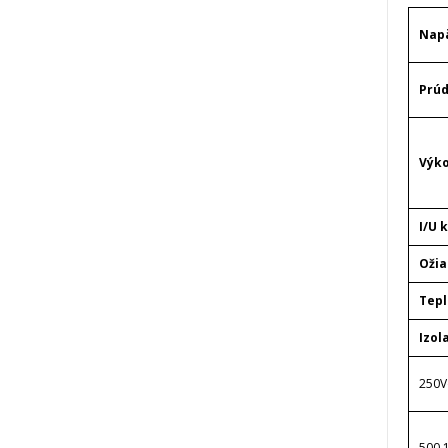
Nap
Prú
Výk
I/U 
Ožia
Tepl
Izol
250V
500,