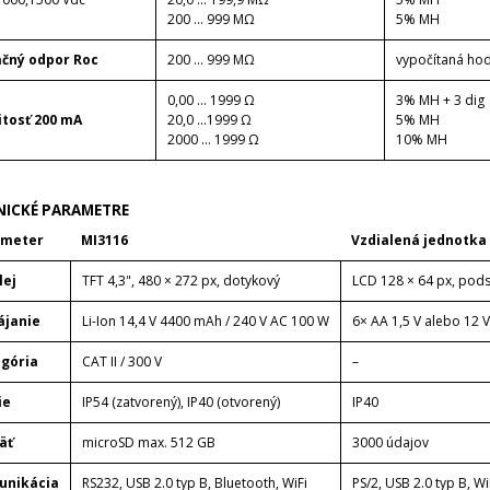
200 ... 999 MΩ
5% MH
ačný odpor Roc
200 ... 999 MΩ
vypočítaná ho
0,00 ... 1999 Ω
3% MH + 3 dig
itosť 200 mA
20,0 ...1999 Ω
5% MH
2000 ... 1999 Ω
10% MH
NICKÉ PARAMETRE
ameter
MI3116
Vzdialená jednotka
lej
TFT 4,3", 480 × 272 px, dotykový
LCD 128 × 64 px, pods
ájanie
Li-Ion 14,4 V 4400 mAh / 240 V AC 100 W
6× AA 1,5 V alebo 12 V 
gória
CAT II / 300 V
–
ie
IP54 (zatvorený), IP40 (otvorený)
IP40
äť
microSD max. 512 GB
3000 údajov
unikácia
RS232, USB 2.0 typ B, Bluetooth, WiFi
PS/2, USB 2.0 typ B, Wi