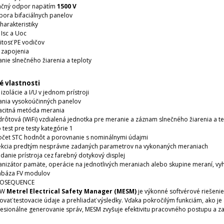
lačný odpor napätím
1500 V
ora bifaciálnych panelov
charakteristiky
 Isc a Uoc
itosť PE vodičov
 zapojenia
nie slnečného žiarenia a teploty
é vlastnosti
 izolácie a I/U v jednom prístroji
nia vysokoúčinných panelov
acitná metóda merania
rôtová (WiFi) vzdialená jednotka pre meranie a záznam slnečného žiarenia a t
 test pre testy kategórie 1
čet STC hodnôt a porovnanie s nominálnymi údajmi
ekcia predtým nesprávne zadaných parametrov na vykonaných meraniach
danie prístroja cez farebný dotykový displej
nizátor pamäte, operácie na jednotlivých meraniach alebo skupine meraní, vy
abáza FV modulov
OSEQUENCE
SW
Metrel Electrical Safety Manager (MESM)
je výkonné softvérové riešeni
ovať testovacie údaje a prehliadať výsledky. Vďaka pokročilým funkciám, ako je
esionálne generovanie správ, MESM zvyšuje efektivitu pracovného postupu a z