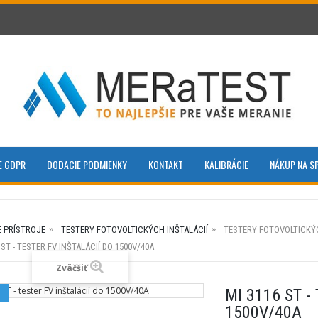
E GDPR
DODACIE PODMIENKY
KONTAKT
KALIBRÁCIE
NÁKUP NA S
E PRÍSTROJE
TESTERY FOTOVOLTICKÝCH INŠTALÁCIÍ
TESTERY FOTOVOLTICKÝC
 ST - TESTER FV INŠTALÁCIÍ DO 1500V/40A
Zväčšiť
MI 3116 ST -
1500V/40A