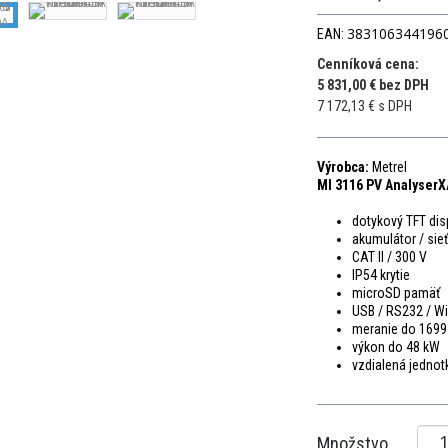
383106344196
EAN:
Cenníková cena:
5 831,00 € bez DPH
7 172,13 € s DPH
Výrobca:
Metrel
MI 3116 PV AnalyserX
dotykový TFT dis
akumulátor / sie
CAT II / 300 V
IP54 krytie
microSD pamäť
USB / RS232 / Wi
meranie do 1699
výkon do 48 kW
vzdialená jedno
Množstvo