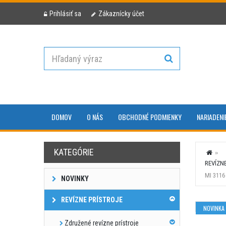
Prihlásiť sa
Zákaznícky účet
DOMOV
O NÁS
OBCHODNÉ PODMIENKY
NARIADENI
KATEGÓRIE
REVÍZN
MI 3116
NOVINKY
REVÍZNE PRÍSTROJE
NOVINKA
Združené revízne prístroje