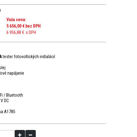
0
Vaša cena:
5 656,00 €
bez DPH
6 956,88 €
s DPH
A
tester fotovoltických inštalácií
plej
ťové napájanie
Fi / Bluetooth
 V DC
tka A1785