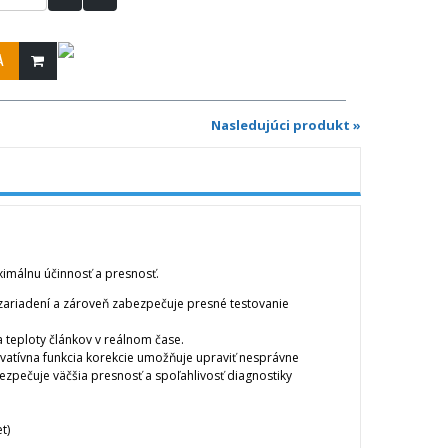
A
Nasledujúci produkt »
aximálnu účinnosť a presnosť.
ariadení a zároveň zabezpečuje presné testovanie
 teploty článkov v reálnom čase.
novatívna funkcia korekcie umožňuje upraviť nesprávne
zpečuje väčšia presnosť a spoľahlivosť diagnostiky
t)