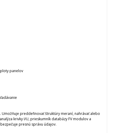
eploty panelov
hľadávanie
e. Umožňuje preddefinovať štruktúry meraní, nahrávať alebo
 analýza krivky I/U, prieskumník databázy FV modulov a
abezpečuje presnú správu údajov.