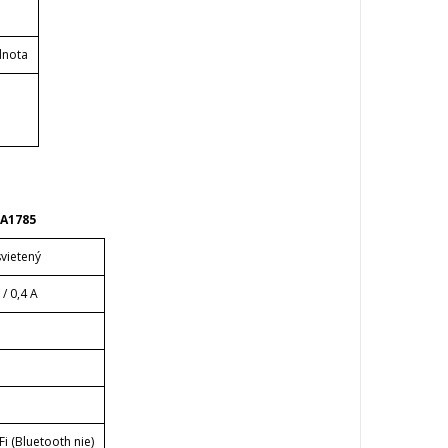
dnota
 A1785
vietený
/ 0,4 A
Fi (Bluetooth nie)