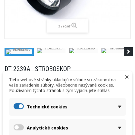
Zväčšiť
DT 2239A - STROBOSKOP
×
Tieto webové stránky ukladajú v súlade so zákonmi na
Cenníková cena:
Vaša cena:
vaše zariadenie súbory, všeobecne nazývané cookies.
235,00 € bez DPH
228,00 €
bez DPH
Používaním týchto stránok s tým vyjadrujete súhlas.
289,05 € s DPH
280,44 €
s DPH
Technické cookies
Výrobca: Lutron
DT2239A - stroboskop / tachometer, 100 až 10 000 zábleskov/min, xenón, 230V
AC.
Analytické cookies