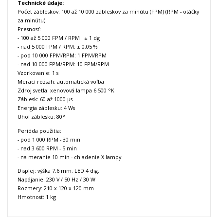
Technické údaje:
Počet zábleskov: 100 až 10 000 zábleskov za minútu (FPM) (RPM - otáčky
za minútu)
Presnosť:
- 100 až 5 000 FPM / RPM : ± 1 dg
- nad 5 000 FPM / RPM: ± 0,05 %
- pod 10 000 FPM/RPM: 1 FPM/RPM
- nad 10 000 FPM/RPM: 10 FPM/RPM
Vzorkovanie: 1 s
Merací rozsah: automatická voľba
Zdroj svetla: xenovová lampa 6 500 °K
Záblesk: 60 až 1000 μs
Energia záblesku: 4 Ws
Uhol záblesku: 80°
Perióda použitia:
- pod 1 000 RPM - 30 min
- nad 3 600 RPM - 5 min
- na meranie 10 min - chladenie X lampy
Displej: výška 7,6 mm, LED 4 dig.
Napájanie: 230 V / 50 Hz / 30 W
Rozmery: 210 x 120 x 120 mm
Hmotnosť: 1 kg