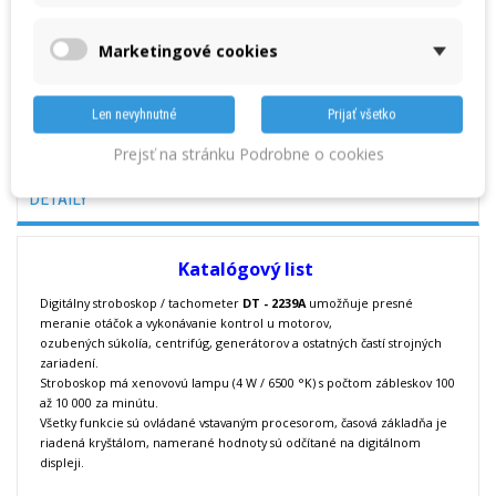
Množstvo
Marketingové cookies
VLOŽIŤ DO KOŠÍKA
Len nevyhnutné
Prijať všetko
Prejsť na stránku Podrobne o cookies
Nasledujúci produkt »
DETAILY
Katalógový list
Digitálny stroboskop / tachometer
DT - 2239A
umožňuje presné
meranie otáčok a vykonávanie kontrol u motorov,
ozubených súkolía, centrifúg, generátorov a ostatných častí strojných
zariadení.
Stroboskop má xenovovú lampu (4 W / 6500 °K) s počtom zábleskov 100
až 10 000 za minútu.
Všetky funkcie sú ovládané vstavaným procesorom, časová základňa je
riadená kryštálom, namerané hodnoty sú odčítané na digitálnom
displeji.