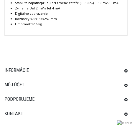
Stabilita napätia/prúdu pri zmene záťaže (0...100%) ... 10 mV / 5 mA
Zvlnenie Uef 2 mV a Ief 4 mA
Digitálne zobrazenie
Rozmery 372x134x252 mm
Hmotnosť 12,6 kg
INFORMÁCIE
MÔJ ÚČET
PODPORUJEME
KONTAKT