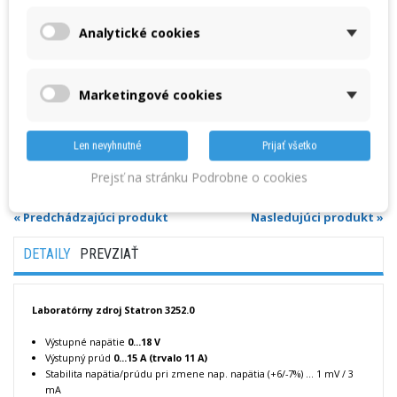
DC
- 1 x regulovateľný
Výstupné napätie
:
0...18 V
Analytické cookies
Výstupný prúd
:
0...15 A (trvalo 11 A)
Marketingové cookies
Množstvo
Len nevyhnutné
Prijať všetko
VLOŽIŤ DO KOŠÍKA
Prejsť na stránku Podrobne o cookies
« Predchádzajúci produkt
Nasledujúci produkt »
DETAILY
PREVZIAŤ
Laboratórny zdroj Statron 3252.0
Výstupné napätie
0...18 V
Výstupný prúd
0...15 A (trvalo 11 A)
Stabilita napätia/prúdu pri zmene nap. napätia (+6/-7%) ... 1 mV / 3
mA