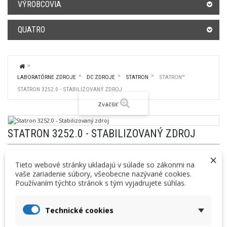
VÝROBCOVIA
QUATRO
LABORATÓRNE ZDROJE
DC ZDROJE
STATRON
STATRON
STATRON 3252.0 - STABILIZOVANÝ ZDROJ
Zväčšiť
STATRON 3252.0 - STABILIZOVANÝ ZDROJ
ST.3252.0
Kód produktu:
×
Tieto webové stránky ukladajú v súlade so zákonmi na
Cenníková cena:
Vaša cena:
vaše zariadenie súbory, všeobecne nazývané cookies.
689,20 € bez DPH
668,50 €
bez DPH
Používaním týchto stránok s tým vyjadrujete súhlas.
847,72 € s DPH
822,26 €
s DPH
Technické cookies
Výrobca: Statron