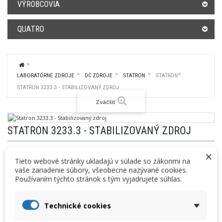
VÝROBCOVIA
QUATRO
LABORATÓRNE ZDROJE
DC ZDROJE
STATRON
STATRON
STATRON 3233.3 - STABILIZOVANÝ ZDROJ
Zväčšiť
STATRON 3233.3 - STABILIZOVANÝ ZDROJ
ST.3233.3
Kód produktu:
×
Tieto webové stránky ukladajú v súlade so zákonmi na
Cenníková cena:
Vaša cena:
vaše zariadenie súbory, všeobecne nazývané cookies.
1 396,00 € bez DPH
1 354,10 €
bez DPH
Používaním týchto stránok s tým vyjadrujete súhlas.
1 717,08 € s DPH
1 665,54 €
s DPH
Technické cookies
Výrobca: Statron