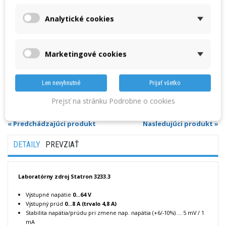
DC
- 1 x regulovateľný
Výstupné napätie
:
0...64 V
Analytické cookies
Výstupný prúd
:
0...8 A (trvalo 4,8 A)
Marketingové cookies
Množstvo
Len nevyhnutné
Prijať všetko
VLOŽIŤ DO KOŠÍKA
Prejsť na stránku Podrobne o cookies
« Predchádzajúci produkt
Nasledujúci produkt »
DETAILY
PREVZIAŤ
Laboratórny zdroj Statron 3233.3
Výstupné napätie
0...64 V
Výstupný prúd
0...8 A (trvalo 4,8 A)
Stabilita napätia/prúdu pri zmene nap. napätia (+6/-10%) ... 5 mV / 1
mA