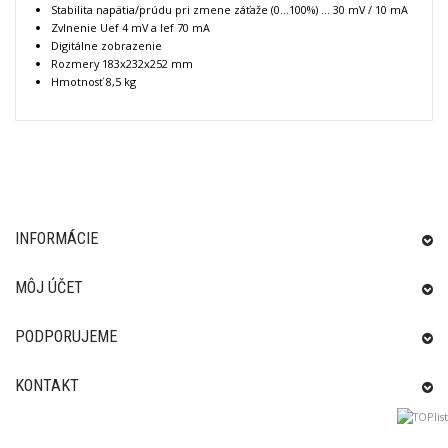
Stabilita napätia/prúdu pri zmene záťaže (0...100%) ... 30 mV / 10 mA
Zvlnenie Uef 4 mV a Ief 70 mA
Digitálne zobrazenie
Rozmery 183x232x252 mm
Hmotnosť 8,5 kg
INFORMÁCIE
MÔJ ÚČET
PODPORUJEME
KONTAKT