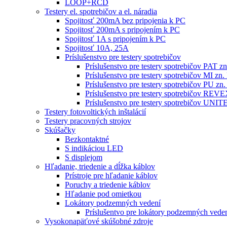
LOOP+RCD
Testery el. spotrebičov a el. náradia
Spojitosť 200mA bez pripojenia k PC
Spojitosť 200mA s pripojením k PC
Spojitosť 1A s pripojením k PC
Spojitosť 10A, 25A
Príslušenstvo pre testery spotrebičov
Príslušenstvo pre testery spotrebičov PAT
Príslušenstvo pre testery spotrebičov MI 
Príslušenstvo pre testery spotrebičov PU 
Príslušenstvo pre testery spotrebičov RE
Príslušenstvo pre testery spotrebičov 
Testery fotovoltických inštalácií
Testery pracovných strojov
Skúšačky
Bezkontaktné
S indikáciou LED
S displejom
Hľadanie, triedenie a dĺžka káblov
Prístroje pre hľadanie káblov
Poruchy a triedenie káblov
Hľadanie pod omietkou
Lokátory podzemných vedení
Príslušentvo pre lokátory podzemných vede
Vysokonapäťové skúšobné zdroje