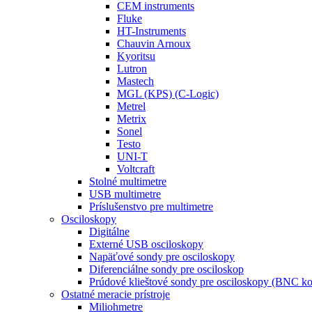
CEM instruments
Fluke
HT-Instruments
Chauvin Arnoux
Kyoritsu
Lutron
Mastech
MGL (KPS) (C-Logic)
Metrel
Metrix
Sonel
Testo
UNI-T
Voltcraft
Stolné multimetre
USB multimetre
Príslušenstvo pre multimetre
Osciloskopy
Digitálne
Externé USB osciloskopy
Napäťové sondy pre osciloskopy
Diferenciálne sondy pre osciloskop
Prúdové klieštové sondy pre osciloskopy (BNC ko
Ostatné meracie prístroje
Miliohmetre