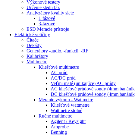
Výkonové testery
Určenie sledu fáz
Analyzátory kvality siete
1-fázové
3-fázové
ESD Meracie prístroje
Elektrické veličiny
Čítače
Dekády
Generátory -audio, -funkcií, -RF
Kalibrátory
Multimetre
Kliešťové multimetre
AC prúd
AC/DC prúd
Veľmi malé (unikajúce) AC prúdy
AC kliešťové prúdové sondy (4mm banánik
DC kliešťové prúdové sondy (4mm banánik
Meranie výkonu - Wattmetre
Kliešťové wattmetre
Wattmetre stolné
Ručné multimetre
Agilent / Keysight
Amprobe
Benning