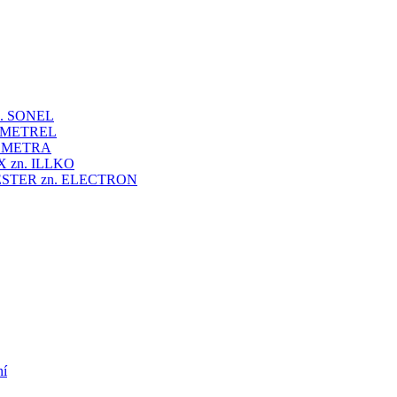
 zn. SONEL
zn. METREL
zn. METRA
VEX zn. ILLKO
UNITESTER zn. ELECTRON
ní