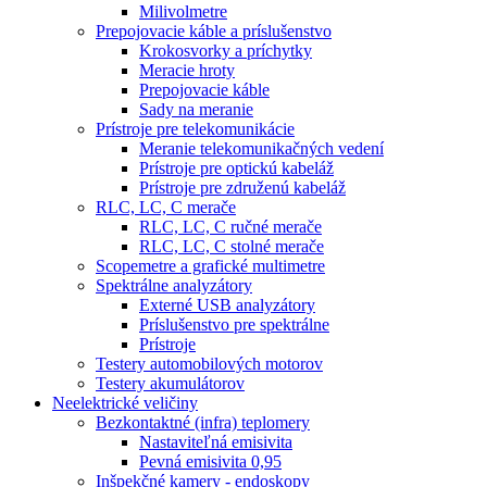
Milivolmetre
Prepojovacie káble a príslušenstvo
Krokosvorky a príchytky
Meracie hroty
Prepojovacie káble
Sady na meranie
Prístroje pre telekomunikácie
Meranie telekomunikačných vedení
Prístroje pre optickú kabeláž
Prístroje pre združenú kabeláž
RLC, LC, C merače
RLC, LC, C ručné merače
RLC, LC, C stolné merače
Scopemetre a grafické multimetre
Spektrálne analyzátory
Externé USB analyzátory
Príslušenstvo pre spektrálne
Prístroje
Testery automobilových motorov
Testery akumulátorov
Neelektrické veličiny
Bezkontaktné (infra) teplomery
Nastaviteľná emisivita
Pevná emisivita 0,95
Inšpekčné kamery - endoskopy