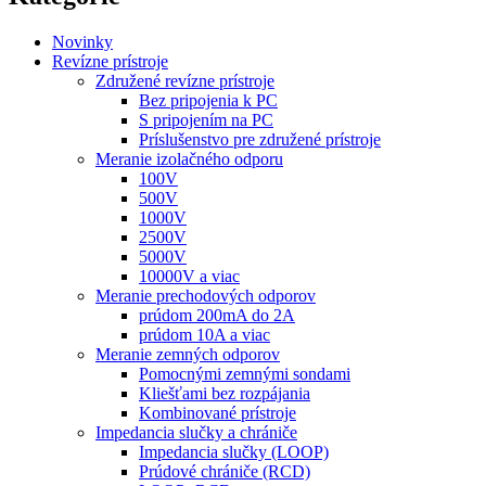
Novinky
Revízne prístroje
Združené revízne prístroje
Bez pripojenia k PC
S pripojením na PC
Príslušenstvo pre združené prístroje
Meranie izolačného odporu
100V
500V
1000V
2500V
5000V
10000V a viac
Meranie prechodových odporov
prúdom 200mA do 2A
prúdom 10A a viac
Meranie zemných odporov
Pomocnými zemnými sondami
Kliešťami bez rozpájania
Kombinované prístroje
Impedancia slučky a chrániče
Impedancia slučky (LOOP)
Prúdové chrániče (RCD)