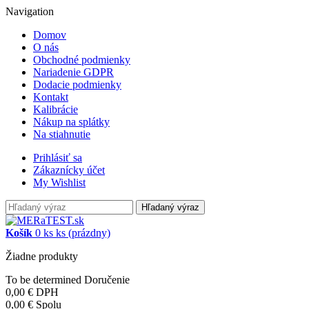
Navigation
Domov
O nás
Obchodné podmienky
Nariadenie GDPR
Dodacie podmienky
Kontakt
Kalibrácie
Nákup na splátky
Na stiahnutie
Prihlásiť sa
Zákaznícky účet
My Wishlist
Hľadaný výraz
Košík
0
ks
ks
(prázdny)
Žiadne produkty
To be determined
Doručenie
0,00 €
DPH
0,00 €
Spolu