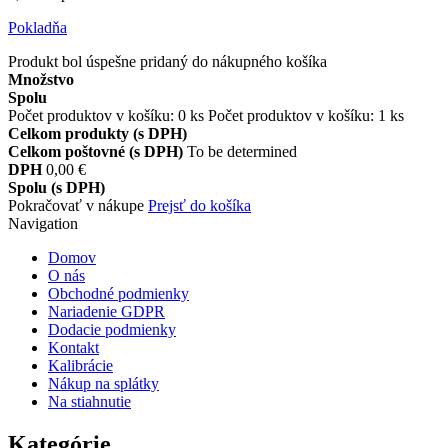
Pokladňa
Produkt bol úspešne pridaný do nákupného košíka
Množstvo
Spolu
Počet produktov v košíku:
0
ks
Počet produktov v košíku: 1 ks
Celkom produkty (s DPH)
Celkom poštovné (s DPH)
To be determined
DPH
0,00 €
Spolu (s DPH)
Pokračovať v nákupe
Prejsť do košíka
Navigation
Domov
O nás
Obchodné podmienky
Nariadenie GDPR
Dodacie podmienky
Kontakt
Kalibrácie
Nákup na splátky
Na stiahnutie
Kategórie