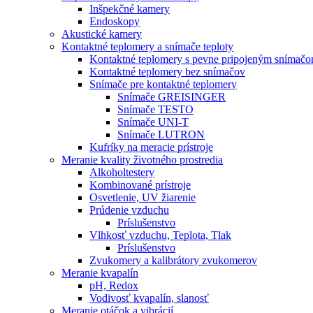
Inšpekčné kamery
Endoskopy
Akustické kamery
Kontaktné teplomery a snímače teploty
Kontaktné teplomery s pevne pripojeným snímač
Kontaktné teplomery bez snímačov
Snímače pre kontaktné teplomery
Snímače GREISINGER
Snímače TESTO
Snímače UNI-T
Snímače LUTRON
Kufríky na meracie prístroje
Meranie kvality životného prostredia
Alkoholtestery
Kombinované prístroje
Osvetlenie, UV žiarenie
Prúdenie vzduchu
Príslušenstvo
Vlhkosť vzduchu, Teplota, Tlak
Príslušenstvo
Zvukomery a kalibrátory zvukomerov
Meranie kvapalín
pH, Redox
Vodivosť kvapalín, slanosť
Meranie otáčok a vibrácií