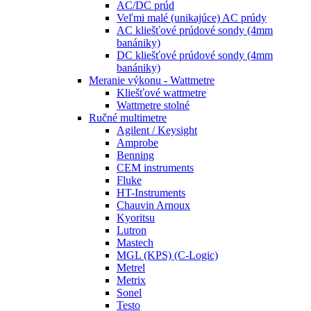
AC/DC prúd
Veľmi malé (unikajúce) AC prúdy
AC kliešťové prúdové sondy (4mm
banániky)
DC kliešťové prúdové sondy (4mm
banániky)
Meranie výkonu - Wattmetre
Kliešťové wattmetre
Wattmetre stolné
Ručné multimetre
Agilent / Keysight
Amprobe
Benning
CEM instruments
Fluke
HT-Instruments
Chauvin Arnoux
Kyoritsu
Lutron
Mastech
MGL (KPS) (C-Logic)
Metrel
Metrix
Sonel
Testo