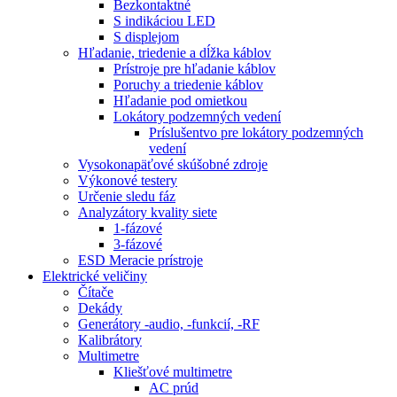
Bezkontaktné
S indikáciou LED
S displejom
Hľadanie, triedenie a dĺžka káblov
Prístroje pre hľadanie káblov
Poruchy a triedenie káblov
Hľadanie pod omietkou
Lokátory podzemných vedení
Príslušentvo pre lokátory podzemných
vedení
Vysokonapäťové skúšobné zdroje
Výkonové testery
Určenie sledu fáz
Analyzátory kvality siete
1-fázové
3-fázové
ESD Meracie prístroje
Elektrické veličiny
Čítače
Dekády
Generátory -audio, -funkcií, -RF
Kalibrátory
Multimetre
Kliešťové multimetre
AC prúd