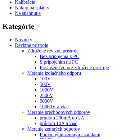
Kalibrácie
Nákup na splátky
Na stiahnutie
Kategórie
Novinky
Revízne prístroje
Združené revízne prístroje
Bez pripojenia k PC
S pripojením na PC
Príslušenstvo pre združené prístroje
Meranie izolačného odporu
100V
500V
1000V
2500V
5000V
10000V a viac
Meranie prechodových odporov
prúdom 200mA do 2A
prúdom 10A a viac
Meranie zemných odporov
Pomocnými zemnými sondami