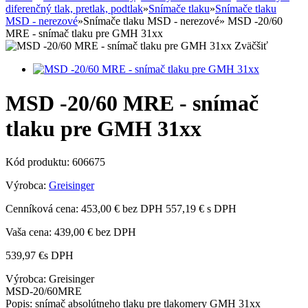
diferenčný tlak, pretlak, podtlak
»
Snímače tlaku
»
Snímače tlaku
MSD - nerezové
»
Snímače tlaku MSD - nerezové
»
MSD -20/60
MRE - snímač tlaku pre GMH 31xx
Zväčšiť
MSD -20/60 MRE - snímač
tlaku pre GMH 31xx
Kód produktu:
606675
Výrobca:
Greisinger
Cenníková cena:
453,00 € bez DPH
557,19 € s DPH
Vaša cena:
439,00 €
bez DPH
539,97 €
s DPH
Výrobca: Greisinger
MSD-20/60MRE
Popis: snímač absolútneho tlaku pre tlakomery GMH 31xx