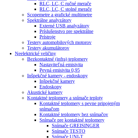
RLC, LC, C ručné merače
RLC, LC, C stolné merače
Scopemetre a grafické multimetre
Spektrálne analyzátory
Externé USB analyzátory
Príslušenstvo pre spektrálne
Prístroje
Testery automobilových motorov
Testery akumulátorov
Neelektrické veličiny
Bezkontaktné (infra) teplomery
Nastaviteľná emisivita
Pevná emisivita 0,95
Inšpekčné kamery - endoskopy
Inšpekčné kamery
Endoskopy
Akustické kamery
Kontaktné teplomery a snímače teploty
Kontaktné teplomery s pevne pripojeným
snímačom
Kontaktné teplomery bez snímačov
Snímače pre kontaktné teplomery
Snímače GREISINGER
Snímače TESTO
Snímače UNI-T