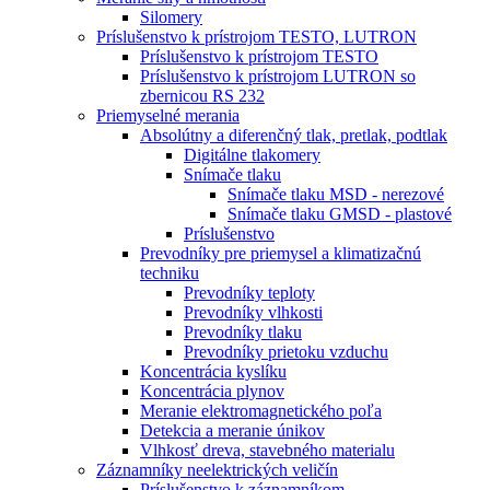
Silomery
Príslušenstvo k prístrojom TESTO, LUTRON
Príslušenstvo k prístrojom TESTO
Príslušenstvo k prístrojom LUTRON so
zbernicou RS 232
Priemyselné merania
Absolútny a diferenčný tlak, pretlak, podtlak
Digitálne tlakomery
Snímače tlaku
Snímače tlaku MSD - nerezové
Snímače tlaku GMSD - plastové
Príslušenstvo
Prevodníky pre priemysel a klimatizačnú
techniku
Prevodníky teploty
Prevodníky vlhkosti
Prevodníky tlaku
Prevodníky prietoku vzduchu
Koncentrácia kyslíku
Koncentrácia plynov
Meranie elektromagnetického poľa
Detekcia a meranie únikov
Vlhkosť dreva, stavebného materialu
Záznamníky neelektrických veličín
Príslušenstvo k záznamníkom