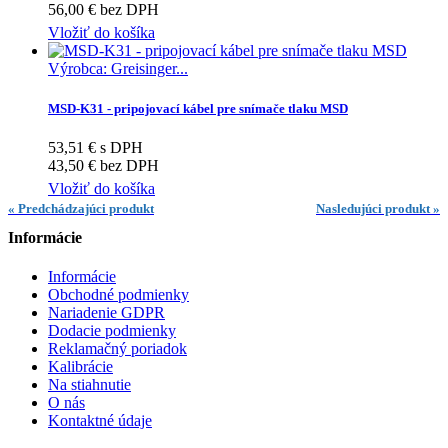
56,00 € bez DPH
Vložiť do košíka
Výrobca: Greisinger...
MSD-K31 - pripojovací kábel pre snímače tlaku MSD
53,51 € s DPH
43,50 € bez DPH
Vložiť do košíka
« Predchádzajúci produkt
Nasledujúci produkt »
Informácie
Informácie
Obchodné podmienky
Nariadenie GDPR
Dodacie podmienky
Reklamačný poriadok
Kalibrácie
Na stiahnutie
O nás
Kontaktné údaje