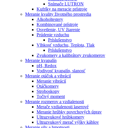
Snímače LUTRON
Kufríky na meracie prístroje
Meranie kvality životného prostredia
Alkoholtestery
Kombinované prístroje
Osvetlenie, UV žiarenie
Prúdenie vzduchu
Príslušenstvo
Vlhkosť vzduchu, Teplota, Tlak
Príslušenstvo
Zvukomery a kalibrátory zvukomerov
Meranie kvapalín
pH, Redox
Vodivosť kvapalín, slanosť
Meranie otáčok a vibrácií
Meranie vibrácií
Otáčkomery
Stroboskopy
Točivý moment
Meranie rozmerov a vzdialenosti
Merače vzdialenosti laserové
Meranie hrúbky povrchových úprav
Ultrazvukové hrúbkomery
Ultrazvukový merač výšky káblov
Meranie sily a hmotnosti