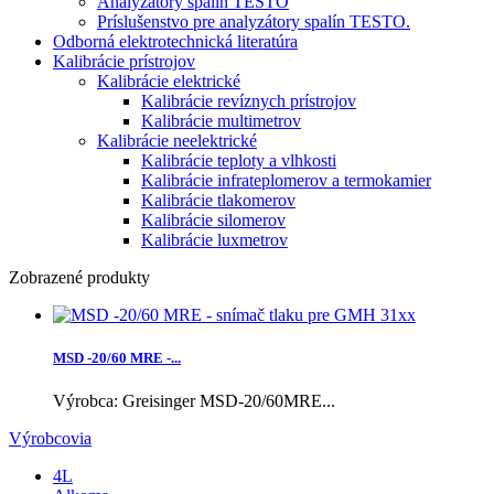
Analyzátory spalín TESTO
Príslušenstvo pre analyzátory spalín TESTO.
Odborná elektrotechnická literatúra
Kalibrácie prístrojov
Kalibrácie elektrické
Kalibrácie revíznych prístrojov
Kalibrácie multimetrov
Kalibrácie neelektrické
Kalibrácie teploty a vlhkosti
Kalibrácie infrateplomerov a termokamier
Kalibrácie tlakomerov
Kalibrácie silomerov
Kalibrácie luxmetrov
Zobrazené produkty
MSD -20/60 MRE -...
Výrobca: Greisinger MSD-20/60MRE...
Výrobcovia
4L