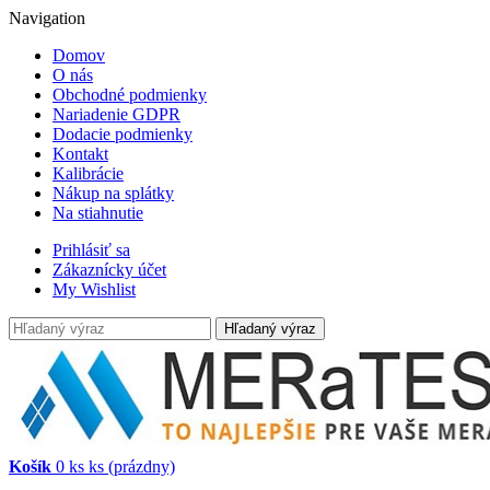
Navigation
Domov
O nás
Obchodné podmienky
Nariadenie GDPR
Dodacie podmienky
Kontakt
Kalibrácie
Nákup na splátky
Na stiahnutie
Prihlásiť sa
Zákaznícky účet
My Wishlist
Hľadaný výraz
Košík
0
ks
ks
(prázdny)