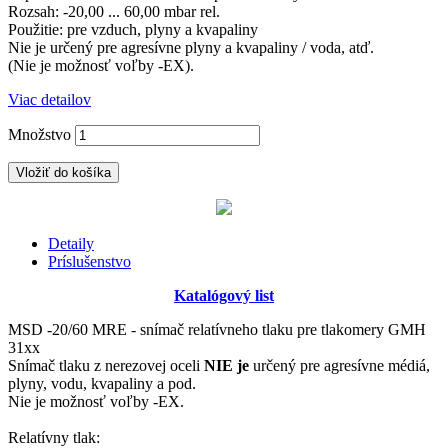
Rozsah: -20,00 ... 60,00 mbar rel.
Použitie: pre vzduch, plyny a kvapaliny
Nie je určený pre agresívne plyny a kvapaliny / voda, atď.
(Nie je možnosť voľby -EX)
.
Viac detailov
Množstvo
Vložiť do košíka
Detaily
Príslušenstvo
Katalógový list
MSD -20/60 MRE - snímač relatívneho tlaku pre tlakomery GMH
31xx
Snímač tlaku z nerezovej oceli
NIE je
určený pre agresívne médiá,
plyny, vodu, kvapaliny a pod.
Nie je možnosť voľby -EX
.
Relatívny tlak: