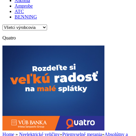
Alkoma
Amprobe
ATC
BENNING
Quatro
Home
»
Neelektrické veličiny
»
Priemyselné merania
»
Absolútny a