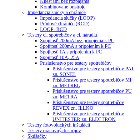
Kliešťami bez rozpájania
Kombinované prístroje
Impedancia slučky a chrániče
Impedancia slučky (LOOP)
Prúdové chrániče (RCD)
LOOP+RCD
Testery el. spotrebičov a el. náradia
Spojitosť 200mA bez pripojenia k PC
Spojitosť 200mA s pripojením k PC
Spojitosť 1A s pripojením k PC
Spojitosť 10A, 25A
Príslušenstvo pre testery spotrebičov
Príslušenstvo pre testery spotrebičov PAT
zn. SONEL
Príslušenstvo pre testery spotrebičov MI
zn. METREL
Príslušenstvo pre testery spotrebičov PU
zn. METRA
Príslušenstvo pre testery spotrebičov
REVEX zn. ILLKO
Príslušenstvo pre testery spotrebičov
UNITESTER zn. ELECTRON
Testery fotovoltických inštalácií
Testery pracovných strojov
Skúšačky