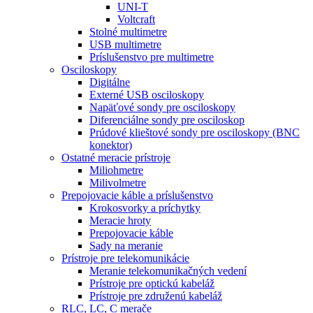
UNI-T
Voltcraft
Stolné multimetre
USB multimetre
Príslušenstvo pre multimetre
Osciloskopy
Digitálne
Externé USB osciloskopy
Napäťové sondy pre osciloskopy
Diferenciálne sondy pre osciloskop
Prúdové klieštové sondy pre osciloskopy (BNC
konektor)
Ostatné meracie prístroje
Miliohmetre
Milivolmetre
Prepojovacie káble a príslušenstvo
Krokosvorky a príchytky
Meracie hroty
Prepojovacie káble
Sady na meranie
Prístroje pre telekomunikácie
Meranie telekomunikačných vedení
Prístroje pre optickú kabeláž
Prístroje pre združenú kabeláž
RLC, LC, C merače