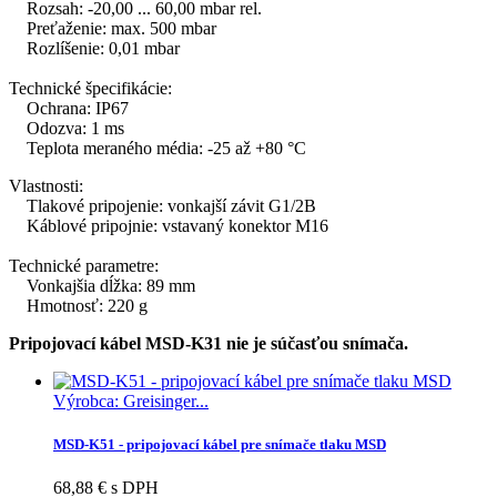
Rozsah: -20,00 ... 60,00 mbar rel.
Preťaženie: max. 500 mbar
Rozlíšenie: 0,01 mbar
Technické špecifikácie:
Ochrana: IP67
Odozva: 1 ms
Teplota meraného média: -25 až +80 °C
Vlastnosti:
Tlakové pripojenie: vonkajší závit G1/2B
Káblové pripojnie: vstavaný konektor M16
Technické parametre:
Vonkajšia dĺžka: 89 mm
Hmotnosť: 220 g
Pripojovací kábel MSD-K31 nie je súčasťou snímača.
Výrobca: Greisinger...
MSD-K51 - pripojovací kábel pre snímače tlaku MSD
68,88 € s DPH