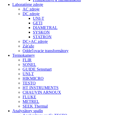
Laboratórne zdroje
AC zdroje
DC zdroje
UNI-T
GETI
DIAMETRAL
SYSKON
STATRON
DC+AC zdroje
Záťaže
Oddeľovacie transformátory
Termokamery
FLIR
SONEL
GUIDE Sensmart
UNI-T
HIKMICRO
TESTO
HT INSTRUMENTS
CHAUVIN ARNOUX
FLUKE
METREL
SEEK Thermal
Analyzátory spalín