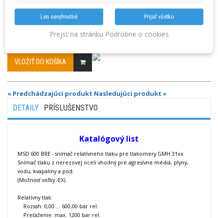
Len nevyhnutné
Prijať všetko
Množstvo
Prejsť na stránku Podrobne o cookies
VLOŽIŤ DO KOŠÍKA
« Predchádzajúci produkt
Nasledujúci produkt »
DETAILY
PRÍSLUŠENSTVO
Katalógový list
MSD 600 BRE - snímač relatívneho tlaku pre tlakomery GMH 31xx
Snímač tlaku z nerezovej oceli vhodný pre agresívne médiá, plyny,
vodu, kvapaliny a pod.
(Možnosť voľby -EX)
.
Relatívny tlak:
Rozsah: 0,00 ... 600,00 bar rel.
Preťaženie: max. 1200 bar rel.