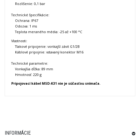
Rozlíšenie: 0,1 bar
Technické špecifikácie:
Ochrana: IP67
Odozva: 1 ms
Teplota meraného média: -25 až +100 °C
Vlastnosti:
Tlakové pripojenie: vonkajší závit G1/2B
Káblové pripojnie: vstavaný konektor M16
Technické parametre:
Vonkajšia dĺžka: 89 mm
Hmotnosť: 220 g
Pripojovací kábel MSD-K31 nie je súčasťou snímača.
INFORMÁCIE