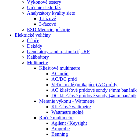
Výkonové testery
Určenie sledu fáz
Analyzátory kvality siete
1-fázové
3-fázové
ESD Meracie prístroje
Elektrické veličiny
Čítače
Dekády
Generátory -audio, -funkcií, -RF
Kalibrátory
Multimetre
Kliešťové multimetre
AC prúd
AC/DC prúd
Veľmi malé (unikajúce) AC prúdy
AC kliešťové prúdové sondy (4mm banánik
DC kliešťové prúdové sondy (4mm banánik
Meranie výkonu - Wattmetre
Kliešťové wattmetre
Wattmetre stolné
Ručné multimetre
Agilent / Keysight
Amprobe
Benning