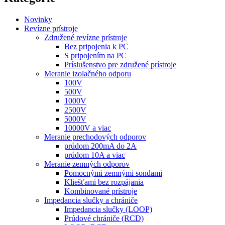
Novinky
Revízne prístroje
Združené revízne prístroje
Bez pripojenia k PC
S pripojením na PC
Príslušenstvo pre združené prístroje
Meranie izolačného odporu
100V
500V
1000V
2500V
5000V
10000V a viac
Meranie prechodových odporov
prúdom 200mA do 2A
prúdom 10A a viac
Meranie zemných odporov
Pomocnými zemnými sondami
Kliešťami bez rozpájania
Kombinované prístroje
Impedancia slučky a chrániče
Impedancia slučky (LOOP)
Prúdové chrániče (RCD)