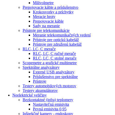
Milivolmetre
Prepojovacie káble a príslušenstvo
Krokosvorky a príchytky
Meracie hroty
Prepojovacie káble
Sady na meranie
Prístroje pre telekomunikácie
Meranie telekomunikačných vedení
Prístroje pre optickú kabeláž
Prístroje pre združenú kabeláž
RLC, LC, C merače
RLC, LC, C ručné merače
RLC, LC, C stolné merače
Scopemetre a grafické multimetre
Spektrálne analyzátory
Externé USB analyzátory
Príslušenstvo pre spektrálne
Prístroje
Testery automobilových motorov
Testery akumulátorov
Neelektrické veličiny
Bezkontaktné (infra) teplomery
Nastaviteľná emisivita
Pevná emisivita 0,95
Inšpekčné kamery - endoskopy