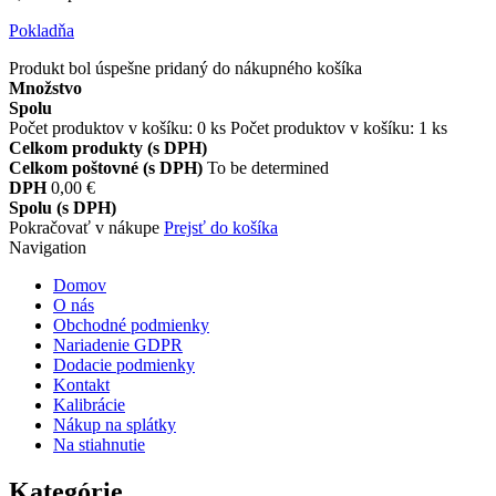
Pokladňa
Produkt bol úspešne pridaný do nákupného košíka
Množstvo
Spolu
Počet produktov v košíku:
0
ks
Počet produktov v košíku: 1 ks
Celkom produkty (s DPH)
Celkom poštovné (s DPH)
To be determined
DPH
0,00 €
Spolu (s DPH)
Pokračovať v nákupe
Prejsť do košíka
Navigation
Domov
O nás
Obchodné podmienky
Nariadenie GDPR
Dodacie podmienky
Kontakt
Kalibrácie
Nákup na splátky
Na stiahnutie
Kategórie