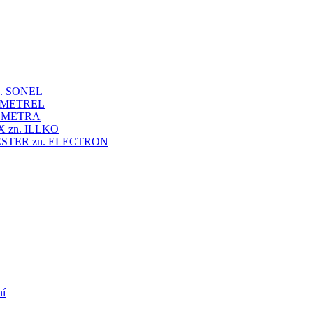
 zn. SONEL
zn. METREL
zn. METRA
VEX zn. ILLKO
UNITESTER zn. ELECTRON
ní