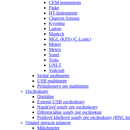
CEM instruments
Fluke
HT-Instruments
Chauvin Arnoux
Kyoritsu
Lutron
Mastech
MGL (KPS) (C-Logic)
Metrel
Metrix
Sonel
Testo
UNI-T
Voltcraft
Stolné multimetre
USB multimetre
Príslušenstvo pre multimetre
Osciloskopy
Digitálne
Externé USB osciloskopy
Napäťové sondy pre osciloskopy
Diferenciálne sondy pre osciloskop
Prúdové klieštové sondy pre osciloskopy (BNC ko
Ostatné meracie prístroje
Miliohmetre