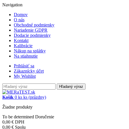
Navigation
Domov
O nás
Obchodné podmienky
Nariadenie GDPR
Dodacie podmienky
Kontakt
Kalibrácie
Nákup na splátky
Na stiahnutie
Prihlásiť sa
Zákaznícky účet
My Wishlist
Hľadaný výraz
Košík
0
ks
ks
(prázdny)
Žiadne produkty
To be determined
Doručenie
0,00 €
DPH
0,00 €
Spolu