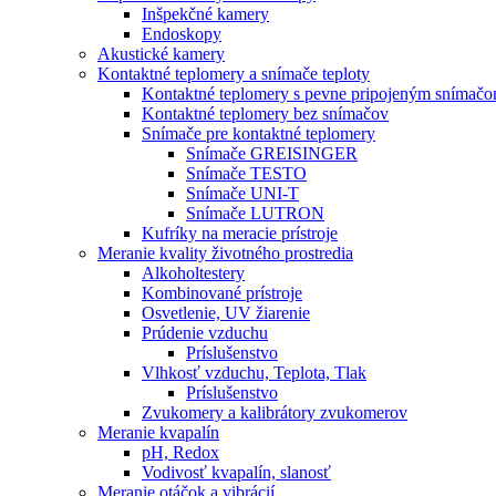
Inšpekčné kamery
Endoskopy
Akustické kamery
Kontaktné teplomery a snímače teploty
Kontaktné teplomery s pevne pripojeným snímač
Kontaktné teplomery bez snímačov
Snímače pre kontaktné teplomery
Snímače GREISINGER
Snímače TESTO
Snímače UNI-T
Snímače LUTRON
Kufríky na meracie prístroje
Meranie kvality životného prostredia
Alkoholtestery
Kombinované prístroje
Osvetlenie, UV žiarenie
Prúdenie vzduchu
Príslušenstvo
Vlhkosť vzduchu, Teplota, Tlak
Príslušenstvo
Zvukomery a kalibrátory zvukomerov
Meranie kvapalín
pH, Redox
Vodivosť kvapalín, slanosť
Meranie otáčok a vibrácií