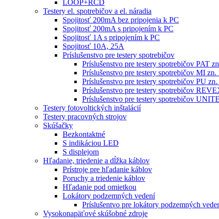
LOOP+RCD
Testery el. spotrebičov a el. náradia
Spojitosť 200mA bez pripojenia k PC
Spojitosť 200mA s pripojením k PC
Spojitosť 1A s pripojením k PC
Spojitosť 10A, 25A
Príslušenstvo pre testery spotrebičov
Príslušenstvo pre testery spotrebičov PAT
Príslušenstvo pre testery spotrebičov MI 
Príslušenstvo pre testery spotrebičov PU 
Príslušenstvo pre testery spotrebičov RE
Príslušenstvo pre testery spotrebičov 
Testery fotovoltických inštalácií
Testery pracovných strojov
Skúšačky
Bezkontaktné
S indikáciou LED
S displejom
Hľadanie, triedenie a dĺžka káblov
Prístroje pre hľadanie káblov
Poruchy a triedenie káblov
Hľadanie pod omietkou
Lokátory podzemných vedení
Príslušentvo pre lokátory podzemných vede
Vysokonapäťové skúšobné zdroje