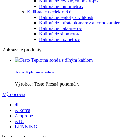
Kalibrácie revíznych prístrojov
Kalibrácie multimetrov
Kalibrácie neelektrické
Kalibrácie teploty a vlhkosti
Kalibrácie infrateplomerov a termokamier
Kalibrácie tlakomerov
Kalibrácie silomerov
Kalibrácie luxmetrov
Zobrazené produkty
Testo Teplotná sonda s...
Výrobca: Testo Presná ponorná /...
Výrobcovia
4L
Alkoma
Amprobe
ATC
BENNING