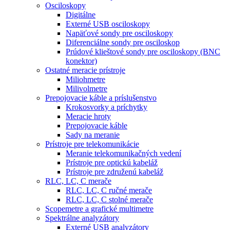
Osciloskopy
Digitálne
Externé USB osciloskopy
Napäťové sondy pre osciloskopy
Diferenciálne sondy pre osciloskop
Prúdové klieštové sondy pre osciloskopy (BNC
konektor)
Ostatné meracie prístroje
Miliohmetre
Milivolmetre
Prepojovacie káble a príslušenstvo
Krokosvorky a príchytky
Meracie hroty
Prepojovacie káble
Sady na meranie
Prístroje pre telekomunikácie
Meranie telekomunikačných vedení
Prístroje pre optickú kabeláž
Prístroje pre združenú kabeláž
RLC, LC, C merače
RLC, LC, C ručné merače
RLC, LC, C stolné merače
Scopemetre a grafické multimetre
Spektrálne analyzátory
Externé USB analyzátory