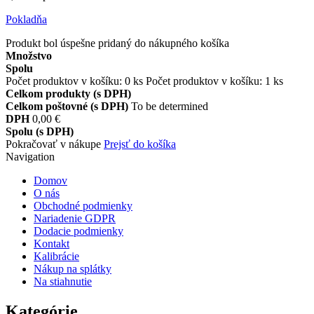
Pokladňa
Produkt bol úspešne pridaný do nákupného košíka
Množstvo
Spolu
Počet produktov v košíku:
0
ks
Počet produktov v košíku: 1 ks
Celkom produkty (s DPH)
Celkom poštovné (s DPH)
To be determined
DPH
0,00 €
Spolu (s DPH)
Pokračovať v nákupe
Prejsť do košíka
Navigation
Domov
O nás
Obchodné podmienky
Nariadenie GDPR
Dodacie podmienky
Kontakt
Kalibrácie
Nákup na splátky
Na stiahnutie
Kategórie