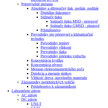
Priemyselné merania
Absolútny a diferenčný tlak, pretlak, podtlak
Digitálne tlakomery
Snímače tlaku
Snímače tlaku MSD - nerezové
Snímače tlaku GMSD - plastové
Príslušenstvo
Prevodníky pre priemysel a klimatizačnú
techniku
Prevodníky teploty
Prevodníky vlhkosti
Prevodníky tlaku
Prevodníky prietoku vzduchu
Koncentrácia kyslíku
Koncentrácia plynov
Meranie elektromagnetického poľa
Detekcia a meranie únikov
Vlhkosť dreva, stavebného materialu
Záznamníky neelektrických veličín
Príslušenstvo k záznamníkom
Laboratórne zdroje
AC zdroje
DC zdroje
UNI-T