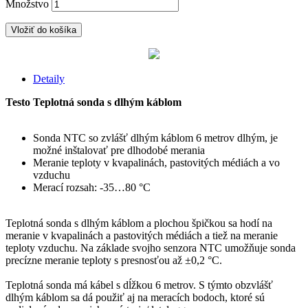
Množstvo
Vložiť do košíka
Detaily
Testo Teplotná sonda s dlhým káblom
Sonda NTC so zvlášť dlhým káblom 6 metrov dlhým, je
možné inštalovať pre dlhodobé merania
Meranie teploty v kvapalinách, pastovitých médiách a vo
vzduchu
Merací rozsah: -35…80 °C
Teplotná sonda s dlhým káblom a plochou špičkou sa hodí na
meranie v kvapalinách a pastovitých médiách a tiež na meranie
teploty vzduchu. Na základe svojho senzora NTC umožňuje sonda
precízne meranie teploty s presnosťou až ±0,2 °C.
Teplotná sonda má kábel s dĺžkou 6 metrov. S týmto obzvlášť
dlhým káblom sa dá použiť aj na meracích bodoch, ktoré sú