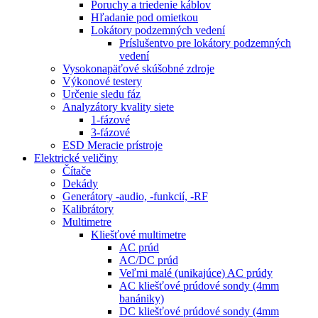
Poruchy a triedenie káblov
Hľadanie pod omietkou
Lokátory podzemných vedení
Príslušentvo pre lokátory podzemných
vedení
Vysokonapäťové skúšobné zdroje
Výkonové testery
Určenie sledu fáz
Analyzátory kvality siete
1-fázové
3-fázové
ESD Meracie prístroje
Elektrické veličiny
Čítače
Dekády
Generátory -audio, -funkcií, -RF
Kalibrátory
Multimetre
Kliešťové multimetre
AC prúd
AC/DC prúd
Veľmi malé (unikajúce) AC prúdy
AC kliešťové prúdové sondy (4mm
banániky)
DC kliešťové prúdové sondy (4mm