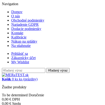
Navigation
Domov
O nás
Obchodné podmienky
Nariadenie GDPR
Dodacie podmienky
Kontakt
Kalibrácie
Nákup na splátky
Na stiahnutie
Prihlásiť sa
Zákaznícky účet
My Wishlist
Hľadaný výraz
Košík
0
ks
ks
(prázdny)
Žiadne produkty
To be determined
Doručenie
0,00 €
DPH
0,00 €
Spolu