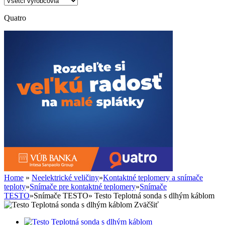
Quatro
Home
»
Neelektrické veličiny
»
Kontaktné teplomery a snímače
teploty
»
Snímače pre kontaktné teplomery
»
Snímače
TESTO
»
Snímače TESTO
»
Testo Teplotná sonda s dlhým káblom
Zväčšiť