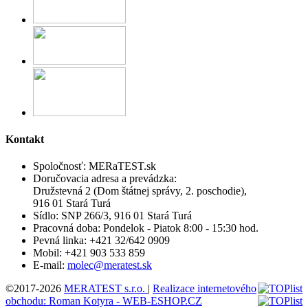
Kontakt
Spoločnosť:
MERaTEST.sk
Doručovacia adresa a prevádzka:
Družstevná 2 (Dom štátnej správy, 2. poschodie),
916 01 Stará Turá
Sídlo:
SNP 266/3, 916 01 Stará Turá
Pracovná doba:
Pondelok - Piatok 8:00 - 15:30 hod.
Pevná linka:
+421 32/642 0909
Mobil:
+421 903 533 859
E-mail:
molec@meratest.sk
©2017-2026
MERATEST s.r.o.
|
Realizace internetového
obchodu: Roman Kotyra - WEB-ESHOP.CZ