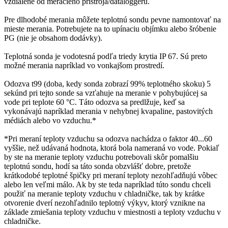
vzdialené od meracieho prístroja/dataloggeru.
Pre dlhodobé merania môžete teplotnú sondu pevne namontovať na
mieste merania. Potrebujete na to upínaciu objímku alebo šróbenie
PG (nie je obsahom dodávky).
Teplotná sonda je vodotesná podľa triedy krytia IP 67. Sú preto
možné merania napríklad vo vonkajšom prostredí.
Odozva t99 (doba, kedy sonda zobrazí 99% teplotného skoku) 5
sekúnd pri tejto sonde sa vzťahuje na meranie v pohybujúcej sa
vode pri teplote 60 °C. Táto odozva sa predlžuje, keď sa
vykonávajú napríklad merania v nehybnej kvapaline, pastovitých
médiách alebo vo vzduchu.*
*Pri meraní teploty vzduchu sa odozva nachádza o faktor 40...60
vyššie, než udávaná hodnota, ktorá bola nameraná vo vode. Pokiaľ
by ste na meranie teploty vzduchu potrebovali skôr pomalšiu
teplotnú sondu, hodí sa táto sonda obzvlášť dobre, pretože
krátkodobé teplotné špičky pri meraní teploty nezohľadňujú vôbec
alebo len veľmi málo. Ak by ste teda napríklad túto sondu chceli
použiť na meranie teploty vzduchu v chladničke, tak by krátke
otvorenie dverí nezohľadnilo teplotný výkyv, ktorý vznikne na
základe zmiešania teploty vzduchu v miestnosti a teploty vzduchu v
chladničke.