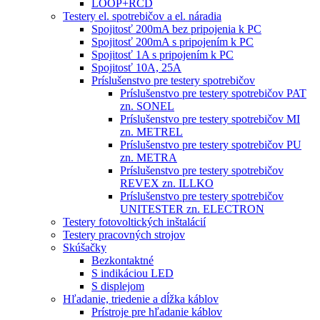
LOOP+RCD
Testery el. spotrebičov a el. náradia
Spojitosť 200mA bez pripojenia k PC
Spojitosť 200mA s pripojením k PC
Spojitosť 1A s pripojením k PC
Spojitosť 10A, 25A
Príslušenstvo pre testery spotrebičov
Príslušenstvo pre testery spotrebičov PAT
zn. SONEL
Príslušenstvo pre testery spotrebičov MI
zn. METREL
Príslušenstvo pre testery spotrebičov PU
zn. METRA
Príslušenstvo pre testery spotrebičov
REVEX zn. ILLKO
Príslušenstvo pre testery spotrebičov
UNITESTER zn. ELECTRON
Testery fotovoltických inštalácií
Testery pracovných strojov
Skúšačky
Bezkontaktné
S indikáciou LED
S displejom
Hľadanie, triedenie a dĺžka káblov
Prístroje pre hľadanie káblov