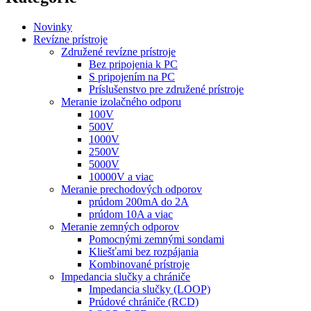
Novinky
Revízne prístroje
Združené revízne prístroje
Bez pripojenia k PC
S pripojením na PC
Príslušenstvo pre združené prístroje
Meranie izolačného odporu
100V
500V
1000V
2500V
5000V
10000V a viac
Meranie prechodových odporov
prúdom 200mA do 2A
prúdom 10A a viac
Meranie zemných odporov
Pomocnými zemnými sondami
Kliešťami bez rozpájania
Kombinované prístroje
Impedancia slučky a chrániče
Impedancia slučky (LOOP)
Prúdové chrániče (RCD)