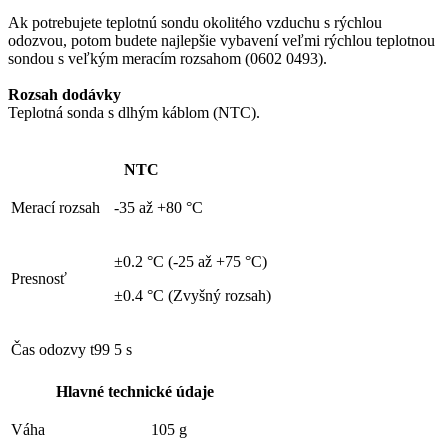
Ak potrebujete teplotnú sondu okolitého vzduchu s rýchlou
odozvou, potom budete najlepšie vybavení veľmi rýchlou teplotnou
sondou s veľkým meracím rozsahom (0602 0493).
Rozsah dodávky
Teplotná sonda s dlhým káblom (NTC).
NTC
Merací rozsah
-35 až +80 °C
±0.2 °C (-25 až +75 °C)
Presnosť
±0.4 °C (Zvyšný rozsah)
Čas odozvy t99
5 s
Hlavné technické údaje
Váha
105 g