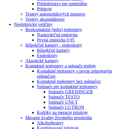
Príslušenstvo pre spektrálne
Prístroje
Testery automobilových motorov
Testery akumulátorov
Neelektrické veličiny
Bezkontaktné (infra) teplomery
Nastaviteľná emisivita
Pevná emisivita 0,95
Inšpekčné kamery - endoskopy
Inšpekčné kamery
Endoskopy
Akustické kamery
Kontaktné teplomery a snímače teploty
Kontaktné teplomery s pevne pripojeným
snímačom
Kontaktné teplomery bez snímačov
Snímače pre kontaktné teplomery
Snímače GREISINGER
Snímače TESTO
Snímače UNI-T
Snímače LUTRON
Kufríky na meracie prístroje
Meranie kvality životného prostredia
Alkoholtestery
Kombinované prístroje