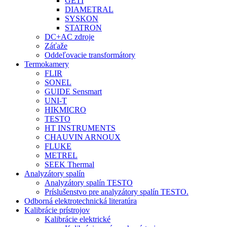
GETI
DIAMETRAL
SYSKON
STATRON
DC+AC zdroje
Záťaže
Oddeľovacie transformátory
Termokamery
FLIR
SONEL
GUIDE Sensmart
UNI-T
HIKMICRO
TESTO
HT INSTRUMENTS
CHAUVIN ARNOUX
FLUKE
METREL
SEEK Thermal
Analyzátory spalín
Analyzátory spalín TESTO
Príslušenstvo pre analyzátory spalín TESTO.
Odborná elektrotechnická literatúra
Kalibrácie prístrojov
Kalibrácie elektrické