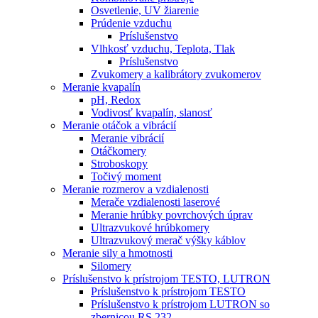
Osvetlenie, UV žiarenie
Prúdenie vzduchu
Príslušenstvo
Vlhkosť vzduchu, Teplota, Tlak
Príslušenstvo
Zvukomery a kalibrátory zvukomerov
Meranie kvapalín
pH, Redox
Vodivosť kvapalín, slanosť
Meranie otáčok a vibrácií
Meranie vibrácií
Otáčkomery
Stroboskopy
Točivý moment
Meranie rozmerov a vzdialenosti
Merače vzdialenosti laserové
Meranie hrúbky povrchových úprav
Ultrazvukové hrúbkomery
Ultrazvukový merač výšky káblov
Meranie sily a hmotnosti
Silomery
Príslušenstvo k prístrojom TESTO, LUTRON
Príslušenstvo k prístrojom TESTO
Príslušenstvo k prístrojom LUTRON so
zbernicou RS 232