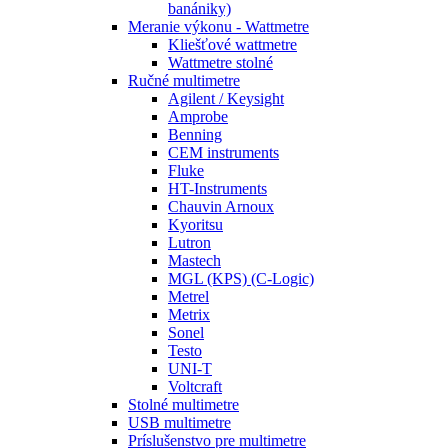
banániky)
Meranie výkonu - Wattmetre
Kliešťové wattmetre
Wattmetre stolné
Ručné multimetre
Agilent / Keysight
Amprobe
Benning
CEM instruments
Fluke
HT-Instruments
Chauvin Arnoux
Kyoritsu
Lutron
Mastech
MGL (KPS) (C-Logic)
Metrel
Metrix
Sonel
Testo
UNI-T
Voltcraft
Stolné multimetre
USB multimetre
Príslušenstvo pre multimetre