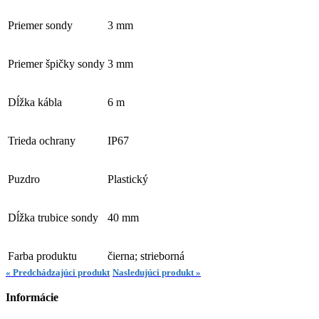
Priemer sondy
3 mm
Priemer špičky sondy
3 mm
Dĺžka kábla
6 m
Trieda ochrany
IP67
Puzdro
Plastický
Dĺžka trubice sondy
40 mm
Farba produktu
čierna;
strieborná
« Predchádzajúci produkt
Nasledujúci produkt »
Informácie